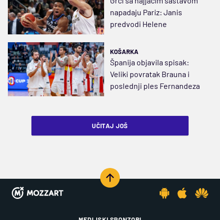
Grci sa najjačim sastavom
napadaju Pariz: Janis
predvodi Helene
KOŠARKA
Španija objavila spisak:
Veliki povratak Brauna i
poslednji ples Fernandeza
UČITAJ JOŠ
MEDIJSKI SPONZORI