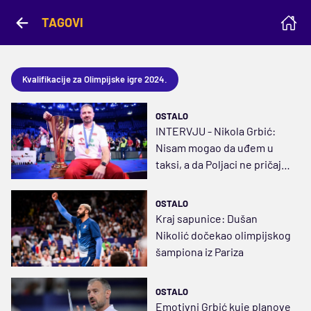
TAGOVI
Kvalifikacije za Olimpijske igre 2024.
OSTALO
INTERVJU - Nikola Grbić:
Nisam mogao da uđem u
taksi, a da Poljaci ne pričaju
o olimpijskom zlatu
OSTALO
Kraj sapunice: Dušan
Nikolić dočekao olimpijskog
šampiona iz Pariza
OSTALO
Emotivni Grbić kuje planove