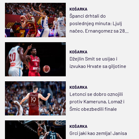
KOŠARKA
Španci drhtali do
poslednjeg minuta: Ljulj
načeo, Ernangomez sa 28
poena dokrajčio Fince
KOŠARKA
Džejlin Smit se usijao i
izvukao Hrvate sa giljotine
KOŠARKA
Letonci se dobro oznojili
protiv Kameruna, Lomaž i
Šmic obezbedili finale
KOŠARKA
Grci jaki kao zemlja! Janisa