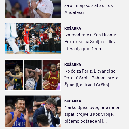
za olimpijsko zlato u Los
Anđelesu
KOŠARKA
Iznenađenje u San Huanu:
Portoriko na Srbiju u Lilu,
Litvanija ponižena
KOŠARKA
Ko će za Pariz: Litvanci se
"crtaju" Srbiji, Bahami prete
Španiji, a Hrvati Grčkoj
KOŠARKA
Marko Spisu ovog leta neće
sipati trojke u koš Srbije,
bićemo pošteđeni i
Pocekovog ludovanja