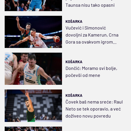
Taunsa nisu tako opasni
KOŠARKA
Vučević i Simonović
dovoljni za Kamerun, Crna
Gora sa ovakvom igrom
nema čemu da se nada
KOŠARKA
Dončić: Moramo svi bolje,
počevši od mene
KOŠARKA
Čovek baš nema sreće: Raul
Neto se tek oporavio, a već
doživeo novu povredu