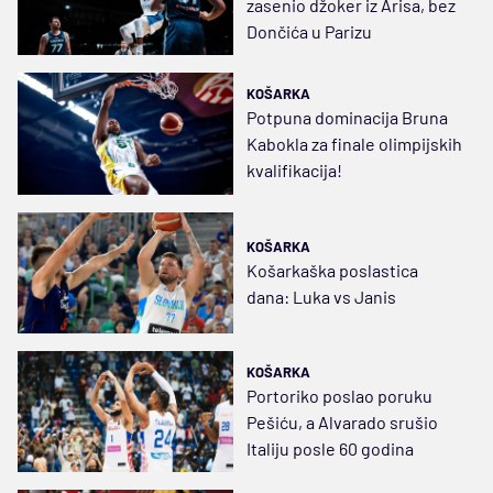
zasenio džoker iz Arisa, bez
Dončića u Parizu
KOŠARKA
Potpuna dominacija Bruna
Kabokla za finale olimpijskih
kvalifikacija!
KOŠARKA
Košarkaška poslastica
dana: Luka vs Janis
KOŠARKA
Portoriko poslao poruku
Pešiću, a Alvarado srušio
Italiju posle 60 godina