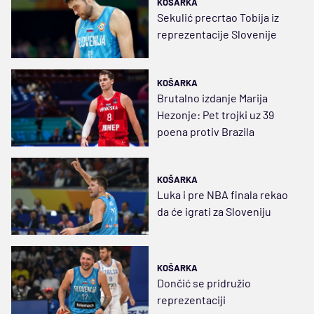
KOŠARKA
Sekulić precrtao Tobija iz
reprezentacije Slovenije
KOŠARKA
Brutalno izdanje Marija
Hezonje: Pet trojki uz 39
poena protiv Brazila
KOŠARKA
Luka i pre NBA finala rekao
da će igrati za Sloveniju
KOŠARKA
Dončić se pridružio
reprezentaciji