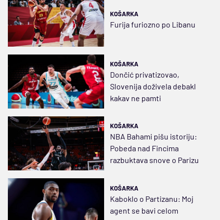
KOŠARKA
Furija furiozno po Libanu
KOŠARKA
Dončić privatizovao,
Slovenija doživela debakl
kakav ne pamti
KOŠARKA
NBA Bahami pišu istoriju:
Pobeda nad Fincima
razbuktava snove o Parizu
KOŠARKA
Kaboklo o Partizanu: Moj
agent se bavi celom