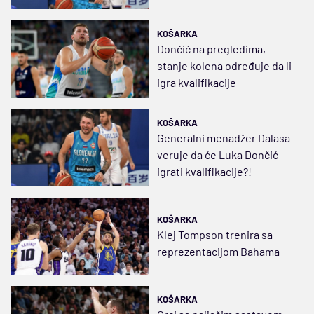
KOŠARKA
Dončić na pregledima,
stanje kolena određuje da li
igra kvalifikacije
KOŠARKA
Generalni menadžer Dalasa
veruje da će Luka Dončić
igrati kvalifikacije?!
KOŠARKA
Klej Tompson trenira sa
reprezentacijom Bahama
KOŠARKA