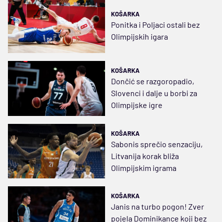
KOŠARKA
Ponitka i Poljaci ostali bez
Olimpijskih igara
KOŠARKA
Dončić se razgoropadio,
Slovenci i dalje u borbi za
Olimpijske igre
KOŠARKA
Sabonis sprečio senzaciju,
Litvanija korak bliža
Olimpijskim igrama
KOŠARKA
Janis na turbo pogon! Zver
pojela Dominikance koji bez