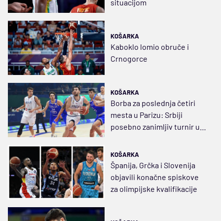
situacijom
KOŠARKA
Kaboklo lomio obruče i
Crnogorce
KOŠARKA
Borba za poslednja četiri
mesta u Parizu: Srbiji
posebno zanimljiv turnir u
Portoriku
KOŠARKA
Španija, Grčka i Slovenija
objavili konačne spiskove
za olimpijske kvalifikacije