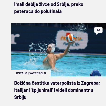
imali deblje živce od Srbije, preko
peteraca do polufinala
13
OSTALO
|
VATERPOLO
Božićna čestitka vaterpolista iz Zagreba:
Italijani 'špijunirali' i videli dominantnu
Srbiju