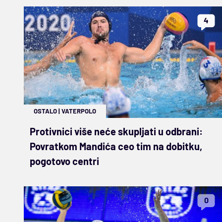
4
OSTALO
|
VATERPOLO
Protivnici više neće skupljati u odbrani:
Povratkom Mandića ceo tim na dobitku,
pogotovo centri
0