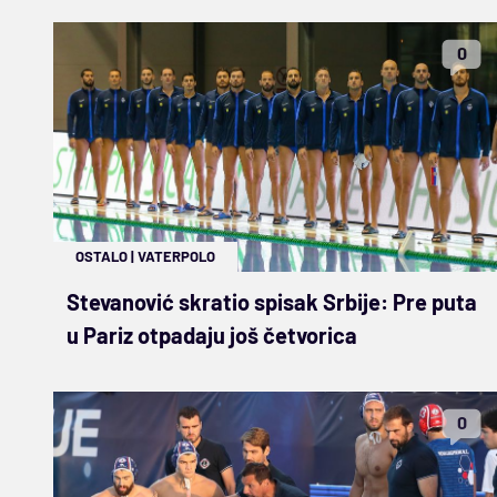
0
OSTALO
|
VATERPOLO
Stevanović skratio spisak Srbije: Pre puta
u Pariz otpadaju još četvorica
0