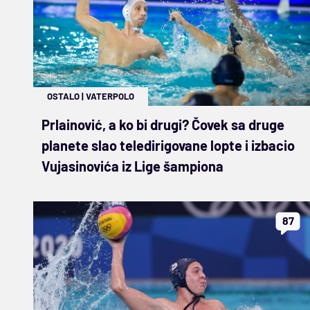
OSTALO
|
VATERPOLO
Prlainović, a ko bi drugi? Čovek sa druge
planete slao teledirigovane lopte i izbacio
Vujasinovića iz Lige šampiona
87