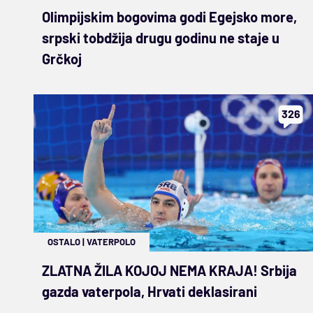
Olimpijskim bogovima godi Egejsko more,
srpski tobdžija drugu godinu ne staje u
Grčkoj
326
OSTALO
|
VATERPOLO
ZLATNA ŽILA KOJOJ NEMA KRAJA! Srbija
gazda vaterpola, Hrvati deklasirani