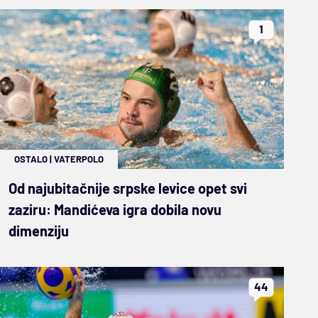
1
OSTALO
|
VATERPOLO
Od najubitačnije srpske levice opet svi
zaziru: Mandićeva igra dobila novu
dimenziju
44