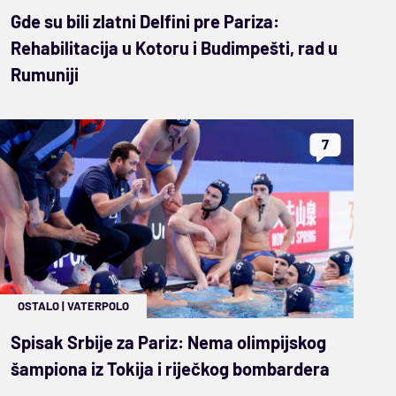
Gde su bili zlatni Delfini pre Pariza:
Rehabilitacija u Kotoru i Budimpešti, rad u
Rumuniji
7
OSTALO
|
VATERPOLO
Spisak Srbije za Pariz: Nema olimpijskog
šampiona iz Tokija i riječkog bombardera