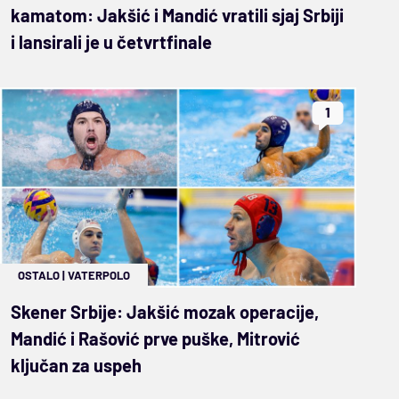
kamatom: Jakšić i Mandić vratili sjaj Srbiji
i lansirali je u četvrtfinale
1
OSTALO
|
VATERPOLO
Skener Srbije: Jakšić mozak operacije,
Mandić i Rašović prve puške, Mitrović
ključan za uspeh