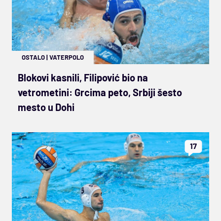
OSTALO
|
VATERPOLO
Blokovi kasnili, Filipović bio na
vetrometini: Grcima peto, Srbiji šesto
mesto u Dohi
17