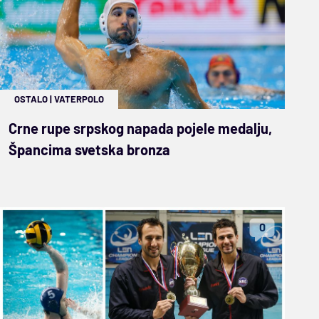
OSTALO
|
VATERPOLO
Crne rupe srpskog napada pojele medalju,
Špancima svetska bronza
0