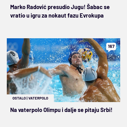
Marko Radović presudio Jugu! Šabac se
vratio u igru za nokaut fazu Evrokupa
167
OSTALO
|
VATERPOLO
Na vaterpolo Olimpu i dalje se pitaju Srbi!