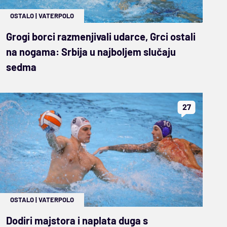
OSTALO
|
VATERPOLO
Grogi borci razmenjivali udarce, Grci ostali
na nogama: Srbija u najboljem slučaju
sedma
27
OSTALO
|
VATERPOLO
Dodiri majstora i naplata duga s