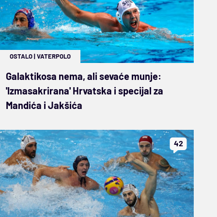
OSTALO
|
VATERPOLO
Galaktikosa nema, ali sevaće munje:
'Izmasakrirana' Hrvatska i specijal za
Mandića i Jakšića
42