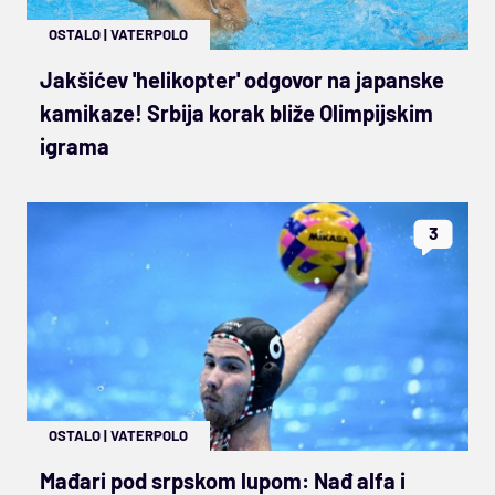
OSTALO
|
VATERPOLO
Jakšićev 'helikopter' odgovor na japanske
kamikaze! Srbija korak bliže Olimpijskim
igrama
3
OSTALO
|
VATERPOLO
Mađari pod srpskom lupom: Nađ alfa i