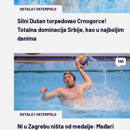
OSTALO
|
VATERPOLO
Silni Dušan torpedovao Crnogorce!
Totalna dominacija Srbije, kao u najboljim
danima
141
OSTALO
|
VATERPOLO
Ni u Zagrebu ništa od medalje: Mađari