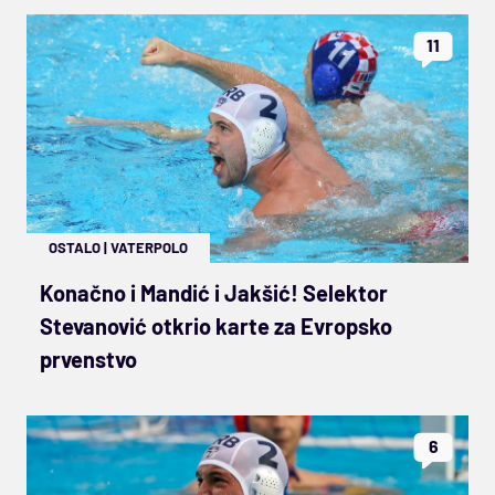
11
OSTALO
|
VATERPOLO
Konačno i Mandić i Jakšić! Selektor
Stevanović otkrio karte za Evropsko
prvenstvo
6