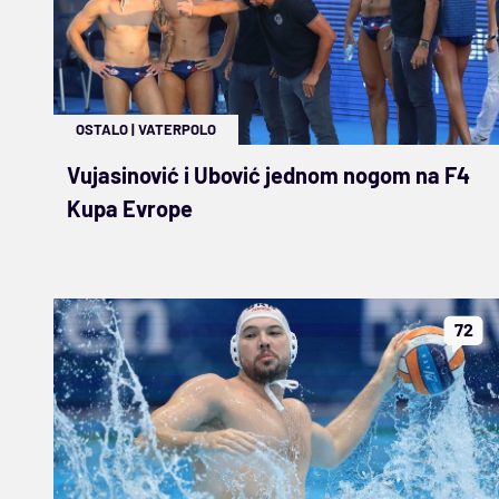
OSTALO
|
VATERPOLO
Vujasinović i Ubović jednom nogom na F4
Kupa Evrope
72