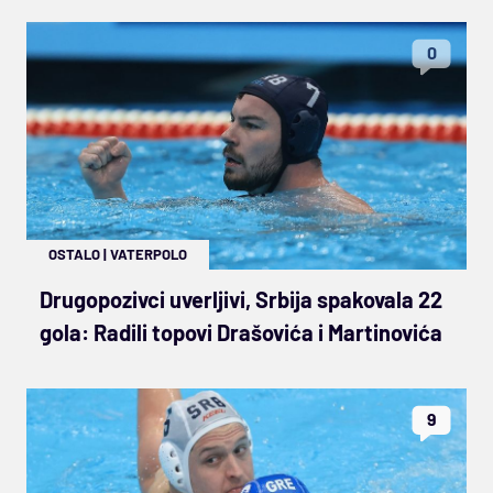
0
OSTALO
|
VATERPOLO
Drugopozivci uverljivi, Srbija spakovala 22
gola: Radili topovi Drašovića i Martinovića
9