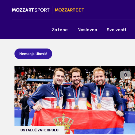
Za tebe
Naslovna
Sve vesti
Nemanja Ubović
0
OSTALO
|
VATERPOLO