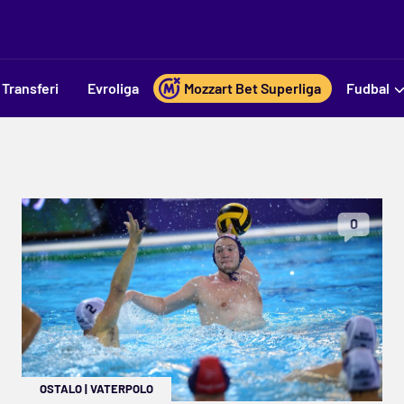
Transferi
Evroliga
Mozzart Bet Superliga
Fudbal
0
OSTALO
|
VATERPOLO