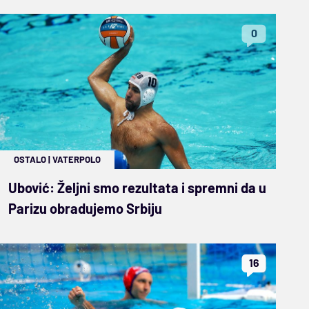
0
OSTALO
|
VATERPOLO
Ubović: Željni smo rezultata i spremni da u
Parizu obradujemo Srbiju
16