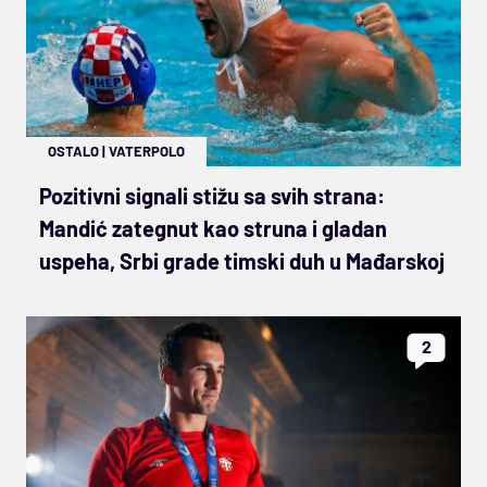
OSTALO
|
VATERPOLO
Pozitivni signali stižu sa svih strana:
Mandić zategnut kao struna i gladan
uspeha, Srbi grade timski duh u Mađarskoj
2