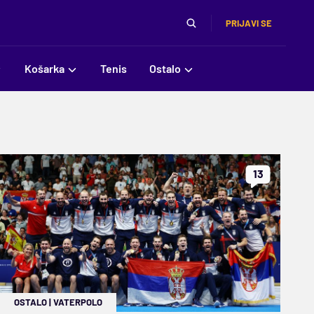
PRIJAVI SE
Košarka
Tenis
Ostalo
13
OSTALO
|
VATERPOLO