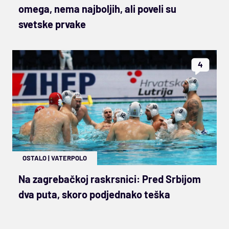
omega, nema najboljih, ali poveli su
svetske prvake
4
OSTALO
|
VATERPOLO
Na zagrebačkoj raskrsnici: Pred Srbijom
dva puta, skoro podjednako teška