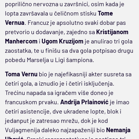
poprilično nervozna u završnici, osim kada je
lopta završavala u čeličnom stisku
Tome
Vernua
. Francuz je apsolutno svaki dobar pas
pretvorio u dodavanje, zajedno sa
Kristijanom
Manhercom
i
Ugom Kruzijom
je anulirao tri gola
zaostatka, te u finišu sa dva gola potpisao drugu
pobedu Marselja u Ligi šampiona.
Toma Vernu
bio je najefikasniji akter susreta sa
četiri gola, a iznudio je i četiri isključenja.
Trećinu napada sa igračem više doneo je
francuskom prvaku.
Andrija Prlainović
je imao
četiri asistencije, dve ukradene lopte, blok i
jedanput je zatresao mrežu, dok je kod
Vuljagmenija daleko najzapaženiji bio
Nemanja
Ubović
. Srpski reprezentativac je postigao tri