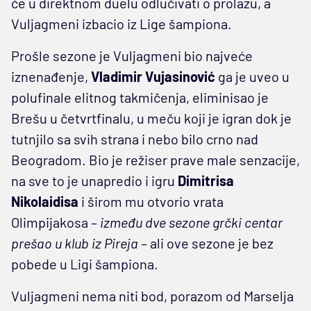
će u direktnom duelu odlučivati o prolazu, a
Vuljagmeni izbacio iz Lige šampiona.
Prošle sezone je Vuljagmeni bio najveće
iznenađenje,
Vladimir Vujasinović
ga je uveo u
polufinale elitnog takmičenja, eliminisao je
Brešu u četvrtfinalu, u meču koji je igran dok je
tutnjilo sa svih strana i nebo bilo crno nad
Beogradom. Bio je režiser prave male senzacije,
na sve to je unapredio i igru
Dimitrisa
Nikolaidisa
i širom mu otvorio vrata
Olimpijakosa
– između dve sezone grčki centar
prešao u klub iz Pireja –
ali ove sezone je bez
pobede u Ligi šampiona.
Vuljagmeni nema niti bod, porazom od Marselja