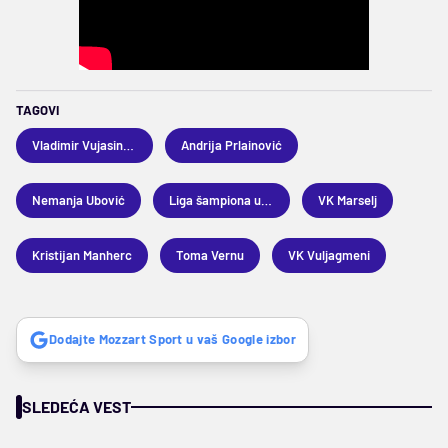
TAGOVI
Vladimir Vujasinović
Andrija Prlainović
Nemanja Ubović
Liga šampiona u vaterpolu
VK Marselj
Kristijan Manherc
Toma Vernu
VK Vuljagmeni
Dodajte Mozzart Sport u vaš Google izbor
SLEDEĆA VEST