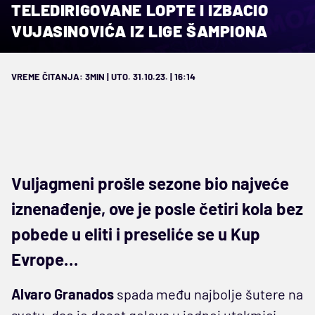
TELEDIRIGOVANE LOPTE I IZBACIO
VUJASINOVIĆA IZ LIGE ŠAMPIONA
VREME ČITANJA: 3MIN | UTO. 31.10.23. | 16:14
Vuljagmeni prošle sezone bio najveće
iznenađenje, ove je posle četiri kola bez
pobede u eliti i preseliće se u Kup
Evrope…
Alvaro Granados
spada među najbolje šutere na
svetu, dao je deset golova u jednoj utakmici