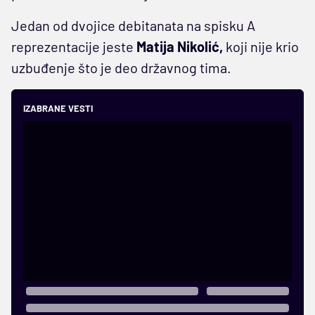
Jedan od dvojice debitanata na spisku A
reprezentacije jeste
Matija Nikolić,
koji nije krio
uzbuđenje što je deo državnog tima.
IZABRANE VESTI