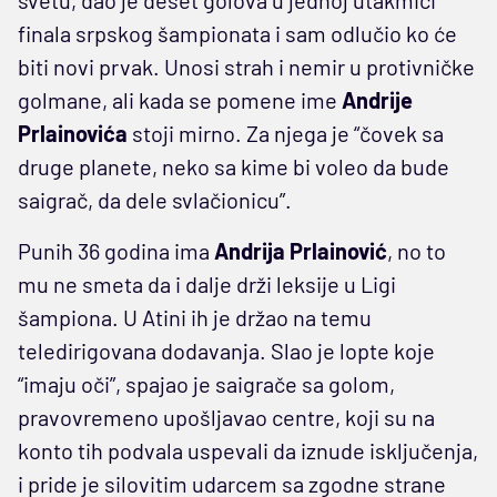
finala srpskog šampionata i sam odlučio ko će
biti novi prvak. Unosi strah i nemir u protivničke
golmane, ali kada se pomene ime
Andrije
Prlainovića
stoji mirno. Za njega je “čovek sa
druge planete, neko sa kime bi voleo da bude
saigrač, da dele svlačionicu”.
Punih 36 godina ima
Andrija Prlainović
, no to
mu ne smeta da i dalje drži leksije u Ligi
šampiona. U Atini ih je držao na temu
teledirigovana dodavanja. Slao je lopte koje
“imaju oči”, spajao je saigrače sa golom,
pravovremeno upošljavao centre, koji su na
konto tih podvala uspevali da iznude isključenja,
i pride je silovitim udarcem sa zgodne strane