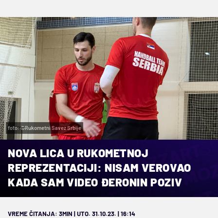
foto: ©Rukometni Savez Srbije
NOVA LICA U RUKOMETNOJ
REPREZENTACIJI: NISAM VEROVAO
KADA SAM VIDEO ĐERONIN POZIV
VREME ČITANJA: 3MIN | UTO. 31.10.23. | 16:14