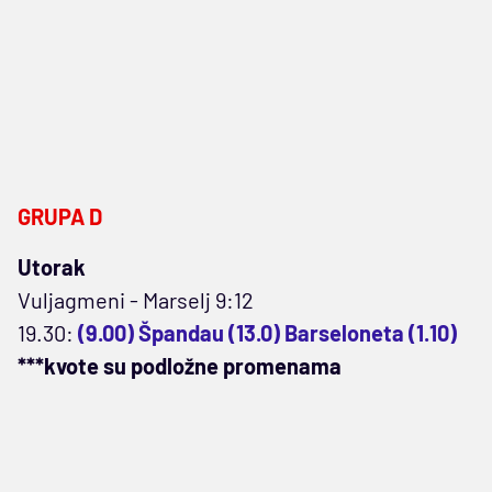
GRUPA D
Utorak
Vuljagmeni - Marselj 9:12
19.30:
(9.00) Špandau (13.0) Barseloneta (1.10)
***kvote su podložne promenama