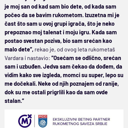
je moj san od kad sam bio dete, od kada sam
počeo da se bavim rukometom. Izuzetna mi je
čast što sam u ovoj grupi igrača, što je neko
prepoznao moj talenat i moju igru. Kada sam
postao svestan poziva, bio sam srećan kao
malo dete”,
rekao je, od ovog leta rukometaš
Vardara i nastavio:
”Osećam se odlično, srećan
sam i uzbuđen. Jedva sam čekao da dođem, da
vidim kako sve izgleda, momci su super, lepo su
me dočekali. Neke od njih poznajem od ranije,
dok su me ostali prigrlili kao da sam ovde
stalan.”