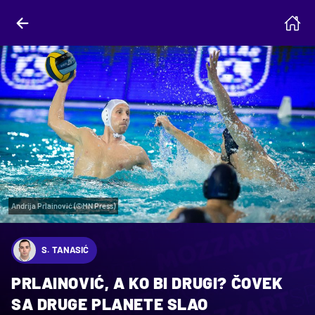
Andrija Prlainović (©MN Press)
S. TANASIĆ
PRLAINOVIĆ, A KO BI DRUGI? ČOVEK
SA DRUGE PLANETE SLAO