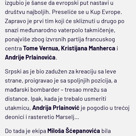
izgubio je šanse da evropski put nastavi u
društvu najboljih. Preseliće se u Kup Evrope.
Zapravo je prvi tim koji će skliznuti u drugo po
snazi međunarodno vaterpolo takmičenje,
ponajviše zbog izvrsnih partija francuskog
centra
Tome Vernua, Kristijana Manherca
i
Andrije Prlainovića
.
Srpski as je bio zadužen za kreaciju sa leve
strane, proigravao je sa spoljnjih pozicija, a
mađarski bombarder – tresao mrežu sa
distance. Ipak, kada je trebalo usmeriti
utakmicu,
Andrija Prlainović
je pogodio u trećoj
deonici i rasteretio Marselj…
Do tada je ekipa
Miloša Šćepanovića
bila