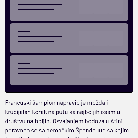
Francuski šampion napravio je možda i
krucijalan korak na putu ka najboljih osam u
društvu najboljih. Osvajanjem bodova u Atini
poravnao se sa nemačkim Špandauuo sa kojim