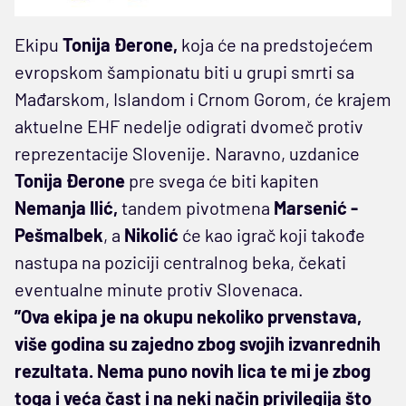
Ekipu
Tonija Đerone,
koja će na predstojećem
evropskom šampionatu biti u grupi smrti sa
Mađarskom, Islandom i Crnom Gorom, će krajem
aktuelne EHF nedelje odigrati dvomeč protiv
reprezentacije Slovenije. Naravno, uzdanice
Tonija Đerone
pre svega će biti kapiten
Nemanja Ilić,
tandem pivotmena
Marsenić -
Pešmalbek
, a
Nikolić
će kao igrač koji takođe
nastupa na poziciji centralnog beka, čekati
eventualne minute protiv Slovenaca.
”Ova ekipa je na okupu nekoliko prvenstava,
više godina su zajedno zbog svojih izvanrednih
rezultata. Nema puno novih lica te mi je zbog
toga i veća čast i na neki način privilegija što