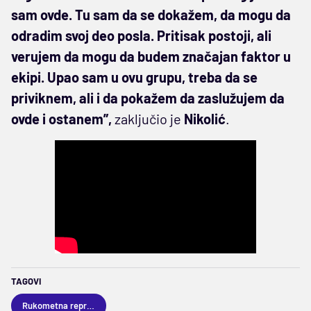
sam ovde. Tu sam da se dokažem, da mogu da
odradim svoj deo posla. Pritisak postoji, ali
verujem da mogu da budem značajan faktor u
ekipi. Upao sam u ovu grupu, treba da se
priviknem, ali i da pokažem da zaslužujem da
ovde i ostanem”,
zaključio je
Nikolić
.
TAGOVI
Rukometna reprezentacija Srbije