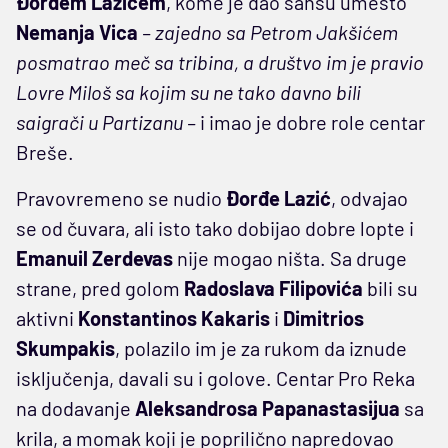
Đorđem Lazićem
, kome je dao šansu umesto
Nemanja Vica
– zajedno sa Petrom Jakšićem
posmatrao meč sa tribina, a društvo im je pravio
Lovre Miloš sa kojim su ne tako davno bili
saigrači u Partizanu –
i imao je dobre role centar
Breše.
Pravovremeno se nudio
Đorđe Lazić
, odvajao
se od čuvara, ali isto tako dobijao dobre lopte i
Emanuil Zerdevas
nije mogao ništa. Sa druge
strane, pred golom
Radoslava Filipovića
bili su
aktivni
Konstantinos Kakaris
i
Dimitrios
Skumpakis
, polazilo im je za rukom da iznude
isključenja, davali su i golove. Centar Pro Reka
na dodavanje
Aleksandrosa Papanastasijua
sa
krila, a momak koji je poprilično napredovao