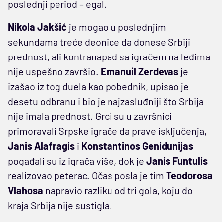
poslednji period – egal.
Nikola Jakšić
je mogao u poslednjim
sekundama treće deonice da donese Srbiji
prednost, ali kontranapad sa igračem na leđima
nije uspešno završio.
Emanuil Zerdevas
je
izašao iz tog duela kao pobednik, upisao je
desetu odbranu i bio je najzasluđniji što Srbija
nije imala prednost. Grci su u završnici
primoravali Srpske igrače da prave isključenja,
Janis Alafragis
i
Konstantinos Genidunijas
pogađali su iz igrača više, dok je
Janis Funtulis
realizovao peterac. Očas posla je tim
Teodorosa
Vlahosa
napravio razliku od tri gola, koju do
kraja Srbija nije sustigla.