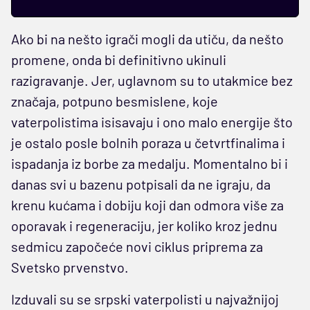
Ako bi na nešto igrači mogli da utiču, da nešto
promene, onda bi definitivno ukinuli
razigravanje. Jer, uglavnom su to utakmice bez
značaja, potpuno besmislene, koje
vaterpolistima isisavaju i ono malo energije što
je ostalo posle bolnih poraza u četvrtfinalima i
ispadanja iz borbe za medalju. Momentalno bi i
danas svi u bazenu potpisali da ne igraju, da
krenu kućama i dobiju koji dan odmora više za
oporavak i regeneraciju, jer koliko kroz jednu
sedmicu započeće novi ciklus priprema za
Svetsko prvenstvo.
Izduvali su se srpski vaterpolisti u najvažnijoj