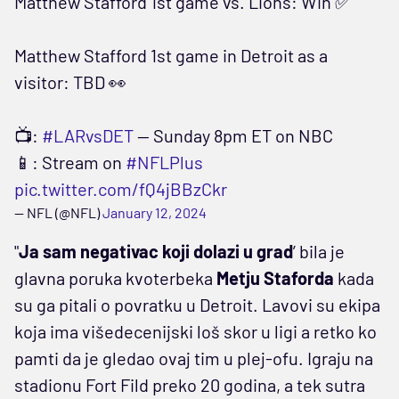
Matthew Stafford 1st game vs. Lions: Win ✅
Matthew Stafford 1st game in Detroit as a
visitor: TBD 👀
📺:
#LARvsDET
— Sunday 8pm ET on NBC
📱: Stream on
#NFLPlus
pic.twitter.com/fQ4jBBzCkr
— NFL (@NFL)
January 12, 2024
"
Ja sam negativac koji dolazi u grad
’ bila je
glavna poruka kvoterbeka
Metju Staforda
kada
su ga pitali o povratku u Detroit. Lavovi su ekipa
koja ima višedecenijski loš skor u ligi a retko ko
pamti da je gledao ovaj tim u plej-ofu. Igraju na
stadionu Fort Fild preko 20 godina, a tek sutra