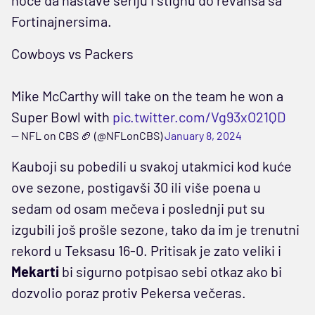
Fortinajnersima.
Cowboys vs Packers
Mike McCarthy will take on the team he won a
Super Bowl with
pic.twitter.com/Vg93xO21QD
— NFL on CBS 🏈 (@NFLonCBS)
January 8, 2024
Kauboji su pobedili u svakoj utakmici kod kuće
ove sezone, postigavši ​​30 ili više poena u
sedam od osam mečeva i poslednji put su
izgubili još prošle sezone, tako da im je trenutni
rekord u Teksasu 16-0. Pritisak je zato veliki i
Mekarti
bi sigurno potpisao sebi otkaz ako bi
dozvolio poraz protiv Pekersa večeras.