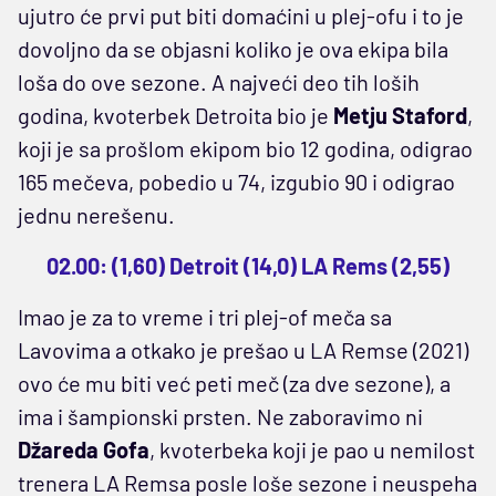
ujutro će prvi put biti domaćini u plej-ofu i to je
dovoljno da se objasni koliko je ova ekipa bila
loša do ove sezone. A najveći deo tih loših
godina, kvoterbek Detroita bio je
Metju
Staford
,
koji je sa prošlom ekipom bio 12 godina, odigrao
165 mečeva, pobedio u 74, izgubio 90 i odigrao
jednu nerešenu.
02.00: (1,60) Detroit (14,0) LA Rems (2,55)
Imao je za to vreme i tri plej-of meča sa
Lavovima a otkako je prešao u LA Remse (2021)
ovo će mu biti već peti meč (za dve sezone), a
ima i šampionski prsten. Ne zaboravimo ni
Džareda Gofa
, kvoterbeka koji je pao u nemilost
trenera LA Remsa posle loše sezone i neuspeha