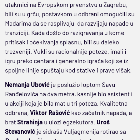
utakmici na Evropskom prvenstvu u Zagrebu,
bili su u grču, postavkom u odbrani omogućili su
Mađarima da se rasplivaju, da razvijaju napade u
tranziciji. Kada došlo do razigravanja u kome
pritisak i očekivanja splasnu, bili su daleko
trezveniji. Vukli su racionalnije poteze, imali i
igru preko centara i generalno igrača koji se iz
spoljne linije spuštaju kod stative i prave višak.
Nemanja Ubović
je poslužio loptom Savu
Ranđelovića na dva metra, kasnije bio asistent i
u akciji koja je bila mat u tri poteza. Kvalitetna
odbrana,
Viktor Rašović
kao začetnik napada, a
brat
Strahinja
u ulozi egzekutora.
Uroš
Stevanović
je sidraša Vuljagmenija rotirao sa