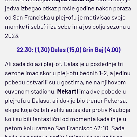
jedva izbegao otkaz prošle godine nakon poraza
od San Franciska u plej-ofu je motivisao svoje
momke (i sebe) i iza sebe ima još bolju sezonu u
2023.
22.30: (1,30) Dalas (15,0) Grin Bej (4,00)
Ali sada dolazi plej-of. Dalas je u poslednje tri
sezone imao skor u plej-ofu bednih 1-2, a jedinu
pobedu ostvarili su u gostima, ne na njihovom
čuvenom stadionu.
Mekarti
ima dve pobede u
plej-ofu u Dalasu, ali dok je bio trener Pekersa,
ekipe koja će biti veliki autsajder protiv Kauboja
koji su bili fantastični od momenta kada ih je u
petom kolu razneo San Francisco 42:10. Sada
hoće da nastave seriju i stignu do revanša sa