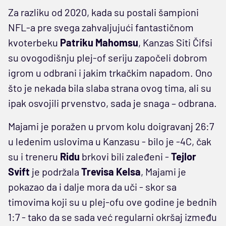
Za razliku od 2020, kada su postali šampioni
NFL-a pre svega zahvaljujući fantastičnom
kvoterbeku
Patriku Mahomsu
, Kanzas Siti Čifsi
su ovogodišnju plej-of seriju započeli dobrom
igrom u odbrani i jakim trkačkim napadom. Ono
što je nekada bila slaba strana ovog tima, ali su
ipak osvojili prvenstvo, sada je snaga – odbrana.
Majami je poražen u prvom kolu doigravanj 26:7
u ledenim uslovima u Kanzasu - bilo je -4C, čak
su i treneru
Ridu
brkovi bili zaleđeni -
Tejlor
Svift
je podržala
Trevisa Kelsa
, Majami je
pokazao da i dalje mora da uči - skor sa
timovima koji su u plej-ofu ove godine je bednih
1:7 - tako da se sada već regularni okršaj između