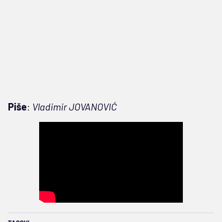
Piše
:
Vladimir JOVANOVIĆ