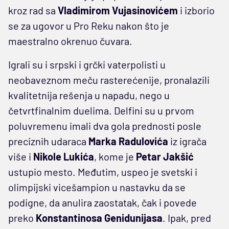
kroz rad sa
Vladimirom Vujasinovićem
i izborio
se za ugovor u Pro Reku nakon što je
maestralno okrenuo čuvara.
Igrali su i srpski i grčki vaterpolisti u
neobaveznom meču rasterećenije, pronalazili
kvalitetnija rešenja u napadu, nego u
četvrtfinalnim duelima. Delfini su u prvom
poluvremenu imali dva gola prednosti posle
preciznih udaraca
Marka Radulovića
iz igrača
više i
Nikole Lukića
, kome je
Petar Jakšić
ustupio mesto. Međutim, uspeo je svetski i
olimpijski vicešampion u nastavku da se
podigne, da anulira zaostatak, čak i povede
preko
Konstantinosa Genidunijasa
. Ipak, pred