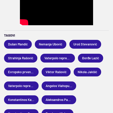
TAGOVI
Dušan Mandić
Nemanja Ubović
Uroš Stevanović
Strahinja Rašović
Vaterpolo reprezentacija Srbije
Đorđe Lazić
Evropsko prvenstvo u vaterpolu
Viktor Rašović
Nikola Jakšić
Vaterpolo reprezentacija Grčke
Angelos Vlahopulos
Konstantinos Kakaris
Aleksandros Papanastasiju