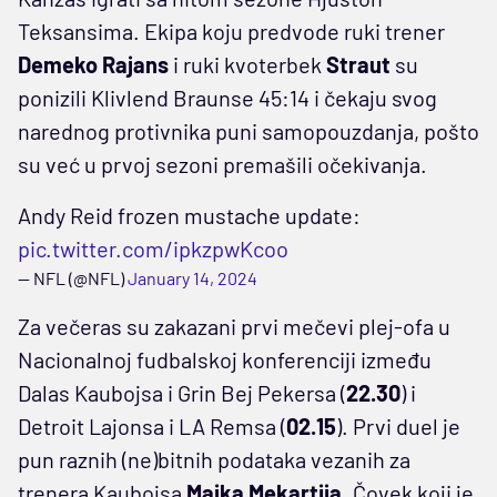
Teksansima. Ekipa koju predvode ruki trener
Demeko Rajans
i ruki kvoterbek
Straut
su
ponizili Klivlend Braunse 45:14 i čekaju svog
narednog protivnika puni samopouzdanja, pošto
su već u prvoj sezoni premašili očekivanja.
Andy Reid frozen mustache update:
pic.twitter.com/ipkzpwKcoo
— NFL (@NFL)
January 14, 2024
Za večeras su zakazani prvi mečevi plej-ofa u
Nacionalnoj fudbalskoj konferenciji između
Dalas Kaubojsa i Grin Bej Pekersa (
22.30
) i
Detroit Lajonsa i LA Remsa (
02.15
). Prvi duel je
pun raznih (ne)bitnih podataka vezanih za
trenera Kaubojsa
Majka Mekartija
. Čovek koji je