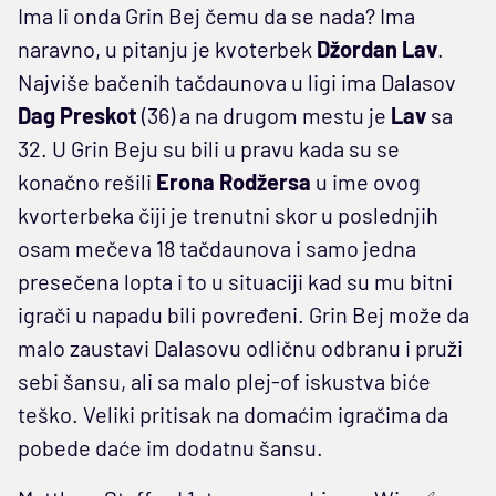
Ima li onda Grin Bej čemu da se nada? Ima
naravno, u pitanju je kvoterbek
Džordan Lav
.
Najviše bačenih tačdaunova u ligi ima Dalasov
Dag Preskot
(36) a na drugom mestu je
Lav
sa
32. U Grin Beju su bili u pravu kada su se
konačno rešili
Erona Rodžersa
u ime ovog
kvorterbeka čiji je trenutni skor u poslednjih
osam mečeva 18 tačdaunova i samo jedna
presečena lopta i to u situaciji kad su mu bitni
igrači u napadu bili povređeni. Grin Bej može da
malo zaustavi Dalasovu odličnu odbranu i pruži
sebi šansu, ali sa malo plej-of iskustva biće
teško. Veliki pritisak na domaćim igračima da
pobede daće im dodatnu šansu.