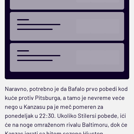
Naravno, potrebno je da Bafalo prvo pobedi kod
kuće protiv Pitsburga, a tamo je nevreme veće
nego u Kanzasu pa je meč pomeren za
ponedeljak u 22:30. Ukoliko Stilersi pobede, ići
će na noge omraženom rivalu Baltimoru, dok će
Kanzas igrati sa hitom sezone Hjuston