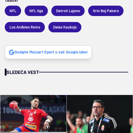
TAGOVI
NFL
NFL liga
Detroit Lajons
Grin Bej Pakers
Los Anđeles Rems
Dalas Kaubojs
Dodajte Mozzart Sport u vaš Google izbor
SLEDEĆA VEST