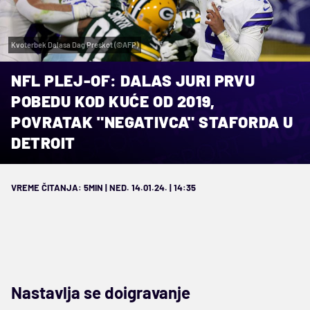
Kvoterbek Dalasa Dag Preskot (©AFP)
NFL PLEJ-OF: DALAS JURI PRVU
POBEDU KOD KUĆE OD 2019,
POVRATAK "NEGATIVCA" STAFORDA U
DETROIT
VREME ČITANJA: 5MIN | NED. 14.01.24. | 14:35
Nastavlja se doigravanje