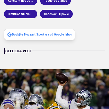
Konstantinos Genidunijas
Teodoros Vlahos
Dimitrios Nikolaidis
Radoslav Filipović
Dodajte Mozzart Sport u vaš Google izbor
SLEDEĆA VEST