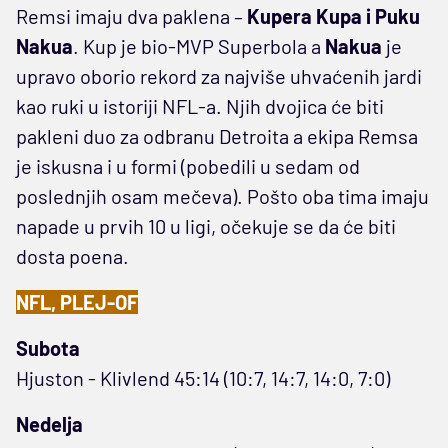
Remsi imaju dva paklena –
Kupera Kupa i Puku
Nakua
. Kup je bio-MVP Superbola a
Nakua
je
upravo oborio rekord za najviše uhvaćenih jardi
kao ruki u istoriji NFL-a. Njih dvojica će biti
pakleni duo za odbranu Detroita a ekipa Remsa
je iskusna i u formi (pobedili u sedam od
poslednjih osam mečeva). Pošto oba tima imaju
napade u prvih 10 u ligi, očekuje se da će biti
dosta poena.
NFL, PLEJ-OF
Subota
Hjuston - Klivlend 45:14 (10:7, 14:7, 14:0, 7:0)
Nedelja