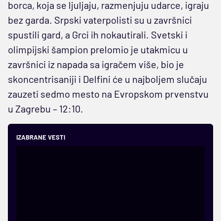
borca, koja se ljuljaju, razmenjuju udarce, igraju
bez garda. Srpski vaterpolisti su u završnici
spustili gard, a Grci ih nokautirali. Svetski i
olimpijski šampion prelomio je utakmicu u
završnici iz napada sa igračem više, bio je
skoncentrisaniji i Delfini će u najboljem slučaju
zauzeti sedmo mesto na Evropskom prvenstvu
u Zagrebu – 12:10.
IZABRANE VESTI