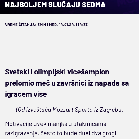
NAJBOLJEM SLUČAJU SEDMA
VREME ČITANJA: 5MIN | NED. 14.01.24. | 14:35
Svetski i olimpijski vicešampion
prelomio meč u završnici iz napada sa
igračem više
(Od izveštača Mozzart Sporta iz Zagreba)
Motivacije uvek manjka u utakmicama
razigravanja, često to bude duel dva grogi