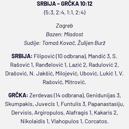
SRBIJA – GRČKA 10:12
(5:3, 2:4, 1:1, 2:4)
Zagreb
Bazen: Mladost
Sudije: Tamaš Kovač, Žulijen Burž
SRBIJA:
Filipović (10 odbrana), Mandić 3, S.
Rašović 1, Ranđelović 1, Lazić 2, Radulović 2,
Drašović, N. Jakšić, Milojević, Ubović, Lukić 1, V.
Rašović, Mitrović.
GRČKA:
Zerdevas (14 odbrana), Genidunijas 3,
Skumpakis, Juvecis 1, Funtulis 3, Papanastasiju,
Dervisis, Argiropulos, Alafragis 1, Kakaris 2,
Nikolaidis 1, Vlahopulos 1, Corcatos.