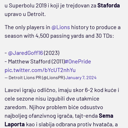
u Superbolu 2019 i koji je trejdovan za
Staforda
upravo u Detroit.
The only players in
@Lions
history to produce a
season with 4,500 passing yards and 30 TDs:
-
@JaredGoff16
(2023)
- Matthew Stafford (2011)
#OnePride
pic.twitter.com/bYcUT2nhYu
— Detroit Lions PR (@LionsPR)
January 7, 2024
Lavovi igraju odlično, imaju skor 6-2 kod kuće i
cele sezone nisu izgubili dve utakmice
zaredom. Njihov problem biće odsustvo
najboljeg ofanzivnog igrača, tajt-enda
Sema
Laporta
kao i slabija odbrana protiv hvatača, a