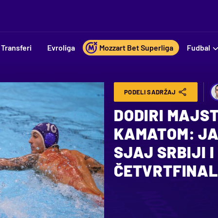
Transferi
Evroliga
Mozzart Bet Superliga
Fudbal
PODELI SADRŽAJ
DODIRI MAJST
KAMATOM: JAK
SJAJ SRBIJI I
ČETVRTFINAL