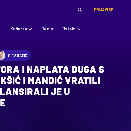
PRIJAVI SE
Košarka
Tenis
Ostalo
S. TANASIĆ
ORA I NAPLATA DUGA S
ŠIĆ I MANDIĆ VRATILI
 LANSIRALI JE U
E