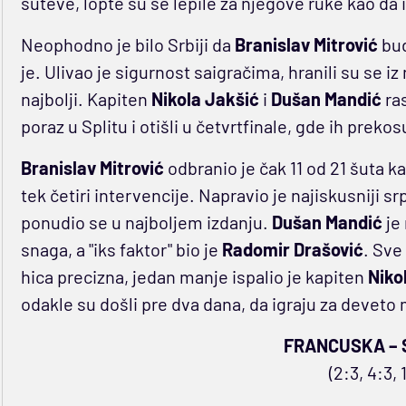
šuteve, lopte su se lepile za njegove ruke kao da
Neophodno je bilo Srbiji da
Branislav Mitrović
bud
je. Ulivao je sigurnost saigračima, hranili su se i
najbolji. Kapiten
Nikola Jakšić
i
Dušan Mandić
ras
poraz u Splitu i otišli u četvrtfinale, gde ih prek
Branislav Mitrović
odbranio je čak 11 od 21 šuta 
tek četiri intervencije. Napravio je najiskusniji s
ponudio se u najboljem izdanju.
Dušan Mandić
je 
snaga, a "iks faktor" bio je
Radomir Drašović
. Sve
hica precizna, jedan manje ispalio je kapiten
Niko
odakle su došli pre dva dana, da igraju za deveto
FRANCUSKA – S
(2:3, 4:3, 