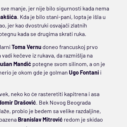
e sve manje, jer nije bilo sigurnosti kada nema
Jakšića
. Kda je bilo stani-pani, lopta je išla u
ao, jer kao dvostruki osvajači zlatnih
potegnu kada se drugima skrati ruka.
larni
Toma Vernu
doneo francuskoj prvo
vadi kečeve iz rukava, da razmišlja na
ušan Mandić
potegne svom silinom, a on je
merio je okom gde je golman
Ugo Fontani
i
vek, neko ko će rasteretiti kapitrena i asa
omir Drašović
. Bek Novog Beograda
že, probio je bedem sa velike razdaljine,
i bazena
Branislav Mitrović
redom je skidao