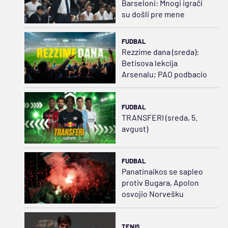
Barseloni: Mnogi igrači
su došli pre mene
FUDBAL
Rezzime dana (sreda):
Betisova lekcija
Arsenalu; PAO podbacio
FUDBAL
TRANSFERI (sreda, 5.
avgust)
FUDBAL
Panatinaikos se sapleo
protiv Bugara, Apolon
osvojio Norvešku
TENIS