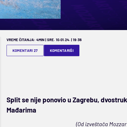
VREME ČITANJA: 4MIN | SRE. 10.01.24. | 19:36
KOMENTARI 27
KOMENTARIŠI
Split se nije ponovio u Zagrebu, dvostru
Mađarima
(Od izveštača Mozzar