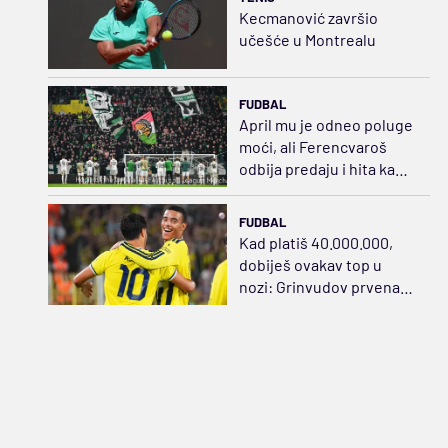
Kecmanović završio
učešće u Montrealu
FUDBAL
April mu je odneo poluge
moći, ali Ferencvaroš
odbija predaju i hita ka
sudaru sa Salahom
FUDBAL
Kad platiš 40.000.000,
dobiješ ovakav top u
nozi: Grinvudov prvenac,
zategao praćku za sve
pare