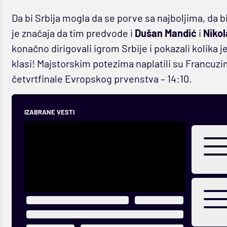
Da bi Srbija mogla da se porve sa najboljima, da b
je značaja da tim predvode i
Dušan Mandić
i
Nikol
konačno dirigovali igrom Srbije i pokazali kolika je 
klasi! Majstorskim potezima naplatili su Francuzima
četvrtfinale Evropskog prvenstva – 14:10.
IZABRANE VESTI