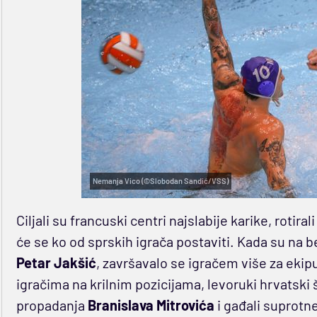
Nemanja Vico (©Slobodan Sandić/VSS)
Ciljali su francuski centri najslabije karike, rotira
će se ko od sprskih igrača postaviti. Kada su na 
Petar Jakšić
, završavalo se igračem više za ekip
igračima na krilnim pozicijama, levoruki hrvatski
propadanja
Branislava Mitrovića
i gađali suprotn