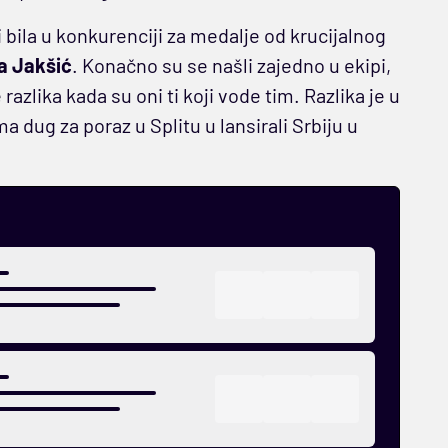
i bila u konkurenciji za medalje od krucijalnog
a Jakšić
. Konačno su se našli zajedno u ekipi,
razlika kada su oni ti koji vode tim. Razlika je u
 dug za poraz u Splitu u lansirali Srbiju u