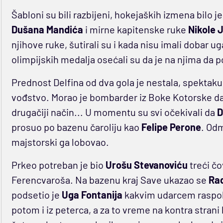
Šabloni su bili razbijeni, hokejaških izmena bilo j
Dušana Mandića
i mirne kapitenske ruke
Nikole 
njihove ruke, šutirali su i kada nisu imali dobar ug
olimpijskih medalja osećali su da je na njima da 
Prednost Delfina od dva gola je nestala, spektaku
vođstvo. Morao je bombarder iz Boke Kotorske da 
drugačiji način... U momentu su svi očekivali da
D
prosuo po bazenu čaroliju kao
Felipe Perone
. Od
majstorski ga lobovao.
Prkeo potreban je bio
Urošu Stevanoviću
treći čo
Ferencvaroša. Na bazenu kraj Save ukazao se
Rad
podsetio je
Uga Fontanija
kakvim udarcem raspola
potom i iz peterca, a za to vreme na kontra stran