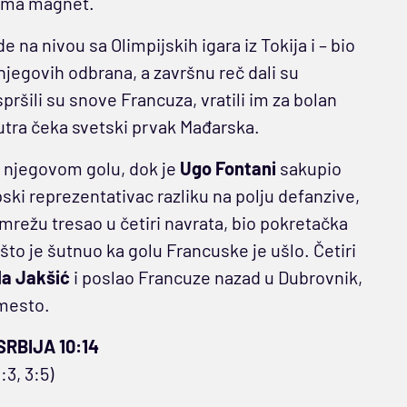
 ima magnet.
e na nivou sa Olimpijskih igara iz Tokija i – bio
z njegovih odbrana, a završnu reč dali su
pršili su snove Francuza, vratili im za bolan
osutra čeka svetski prvak Mađarska.
ka njegovom golu, dok je
Ugo Fontani
sakupio
rpski reprezentativac razliku na polju defanzive,
mrežu tresao u četiri navrata, bio pokretačka
 što je šutnuo ka golu Francuske je ušlo. Četiri
la Jakšić
i poslao Francuze nazad u Dubrovnik,
 mesto.
RBIJA 10:14
1:3, 3:5)