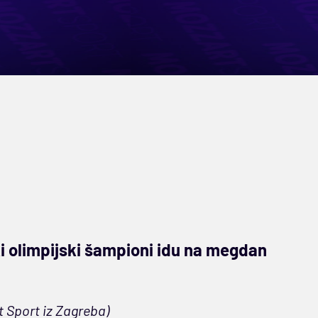
ki olimpijski šampioni idu na megdan
t Sport iz Zagreba)