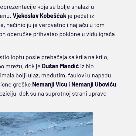
eprezentacije koja se bolje snalazi u
zenu.
Vjekoslav Kobešćak
je pečat iz
 načinio ju je verovatno i najjaču u tom
on oberučke prihvatao poklone u vidu igrača
tio loptu posle prebačaja sa krila na krilo,
o mrežu, dok je
Dušan Mandić
iz bio
imala bolji ulaz, međutim, faulovi u napadu
 lične greške
Nemanji Vicu
i
Nemanji Uboviću
,
oziciju, dok su na suprotnoj strani upravo