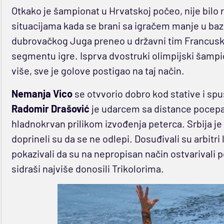
Otkako je šampionat u Hrvatskoj počeo, nije bilo r
situacijama kada se brani sa igračem manje u ba
dubrovačkog Juga preneo u državni tim Francuske,
segmentu igre. Isprva dvostruki olimpijski šampi
više, sve je golove postigao na taj način.
Nemanja Vico
se otvvorio dobro kod stative i spus
Radomir Drašović
je udarcem sa distance pocepa
hladnokrvan prilikom izvođenja peterca. Srbija je 
doprineli su da se ne odlepi. Dosuđivali su arbitri
pokazivali da su na nepropisan način ostvarivali p
sidraši najviše donosili Trikolorima.