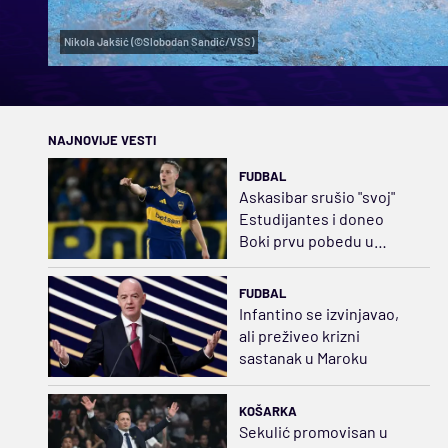
Nikola Jakšić (©Slobodan Sandić/VSS)
NAJNOVIJE VESTI
FUDBAL
Askasibar srušio "svoj"
Estudijantes i doneo
Boki prvu pobedu u
Klausuri
FUDBAL
Infantino se izvinjavao,
ali preživeo krizni
sastanak u Maroku
KOŠARKA
Sekulić promovisan u