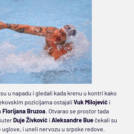
li su u napadu i gledali kada krenu u kontri kako
bekovskim pozicijama ostajali
Vuk Milojević
i
u
Florijana Bruzoa
. Otvarao se prostor tada
 šuter
Duje Živković
i
Aleksandre Bue
čekali su
e uglove, i uneli nervozu u srpske redove.