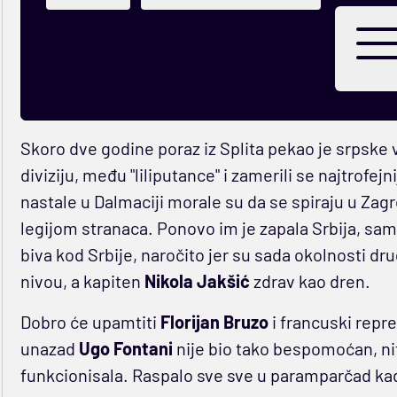
Skoro dve godine poraz iz Splita pekao je srpske v
diviziju, među "liliputance" i zamerili se najtrofe
nastale u Dalmaciji morale su da se spiraju u Zag
legijom stranaca. Ponovo im je zapala Srbija, sam
biva kod Srbije, naročito jer su sada okolnosti dru
nivou, a kapiten
Nikola Jakšić
zdrav kao dren.
Dobro će upamtiti
Florijan Bruzo
i francuski repre
unazad
Ugo Fontani
nije bio tako bespomoćan, nit
funkcionisala. Raspalo sve sve u paramparčad kada