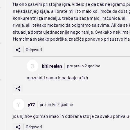
Ma ono sasvim pristojna igra, videlo se da baš ne igram
nekadašnjeg sjaja, ali brate mili to malo ko i može da dos
konkurentni za medalju, treba tu sada malo i računica, al
rivala, ali itekako možemo da odigramo sa svima. Ali da se 
situacija dosta ujednačenija nego ranije. Svakako neki mal
Momcima svakako podrška, značiće ponovno prisustvo Man
Odgovori
B
biti realan
pre preko 2 godine
moze biti samo ispadanje u 1/4
Y
y77
pre preko 2 godine
jos njihov golman imao 14 odbrana sto je za svaku pohvalu
Odgovori