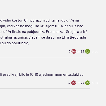
d vidio kostur. Oni porazom od Italije idu u 1/4 na
jih, kad već ne mogu sa Gruzijom u 1/4 jer su iz iste
i u 1/4 finale na pobjednika Francuska - Srbija, a u 1/2
estralna računica. Sjećam se da su i na EP u Beogradu
li su do polufinala.
ion:minus
ion:plus
0
63
mili pred kraj, bilo je 10:10 u jednom momentu.Jaki su
ion:minus
ion:plus
4
27