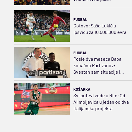
FUDBAL
Gotovo: Saša Lukić u
Ipsviču za 10.500.000 evra
FUDBAL
Posle dva meseca Baba
konačno Partizanov:
Svestan sam situacije i
raspoložen da pomognem
KOŠARKA
Svi putevi vode u Rim: Od
Alimpijevića u jedan od dva
italijanska projekta