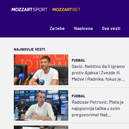
Za tebe
Naslovna
Sve vesti
NAJNOVIJE VESTI
FUDBAL
Savić: Nebitno da li igramo
protiv Ajaksa i Zvezde ili
Mačve i Radnika, fokus je
uvek isti
FUDBAL
Radosav Petrović: Plata je
najspornija tačka u svim
pregovorima! Naš
maksimum je 20.000 evra