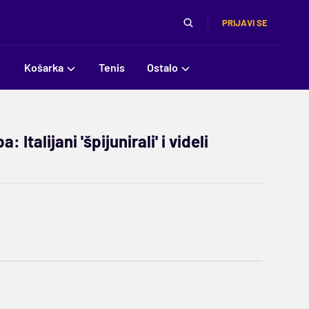
PRIJAVI SE
Košarka
Tenis
Ostalo
Italijani 'špijunirali' i videli