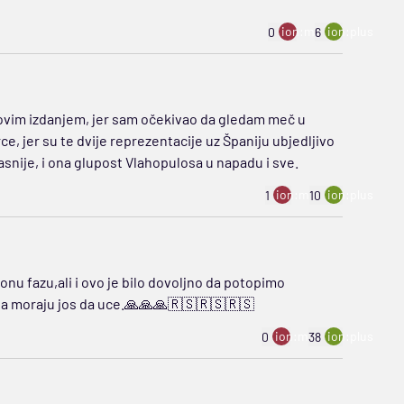
ion:minus
ion:plus
0
6
hovim izdanjem, jer sam očekivao da gledam meč u
ce, jer su te dvije reprezentacije uz Španiju ubjedljivo
asnije, i ona glupost Vlahopulosa u napadu i sve.
ion:minus
ion:plus
1
10
onu fazu,ali i ovo je bilo dovoljno da potopimo
da moraju jos da uce.🙏🙏🙏🇷🇸🇷🇸🇷🇸
ion:minus
ion:plus
0
38