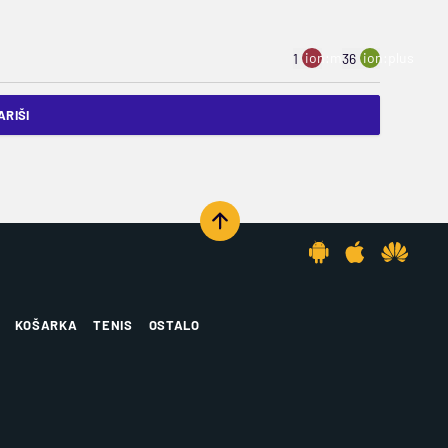
ion:minus
ion:plus
1
36
RIŠI
KOŠARKA
TENIS
OSTALO