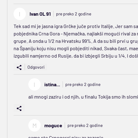
I
Ivan OL 91
pre preko 2 godine
Tek sad mi je jasna igra Grčke juče protiv Italije. Jer sam sa
pobjednika Crna Gora - Njemačka, najlakši mogući rival za n
grupe. A onda u 1/2 na Hrvatsku 99%. A da su bili prvi u grup
na Španiju koju nisu mogli pobjediti nikad. Svaka čast, ma
izgubili namjerno od Rusije, da bi izbjegli Srbiju u 1/4. I doš
Odgovori
I
istina...
pre preko 2 godine
ali mnogi zaziru i od njih, u finalu Tokija smo ih slo
M
moguce
pre preko 2 godine
samo sto Crnogorci nisu za zezanje