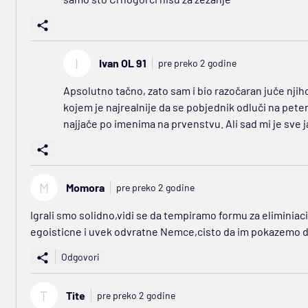
I
Ivan OL 91
pre preko 2 godine
Apsolutno tačno, zato sam i bio razočaran juče nji
kojem je najrealnije da se pobjednik odluči na peter
najjače po imenima na prvenstvu. Ali sad mi je sve j
M
Momora
pre preko 2 godine
Igrali smo solidno,vidi se da tempiramo formu za eliminiaci
egoisticne i uvek odvratne Nemce,cisto da im pokazemo 
Odgovori
T
Tite
pre preko 2 godine