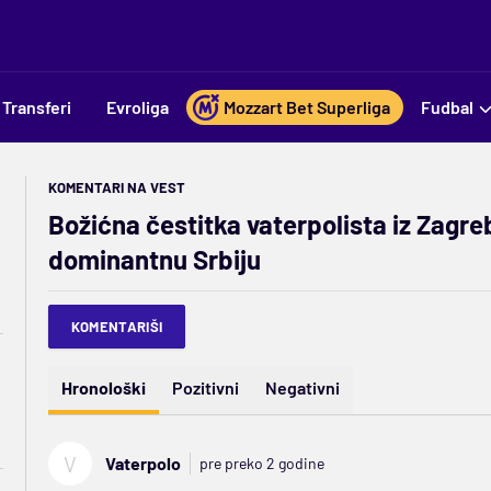
Transferi
Evroliga
Mozzart Bet Superliga
Fudbal
KOMENTARI NA VEST
Božićna čestitka vaterpolista iz Zagreba: 
dominantnu Srbiju
KOMENTARIŠI
Hronološki
Pozitivni
Negativni
V
Vaterpolo
pre preko 2 godine