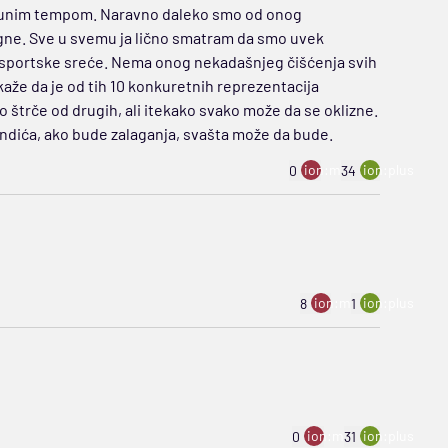
o punim tempom. Naravno daleko smo od onog
tigne. Sve u svemu ja lično smatram da smo uvek
i i sportske sreće. Nema onog nekadašnjeg čišćenja svih
kaže da je od tih 10 konkuretnih reprezentacija
o štrče od drugih, ali itekako svako može da se oklizne.
dića, ako bude zalaganja, svašta može da bude.
ion:minus
ion:plus
0
34
ion:minus
ion:plus
8
1
ion:minus
ion:plus
0
31