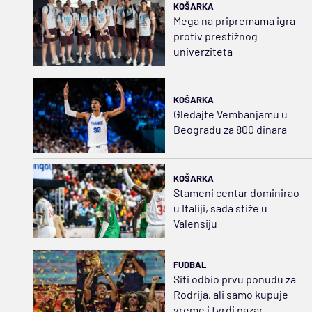
KOŠARKA
Mega na pripremama igra
protiv prestižnog
univerziteta
KOŠARKA
Gledajte Vembanjamu u
Beogradu za 800 dinara
KOŠARKA
Stameni centar dominirao
u Italiji, sada stiže u
Valensiju
FUDBAL
Siti odbio prvu ponudu za
Rodrija, ali samo kupuje
vreme i tvrdi pazar