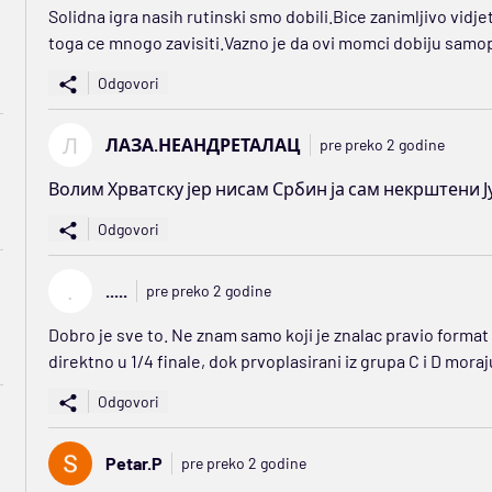
Solidna igra nasih rutinski smo dobili.Bice zanimljivo vidj
toga ce mnogo zavisiti.Vazno je da ovi momci dobiju sa
Odgovori
Л
ЛАЗА.НЕАНДРЕТАЛАЦ
pre preko 2 godine
Волим Хрватску јер нисам Србин ја сам некрштени Ј
Odgovori
.
.....
pre preko 2 godine
Dobro je sve to. Ne znam samo koji je znalac pravio format 
direktno u 1/4 finale, dok prvoplasirani iz grupa C i D mora
Odgovori
Petar.P
pre preko 2 godine