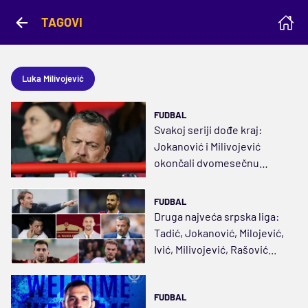
TAGOVI
Luka Milivojević
FUDBAL
Svakoj seriji dođe kraj:
Jokanović i Milivojević
okončali dvomesečnu
agoniju
FUDBAL
Druga najveća srpska liga:
Tadić, Jokanović, Milojević,
Ivić, Milivojević, Rašović...
FUDBAL