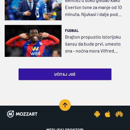
Benitez u šoku gledao kako
Everton tone za manje od 10
minuta, Njukasl i dalje pod
tremom
FUDBAL
Brajton propustio istorijsku
šansu da bude prvi, umesto
sna - noćna mora Vilfred
Zaha
UČITAJ JOŠ
MEDIJSKI SPONZORI