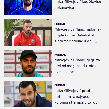
Luka Milivojević kod Slaviše
Jokanovića
FUDBAL
Milivojević i Planić nadomak
duple krune, Šabab Al Ahliju
sledi meč odluke u Abu
Dabiju
FUDBAL
Milivojević i Planić igraju za
prvi od moguća tri trofeja
ove sezone
FUDBAL
Luka Milivojević pred
potpisom za najveću
koloniju stranaca u Evropi