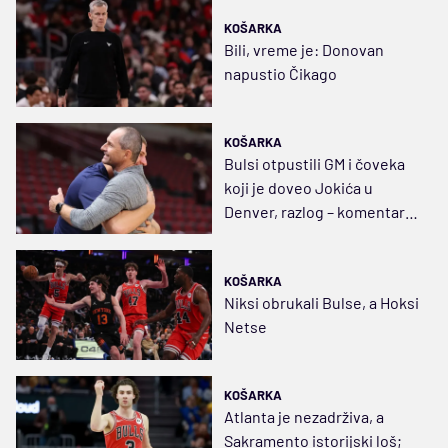
KOŠARKA
Bili, vreme je: Donovan
napustio Čikago
KOŠARKA
Bulsi otpustili GM i čoveka
koji je doveo Jokića u
Denver, razlog – komentari
Džejdena Ajvija?
KOŠARKA
Niksi obrukali Bulse, a Hoksi
Netse
KOŠARKA
Atlanta je nezadrživa, a
Sakramento istorijski loš;