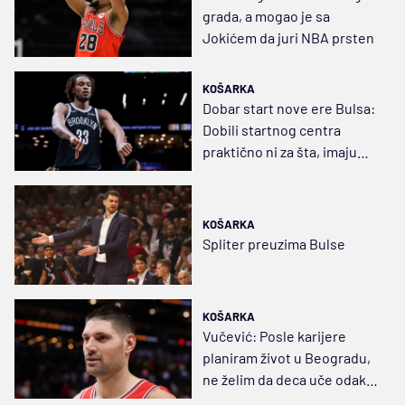
grada, a mogao je sa
Jokićem da juri NBA prsten
KOŠARKA
Dobar start nove ere Bulsa:
Dobili startnog centra
praktično ni za šta, imaju
dva “lottery” pika i
30.000.000
KOŠARKA
Spliter preuzima Bulse
KOŠARKA
Vučević: Posle karijere
planiram život u Beogradu,
ne želim da deca uče odakle
su