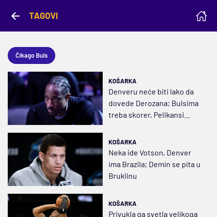
TAGOVI
Čikago Buls
KOŠARKA
Denveru neće biti lako da
dovede Derozana; Bulsima
treba skorer, Pelikansi
doveli centra
KOŠARKA
Neka ide Votson, Denver
ima Brazila; Demin se pita u
Bruklinu
KOŠARKA
Privukla ga svetla velikoga