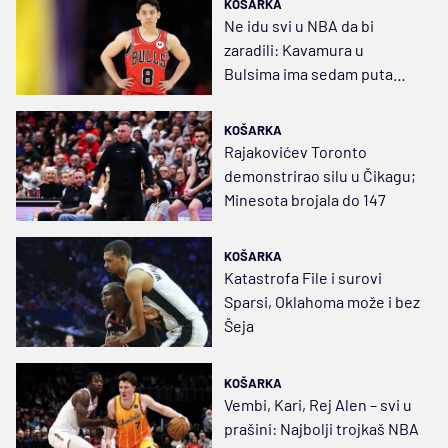
KOŠARKA
Ne idu svi u NBA da bi
zaradili: Kavamura u
Bulsima ima sedam puta
manju platu nego u Japanu
KOŠARKA
Rajakovićev Toronto
demonstrirao silu u Čikagu;
Minesota brojala do 147
KOŠARKA
Katastrofa File i surovi
Sparsi, Oklahoma može i bez
Šeja
KOŠARKA
Vembi, Kari, Rej Alen – svi u
prašini: Najbolji trojkaš NBA