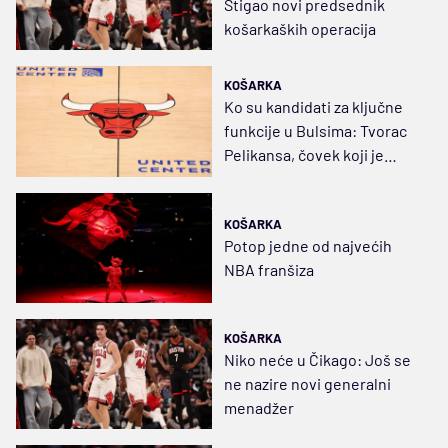
Stigao novi predsednik
košarkaških operacija
KOŠARKA
Ko su kandidati za ključne
funkcije u Bulsima: Tvorac
Pelikansa, čovek koji je
"video" Mazulu...
KOŠARKA
Potop jedne od najvećih
NBA franšiza
KOŠARKA
Niko neće u Čikago: Još se
ne nazire novi generalni
menadžer