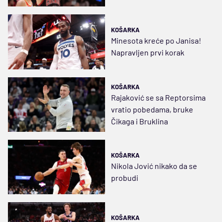
KOŠARKA
Minesota kreće po Janisa!
Napravljen prvi korak
KOŠARKA
Rajaković se sa Reptorsima
vratio pobedama, bruke
Čikaga i Bruklina
KOŠARKA
Nikola Jović nikako da se
probudi
KOŠARKA