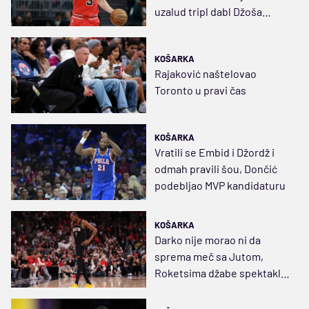
uzalud tripl dabl Džoša
Gidija
KOŠARKA
Rajaković naštelovao
Toronto u pravi čas
KOŠARKA
Vratili se Embid i Džordž i
odmah pravili šou, Dončić
podebljao MVP kandidaturu
KOŠARKA
Darko nije morao ni da
sprema meč sa Jutom,
Roketsima džabe spektakl
Durenta i Šenguna