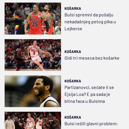
KOŠARKA
Bulsi spremni da pošalju
nekadašnjeg petog pika u
Lejkerse
KOŠARKA
Gidi tri meseca bez košarke
KOŠARKA
Partizanovci, sećate li se
Ejsija Loa? E pa sada je
bitna faca u Bulsima
KOŠARKA
Bulsi rešili glavni problem: