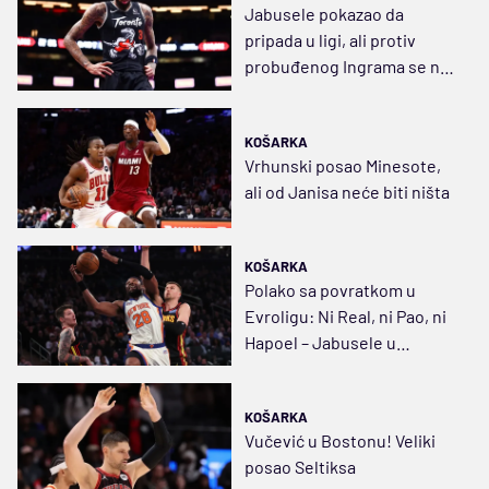
Jabusele pokazao da
pripada u ligi, ali protiv
probuđenog Ingrama se ne
može
KOŠARKA
Vrhunski posao Minesote,
ali od Janisa neće biti ništa
KOŠARKA
Polako sa povratkom u
Evroligu: Ni Real, ni Pao, ni
Hapoel – Jabusele u
Bulsima
KOŠARKA
Vučević u Bostonu! Veliki
posao Seltiksa