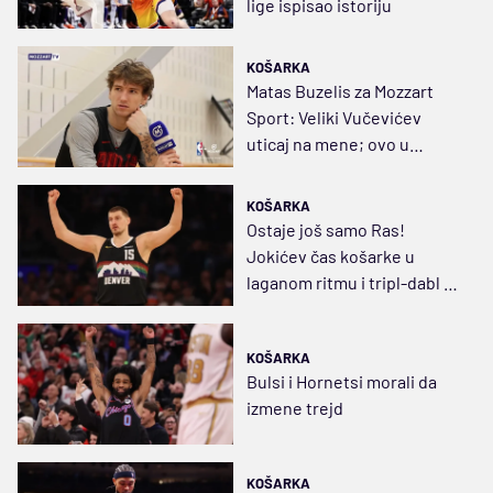
lige ispisao istoriju
KOŠARKA
Matas Buzelis za Mozzart
Sport: Veliki Vučevićev
uticaj na mene; ovo u
Čikagu nikad nisam doživeo
KOŠARKA
Ostaje još samo Ras!
Jokićev čas košarke u
laganom ritmu i tripl-dabl za
dve i po četvrtine
KOŠARKA
Bulsi i Hornetsi morali da
izmene trejd
KOŠARKA