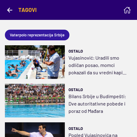
TAGOVI
Vaterpolo reprezentacija Srbije
OSTALO
Vujasinović: Uradili smo
odličan posao, momci
pokazali da su vredni kapice
Srbije
OSTALO
Bilans Srbije u Budimpešti:
Dve autoritativne pobede i
poraz od Mađara
OSTALO
Pogled Vujasinovića na