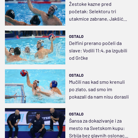
Žestoke kazne pred
početak: Selektoru tri
utakmice zabrane, Jakšiću
dve – Mađarska dobila Srbiju
OSTALO
Delfini prerano počeli da
slave: Vodili 11:4, pa izgubili
od Grčke
OSTALO
Mučili nas kad smo krenuli
po zlato, sad smo im
pokazali da nam nisu dorasli
OSTALO
Šansa za dokazivanje i za
mesto na Svetskom kupu:
Srbija bez glavnih oslonaca