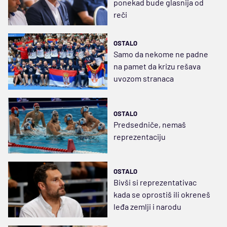
ponekad bude glasnija od
reči
OSTALO
Samo da nekome ne padne
na pamet da krizu rešava
uvozom stranaca
OSTALO
Predsedniče, nemaš
reprezentaciju
OSTALO
Bivši si reprezentativac
kada se oprostiš ili okreneš
leđa zemlji i narodu