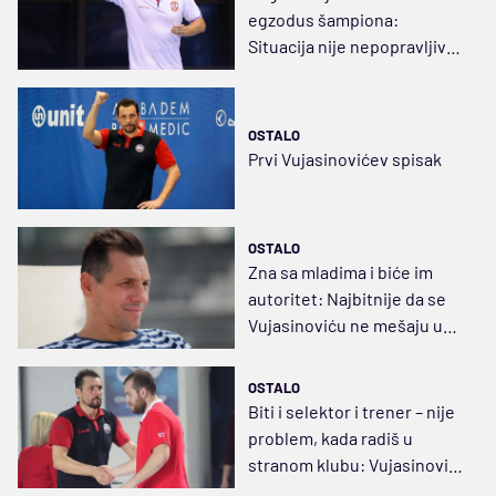
egzodus šampiona:
Situacija nije nepopravljiva,
pričaćemo ponovo
OSTALO
Prvi Vujasinovićev spisak
OSTALO
Zna sa mladima i biće im
autoritet: Najbitnije da se
Vujasinoviću ne mešaju u
posao
OSTALO
Biti i selektor i trener – nije
problem, kada radiš u
stranom klubu: Vujasinović
će voditi i Srbiju i