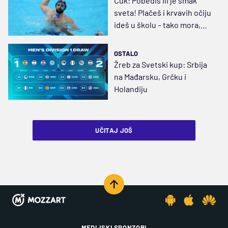
Ćuk: Pobediš ili je smak
sveta! Plačeš i krvavih očiju
ideš u školu – tako mora,
bilo je to normalno
OSTALO
Žreb za Svetski kup: Srbija
na Mađarsku, Grčku i
Holandiju
UČITAJ JOŠ
MEDIJSKI SPONZORI