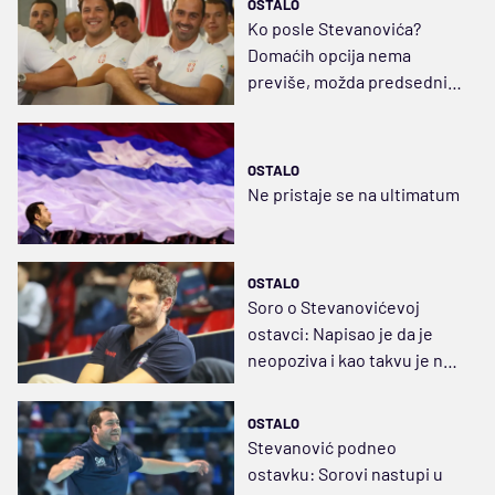
OSTALO
Ko posle Stevanovića?
Domaćih opcija nema
previše, možda predsednik
sve iznenadi
OSTALO
Ne pristaje se na ultimatum
OSTALO
Soro o Stevanovićevoj
ostavci: Napisao je da je
neopoziva i kao takvu je ne
bih dovodio u pitanje
OSTALO
Stevanović podneo
ostavku: Sorovi nastupi u