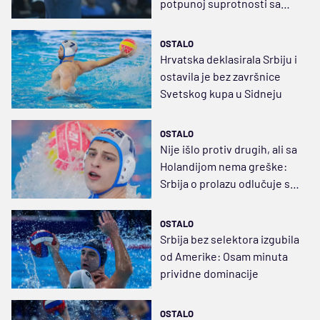
potpunoj suprotnosti sa
mojim gledištima
OSTALO
Hrvatska deklasirala Srbiju i
ostavila je bez završnice
Svetskog kupa u Sidneju
OSTALO
Nije išlo protiv drugih, ali sa
Holandijom nema greške:
Srbija o prolazu odlučuje sa
Hrvatskom
OSTALO
Srbija bez selektora izgubila
od Amerike: Osam minuta
prividne dominacije
OSTALO