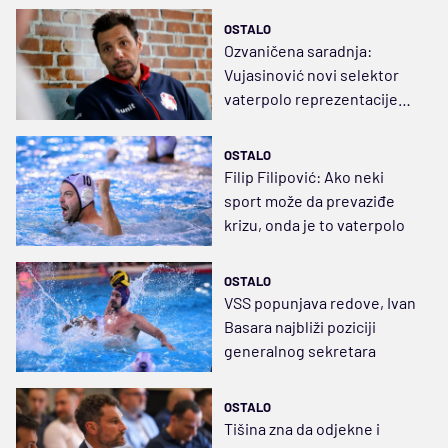
Vuljagmeni
OSTALO
Ozvaničena saradnja:
Vujasinović novi selektor
vaterpolo reprezentacije
Srbije
OSTALO
Filip Filipović: Ako neki
sport može da prevaziđe
krizu, onda je to vaterpolo
OSTALO
VSS popunjava redove, Ivan
Basara najbliži poziciji
generalnog sekretara
OSTALO
Tišina zna da odjekne i