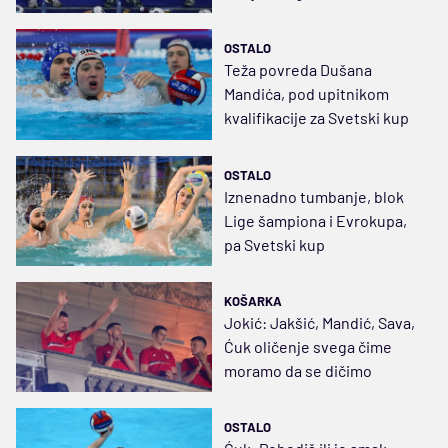
putuje u Grčku
OSTALO
Teža povreda Dušana
Mandića, pod upitnikom
kvalifikacije za Svetski kup
OSTALO
Iznenadno tumbanje, blok
Lige šampiona i Evrokupa,
pa Svetski kup
KOŠARKA
Jokić: Jakšić, Mandić, Sava,
Ćuk oličenje svega čime
moramo da se dičimo
OSTALO