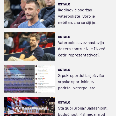
OSTALO
Ikodinović podržao
vaterpoliste: Soro je
nebitan, zna se čiji je
eksponent
OSTALO
Vaterpolo savez nastavlja
da tera kontru: Nije 11, već
četiri reprezentativca?!
OSTALO
Srpski sportisti, a još više
srpske sportiskinje,
podržali vaterpoliste
OSTALO
Šta gubi Srbija? Sadašnjost,
budućnost i 48 medalja od