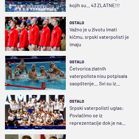
kojih su... 43 ZLATNE!!!
OSTALO
Važno je u životu imati
kičmu, srpski vaterpolisti je
imaju
OSTALO
Četvorica zlatnih
vaterpolista nisu potpisala
saopštenje… Svi su iz
Novog Beograda
OSTALO
Srpski vaterpolisti uglas:
Povlačimo se iz
reprezentacije dok je na
njenom čelu Soro!