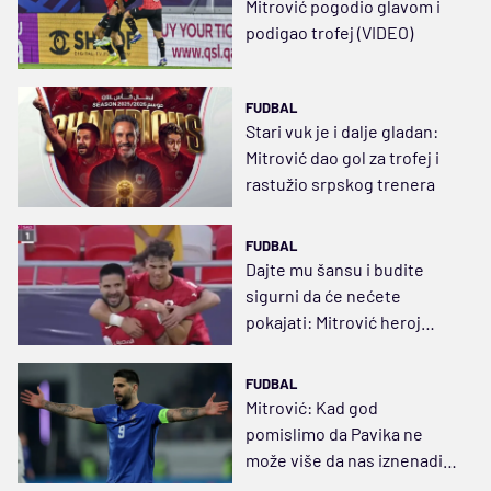
Mitrović pogodio glavom i
podigao trofej (VIDEO)
FUDBAL
Stari vuk je i dalje gladan:
Mitrović dao gol za trofej i
rastužio srpskog trenera
FUDBAL
Dajte mu šansu i budite
sigurni da će nećete
pokajati: Mitrović heroj
drugi put u pet dana
FUDBAL
Mitrović: Kad god
pomislimo da Pavika ne
može više da nas iznenadi,
on nas demantuje