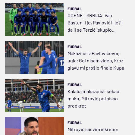
FUDBAL
OCENE - SRBIJA: Van
Basten li je, Pavlović li je? I
da li se Terzić iskupio
asistencijom?
FUDBAL
Makazice iz Pavlovićevog
ugla: Gol nisam video, kroz
glavu mi prošlo finale Kupa
FUDBAL
Kalaba makazama isekao
muku, Mitrović potpisao
preokret
FUDBAL
Mitrović sasvim iskreno: