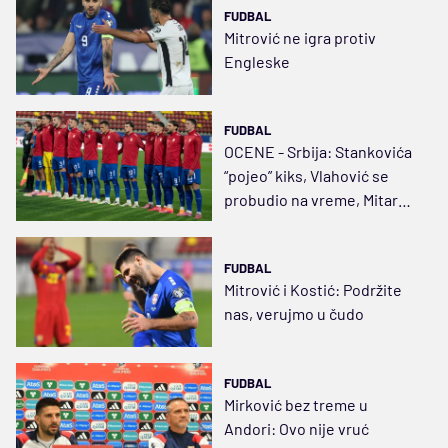
FUDBAL
Mitrović ne igra protiv
Engleske
FUDBAL
OCENE - Srbija: Stankovića
“pojeo” kiks, Vlahović se
probudio na vreme, Mitar
kao u ringu
FUDBAL
Mitrović i Kostić: Podržite
nas, verujmo u čudo
FUDBAL
Mirković bez treme u
Andori: Ovo nije vruć