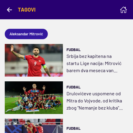
TAGOVI
Aleksandar Mitrović
FUDBAL
Srbija bez kapitena na
startu Lige nacija: Mitrović
barem dva meseca van
terena
FUDBAL
Drulovićeve uspomene od
Mitra do Vojvode, od kritika
zbog "Nemanje bez kluba"
do evropske krune
FUDBAL