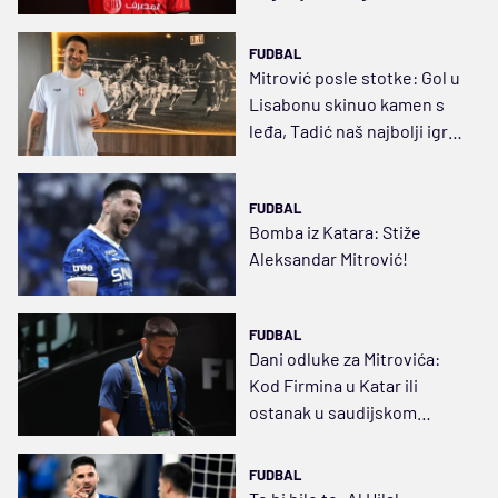
FUDBAL
Mitrović posle stotke: Gol u
Lisabonu skinuo kamen s
leđa, Tadić naš najbolji igrač
u novijoj istoriji
FUDBAL
Bomba iz Katara: Stiže
Aleksandar Mitrović!
FUDBAL
Dani odluke za Mitrovića:
Kod Firmina u Katar ili
ostanak u saudijskom
megagradu sa Lakazetom?
FUDBAL