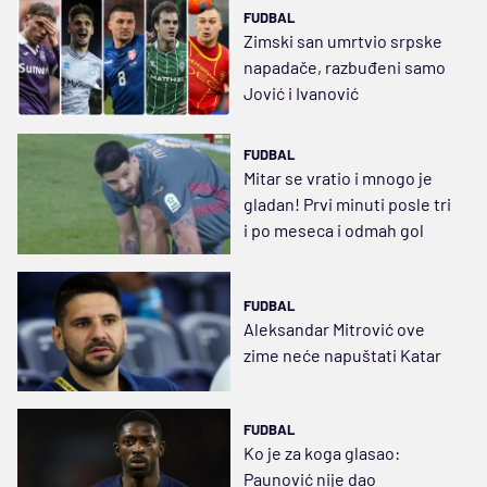
FUDBAL
Zimski san umrtvio srpske
napadače, razbuđeni samo
Jović i Ivanović
FUDBAL
Mitar se vratio i mnogo je
gladan! Prvi minuti posle tri
i po meseca i odmah gol
FUDBAL
Aleksandar Mitrović ove
zime neće napuštati Katar
FUDBAL
Ko je za koga glasao:
Paunović nije dao