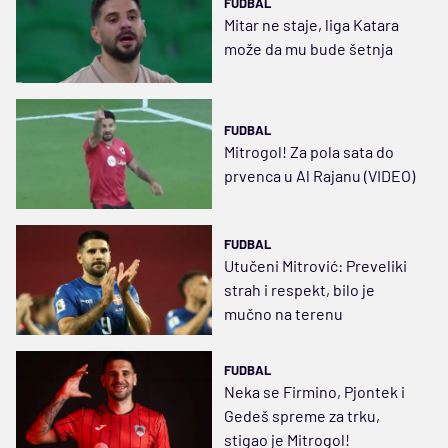
FUDBAL
Mitar ne staje, liga Katara
može da mu bude šetnja
FUDBAL
Mitrogol! Za pola sata do
prvenca u Al Rajanu (VIDEO)
FUDBAL
Utučeni Mitrović: Preveliki
strah i respekt, bilo je
mučno na terenu
FUDBAL
Neka se Firmino, Pjontek i
Gedeš spreme za trku,
stigao je Mitrogol!