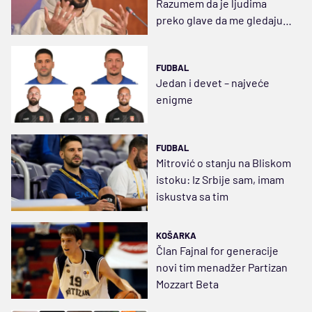
Razumem da je ljudima
preko glave da me gledaju,
nisam bogomdan
FUDBAL
Jedan i devet – najveće
enigme
FUDBAL
Mitrović o stanju na Bliskom
istoku: Iz Srbije sam, imam
iskustva sa tim
KOŠARKA
Član Fajnal for generacije
novi tim menadžer Partizan
Mozzart Beta