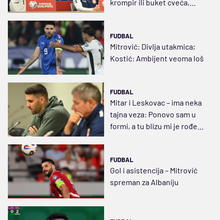
krompir ili buket cveća,
matematika i dalje postoji
FUDBAL
Mitrović: Divlja utakmica;
Kostić: Ambijent veoma loš
FUDBAL
Mitar i Leskovac – ima neka
tajna veza: Ponovo sam u
formi, a tu blizu mi je rođen
deda…
FUDBAL
Gol i asistencija – Mitrović
spreman za Albaniju