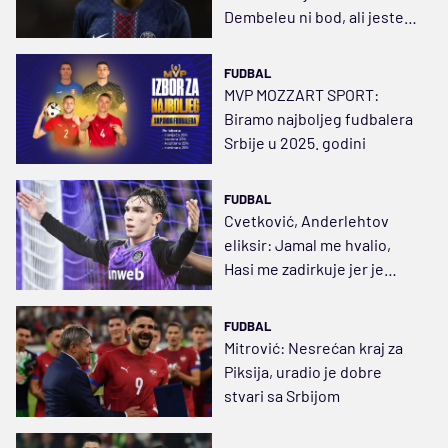
Dembeleu ni bod, ali jeste
Nunu Mendešu
FUDBAL
MVP MOZZART SPORT:
Biramo najboljeg fudbalera
Srbije u 2025. godini
FUDBAL
Cvetković, Anderlehtov
eliksir: Jamal me hvalio,
Hasi me zadirkuje jer je
Albanac
FUDBAL
Mitrović: Nesrećan kraj za
Piksija, uradio je dobre
stvari sa Srbijom