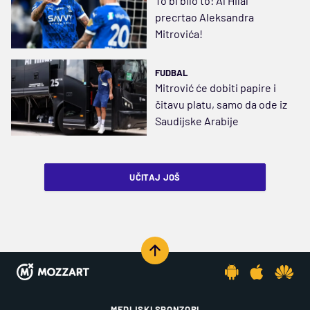
To bi bilo to: Al Hilal
precrtao Aleksandra
Mitrovića!
FUDBAL
Mitrović će dobiti papire i
čitavu platu, samo da ode iz
Saudijske Arabije
UČITAJ JOŠ
MEDIJSKI SPONZORI