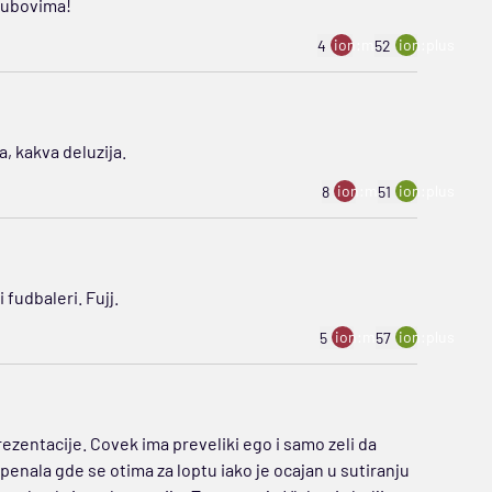
klubovima!
ion:minus
ion:plus
4
52
a, kakva deluzija.
ion:minus
ion:plus
8
51
fudbaleri. Fujj.
ion:minus
ion:plus
5
57
ezentacije. Covek ima preveliki ego i samo zeli da
 penala gde se otima za loptu iako je ocajan u sutiranju