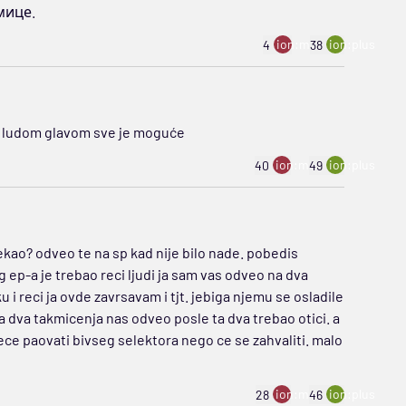
мице.
ion:minus
ion:plus
4
38
ojom ludom glavom sve je moguće
ion:minus
ion:plus
40
49
ekao? odveo te na sp kad nije bilo nade. pobedis
 ep-a je trebao reci ljudi ja sam vas odveo na dva
u i reci ja ovde zavrsavam i tjt. jebiga njemu se osladile
na dva takmicenja nas odveo posle ta dva trebao otici. a
nece paovati bivseg selektora nego ce se zahvaliti. malo
ion:minus
ion:plus
28
46