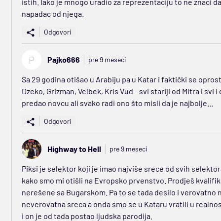
istih. Iako je mnogo uradio za reprezentaciju to ne znaci da
napadac od njega.
Odgovori
P
Pajko666
pre 9 meseci
Sa 29 godina otišao u Arabiju pa u Katar i faktički se opro
Dzeko, Grizman, Velbek, Kris Vud - svi stariji od Mitra i svi 
predao novcu ali svako radi ono što misli da je najbolje...
Odgovori
Highway to Hell
pre 9 meseci
Piksi je selektor koji je imao najviše srece od svih selektor
kako smo mi otišli na Evropsko prvenstvo. Prodješ kvalifika
nerešene sa Bugarskom. Pa to se tada desilo i verovatno nika
neverovatna sreca a onda smo se u Kataru vratili u realnost
i on je od tada postao ljudska parodija.