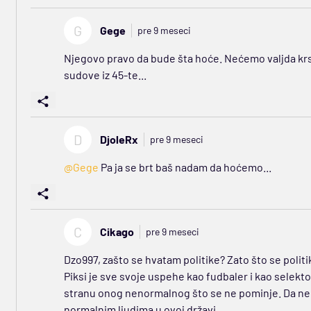
G
Gege
pre 9 meseci
Njegovo pravo da bude šta hoće. Nećemo valjda krst
sudove iz 45-te...
D
DjoleRx
pre 9 meseci
@Gege
Pa ja se brt baš nadam da hoćemo...
C
Cikago
pre 9 meseci
Dzo997, zašto se hvatam politike? Zato što se politika
Piksi je sve svoje uspehe kao fudbaler i kao selekto
stranu onog nenormalnog što se ne pominje. Da ne 
normalnim ljudima u ovoj državi