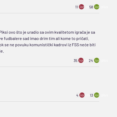
ion:minus
ion:plus
11
58
Piksi ovo što je uradio sa ovim kvalitetom igrača je sa
ve fudbalere sad imao drim tim ali kome to pričati.
 Dok se ne povuku komunistički kadrovi iz FSS neće biti
je.
ion:minus
ion:plus
35
24
ion:minus
ion:plus
4
13