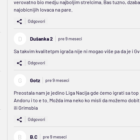
verovatno bio medju najboljim strelcima. Bas tuzno, dzaba ti
najobicnijih lovaca na pare.
Odgovori
D
Dušanka 2
pre 9 meseci
Sa takvim kvalitetpm igrača nije ni mogao više pa da je i Gv
Odgovori
G
Gotz
pre 9 meseci
Preostala nam je jedino Liga Nacija gde ćemo igrati sa to
Andoru i to e to. Možda ima neko ko misli da možemo dobi
ili Grimsbia
Odgovori
B
B.C
pre 9 meseci