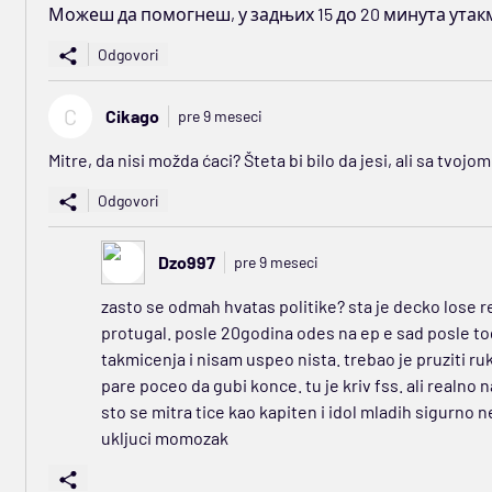
Можеш да помогнеш, у задњих 15 до 20 минута утак
Odgovori
C
Cikago
pre 9 meseci
Mitre, da nisi možda ćaci? Šteta bi bilo da jesi, ali sa tv
Odgovori
Dzo997
pre 9 meseci
zasto se odmah hvatas politike? sta je decko lose r
protugal. posle 20godina odes na ep e sad posle tog
takmicenja i nisam uspeo nista. trebao je pruziti ruk
pare poceo da gubi konce. tu je kriv fss. ali realno 
sto se mitra tice kao kapiten i idol mladih sigurno 
ukljuci momozak