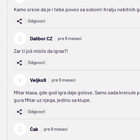
Kamo sreće da je i tebe poveo sa sobom! Kralju nebitnih g
Odgovori
D
Dalibor CZ
pre 9 meseci
Zar ti još mislis da igras?!
Odgovori
V
Veljko9
pre 9 meseci
Mitar klasa, gde god igra daje golove. Samo sada krenule po
gura Mitar uz njega, jedino sa klupe.
Odgovori
Ć
Ćak
pre 9 meseci