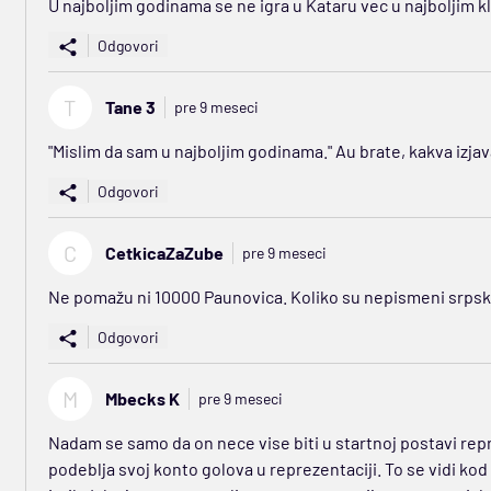
U najboljim godinama se ne igra u Kataru vec u najboljim 
Odgovori
T
Tane 3
pre 9 meseci
"Mislim da sam u najboljim godinama." Au brate, kakva izjav
Odgovori
C
CetkicaZaZube
pre 9 meseci
Ne pomažu ni 10000 Paunovica. Koliko su nepismeni srpski 
Odgovori
M
Mbecks K
pre 9 meseci
Nadam se samo da on nece vise biti u startnoj postavi repr
podeblja svoj konto golova u reprezentaciji. To se vidi kod