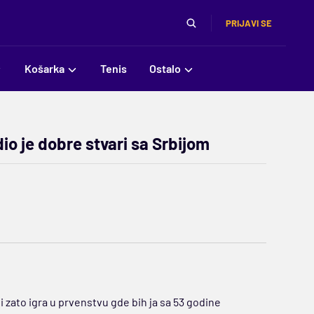
PRIJAVI SE
Košarka
Tenis
Ostalo
dio je dobre stvari sa Srbijom
i zato igra u prvenstvu gde bih ja sa 53 godine