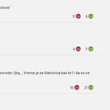
olova!
ion:minus
ion:plus
11
6
ion:minus
ion:plus
6
7
vrede i jbg... Vreme je za Vlahovica kao br1 i da se ne
ion:minus
ion:plus
10
21