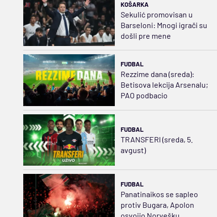
KOŠARKA
Sekulić promovisan u
Barseloni: Mnogi igrači su
došli pre mene
FUDBAL
Rezzime dana (sreda):
Betisova lekcija Arsenalu;
PAO podbacio
FUDBAL
TRANSFERI (sreda, 5.
avgust)
FUDBAL
Panatinaikos se sapleo
protiv Bugara, Apolon
osvojio Norvešku