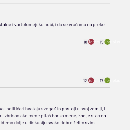
alne i vartolomejske noći, i da se vraćamo na preke
ion:minus
ion:plus
18
15
ion:minus
ion:plus
12
17
 i političari hvataju svega što postoji u ovoj zemlji. I
r, izbrisao ako mene pitaš bar za mene, kad je stao na
idemo dalje u diskusiju svako dobro želim svim