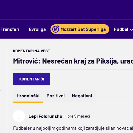
Transferi
Evroliga
Mozzart Bet Superliga
Fudbal
KOMENTARI NA VEST
Mitrović: Nesrećan kraj za Piksija, ura
KOMENTARIŠI
Hronološki
Pozitivni
Negativni
L
Lepi Folorunsho
pre 9 meseci
Fudbaler u najboljim godinama koji zaradjuje silan novac al