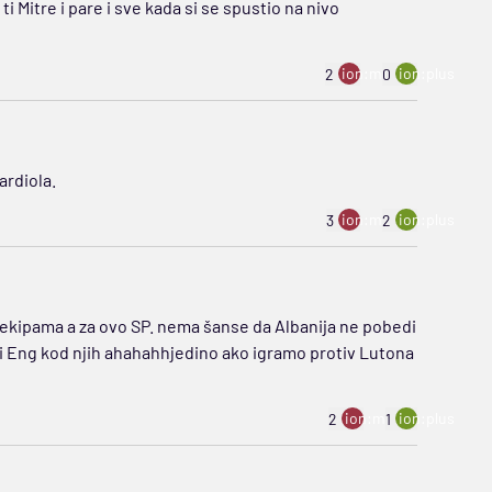
 Mitre i pare i sve kada si se spustio na nivo
ion:minus
ion:plus
2
0
ardiola.
ion:minus
ion:plus
3
2
p ekipama a za ovo SP. nema šanse da Albanija ne pobedi
ti Eng kod njih ahahahhjedino ako igramo protiv Lutona
ion:minus
ion:plus
2
1