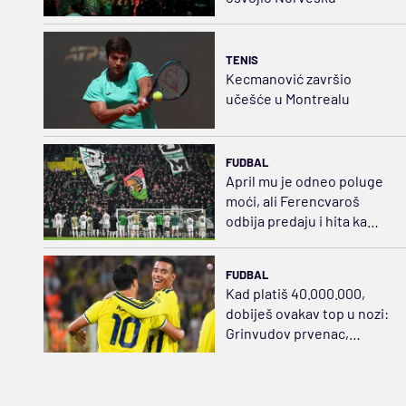
TENIS
Kecmanović završio
učešće u Montrealu
FUDBAL
April mu je odneo poluge
moći, ali Ferencvaroš
odbija predaju i hita ka
sudaru sa Salahom
FUDBAL
Kad platiš 40.000.000,
dobiješ ovakav top u nozi:
Grinvudov prvenac,
zategao praćku za sve pare