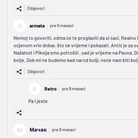
Odgovori
A
armata
pre 9 meseci
Nemoj to govoriti, odma će te proglasiti da si ćaci. Realno 
ocjenom vrlo dobar, što će vrijeme i pokazati. Antić je za o
Nažalost i Piksija smo potrošili , sad je vrijeme na Pauna.
bolje. Dok mi ne budemo kad narod bolji, neće nam biti bol
Odgovori
R
Retro
pre 9 meseci
Pa I jeste
М
Мачак
pre 9 meseci