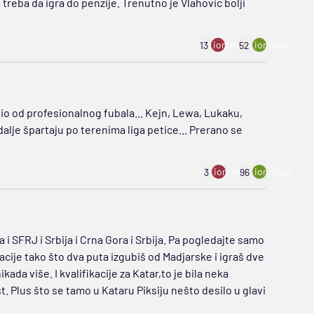
 treba da igra do penzije. Trenutno je Vlahovic bolji
ion:minus
ion:plus
13
52
stio od profesionalnog fubala... Kejn, Lewa, Lukaku,
i dalje špartaju po terenima liga petice... Prerano se
ion:minus
ion:plus
3
96
a i SFRJ i Srbija i Crna Gora i Srbija. Pa pogledajte samo
cije tako što dva puta izgubiš od Madjarske i igraš dve
da više. I kvalifikacije za Katar,to je bila neka
. Plus što se tamo u Kataru Piksiju nešto desilo u glavi