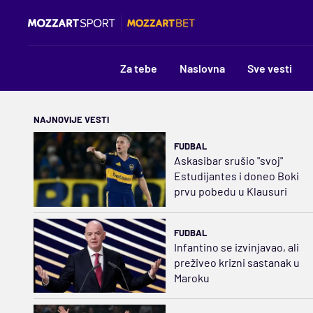
Za tebe
Naslovna
Sve vesti
NAJNOVIJE VESTI
FUDBAL
Askasibar srušio "svoj"
Estudijantes i doneo Boki
prvu pobedu u Klausuri
FUDBAL
Infantino se izvinjavao, ali
preživeo krizni sastanak u
Maroku