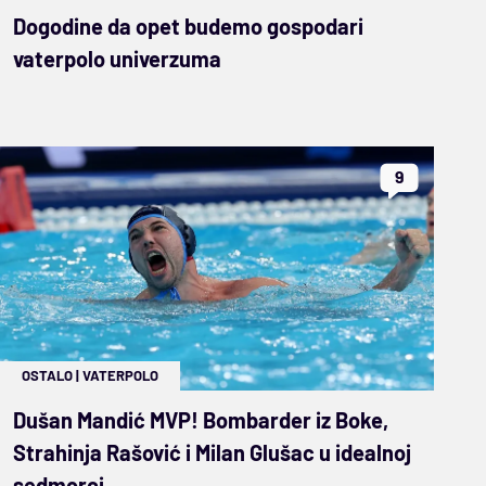
Dogodine da opet budemo gospodari
vaterpolo univerzuma
9
OSTALO
|
VATERPOLO
Dušan Mandić MVP! Bombarder iz Boke,
Strahinja Rašović i Milan Glušac u idealnoj
sedmorci