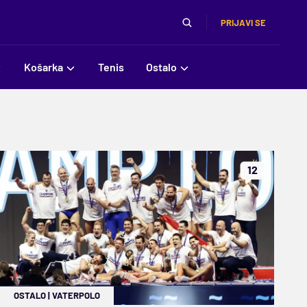
PRIJAVI SE
Košarka
Tenis
Ostalo
12
OSTALO
|
VATERPOLO