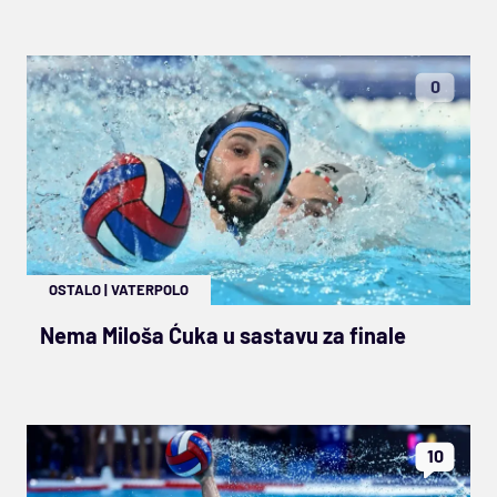
0
OSTALO
|
VATERPOLO
Nema Miloša Ćuka u sastavu za finale
10