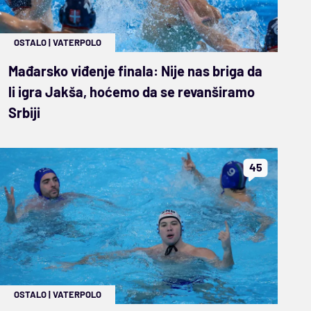
OSTALO
|
VATERPOLO
Mađarsko viđenje finala: Nije nas briga da
li igra Jakša, hoćemo da se revanširamo
Srbiji
45
OSTALO
|
VATERPOLO