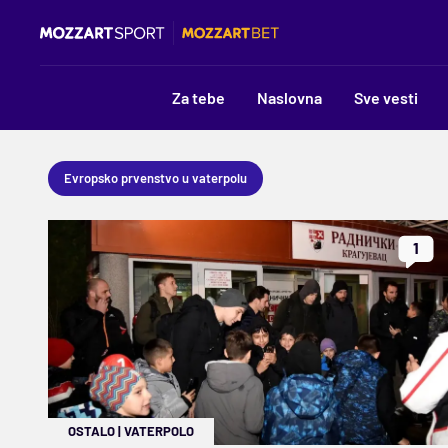
Za tebe
Naslovna
Sve vesti
Evropsko prvenstvo u vaterpolu
1
OSTALO
|
VATERPOLO