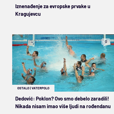
Iznenađenje za evropske prvake u
Kragujevcu
0
OSTALO
|
VATERPOLO
Dedović: Poklon? Ovo smo debelo zaradili!
Nikada nisam imao više ljudi na rođendanu