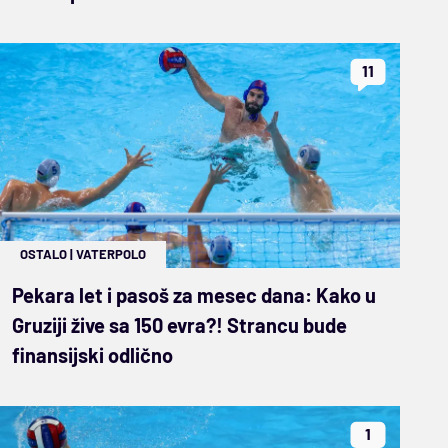
11
OSTALO
|
VATERPOLO
Pekara let i pasoš za mesec dana: Kako u
Gruziji žive sa 150 evra?! Strancu bude
finansijski odlično
1