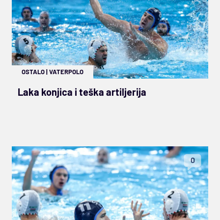
OSTALO
|
VATERPOLO
Laka konjica i teška artiljerija
0