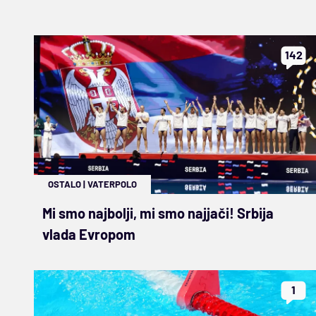
142
OSTALO
|
VATERPOLO
Mi smo najbolji, mi smo najjači! Srbija
vlada Evropom
1