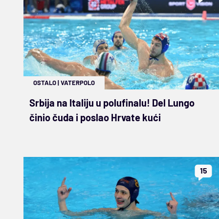
OSTALO
|
VATERPOLO
Srbija na Italiju u polufinalu! Del Lungo
činio čuda i poslao Hrvate kući
15