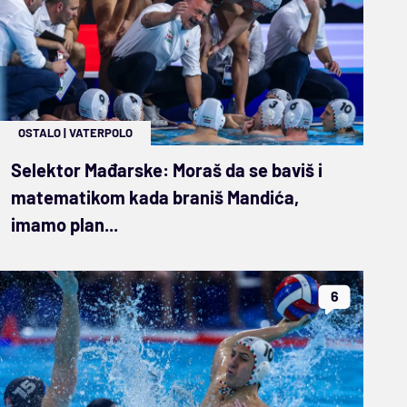
OSTALO
|
VATERPOLO
Selektor Mađarske: Moraš da se baviš i
matematikom kada braniš Mandića,
imamo plan...
6