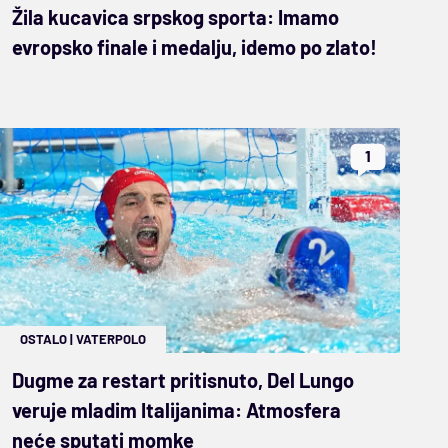
Žila kucavica srpskog sporta: Imamo
evropsko finale i medalju, idemo po zlato!
1
OSTALO
|
VATERPOLO
Dugme za restart pritisnuto, Del Lungo
veruje mladim Italijanima: Atmosfera
neće sputati momke