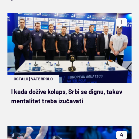
1
OSTALO
|
VATERPOLO
I kada dožive kolaps, Srbi se dignu, takav
mentalitet treba izučavati
4