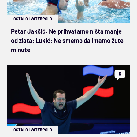
OSTALO
|
VATERPOLO
Petar Jakšić: Ne prihvatamo ništa manje
od zlata; Lukić: Ne smemo da imamo žute
minute
6
OSTALO
|
VATERPOLO