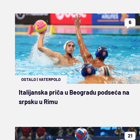
6
OSTALO
|
VATERPOLO
Italijanska priča u Beogradu podseća na
srpsku u Rimu
21