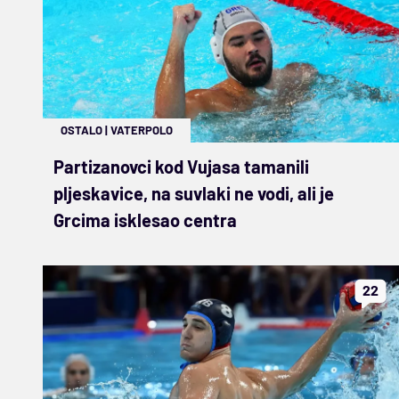
OSTALO
|
VATERPOLO
Partizanovci kod Vujasa tamanili
pljeskavice, na suvlaki ne vodi, ali je
Grcima isklesao centra
22