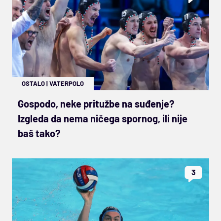
OSTALO
|
VATERPOLO
Gospodo, neke pritužbe na suđenje?
Izgleda da nema ničega spornog, ili nije
baš tako?
3