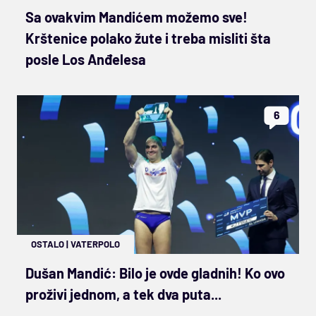
Sa ovakvim Mandićem možemo sve!
Krštenice polako žute i treba misliti šta
posle Los Anđelesa
6
OSTALO
|
VATERPOLO
Dušan Mandić: Bilo je ovde gladnih! Ko ovo
proživi jednom, a tek dva puta...