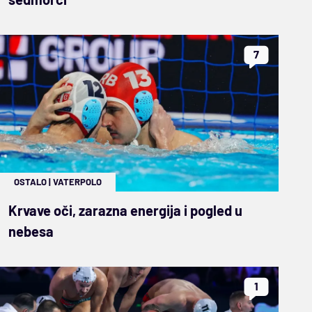
7
OSTALO
|
VATERPOLO
Krvave oči, zarazna energija i pogled u
nebesa
1