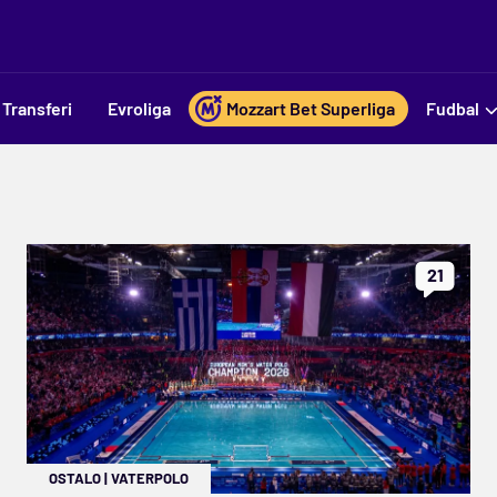
Transferi
Evroliga
Mozzart Bet Superliga
Fudbal
21
OSTALO
|
VATERPOLO