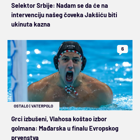
Selektor Srbije: Nadam se da će na
intervenciju našeg čoveka Jakšiću biti
ukinuta kazna
6
OSTALO
|
VATERPOLO
Grci izbušeni, Vlahosa koštao izbor
golmana: Mađarska u finalu Evropskog
prvenstva