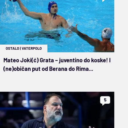
OSTALO
|
VATERPOLO
Mateo Joki(ć) Grata – juventino do koske! I
(ne)običan put od Berana do Rima...
5