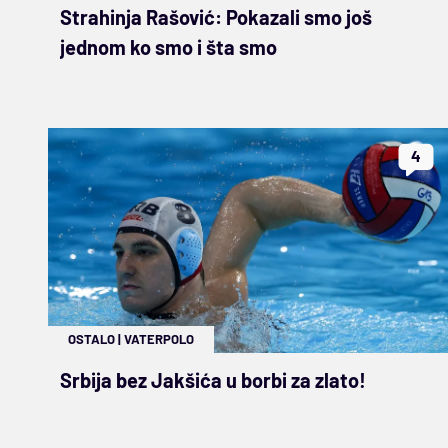
Strahinja Rašović: Pokazali smo još
jednom ko smo i šta smo
4
OSTALO
|
VATERPOLO
Srbija bez Jakšića u borbi za zlato!