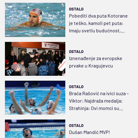
OSTALO
Pobediti dva puta Kotorane
je teško, kamoli pet puta:
Imaju svetlu budućnost,
finale će biti muško
OSTALO
Iznenađenje za evropske
prvake u Kragujevcu
OSTALO
Braća Rašović na ivici suza –
Viktor: Najdraža medalja;
Strahinja: Ovi momci su
pravi heroji
OSTALO
Dušan Mandić MVP!