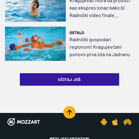
Kragujevac mora da prošišti
kao ekspres lonac kako bi
Radnički video finale
Evrokupa
OSTALO
Radnički gospodari
regionom! Kragujevčani
ponovo prva sila na Jadranu
UČITAJ JOŠ
MEDIJSKI SPONZORI