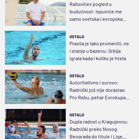
Rašovićev pogled u
budućnost: Ispuniće me
samo svetska i evropska
medalja
OSTALO
Pravila je lako promeniti, ne
i stanje u bazenu: Srbija
igrala kada i koliko je htela
OSTALO
Autoritativno i surovo:
Radnički još nije dorastao
Pro Reku, pehar Evrokupa
ostaje u Italiji
OSTALO
Dupla radost u Kragujevcu:
Radnički preko Novog
Beograda do titule i Lige