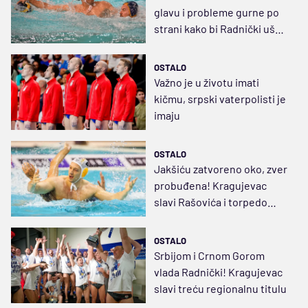
glavu i probleme gurne po
strani kako bi Radnički ušao
u evropsko finale
OSTALO
Važno je u životu imati
kičmu, srpski vaterpolisti je
imaju
OSTALO
Jakšiću zatvoreno oko, zver
probuđena! Kragujevac
slavi Rašovića i torpedo
Vlahopulosa
OSTALO
Srbijom i Crnom Gorom
vlada Radnički! Kragujevac
slavi treću regionalnu titulu