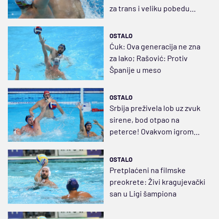
za trans i veliku pobedu
Srbije
OSTALO
Ćuk: Ova generacija ne zna
za lako; Rašović: Protiv
Španije u meso
OSTALO
Srbija preživela lob uz zvuk
sirene, bod otpao na
peterce! Ovakvom igrom
nećemo daleko...
OSTALO
Pretplaćeni na filmske
preokrete: Živi kragujevački
san u Ligi šampiona