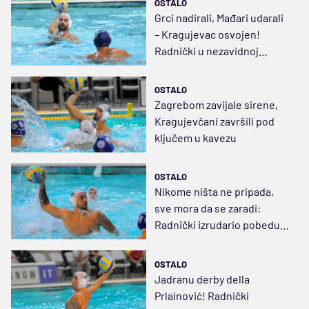
OSTALO
Grci nadirali, Mađari udarali
– Kragujevac osvojen!
Radnički u nezavidnoj
poziciji
OSTALO
Zagrebom zavijale sirene,
Kragujevčani završili pod
ključem u kavezu
OSTALO
Nikome ništa ne pripada,
sve mora da se zaradi:
Radnički izrudario pobedu u
Ligi šampiona
OSTALO
Jadranu derby della
Prlainović! Radnički