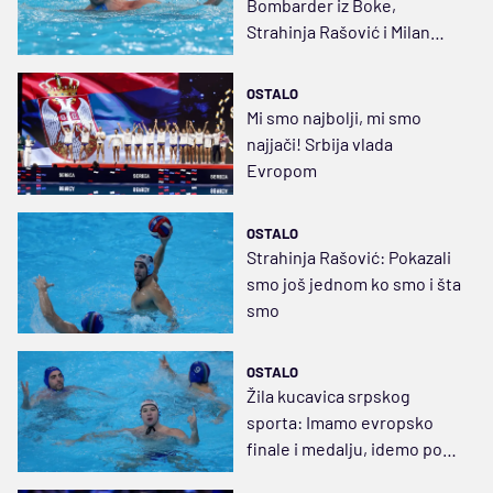
Bombarder iz Boke,
Strahinja Rašović i Milan
Glušac u idealnoj sedmorci
OSTALO
Mi smo najbolji, mi smo
najjači! Srbija vlada
Evropom
OSTALO
Strahinja Rašović: Pokazali
smo još jednom ko smo i šta
smo
OSTALO
Žila kucavica srpskog
sporta: Imamo evropsko
finale i medalju, idemo po
zlato!