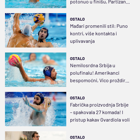
potonuo u finišu, Partizanu
došlo glave njegovo dete
OSTALO
Mađari promenili stil: Puno
kontri, više kontakta i
uplivavanja
OSTALO
Nemilosrdna Srbija u
polufinalu! Amerikanci
bespomoćni, Vico proždirao
sve oko sebe
OSTALO
Fabrička proizvodnja Srbije
– spakovala 27 komada! I
pristup kakav Gvardiola voli
OSTALO