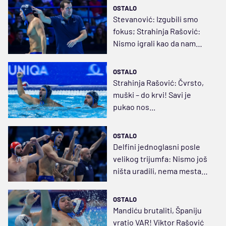
OSTALO
Stevanović: Izgubili smo
fokus; Strahinja Rašović:
Nismo igrali kao da nam
život zavisi
OSTALO
Strahinja Rašović: Čvrsto,
muški – do krvi! Savi je
pukao nos...
OSTALO
Delfini jednoglasni posle
velikog trijumfa: Nismo još
ništa uradili, nema mesta
euforiji
OSTALO
Mandiću brutaliti, Španiju
vratio VAR! Viktor Rašović