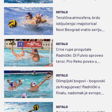
šampiona
OSTALO
Tenzična atmosfera, brdo
isključenja i majstorica!
Novi Beograd vratio seriju u
Kragujevac
OSTALO
Crne rupe progutale
Radnički: Di Fulvio sproveo
teror, Pro Reko poveo u
finalu Evrokupa
OSTALO
Olimpijski bogovi – bogovski
za Kragujevac! Radnički u
finalu, nadomak je evropske
krune
OSTALO