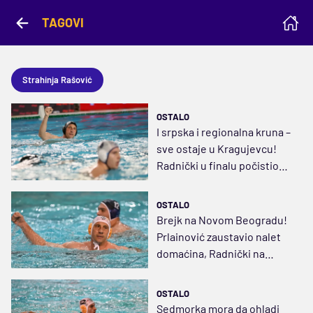
TAGOVI
Strahinja Rašović
OSTALO
I srpska i regionalna kruna –
sve ostaje u Kragujevcu!
Radnički u finalu počistio
Novi Beograd
OSTALO
Brejk na Novom Beogradu!
Prlainović zaustavio nalet
domaćina, Radnički na
korak do odbrane titule
OSTALO
Sedmorka mora da ohladi