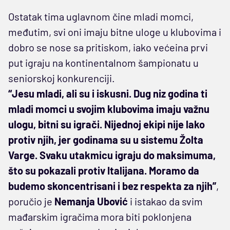
Ostatak tima uglavnom čine mladi momci,
međutim, svi oni imaju bitne uloge u klubovima i
dobro se nose sa pritiskom, iako većeina prvi
put igraju na kontinentalnom šampionatu u
seniorskoj konkurenciji.
“Jesu mladi, ali su i iskusni. Dug niz godina ti
mladi momci u svojim klubovima imaju važnu
ulogu, bitni su igrači. Nijednoj ekipi nije lako
protiv njih, jer godinama su u sistemu Žolta
Varge. Svaku utakmicu igraju do maksimuma,
što su pokazali protiv Italijana. Moramo da
budemo skoncentrisani i bez respekta za njih”
,
poručio je
Nemanja Ubović
i istakao da svim
mađarskim igračima mora biti poklonjena