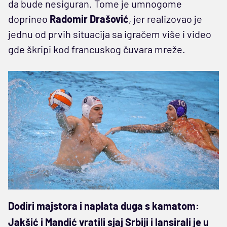
da bude nesiguran. Tome je umnogome
doprineo
Radomir Drašović
, jer realizovao je
jednu od prvih situacija sa igračem više i video
gde škripi kod francuskog čuvara mreže.
Dodiri majstora i naplata duga s kamatom:
Jakšić i Mandić vratili sjaj Srbiji i lansirali je u