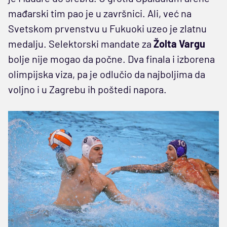
mađarski tim pao je u završnici. Ali, već na
Svetskom prvenstvu u Fukuoki uzeo je zlatnu
medalju. Selektorski mandate za
Žolta Vargu
bolje nije mogao da počne. Dva finala i izborena
olimpijska viza, pa je odlučio da najboljima da
voljno i u Zagrebu ih poštedi napora.