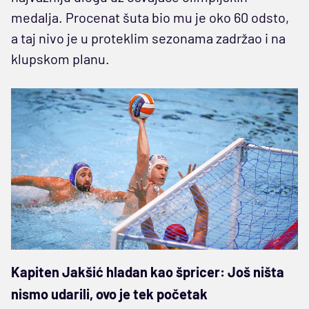
medalja. Procenat šuta bio mu je oko 60 odsto,
a taj nivo je u proteklim sezonama zadržao i na
klupskom planu.
Kapiten Jakšić hladan kao špricer: Još ništa
nismo udarili, ovo je tek početak