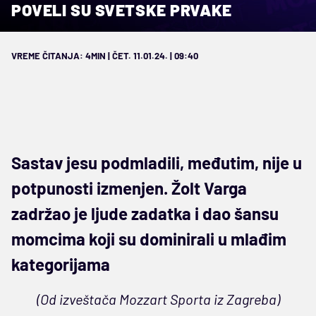
POVELI SU SVETSKE PRVAKE
VREME ČITANJA: 4MIN | ČET. 11.01.24. | 09:40
Sastav jesu podmladili, međutim, nije u
potpunosti izmenjen. Žolt Varga
zadržao je ljude zadatka i dao šansu
momcima koji su dominirali u mlađim
kategorijama
(Od izveštača Mozzart Sporta iz Zagreba)