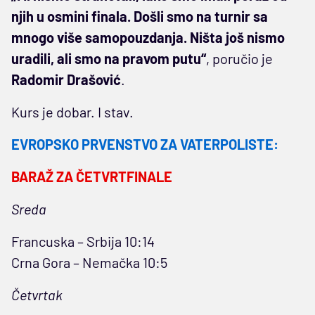
njih u osmini finala. Došli smo na turnir sa
mnogo više samopouzdanja. Ništa još nismo
uradili, ali smo na pravom putu“
, poručio je
Radomir Drašović
.
Kurs je dobar. I stav.
EVROPSKO PRVENSTVO ZA VATERPOLISTE:
BARAŽ ZA ČETVRTFINALE
Sreda
Francuska – Srbija 10:14
Crna Gora – Nemačka 10:5
Četvrtak