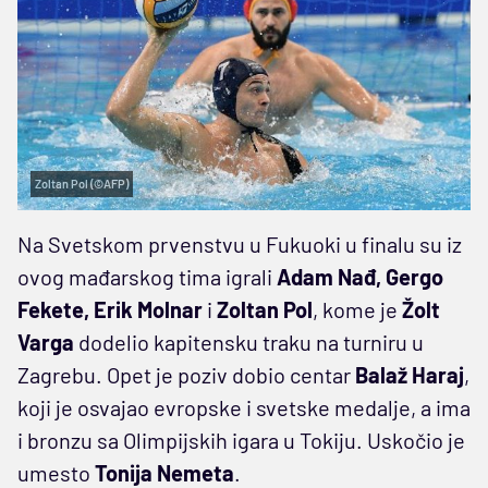
Zoltan Pol (©AFP)
Na Svetskom prvenstvu u Fukuoki u finalu su iz
ovog mađarskog tima igrali
Adam Nađ, Gergo
Fekete, Erik Molnar
i
Zoltan Pol
, kome je
Žolt
Varga
dodelio kapitensku traku na turniru u
Zagrebu. Opet je poziv dobio centar
Balaž Haraj
,
koji je osvajao evropske i svetske medalje, a ima
i bronzu sa Olimpijskih igara u Tokiju. Uskočio je
umesto
Tonija Nemeta
.