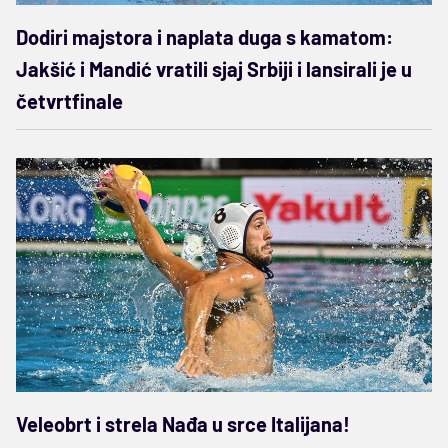
Dodiri majstora i naplata duga s kamatom:
Jakšić i Mandić vratili sjaj Srbiji i lansirali je u
četvrtfinale
Veleobrt i strela Nađa u srce Italijana!