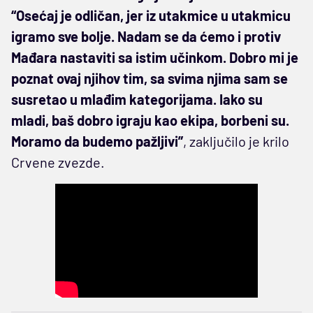
“Osećaj je odličan, jer iz utakmice u utakmicu
igramo sve bolje. Nadam se da ćemo i protiv
Mađara nastaviti sa istim učinkom. Dobro mi je
poznat ovaj njihov tim, sa svima njima sam se
susretao u mlađim kategorijama. Iako su
mladi, baš dobro igraju kao ekipa, borbeni su.
Moramo da budemo pažljivi”
, zaključilo je krilo
Crvene zvezde.