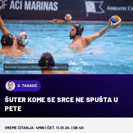
Radomir Drašović (©Slobodan Sandić/VSS)
S. TANASIĆ
ŠUTER KOME SE SRCE NE SPUŠTA U
PETE
VREME ČITANJA: 4MIN | ČET. 11.01.24. | 09:40