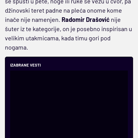
se spusti u pete, noge ili ruke se vežu u čvor, pa
džinovski teret padne na pleća onome kome
inače nije namenjen.
Radomir Drašović
nije
šuter iz te kategorije, on je posebno inspirisan u
velikim utakmicama, kada timu gori pod
nogama.
IZABRANE VESTI