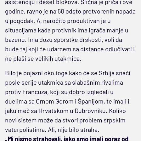
asistenciju i deset blokova. Slična je priča i ove
godine, ravno je na 50 odsto pretvorenih napada
u pogodak. A, naročito produktivan je u
situacijama kada protivnik ima igrača manje u
bazenu. Ima dozu sporstke drskosti, voli da
bude taj koji će udarcem sa distance odlučivati i
ne plaši se velikih utakmica.
Bilo je bojazni oko toga kako će se Srbija snaći
posle serije utakmica sa slabašnim rivalima
protiv Francuza, koji su dobro izgledali u
duelima sa Crnom Gorom i Španijom, te imali i
jaku meč sa Hrvatskom u Dubrovniku. Koliko
novi sistem može da stvori problem srpskim
vaterpolistima. Ali, nije bilo straha.
„Mi nismo strahovali, iako smo imali poraz od