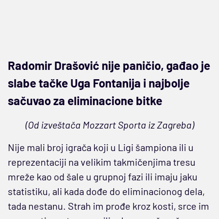
Radomir Drašović nije paničio, gađao je
slabe tačke Uga Fontanija i najbolje
sačuvao za eliminacione bitke
(Od izveštača Mozzart Sporta iz Zagreba)
Nije mali broj igrača koji u Ligi šampiona ili u
reprezentaciji na velikim takmičenjima tresu
mreže kao od šale u grupnoj fazi ili imaju jaku
statistiku, ali kada dođe do eliminacionog dela,
tada nestanu. Strah im prođe kroz kosti, srce im