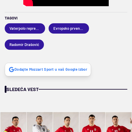
TAGOVI
Vaterpolo reprezentacija Srbije
Evropsko prvenstvo u vaterpolu
Radomir Drašović
Dodajte Mozzart Sport u vaš Google izbor
SLEDEĆA VEST