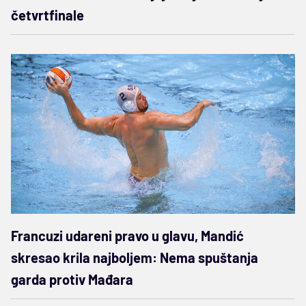
četvrtfinale
Francuzi udareni pravo u glavu, Mandić
skresao krila najboljem: Nema spuštanja
garda protiv Mađara