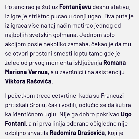
Potencirao je šut uz
Fontanijevu
desnu stativu,
iz igre je striktno pucao u donji ugao. Dva puta je
iz igrača više na taj način matirao jednog od
najboljih svetskih golmana. Jednom solo
akcijom posle nekoliko zamaha, čekao je da mu
se otvori prostor i smesti loptu tamo gde je
želeo od prvog momenta isključenja
Romana
Mariona Vernua
, a u završnici i na asistenciju
Viktora Rašovića
.
I početkom treće četvrtine, kada su Francuzi
pritiskali Srbiju, čak i vodili, odlučio se da šutira
ka identičnom uglu. Nije ga dobro pokrivao
Ugo
Fontani
, a ni prva linija odbrane očigledno nije
ozbiljno shvatila
Radomira Drašovića
, koji je