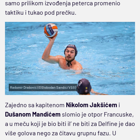
samo prilikom izvođenja peterca promenio
taktiku i tukao pod prečku.
Radomir Drašović (©Slobodan Sandić/VSS)
Zajedno sa kapitenom
Nikolom Jakšićem
i
Dušanom Mandićem
slomio je otpor Francuske,
a u meču koji je bio biti il’ ne biti za Delfine je dao
više golova nego za čitavu grupnu fazu. U