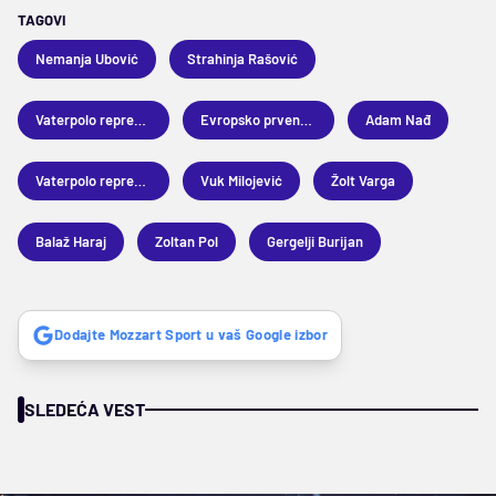
TAGOVI
Nemanja Ubović
Strahinja Rašović
Vaterpolo reprezentacija Srbije
Evropsko prvenstvo u vaterpolu
Adam Nađ
Vaterpolo reprezentacija Mađarske
Vuk Milojević
Žolt Varga
Balaž Haraj
Zoltan Pol
Gergelji Burijan
Dodajte Mozzart Sport u vaš Google izbor
SLEDEĆA VEST