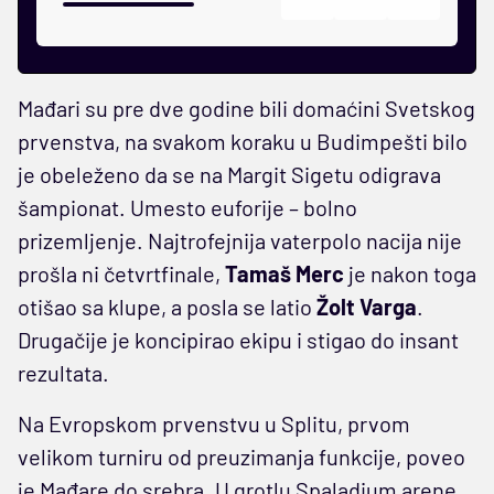
Mađari su pre dve godine bili domaćini Svetskog
prvenstva, na svakom koraku u Budimpešti bilo
je obeleženo da se na Margit Sigetu odigrava
šampionat. Umesto euforije – bolno
prizemljenje. Najtrofejnija vaterpolo nacija nije
prošla ni četvrtfinale,
Tamaš Merc
je nakon toga
otišao sa klupe, a posla se latio
Žolt Varga
.
Drugačije je koncipirao ekipu i stigao do insant
rezultata.
Na Evropskom prvenstvu u Splitu, prvom
velikom turniru od preuzimanja funkcije, poveo
je Mađare do srebra. U grotlu Spaladium arene