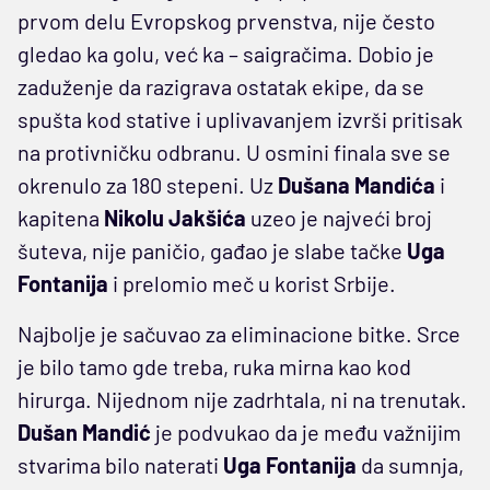
prvom delu Evropskog prvenstva, nije često
gledao ka golu, već ka – saigračima. Dobio je
zaduženje da razigrava ostatak ekipe, da se
spušta kod stative i uplivavanjem izvrši pritisak
na protivničku odbranu. U osmini finala sve se
okrenulo za 180 stepeni. Uz
Dušana Mandića
i
kapitena
Nikolu Jakšića
uzeo je najveći broj
šuteva, nije paničio, gađao je slabe tačke
Uga
Fontanija
i prelomio meč u korist Srbije.
Najbolje je sačuvao za eliminacione bitke. Srce
je bilo tamo gde treba, ruka mirna kao kod
hirurga. Nijednom nije zadrhtala, ni na trenutak.
Dušan Mandić
je podvukao da je među važnijim
stvarima bilo naterati
Uga Fontanija
da sumnja,