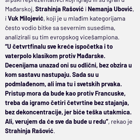
Mađarskoj,
Strahinja Rašović
i
Nemanja Ubović
,
i
Vuk Milojević
, koji je u mlađim kategorijama
često vodio bitke sa severnim susedima,
analizirali su tim evropskog vicešampiona.
“U četvrtfinalu sve kreće ispočetka i to
vaterpolo klasikom protiv Mađarske.
Decenijama unazad oni su odlični, bez obzira u
kom sastavu nastupaju. Sada su u
podmlađenom, ali ima tu i svetskih prvaka.
Pristup mora da bude kao protiv Francuske,
treba da igramo četiri četvrtine bez stajanja,
bez dekoncentracije, jer biće teška utakmica.
Ali, verujem da će sve da bude u redu”
, rekao je
Strahinja Rašović
.