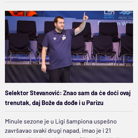
Selektor Stevanović: Znao sam da će doći ovaj
trenutak, daj Bože da dođe i u Parizu
Minule sezone je u Ligi šampiona uspešno
završavao svaki drugi napad, imao je i 21