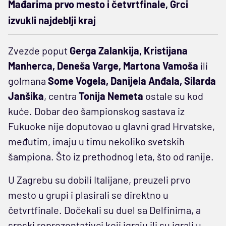
Mađarima prvo mesto i četvrtfinale, Grci
izvukli najdeblji kraj
Zvezde poput
Gerga Zalankija, Kristijana
Manherca, Deneša Varge, Martona Vamoša
ili
golmana
Some Vogela, Danijela Anđala, Silarda
Janšika
, centra
Tonija Nemeta
ostale su kod
kuće. Dobar deo šampionskog sastava iz
Fukuoke nije doputovao u glavni grad Hrvatske,
međutim, imaju u timu nekoliko svetskih
šampiona. Što iz prethodnog leta, što od ranije.
U Zagrebu su dobili Italijane, preuzeli prvo
mesto u grupi i plasirali se direktno u
četvrtfinale. Dočekali su duel sa Delfinima, a
srpski reprezentativci koji igraju ili su igrali u