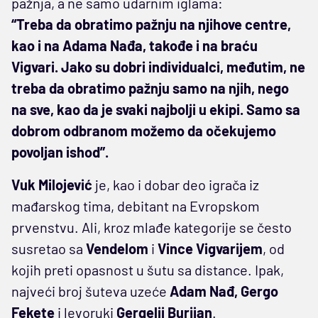
pažnja, a ne samo udarnim iglama:
“Treba da obratimo pažnju na njihove centre,
kao i na Adama Nađa, takođe i na braću
Vigvari. Jako su dobri individualci, međutim, ne
treba da obratimo pažnju samo na njih, nego
na sve, kao da je svaki najbolji u ekipi. Samo sa
dobrom odbranom možemo da očekujemo
povoljan ishod”.
Vuk Milojević
je, kao i dobar deo igrača iz
mađarskog tima, debitant na Evropskom
prvenstvu. Ali, kroz mlađe kategorije se često
susretao sa
Vendelom
i
Vince Vigvarijem
, od
kojih preti opasnost u šutu sa distance. Ipak,
najveći broj šuteva uzeće
Adam Nađ, Gergo
Fekete
i levoruki
Gergelji Burijan
.