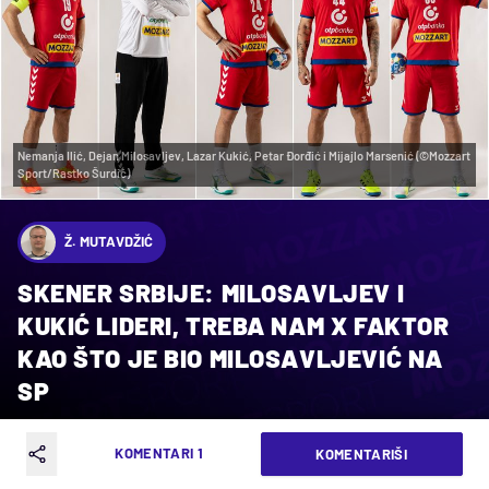
Nemanja Ilić, Dejan Milosavljev, Lazar Kukić, Petar Đorđić i Mijajlo Marsenić (©Mozzart
Sport/Rastko Šurdić)
Ž. MUTAVDŽIĆ
SKENER SRBIJE: MILOSAVLJEV I
KUKIĆ LIDERI, TREBA NAM X FAKTOR
KAO ŠTO JE BIO MILOSAVLJEVIĆ NA
SP
KOMENTARI 1
KOMENTARIŠI
VREME ČITANJA: 4MIN | ČET. 11.01.24. | 09:40