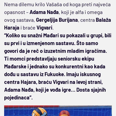
Nema dilemu krilo Vašaša od koga preti najveća
opasnost –
Adama Nađa
, koji je alfa i omega
ovog sastava,
Gergeljija Burijana
, centra
Balaža
Haraja
i braće
Vigvari
.
“Koliko su snažni Mađari su pokazali u grupi, bili
su prvi i u izmenjenom sastavu. Što samo
govori da je reč o izuzetnim mladim igračima.
Ti momci predstavljaju seniorsku ekipu
Mađarske i jednako su konkurentni kao kada
dođu u sastavu iz Fukuoke. Imaju iskusnog
centra Hajara, braću Vigvari na levoj strani,
Adama Nađa, koji je vođa igre… Dosta sjajnih
pojedinaca”.