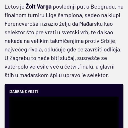
Letos je
Žolt Varga
poslednji put u Beogradu, na
finalnom turniru Lige šampiona, sedeo na klupi
Ferencvaroša i izrazio želju da Mađarsku kao
selektor što pre vrati u svetski vrh, te da kao
nekada na velikim takmičenjima protiv Srbije,
najvećeg rivala, odlučuje gde će završiti odličja.
U Zagrebu to neće biti slučaj, susrešće se
vaterpolo velesile već u četvrtfinalu, a glavni
štih u mađarskom špilu upravo je selektor.
IZABRANE VESTI