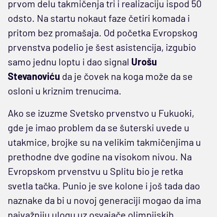
prvom delu takmičenja tri i realizaciju ispod 50
odsto. Na startu nokaut faze četiri komada i
pritom bez promašaja. Od početka Evropskog
prvenstva podelio je šest asistencija, izgubio
samo jednu loptu i dao signal
Urošu
Stevanoviću
da je čovek na koga može da se
osloni u kriznim trenucima.
Ako se izuzme Svetsko prvenstvo u Fukuoki,
gde je imao problem da se šuterski uvede u
utakmice, brojke su na velikim takmičenjima u
prethodne dve godine na visokom nivou. Na
Evropskom prvenstvu u Splitu bio je retka
svetla tačka. Punio je sve kolone i još tada dao
naznake da bi u novoj generaciji mogao da ima
najvažniju ulogu uz osvajače olimpijskih