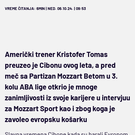
VREME ČITANJA: 6MIN | NED. 06.10.24. | 09:53
Američki trener Kristofer Tomas
preuzeo je Cibonu ovog leta, a pred
meč sa Partizan Mozzart Betom u 3.
kolu ABA lige otkrio je mnoge
zanimljivosti iz svoje karijere u intervjuu
za Mozzart Sport kao i zbog koga je
zavoleo evropsku košarku
Slavna vremena Cibone kada su harali Evropom