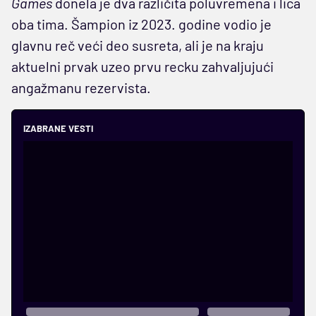
Games
donela je dva različita poluvremena i lica
oba tima. Šampion iz 2023. godine vodio je
glavnu reč veći deo susreta, ali je na kraju
aktuelni prvak uzeo prvu recku zahvaljujući
angažmanu rezervista.
IZABRANE VESTI