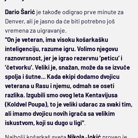
Dario Šarić
je takođe odigrao prve minute za
Denver, ali je jasno da će biti potrebno još
vremena za uigravanje.
“On je veteran, ima visoku košarkašku
inteligenciju, razume igru. Volimo njegovu
raznovrsnost, jer je igrao rezervnu ’peticu’ i
’četvorku’. Veliki je, snažan, može da se izvuče
spolja i šutne... Kada ekipi dodamo dvojicu
veterana u Rasu i njemu, odmah se oseti
razlika. Izgubili smo ovog leta Kentavijusa
(Koldvel Poupa), to je veliki udarac za svaki tim,
ali imamo dvojicu novih igrača sa velikim
iskustvom, koji su dugo u ligi“
.
Najbolji košarkaš sveta
Nikola Jokić
proveo je