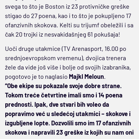
svega to što je Boston iz 23 protivničke greške
stigao do 27 poena, kao i to što je pokupljeno 17
ofanzivnih skokova. Kelti su trijumf obeležili i sa
čak 20 trojki iz nesvakidašnjeg 61 pokušaja!
Uoči druge utakmice (TV Arenasport, 16.00 po
srednjoevropskom vremenu), dvojica trenera
žele da vide još više i bolje od svojih izabranika,
pogotovo je to naglasio
Majkl Meloun
.
“Obe ekipe su pokazale svoje dobre strane.
Tokom treće četvrtine imali smo i 14 poena
prednosti. Ipak, dve stvari bih voleo da
popravimo već u sledećoj utakmici – skokove i
izgubljene lopte. Dozvolili smo im 17 ofanzivnih
skokova i napravili 23 greške iz kojih su nam oni