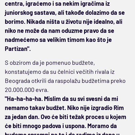
centra, igraćemo i sa nekim igračima iz
juniorskog sastava, ali takođe dolazimo da se
borimo. Nikada ništa u životu nije idealno, ali
niko ne može da nam oduzme pravo da se
nadmećemo sa velikim timom kao što je
Partizan".
S obzirom da je pomenuo budžete,
konstatujemo da su čelnici večitih rivala iz
Beograda otkrili da raspolažu budžetima preko
20.000.000 evra.
"Ha-ha-ha-ha. Mislim da su svi svesni da mi
nemamo takav budžet. Niko nije izgradio Rim
za jedan dan. Ovo će biti težak proces u kojem
će biti mnogo padova i uspona. Moramo da
budemo spremni na to i da radimo iz dana u