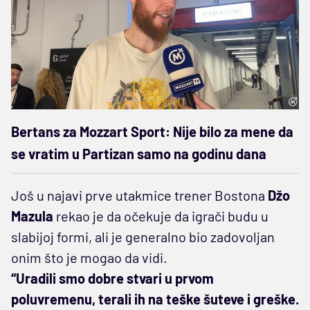
Bertans za Mozzart Sport: Nije bilo za mene da
se vratim u Partizan samo na godinu dana
Još u najavi prve utakmice trener Bostona
Džo
Mazula
rekao
je da očekuje da igrači budu u
slabijoj formi, ali je generalno bio zadovoljan
onim što je mogao da vidi.
“Uradili smo dobre stvari u prvom
poluvremenu, terali ih na teške šuteve i greške.