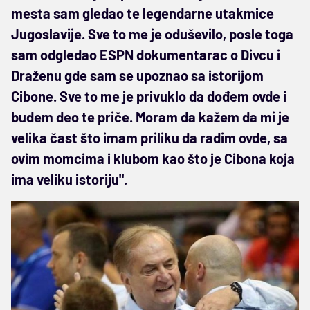
mesta sam gledao te legendarne utakmice
Jugoslavije. Sve to me je oduševilo, posle toga
sam odgledao ESPN dokumentarac o Divcu i
Draženu gde sam se upoznao sa istorijom
Cibone. Sve to me je privuklo da dođem ovde i
budem deo te priče. Moram da kažem da mi je
velika čast što imam priliku da radim ovde, sa
ovim momcima i klubom kao što je Cibona koja
ima veliku istoriju".