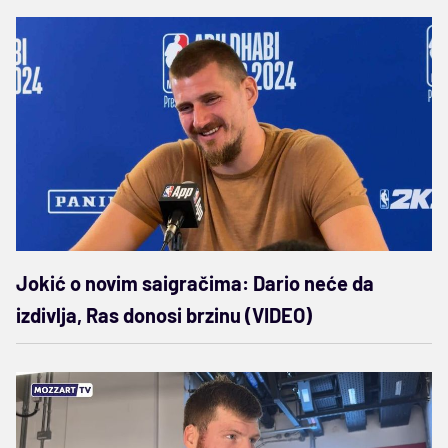
Jokić o novim saigračima: Dario neće da
izdivlja, Ras donosi brzinu (VIDEO)