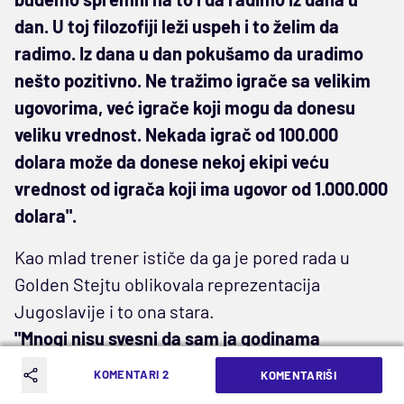
dan. U toj filozofiji leži uspeh i to želim da
radimo. Iz dana u dan pokušamo da uradimo
nešto pozitivno. Ne tražimo igrače sa velikim
ugovorima, već igrače koji mogu da donesu
veliku vrednost. Nekada igrač od 100.000
dolara može da donese nekoj ekipi veću
vrednost od igrača koji ima ugovor od 1.000.000
dolara".
Kao mlad trener ističe da ga je pored rada u
Golden Stejtu oblikovala reprezentacija
Jugoslavije i to ona stara.
"Mnogi nisu svesni da sam ja godinama
sakupljao kasete, CD-ove, klipove po internetu
KOMENTARI 2
KOMENTARIŠI
tih starih utakmica Jugoslavije kada su igrali