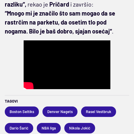
razliku“,
rekao je
Pričard
i završio:
“Mnogo mi je značilo što sam mogao da se
rastrčim na parketu, da osetim tlo pod
nogama. Bilo je baš dobro, sjajan osećaj“
.
TAGOVI
Boston Seltiks
Denver Nagets
Rasel Vestbruk
Dario Šarić
NBA liga
Nikola Jokić