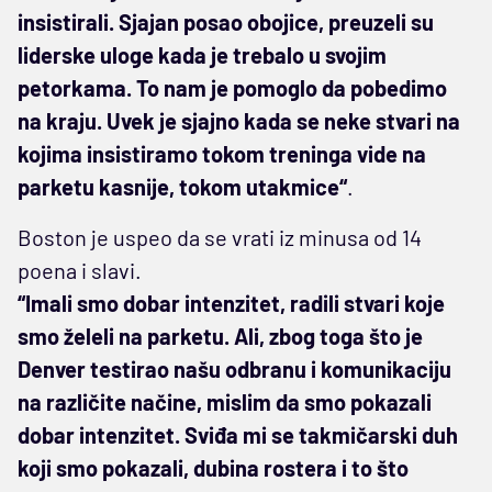
insistirali. Sjajan posao obojice, preuzeli su
liderske uloge kada je trebalo u svojim
petorkama. To nam je pomoglo da pobedimo
na kraju. Uvek je sjajno kada se neke stvari na
kojima insistiramo tokom treninga vide na
parketu kasnije, tokom utakmice“
.
Boston je uspeo da se vrati iz minusa od 14
poena i slavi.
“Imali smo dobar intenzitet, radili stvari koje
smo želeli na parketu. Ali, zbog toga što je
Denver testirao našu odbranu i komunikaciju
na različite načine, mislim da smo pokazali
dobar intenzitet. Sviđa mi se takmičarski duh
koji smo pokazali, dubina rostera i to što