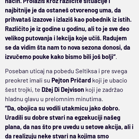
način. Prolaziš kroz različite situacije i
najbitnije je da ostaneš otvorenog uma, da
prihvataš izazove i izlaziš kao pobednik iz istih.
Različito je iz godine u godinu, ali to je sve deo
velikog putovanja i lekcija koje učiš. Radujem
se da vidim šta nam to nova sezona donosi, da
izvučemo pouke kako bismo bili još bolji“
.
Poseban uticaj na pobedu Seltiksa i pre svega
preokret imali su
Pejton Pričard
koji je ubacio
šest trojki, te
Džej Di Dejvison
koji je zadržao
hladnu glavu u prelomnim minutima.
“Da, obojica su vodili utakmicu jako dobro.
Uradili su dobre stvari na egzekuciji našeg
plana, da nas što pre uvedu u setove akcija, ali i
da realizuju neke stvari na kojima smo