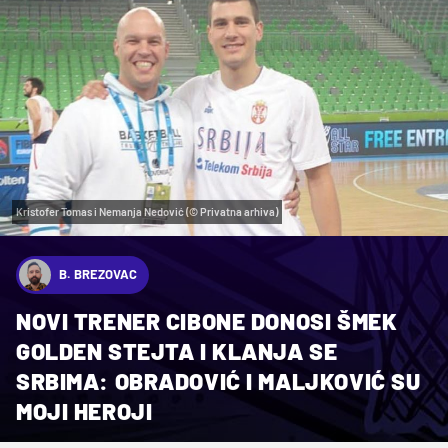
Kristofer Tomas i Nemanja Nedović (© Privatna arhiva)
B. BREZOVAC
NOVI TRENER CIBONE DONOSI ŠMEK
GOLDEN STEJTA I KLANJA SE
SRBIMA: OBRADOVIĆ I MALJKOVIĆ SU
MOJI HEROJI