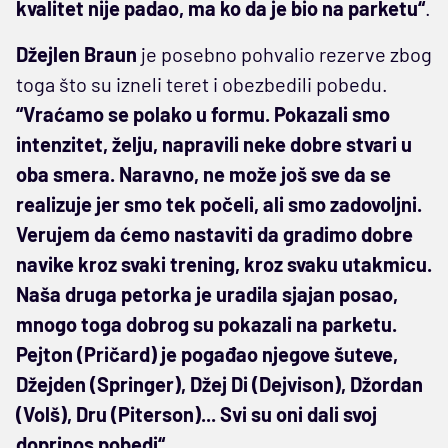
kvalitet nije padao, ma ko da je bio na parketu“
.
Džejlen Braun
je posebno pohvalio rezerve zbog
toga što su izneli teret i obezbedili pobedu.
“Vraćamo se polako u formu. Pokazali smo
intenzitet, želju, napravili neke dobre stvari u
oba smera. Naravno, ne može još sve da se
realizuje jer smo tek počeli, ali smo zadovoljni.
Verujem da ćemo nastaviti da gradimo dobre
navike kroz svaki trening, kroz svaku utakmicu.
Naša druga petorka je uradila sjajan posao,
mnogo toga dobrog su pokazali na parketu.
Pejton (Pričard) je pogađao njegove šuteve,
Džejden (Springer), Džej Di (Dejvison), Džordan
(Volš), Dru (Piterson)... Svi su oni dali svoj
doprinos pobedi“
.