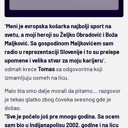
"
Meni je evropska košarka najbolji sport na
svetu, a moji heroji su Željko Obradović i Boža
Maljković. Sa gospodinom Maljkovićem sam
radio u reprezentaciji Slovenije i to su prelepe
upomene i velika stvar za moju karijeru
",
odmah kreće
Tomas
sa odgovorima koji
izmamljuju osmeh na licu.
Malo šta smo dalje morali da pitamo... razgovor
je tekao glatko zbog čoveka svesnog gde je
došao.
"Sve je počelo još pre mnogo godina. Sa ocem
sam bio u Indijanapolisu 2002. godine i na licu