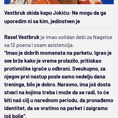
Vestbruk skida kapu Jokiću: Ne mogu da ga
uporedim ni sa kim, jedinstven je
Rasel Vestbruk
je imao solidan debi za Nagetse
sa 12 poena i osam asistencija.
“Imao je dobrih momenata na parketu. Igrao je
sve brže kako je vreme prolazilo, pritiskao
protivničke igrače u odbrani. Sveukupno, za
njegov prvi nastup posle samo nedelju dana
treninga, bilo je dobro. Naravno, ima još dosta
stvari na kojima treba i može da se radi, to će
biti naš cilj u narednom periodu, da pronađemo
identitet, da se vratimo na parket i zaigramo
još bolje“
.