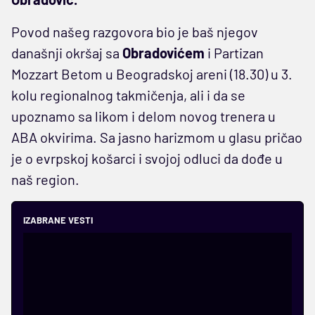
Povod našeg razgovora bio je baš njegov
današnji okršaj sa
Obradovićem
i Partizan
Mozzart Betom u Beogradskoj areni (18.30) u 3.
kolu regionalnog takmičenja, ali i da se
upoznamo sa likom i delom novog trenera u
ABA okvirima. Sa jasno harizmom u glasu pričao
je o evrpskoj košarci i svojoj odluci da dođe u
naš region.
IZABRANE VESTI