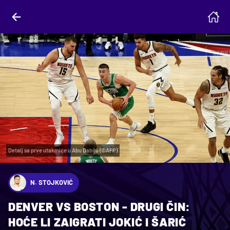
Detalj sa prve utakmice u Abu Dabiju (©AFP)
N. STOJKOVIĆ
DENVER VS BOSTON - DRUGI ČIN:
HOĆE LI ZAIGRATI JOKIĆ I ŠARIĆ