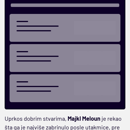
Uprkos dobrim stvarima,
Majkl Meloun
je rekao
šta ga je najviše zabrinulo posle utakmice, pre