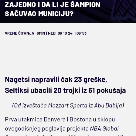
ZAJEDNO I DA LI JE ŠAMPION
SAČUVAO MUNICIJU?
VREME ČITANJA: 6MIN | NED. 06.10.24. | 09:53
Nagetsi napravili čak 23 greške,
Seltiksi ubacili 20 trojki iz 61 pokušaja
(Od izveštača Mozzart Sporta iz Abu Dabija)
Prva utakmica Denvera i Bostona u sklopu
ovogodišnjeg poglavlja projekta
NBA Global