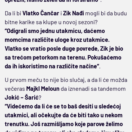
Da li bi
Vlatko Čančar
i
Zik Nađi
mogli bi da budu
bitne karike sa klupe u novoj sezoni?
“Odigrali smo jednu utakmicu, daćemo
momcima različite uloge kroz utakmice.
Vlatko se vratio posle duge povrede, Zik je bio
sa trećom petorkom na terenu. Pokušaćemo
da ih iskoristimo na različite načine“
.
U prvom meču to nije bio slučaj, a da li će možda
večeras
Majkl Meloun
da iznenadi sa tandemom
Jokić – Šarić
?
“Videćemo da li će se to baš desiti u sledećoj
utakmici, ali očekujte da će biti tako u nekom
trenutku. Još razmišljamo koje parove želimo