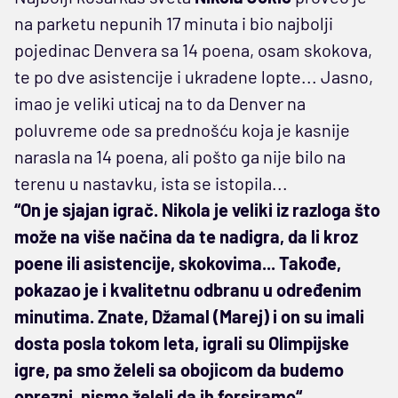
na parketu nepunih 17 minuta i bio najbolji
pojedinac Denvera sa 14 poena, osam skokova,
te po dve asistencije i ukradene lopte... Jasno,
imao je veliki uticaj na to da Denver na
poluvreme ode sa prednošću koja je kasnije
narasla na 14 poena, ali pošto ga nije bilo na
terenu u nastavku, ista se istopila...
“On je sjajan igrač. Nikola je veliki iz razloga što
može na više načina da te nadigra, da li kroz
poene ili asistencije, skokovima... Takođe,
pokazao je i kvalitetnu odbranu u određenim
minutima. Znate, Džamal (Marej) i on su imali
dosta posla tokom leta, igrali su Olimpijske
igre, pa smo želeli sa obojicom da budemo
oprezni, nismo želeli da ih forsiramo“
.