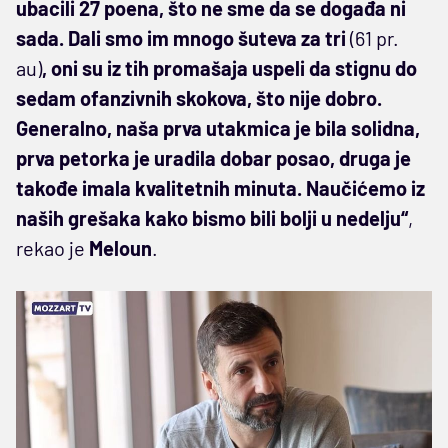
ubacili 27 poena, što ne sme da se događa ni
sada. Dali smo im mnogo šuteva za tri
(61 pr.
au)
, oni su iz tih promašaja uspeli da stignu do
sedam ofanzivnih skokova, što nije dobro.
Generalno, naša prva utakmica je bila solidna,
prva petorka je uradila dobar posao, druga je
takođe imala kvalitetnih minuta. Naučićemo iz
naših grešaka kako bismo bili bolji u nedelju“
,
rekao je
Meloun
.