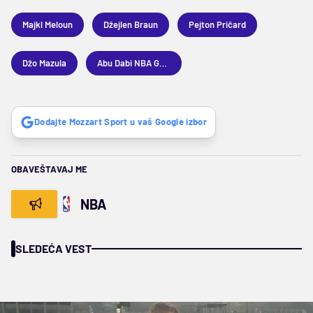
Majkl Meloun
Džejlen Braun
Pejton Pričard
Džo Mazula
Abu Dabi NBA Games
Dodajte Mozzart Sport u vaš Google izbor
OBAVEŠTAVAJ ME
NBA
SLEDEĆA VEST