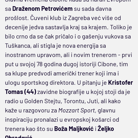
sa
Draženom Petrovićem
su sada davna
prošlost. Čuveni klub iz Zagreba već više od
decenije jedva sastavlja kraj sa krajem. Toliko je
bilo crno da se čak pričalo i o gašenju vukova sa
Tuškanca, ali stigla je nova energija sa
inostranom upravom, ali i novim trenerom - prvi
put u svojoj 78 godina dugoj istoriji Cibone, tim
sa klupe predvodi američki trener koji ima i
ulogu sportskog direktora. U pitanju je
Kristofer
Tomas
(44)
zavidne biografije u kojoj stoji da je
radio u Golden Stejtu, Torontu, Juti, ali kako
kaže u razgovoru za
Mozzart Sport,
glavnu
inspiraciju pronalazi u evropskoj košarci od
trenera kao što su
Boža Maljković
i
Željko
Obradović.