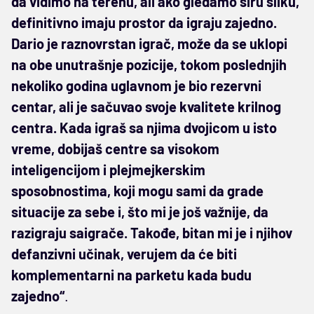
da vidimo na terenu, ali ako gledamo širu sliku,
definitivno imaju prostor da igraju zajedno.
Dario je raznovrstan igrač, može da se uklopi
na obe unutrašnje pozicije, tokom poslednjih
nekoliko godina uglavnom je bio rezervni
centar, ali je sačuvao svoje kvalitete krilnog
centra. Kada igraš sa njima dvojicom u isto
vreme, dobijaš centre sa visokom
inteligencijom i plejmejkerskim
sposobnostima, koji mogu sami da grade
situacije za sebe i, što mi je još važnije, da
razigraju saigrače. Takođe, bitan mi je i njihov
defanzivni učinak, verujem da će biti
komplementarni na parketu kada budu
zajedno“
.