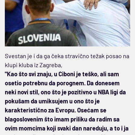
Svestan je i da ga čeka stravično težak posao na
klupi kluba iz Zagreba,
"Kao što svi znaju, u Ciboni je teško, ali sam
osetio potrebnu da porognem. Da donesem
neki novi stil, ono što je pozitivno u NBA ligi da
pokušam da umiksujem u ono što je
karakteristično za Evropu. Osećam se
blagoslovenim što imam priliku da radim sa
ovim momcima koji svaki dan nareduju, a to i ja