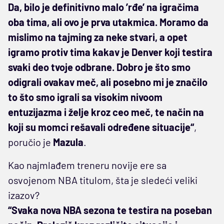
Da, bilo je definitivno malo ’rđe’ na igračima
oba tima, ali ovo je prva utakmica. Moramo da
mislimo na tajming za neke stvari, a opet
igramo protiv tima kakav je Denver koji testira
svaki deo tvoje odbrane. Dobro je što smo
odigrali ovakav meč, ali posebno mi je značilo
to što smo igrali sa visokim nivoom
entuzijazma i želje kroz ceo meč, te način na
koji su momci rešavali određene situacije“
,
poručio je
Mazula
.
Kao najmlađem treneru novije ere sa
osvojenom NBA titulom, šta je sledeći veliki
izazov?
“Svaka nova NBA sezona te testira na poseban