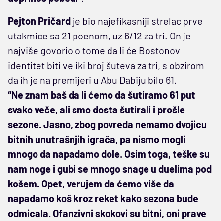
Pejton Pričard
je bio najefikasniji strelac prve
utakmice sa 21 poenom, uz 6/12 za tri. On je
najviše govorio o tome da li će Bostonov
identitet biti veliki broj šuteva za tri, s obzirom
da ih je na premijeri u Abu Dabiju bilo 61.
“Ne znam baš da li ćemo da šutiramo 61 put
svako veče, ali smo dosta šutirali i prošle
sezone. Jasno, zbog povreda nemamo dvojicu
bitnih unutrašnjih igrača, pa nismo mogli
mnogo da napadamo dole. Osim toga, teške su
nam noge i gubi se mnogo snage u duelima pod
košem. Opet, verujem da ćemo više da
napadamo koš kroz reket kako sezona bude
odmicala. Ofanzivni skokovi su bitni, oni prave