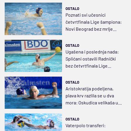
OSTALO
Poznati svi učesnici
četvrtfinala Lige šampiona:
Novi Beograd bez mrlje
prošao dalje
OSTALO
Ugašena i poslednja nada:
Splićani ostavili Radnički
bez četvrtfinala Lige
šampiona
OSTALO
Aristokratija podeljena,
plava krv razlila se u dva
mora: Oskudica velikaša u
Ligi šampiona
OSTALO
Vaterpolo transferi: