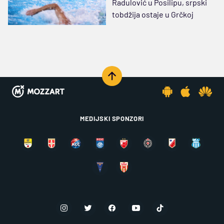
Radulović u Posilipu, srpski
tobdžija ostaje u Grčkoj
MEDIJSKI SPONZORI