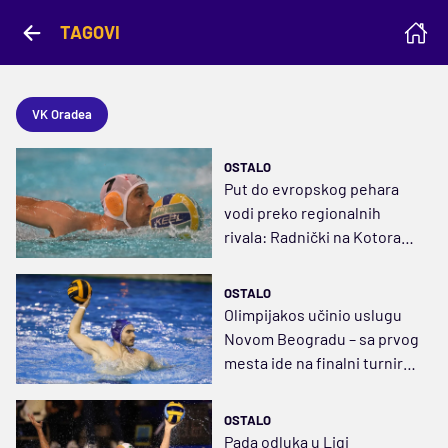
TAGOVI
VK Oradea
OSTALO
Put do evropskog pehara
vodi preko regionalnih
rivala: Radnički na Kotorane
ili Dubrovčane
OSTALO
Olimpijakos učinio uslugu
Novom Beogradu – sa prvog
mesta ide na finalni turnir
Lige šampiona
OSTALO
Pada odluka u Ligi