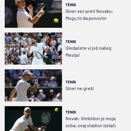
TENIS
Siner već preti Novaku:
Mogu to da ponovim
TENIS
Gledaćete vi još našeg
Mesija!
TENIS
Siner ne greši
TENIS
Novak: Vimbldon je moja
soba, ovaj stadion izvlači