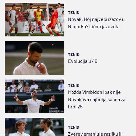
TENIS
Novak: Moj najveći izazov u
Njujorku? Lično ja, uvek!
TENIS
Evolucija u 40.
TENIS
Možda Vimbldon ipak nije
Novakova najbolja šansa za
broj 25
TENIS
Zverev smanjuje razliku ili