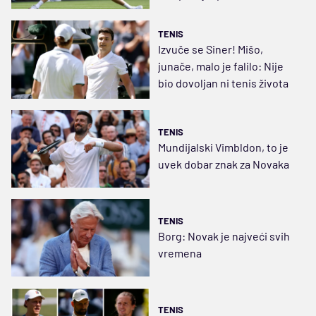
preživeo
TENIS
Izvuče se Siner! Mišo,
junače, malo je falilo: Nije
bio dovoljan ni tenis života
TENIS
Mundijalski Vimbldon, to je
uvek dobar znak za Novaka
TENIS
Borg: Novak je najveći svih
vremena
TENIS