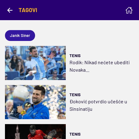
TAGOVI
Janik Siner
TENIS
Rodik: Nikad nećete ubediti
Novaka...
TENIS
Đoković potvrdio učešće u
Sinsinatiju
TENIS