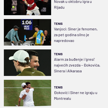
Novak u oktobru igra u
Rijadu
TENIS
Vanjoci: Siner je fenomen,
za pet godina silno je
napredovao
TENIS
Alarm za buđenje i 'gresi'
najvećih zvezda – Đokovića,
Sinera i Alkarasa
TENIS
Đoković i Siner ne igraju u
Montrealu