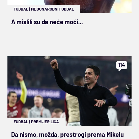
FUDBAL
|
MEĐUNARODNI FUDBAL
A mislili su da neće moći...
114
FUDBAL
|
PREMIJER LIGA
Da nismo, možda, prestrogi prema Mikelu