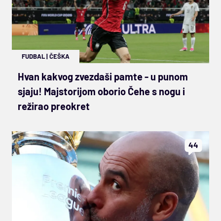
FUDBAL
|
ČEŠKA
Hvan kakvog zvezdaši pamte - u punom
sjaju! Majstorijom oborio Čehe s nogu i
režirao preokret
44