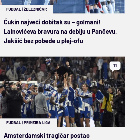
FUDBAL
|
ŽELEZNIČAR
Čukin najveći dobitak su – golmani!
Lainovićeva bravura na debiju u Pančevu,
Jakšić bez pobede u plej-ofu
11
FUDBAL
|
PRIMEIRA LIGA
Amsterdamski tragičar postao