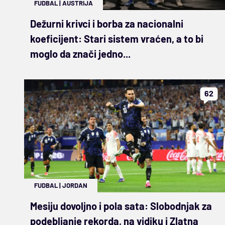
FUDBAL
|
AUSTRIJA
Dežurni krivci i borba za nacionalni
koeficijent: Stari sistem vraćen, a to bi
moglo da znači jedno...
62
FUDBAL
|
JORDAN
Mesiju dovoljno i pola sata: Slobodnjak za
podebljanje rekorda, na vidiku i Zlatna