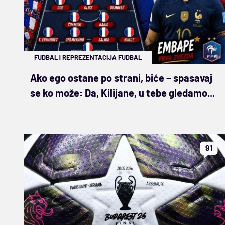
FUDBAL
|
REPREZENTACIJA FUDBAL
Ako ego ostane po strani, biće – spasavaj
se ko može: Da, Kilijane, u tebe gledamo...
91