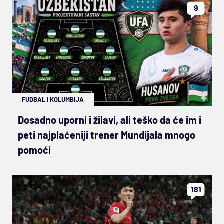
9
FUDBAL
|
KOLUMBIJA
Dosadno uporni i žilavi, ali teško da će im i
peti najplaćeniji trener Mundijala mnogo
pomoći
181