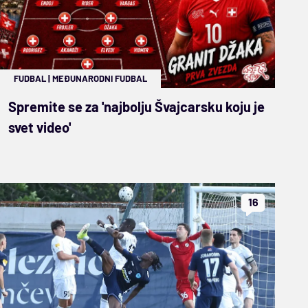
FUDBAL
|
MEĐUNARODNI FUDBAL
Spremite se za 'najbolju Švajcarsku koju je
svet video'
16