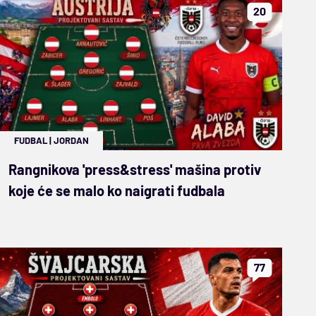
20
FUDBAL
|
JORDAN
Rangnikova 'press&stress' mašina protiv
koje će se malo ko naigrati fudbala
77