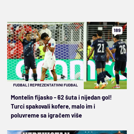
189
FUDBAL
|
REPREZENTATIVNI FUDBAL
Montelin fijasko - 62 šuta i nijedan gol!
Turci spakovali kofere, malo im i
poluvreme sa igračem više