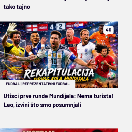
tako tajno
46
FUDBAL
|
REPREZENTATIVNI FUDBAL
Utisci prve runde Mundijala: Nema turista!
Leo, izvini što smo posumnjali