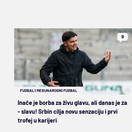
9
FUDBAL
|
MEĐUNARODNI FUDBAL
Inače je borba za živu glavu, ali danas je za
- slavu! Srbin cilja novu senzaciju i prvi
trofej u karijeri