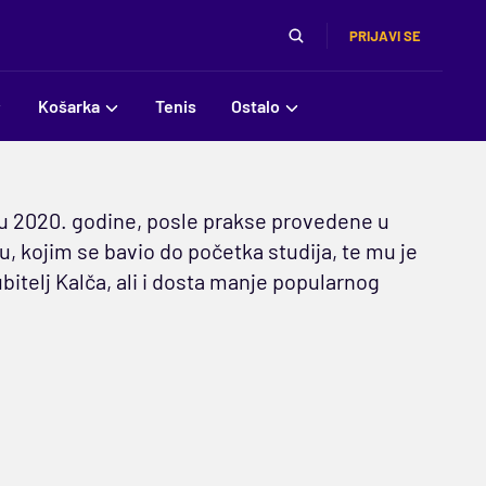
PRIJAVI SE
Košarka
Tenis
Ostalo
ru 2020. godine, posle prakse provedene u
lu, kojim se bavio do početka studija, te mu je
ubitelj Kalča, ali i dosta manje popularnog