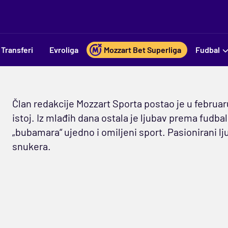
Transferi
Evroliga
Mozzart Bet Superliga
Fudbal
Član redakcije Mozzart Sporta postao je u februa
istoj. Iz mlađih dana ostala je ljubav prema fudba
„bubamara“ ujedno i omiljeni sport. Pasionirani lj
snukera.