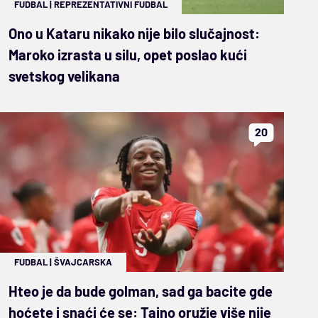
FUDBAL
|
REPREZENTATIVNI FUDBAL
Ono u Kataru nikako nije bilo slučajnost:
Maroko izrasta u silu, opet poslao kući
svetskog velikana
20
FUDBAL
|
ŠVAJCARSKA
Hteo je da bude golman, sad ga bacite gde
hoćete i snaći će se: Tajno oružje više nije