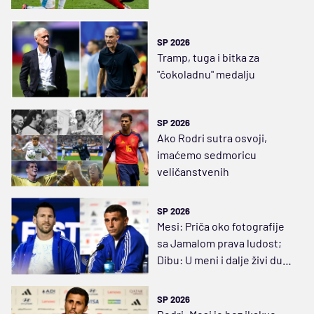
SP 2026
Tramp, tuga i bitka za
"čokoladnu" medalju
SP 2026
Ako Rodri sutra osvoji,
imaćemo sedmoricu
veličanstvenih
SP 2026
Mesi: Priča oko fotografije
sa Jamalom prava ludost;
Dibu: U meni i dalje živi duh
dečaka sa ulice
SP 2026