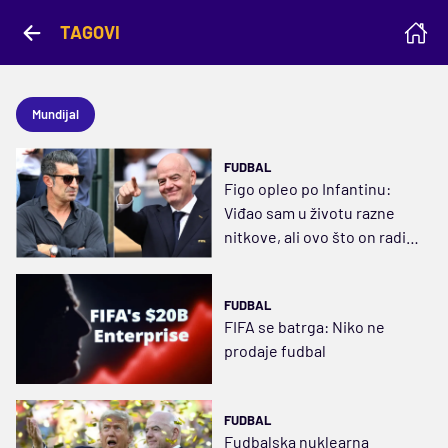
TAGOVI
Mundijal
FUDBAL
Figo opleo po Infantinu:
Viđao sam u životu razne
nitkove, ali ovo što on radi...
Mora da ode odmah
FUDBAL
FIFA se batrga: Niko ne
prodaje fudbal
FUDBAL
Fudbalska nuklearna