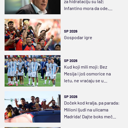
za hidrataciju su laž;
Infantino mora da ode,
njegovo vreme je prošlo
SP 2026
Gospodar igre
SP 2026
Kud koji mili moji: Bez
Mesija i još osmorice na
letu, ne vraćaju se u
Argentinu
SP 2026
Doček kod kralja, pa parada:
Milioni ljudi na ulicama
Madrida! Dajte boks meč
između Gavija i Paredesa