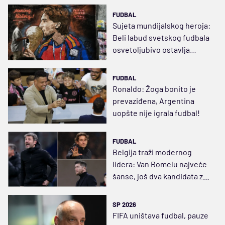
FUDBAL
Sujeta mundijalskog heroja:
Beli labud svetskog fudbala
osvetoljubivo ostavlja
Barsu bez špica
FUDBAL
Ronaldo: Žoga bonito je
prevaziđena, Argentina
uopšte nije igrala fudbal!
FUDBAL
Belgija traži modernog
lidera: Van Bomelu najveće
šanse, još dva kandidata za
novog selektora
SP 2026
FIFA uništava fudbal, pauze