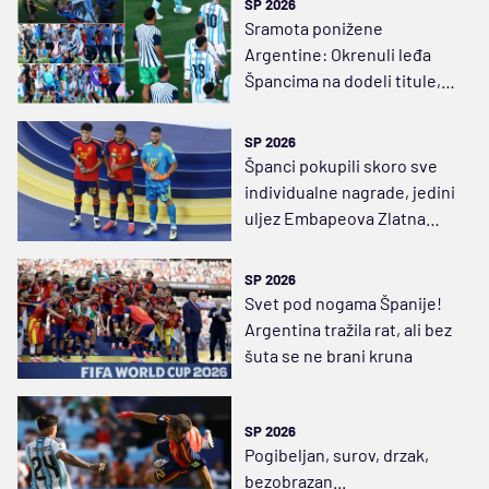
SP 2026
Sramota ponižene
Argentine: Okrenuli leđa
Špancima na dodeli titule,
Paredes pridavio Garsiju i
Gavija
SP 2026
Španci pokupili skoro sve
individualne nagrade, jedini
uljez Embapeova Zlatna
kopačka
SP 2026
Svet pod nogama Španije!
Argentina tražila rat, ali bez
šuta se ne brani kruna
SP 2026
Pogibeljan, surov, drzak,
bezobrazan...