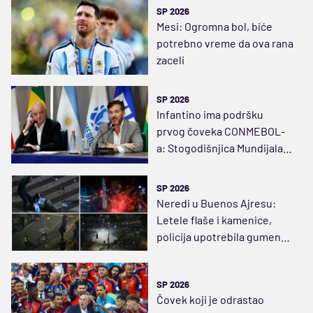
(VIDEO)
SP 2026
Mesi: Ogromna bol, biće
potrebno vreme da ova rana
zaceli
SP 2026
Infantino ima podršku
prvog čoveka CONMEBOL-
a: Stogodišnjica Mundijala
sa 64 ekipe
SP 2026
Neredi u Buenos Ajresu:
Letele flaše i kamenice,
policija upotrebila gumene
metke, vodene topove
SP 2026
Čovek koji je odrastao