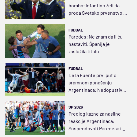
bomba: Infantino želi da
proda Svetsko prvenstvo za
15 milijardi!
FUDBAL
Paredes: Ne znam da li ću
nastaviti, Španija je
zaslužila titulu
FUDBAL
De la Fuente prvi put o
sramnom ponašanju
Argentinaca: Nedopustivo i
neprihvatljivo
SP 2026
Predlog kazne za nasilne
reakcije Argentinaca:
Suspendovati Paredesa i
Molinu na godinu dana