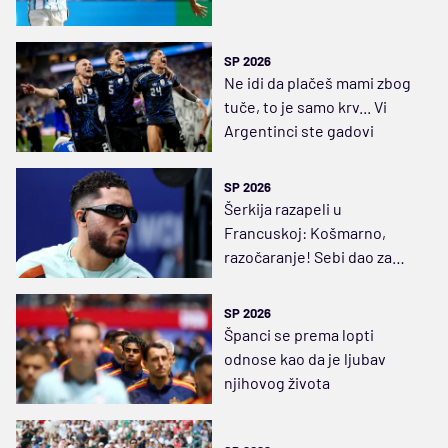
SP 2026
Ne idi da plačeš mami zbog
tuče, to je samo krv... Vi
Argentinci ste gadovi
SP 2026
Šerkija razapeli u
Francuskoj: Košmarno,
razočaranje! Sebi dao za
pravo da se svađa sa
Dešanom
SP 2026
Španci se prema lopti
odnose kao da je ljubav
njihovog života