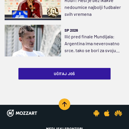
Rodri: Mesi je bez ikakve
nedoumice najbolji fudbaler
svih vremena
SP 2026
Ilić pred finale Mundijala:
Argentina ima neverovatno
srce, tako se bori za svoju
zemlju
UČITAJ JOŠ
MEDIJSKI SPONZORI