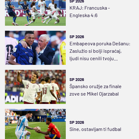
SP 2026
KRAJ: Francuska -
Engleska 4:6
SP 2026
Embapeova poruka Dešanu:
Zaslužio si bolji ispraćaj,
ljudi nisu cenili tvoju
veličinu
SP 2026
Špansko oružje za finale
zove se Mikel Ojarzabal
SP 2026
Sine, ostavljam ti fudbal