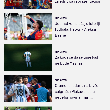
zajedno sa reprezentacijom
SP 2026
Jedinstven slučaj u istoriji
fudbala: Het-trik Aleksa
Baene
SP 2026
Za koga će da se gine kad
ne bude Mesija?
SP 2026
Otamendi udario na bivše
saigrače: Plakao si celu
nedelju novinarima i
sudijama, i ti i Laport