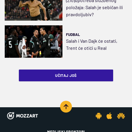
(Zlo)upotreba službenog
položaja: Salah je sebičan ili
pravdoljubiv?
FUDBAL
Salah i Van Dajk će ostati,
Trent će otići u Real
UČITAJ JOŠ
MEDIJSKI SPONZORI