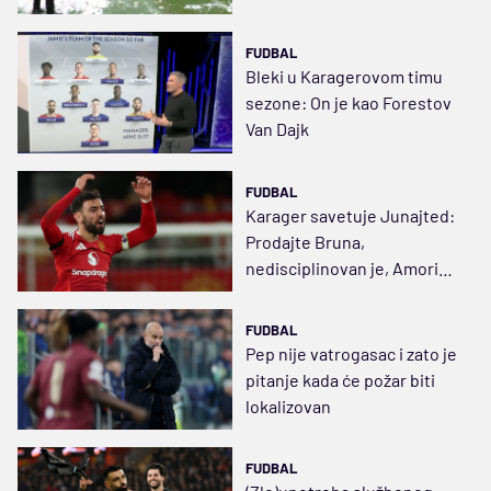
(VIDEO)
FUDBAL
Bleki u Karagerovom timu
sezone: On je kao Forestov
Van Dajk
FUDBAL
Karager savetuje Junajted:
Prodajte Bruna,
nedisciplinovan je, Amorim
će čupati kosu
FUDBAL
Pep nije vatrogasac i zato je
pitanje kada će požar biti
lokalizovan
FUDBAL