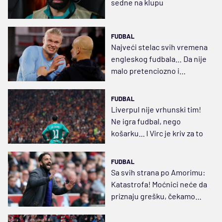
sedne na klupu
FUDBAL
Najveći stelac svih vremena
engleskog fudbala… Da nije
malo pretenciozno i
naduveno?
FUDBAL
Liverpul nije vrhunski tim!
Ne igra fudbal, nego
košarku... I Virc je kriv za to
FUDBAL
Sa svih strana po Amorimu:
Katastrofa! Moćnici neće da
priznaju grešku, čekamo
neizbežno