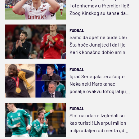
Totenhemov u Premijer ligi!
Zbog Kinskog su šanse da
opstane 81,3 odsto
FUDBAL
Samo da opet ne bude Ole:
Šta hoće Junajted i da li je
Kerik konačno dobio amin
javnosti
FUDBAL
Igrač Senegala tera šegu:
Neka neki Marokanac
pošalje ovakvu fotografiju,
ali brzo
FUDBAL
Slot na udaru: Izgledali su
kao turisti! Liverpul milion
milja udaljen od mesta gde
treba da bude