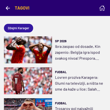
TAGOVI
Džejmi Karager
SP 2026
Ibra zaspao od dosade, Kin
zapenio: Belgija igra ispod
svakog nivoa! Prespora,
predvidljiva…
FUDBAL
Lovren proziva Karagera:
Glumi na televiziji, a ništa ne
sme da kaže u lice; Salah
oteran zbog Slota
FUDBAL
Trosarov gol najvažniji