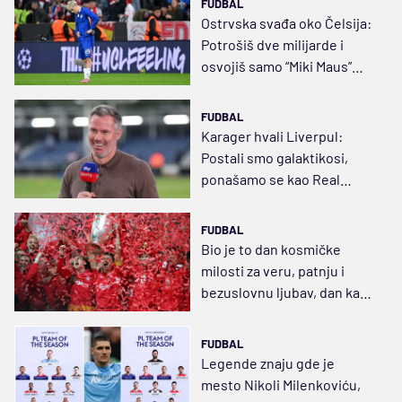
FUDBAL
Ostrvska svađa oko Čelsija:
Potrošiš dve milijarde i
osvojiš samo “Miki Maus”
trofej
FUDBAL
Karager hvali Liverpul:
Postali smo galaktikosi,
ponašamo se kao Real
Florentina Pereza
FUDBAL
Bio je to dan kosmičke
milosti za veru, patnju i
bezuslovnu ljubav, dan kad
je fudbal ušao u krv
FUDBAL
Legende znaju gde je
mesto Nikoli Milenkoviću,