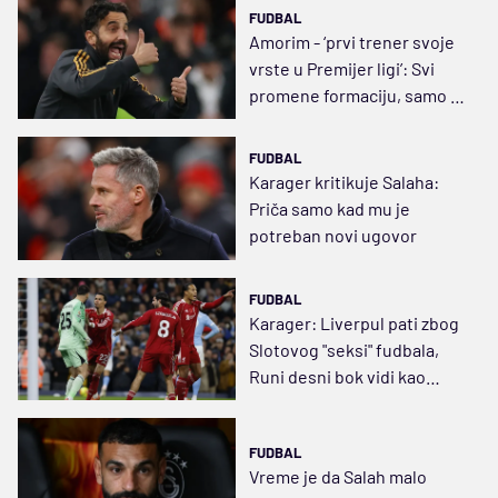
FUDBAL
Amorim - ‘prvi trener svoje
vrste u Premijer ligi’: Svi
promene formaciju, samo je
Rubenu ona čedo
FUDBAL
Karager kritikuje Salaha:
Priča samo kad mu je
potreban novi ugovor
FUDBAL
Karager: Liverpul pati zbog
Slotovog "seksi" fudbala,
Runi desni bok vidi kao
slabost
FUDBAL
Vreme je da Salah malo