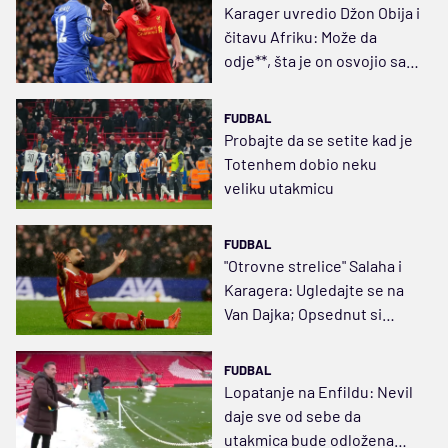
Karager uvredio Džon Obija i
čitavu Afriku: Može da
odje**, šta je on osvojio sa
Engleskom?
FUDBAL
Probajte da se setite kad je
Totenhem dobio neku
veliku utakmicu
FUDBAL
"Otrovne strelice" Salaha i
Karagera: Ugledajte se na
Van Dajka; Opsednut si
mnome
FUDBAL
Lopatanje na Enfildu: Nevil
daje sve od sebe da
utakmica bude odložena