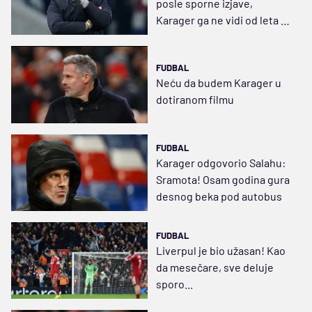
posle sporne izjave,
Karager ga ne vidi od leta na
kormilu Čelsija
FUDBAL
Neću da budem Karager u
dotiranom filmu
FUDBAL
Karager odgovorio Salahu:
Sramota! Osam godina gura
desnog beka pod autobus
FUDBAL
Liverpul je bio užasan! Kao
da mesečare, sve deluje
sporo...