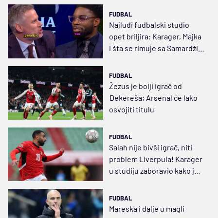
FUDBAL
Najluđi fudbalski studio
opet briljira: Karager, Majka
i šta se rimuje sa Samardžić
(VIDEO)
FUDBAL
Žezus je bolji igrač od
Đekereša; Arsenal će lako
osvojiti titulu
FUDBAL
Salah nije bivši igrač, niti
problem Liverpula! Karager
u studiju zaboravio kako je
na terenu
FUDBAL
Mareska i dalje u magli