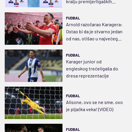
kralju premijerligaških
duela
FUDBAL
Arnold razočarao Karagera:
Ostao bi da je stvarno jedan
od nas, otišao u najvećeg
rivala
FUDBAL
Karager junior od
engleskog trećeligaša do
dresa reprezentacije
FUDBAL
Alisone, ovo se ne sme, ovo
je pljačka veka! (VIDEO)
FUDBAL