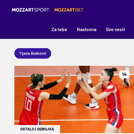
Za tebe
Naslovna
Sve vesti
Tijana Bošković
14
OSTALO
|
ODBOJKA