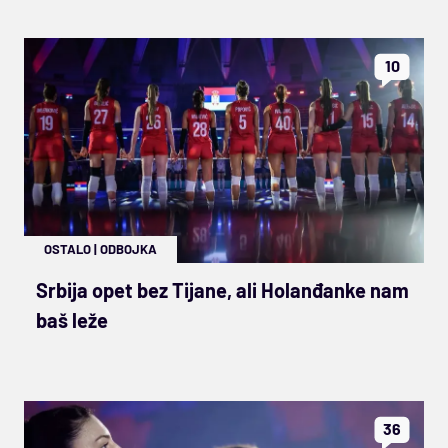
10
OSTALO
|
ODBOJKA
Srbija opet bez Tijane, ali Holanđanke nam
baš leže
36