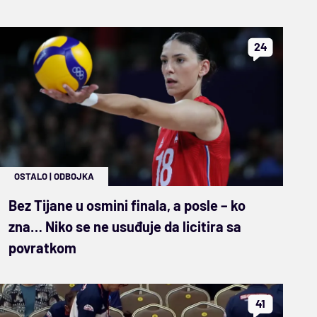
24
OSTALO
|
ODBOJKA
Bez Tijane u osmini finala, a posle – ko
zna… Niko se ne usuđuje da licitira sa
povratkom
41