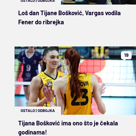
OSTALO
|
ODBOJKA
Loš dan Tijane Bošković, Vargas vodila
Fener do ribrejka
19
OSTALO
|
ODBOJKA
Tijana Bošković ima ono što je čekala
godinama!