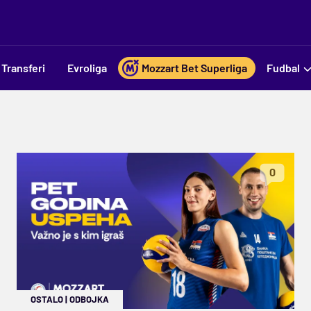
Transferi
Evroliga
Mozzart Bet Superliga
Fudbal
0
OSTALO
|
ODBOJKA