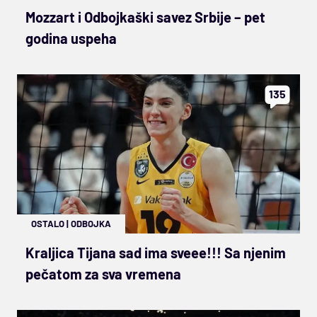
Mozzart i Odbojkaški savez Srbije – pet
godina uspeha
135
OSTALO
|
ODBOJKA
Kraljica Tijana sad ima sveee!!! Sa njenim
pečatom za sva vremena