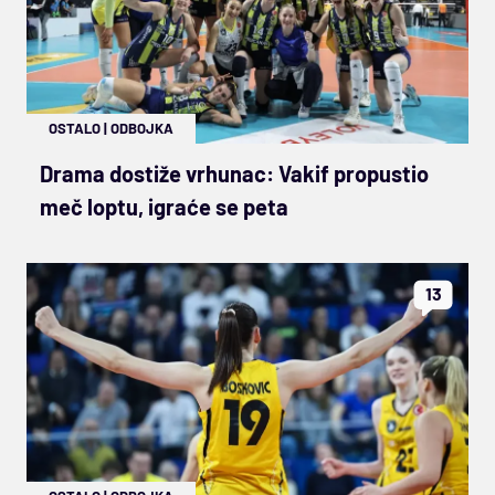
OSTALO
|
ODBOJKA
Drama dostiže vrhunac: Vakif propustio
meč loptu, igraće se peta
13