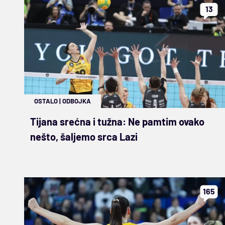
13
OSTALO
|
ODBOJKA
Tijana srećna i tužna: Ne pamtim ovako
nešto, šaljemo srca Lazi
165