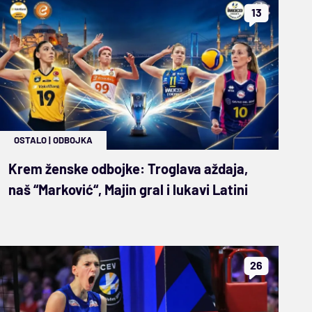
13
OSTALO
|
ODBOJKA
Krem ženske odbojke: Troglava aždaja,
naš “Marković“, Majin gral i lukavi Latini
26