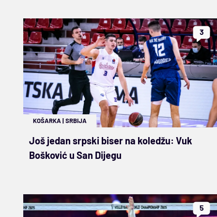
3
KOŠARKA
|
SRBIJA
Još jedan srpski biser na koledžu: Vuk
Bošković u San Dijegu
5