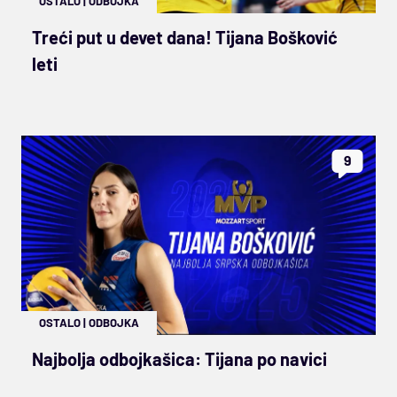
OSTALO
|
ODBOJKA
Treći put u devet dana! Tijana Bošković
leti
9
OSTALO
|
ODBOJKA
Najbolja odbojkašica: Tijana po navici