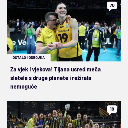
70
OSTALO
|
ODBOJKA
Za vjek i vjekova! Tijana usred meča
sletela s druge planete i režirala
nemoguće
19