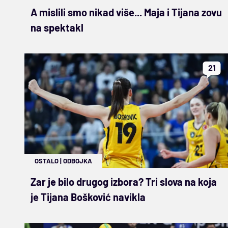
A mislili smo nikad više... Maja i Tijana zovu
na spektakl
21
OSTALO
|
ODBOJKA
Zar je bilo drugog izbora? Tri slova na koja
je Tijana Bošković navikla