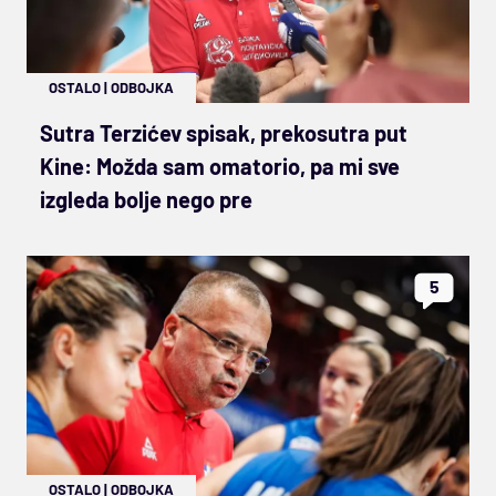
OSTALO
|
ODBOJKA
Sutra Terzićev spisak, prekosutra put
Kine: Možda sam omatorio, pa mi sve
izgleda bolje nego pre
5
OSTALO
|
ODBOJKA