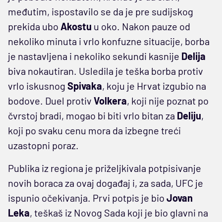
međutim, ispostavilo se da je pre sudijskog
prekida ubo
Akostu
u oko. Nakon pauze od
nekoliko minuta i vrlo konfuzne situacije, borba
je nastavljena i nekoliko sekundi kasnije
Delija
biva nokautiran. Usledila je teška borba protiv
vrlo iskusnog
Spivaka
, koju je Hrvat izgubio na
bodove. Duel protiv
Volkera
, koji nije poznat po
čvrstoj bradi, mogao bi biti vrlo bitan za
Deliju
,
koji po svaku cenu mora da izbegne treći
uzastopni poraz.
Publika iz regiona je priželjkivala potpisivanje
novih boraca za ovaj događaj i, za sada, UFC je
ispunio očekivanja. Prvi potpis je bio
Jovan
Leka
, teškaš iz Novog Sada koji je bio glavni na