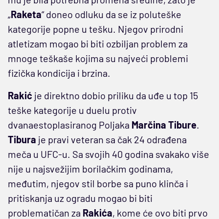
„
Raketa
“ doneo odluku da se iz poluteške
kategorije popne u tešku. Njegov prirodni
atletizam mogao bi biti ozbiljan problem za
mnoge teškaše kojima su najveći problemi
fizička kondicija i brzina.
Rakić
je direktno dobio priliku da uđe u top 15
teške kategorije u duelu protiv
dvanaestoplasiranog Poljaka
Marčina Tibure
.
Tibura
je pravi veteran sa čak 24 odrađena
meča u UFC-u. Sa svojih 40 godina svakako više
nije u najsvežijim borilačkim godinama,
međutim, njegov stil borbe sa puno klinča i
pritiskanja uz ogradu mogao bi biti
problematičan za
Rakića
, kome će ovo biti prvo