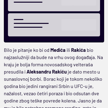
Bilo je pitanje ko bi od
Medića
ili
Rakića
bio
najzaslužniji da bude na vrhu ovog događaja. Na
kraju je bolja forma novosadskog velteraša
presudila i
Aleksandru Rakiću
je dato mesto u
sunaslovnoj borbi. Borac koji je tokom nekoliko
godina bio jedini rangirani Srbin u UFC-u je,
nažalost, vezao četiri poraza i bio odsutan dve
godine zbog teške povrede kolena. Jasno je da
mu je bila potrebna promena sredine, zato je