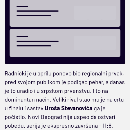
Radnički je u aprilu ponovo bio regionalni prvak,
pred svojom publikom je podigao pehar, a danas
je to uradio i u srpskom prvenstvu. I to na
dominantan način. Veliki rival stao mu je na crtu
u finalu i sastav
Uroša Stevanovića
ga je
počistio. Novi Beograd nije uspeo da ostvari
pobedu, serija je ekspresno završena - 11:8.