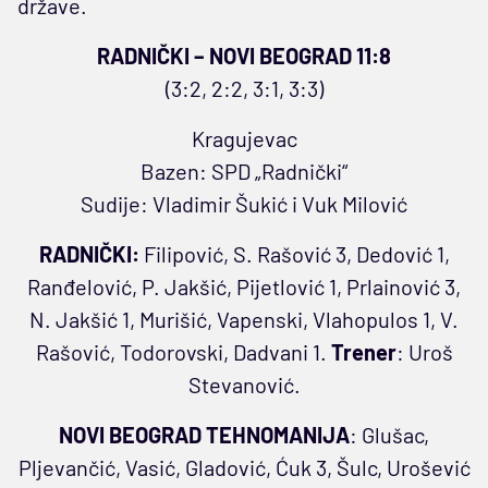
države.
RADNIČKI – NOVI BEOGRAD 11:8
(3:2, 2:2, 3:1, 3:3)
Kragujevac
Bazen: SPD „Radnički“
Sudije: Vladimir Šukić i Vuk Milović
RADNIČKI:
Filipović, S. Rašović 3, Dedović 1,
Ranđelović, P. Jakšić, Pijetlović 1, Prlainović 3,
N. Jakšić 1, Murišić, Vapenski, Vlahopulos 1, V.
Rašović, Todorovski, Dadvani 1.
Trener
: Uroš
Stevanović.
NOVI BEOGRAD TEHNOMANIJA
: Glušac,
Pljevančić, Vasić, Gladović, Ćuk 3, Šulc, Urošević