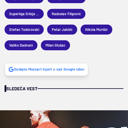
Superliga Srbije u vaterpolu
Radoslav Filipović
Stefan Todorovski
Petar Jakšić
Nikola Murišić
Valiko Dadvani
Milan Glušac
Dodajte Mozzart Sport u vaš Google izbor
SLEDEĆA VEST