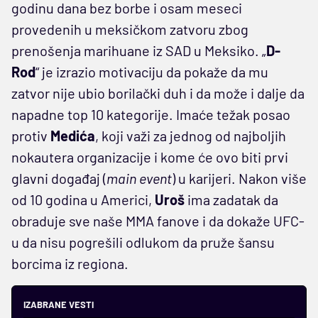
godinu dana bez borbe i osam meseci
provedenih u meksičkom zatvoru zbog
prenošenja marihuane iz SAD u Meksiko. „
D-
Rod
“ je izrazio motivaciju da pokaže da mu
zatvor nije ubio borilački duh i da može i dalje da
napadne top 10 kategorije. Imaće težak posao
protiv
Medića
, koji važi za jednog od najboljih
nokautera organizacije i kome će ovo biti prvi
glavni događaj (
main event
) u karijeri. Nakon više
od 10 godina u Americi,
Uroš
ima zadatak da
obraduje sve naše MMA fanove i da dokaže UFC-
u da nisu pogrešili odlukom da pruže šansu
borcima iz regiona.
IZABRANE VESTI