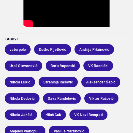
TAGOVI
vaterpolo
Duško Pijetlović
Andrija Prlainović
Uroš Stevanović
Boris Vapenski
VK Radnički
Nikola Lukić
Strahinja Rašović
Aleksandar Šapić
Nikola Dedović
Sava Ranđelović
Viktor Rašović
Nikola Jakšić
Miloš Ćuk
VK Novi Beograd
Angelos Vlahopulos
Vasilije Martinović