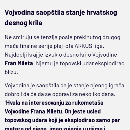
Vojvodina saopštila stanje hrvatskog
desnog krila
Ne smiruju se tenzija posle prekinutog drugog
meča finalne serije plej-ofa ARKUS lige.
Najdeblji kraj je izvuklo desno krilo Vojvodine
Fran Mileta
. Njemu je topovski udar eksplodirao
blizu.
Vojvodina je saopštila da je stanje njenog igrača
dobro i da će da se oporavi za nekoliko dana.
“
Hvala na interesovanju za rukometaša
Vojvodine Frana Miletu. On jeste usled
topovskog udara koji je eksplodirao samo par
metara od njega, imao zujanje u ušima i