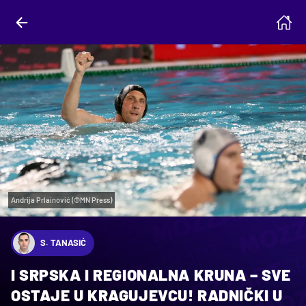
Andrija Prlainović (©MN Press)
S. TANASIĆ
I SRPSKA I REGIONALNA KRUNA – SVE
OSTAJE U KRAGUJEVCU! RADNIČKI U