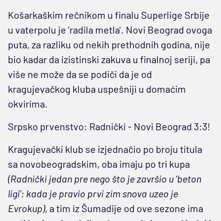
Košarkaškim rečnikom u finalu Superlige Srbije
u vaterpolu je 'radila metla'. Novi Beograd ovoga
puta, za razliku od nekih prethodnih godina, nije
bio kadar da izistinski zakuva u finalnoj seriji, pa
više ne može da se podiči da je od
kragujevačkog kluba uspešniji u domaćim
okvirima.
Srpsko prvenstvo: Radnički - Novi Beograd 3:3!
Kragujevački klub se izjednačio po broju titula
sa novobeogradskim, oba imaju po tri kupa
(Radnički jedan pre nego što je završio u 'beton
ligi'; kada je pravio prvi zim snova uzeo je
Evrokup)
, a tim iz Šumadije od ove sezone ima