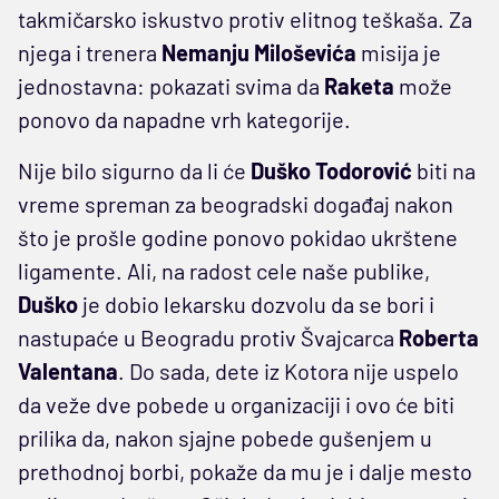
takmičarsko iskustvo protiv elitnog teškaša. Za
njega i trenera
Nemanju Miloševića
misija je
jednostavna: pokazati svima da
Raketa
može
ponovo da napadne vrh kategorije.
Nije bilo sigurno da li će
Duško Todorović
biti na
vreme spreman za beogradski događaj nakon
što je prošle godine ponovo pokidao ukrštene
ligamente. Ali, na radost cele naše publike,
Duško
je dobio lekarsku dozvolu da se bori i
nastupaće u Beogradu protiv Švajcarca
Roberta
Valentana
. Do sada, dete iz Kotora nije uspelo
da veže dve pobede u organizaciji i ovo će biti
prilika da, nakon sjajne pobede gušenjem u
prethodnoj borbi, pokaže da mu je i dalje mesto