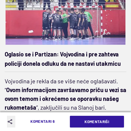
Oglasio se i Partizan: Vojvodina i pre zahteva
policiji donela odluku da ne nastavi utakmicu
Vojvodina je rekla da se više neće oglašavati.
“
Ovom informacijom završavamo priču u vezi sa
ovom temom i okrećemo se oporavku našeg
rukometaša
”, zaključili su na Slanoj bari.
Partizan je zahtevao od ARKUS lige i RSS da se
KOMENTARI 6
KOMENTARIŠI
finalna serija reši na tarenu.
Zvanično, crno-