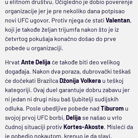
u elitnom društvu. Očigledno je dobio poverenje
organizacije jer je pre nekoliko dana potpisao
novi UFC ugovor. Protiv njega će stati
Valentan
,
koji je takođe željan trijumfa nakon što je iz
četvrtog pokušaja konačno došao do prve
pobede u organizaciji.
Hrvat
Ante Delija
će takođe biti deo velikog
događaja. Nakon dva poraza, dubrovački teškaš
će dočekati Brazilca
Džonija Volkera
u teškoj
kategoriji. Ovaj duel garantuje dobru zabavu jer
ni jedan ni drugi nisu baš ljubitelji sudijskih
odluka. Posle ubedljive pobede nad
Tiburom
u
svojoj prvoj UFC borbi,
Delija
se našao u vrlo
čudnoj situaciji protiv
Kortes-Akoste
. Misleći da
je pobedio nokautom, krenuo je da slavi,