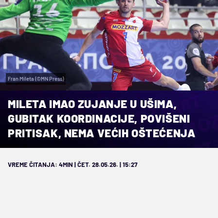
Fran Mileta (©MN Press)
MILETA IMAO ZUJANJE U UŠIMA,
GUBITAK KOORDINACIJE, POVIŠENI
PRITISAK, NEMA VEĆIH OŠTEĆENJA
VREME ČITANJA: 4MIN | ČET. 28.05.26. | 15:27