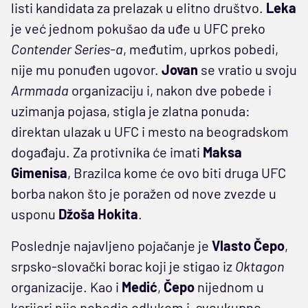
listi kandidata za prelazak u elitno društvo.
Leka
je već jednom pokušao da uđe u UFC preko
Contender Series-a
, međutim, uprkos pobedi,
nije mu ponuđen ugovor.
Jovan
se vratio u svoju
Armmada
organizaciju i, nakon dve pobede i
uzimanja pojasa, stigla je zlatna ponuda:
direktan ulazak u UFC i mesto na beogradskom
događaju. Za protivnika će imati
Maksa
Gimenisa
, Brazilca kome će ovo biti druga UFC
borba nakon što je poražen od nove zvezde u
usponu
Džoša Hokita
.
Poslednje najavljeno pojačanje je
Vlasto Čepo
,
srpsko-slovački borac koji je stigao iz
Oktagon
organizacije. Kao i
Medić
,
Čepo
nijednom u
karijeri nije pobedio odlukom i, sveukupno,