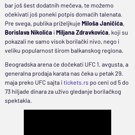
bar još šest dodatnih mečeva, te možemo
očekivati još poneki potpis domaćih talenata.
Pre svega, publika priželjkuje
Miloša Janičića
,
Borislava Nikolića
i
Miljana Zdravkovića
, koji su
pokazali ne samo visok borilački nivo, nego i
veliku popularnost širom balkanskog regiona.
Beogradska arena će dočekati UFC 1. avgusta, a
generalna prodaja karata nas čeka u petak 29.
maja preko UFC sajta i
tickets.rs
po ceni od 5 do
73 hiljade dinara za uživo gledanje borilačkog
spektakla.