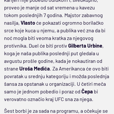
proveo je manje od sat vremena u kavezu
tokom poslednjih 7 godina. Majstor zabavnog
nasilja,
Vlasto
će pokazati ogromno borilačko
srce koje kuca u njemu, a publika već zna da bi
noć mogla biti veoma kratka za njegovog
protivnika. Duel će biti protiv
Gilberta Urbine
,
koga je naša publika poslednji put gledala u
avgustu prošle godine, kada je nokautiran od
strane
Uroša Medića
. Za Amerikanca će ovo biti
povratak u srednju kategoriju i možda poslednja
šansa za opstanak u organizaciji. U četiri meča
samo je jednom pobedio i poraz od
Čepa
bi
verovatno označio kraj UFC sna za njega.
Šest borbi je za sada na programu, a očekuje se