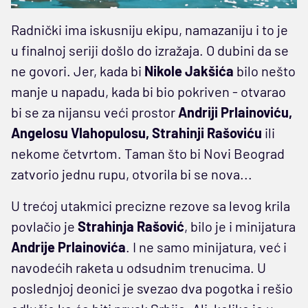
Radnički ima iskusniju ekipu, namazaniju i to je
u finalnoj seriji došlo do izražaja. O dubini da se
ne govori. Jer, kada bi
Nikole Jakšića
bilo nešto
manje u napadu, kada bi bio pokriven - otvarao
bi se za nijansu veći prostor
Andriji Prlainoviću,
Angelosu Vlahopulosu, Strahinji Rašoviću
ili
nekome četvrtom. Taman što bi Novi Beograd
zatvorio jednu rupu, otvorila bi se nova...
U trećoj utakmici precizne rezove sa levog krila
povlačio je
Strahinja Rašović
, bilo je i minijatura
Andrije Prlainovića
. I ne samo minijatura, već i
navodećih raketa u odsudnim trenucima. U
poslednjoj deonici je svezao dva pogotka i rešio