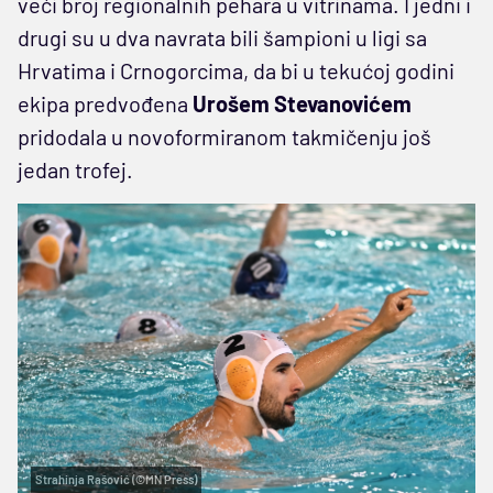
veći broj regionalnih pehara u vitrinama. I jedni i
drugi su u dva navrata bili šampioni u ligi sa
Hrvatima i Crnogorcima, da bi u tekućoj godini
ekipa predvođena
Urošem Stevanovićem
pridodala u novoformiranom takmičenju još
jedan trofej.
Strahinja Rašović (©MN Press)