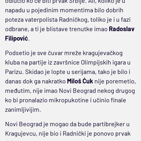
odlučio ko će biti prvak Srbije. Ali, koliko je u
napadu u pojedinim momentima bilo dobrih
poteza vaterpolista Radničkog, toliko je i u fazi
odbrane, a ti je blistave trenutke imao
Radoslav
Filipović
.
Podsetio je sve čuvar mreže kragujevačkog
kluba na partije iz završnice Olimpijskih igara u
Parizu. Skidao je lopte u serijama, tako je bilo i
danas dok ga nakratko
Miloš Ćuk
nije poremetio,
međutim, nije imao Novi Beograd nekog drugog
ko bi pronalazio mikropukotine i učinio finale
zanimljivijim.
Novi Beograd je mogao da bude partibrejker u
Kragujevcu, nije bio i Radnički je ponovo prvak