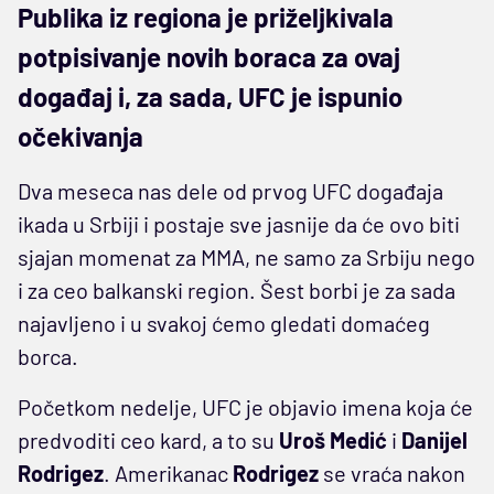
Publika iz regiona je priželjkivala
potpisivanje novih boraca za ovaj
događaj i, za sada, UFC je ispunio
očekivanja
Dva meseca nas dele od prvog UFC događaja
ikada u Srbiji i postaje sve jasnije da će ovo biti
sjajan momenat za MMA, ne samo za Srbiju nego
i za ceo balkanski region. Šest borbi je za sada
najavljeno i u svakoj ćemo gledati domaćeg
borca.
Početkom nedelje, UFC je objavio imena koja će
predvoditi ceo kard, a to su
Uroš Medić
i
Danijel
Rodrigez
. Amerikanac
Rodrigez
se vraća nakon