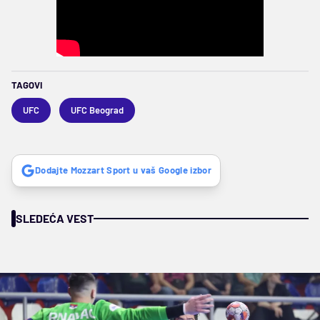
TAGOVI
UFC
UFC Beograd
Dodajte Mozzart Sport u vaš Google izbor
SLEDEĆA VEST