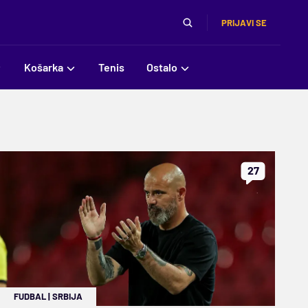
PRIJAVI SE
Košarka
Tenis
Ostalo
27
FUDBAL
|
SRBIJA