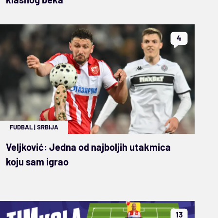
4
FUDBAL
|
SRBIJA
Veljković: Jedna od najboljih utakmica
koju sam igrao
13