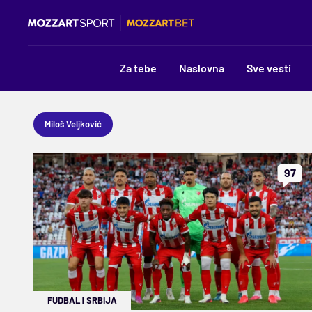
Za tebe
Naslovna
Sve vesti
Miloš Veljković
97
FUDBAL
|
SRBIJA