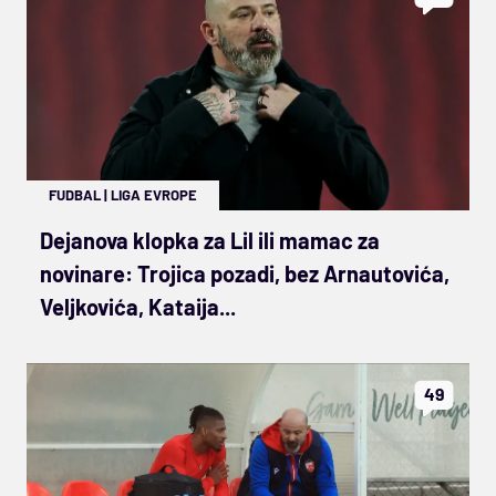
FUDBAL
|
LIGA EVROPE
Dejanova klopka za Lil ili mamac za
novinare: Trojica pozadi, bez Arnautovića,
Veljkovića, Kataija...
49