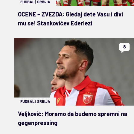
FUDBAL
|
SRBIJA
OCENE – ZVEZDA: Gledaj dete Vasu i divi
mu se! Stankovićev Ederlezi
8
FUDBAL
|
SRBIJA
Veljković: Moramo da budemo spremni na
gegenpressing