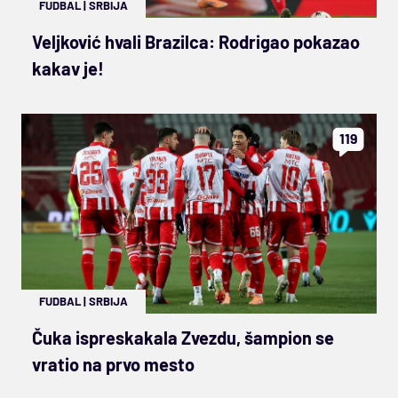
FUDBAL
|
SRBIJA
Veljković hvali Brazilca: Rodrigao pokazao
kakav je!
119
FUDBAL
|
SRBIJA
Čuka ispreskakala Zvezdu, šampion se
vratio na prvo mesto