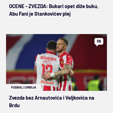
OCENE - ZVEZDA: Bukari opet diže buku,
Abu Fani je Stankovićev plej
36
FUDBAL
|
SRBIJA
Zvezda bez Arnautovića i Veljkovića na
Brdu