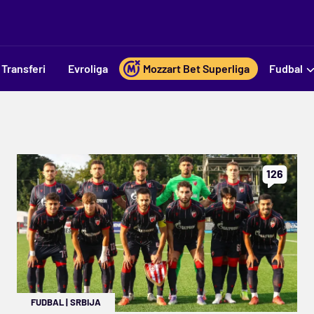
Transferi
Evroliga
Mozzart Bet Superliga
Fudbal
126
FUDBAL
|
SRBIJA