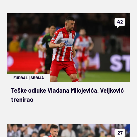
42
FUDBAL
|
SRBIJA
Teške odluke Vladana Milojevića, Veljković
trenirao
27