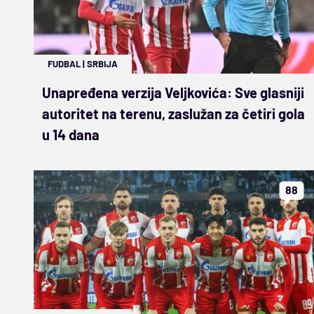
FUDBAL
|
SRBIJA
Unapređena verzija Veljkovića: Sve glasniji
autoritet na terenu, zaslužan za četiri gola
u 14 dana
88