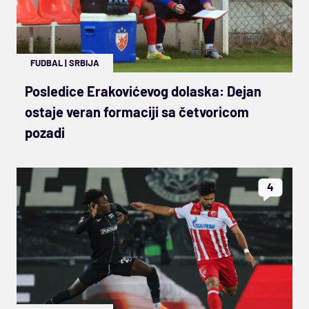
FUDBAL
|
SRBIJA
Posledice Erakovićevog dolaska: Dejan
ostaje veran formaciji sa četvoricom
pozadi
4