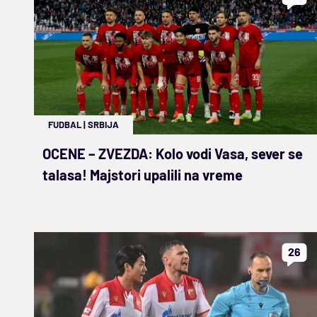
FUDBAL
|
SRBIJA
OCENE – ZVEZDA: Kolo vodi Vasa, sever se
talasa! Majstori upalili na vreme
26