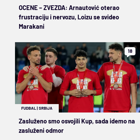
OCENE – ZVEZDA: Arnautović oterao
frustraciju i nervozu, Loizu se svideo
Marakani
18
FUDBAL
|
SRBIJA
Zasluženo smo osvojili Kup, sada idemo na
zasluženi odmor