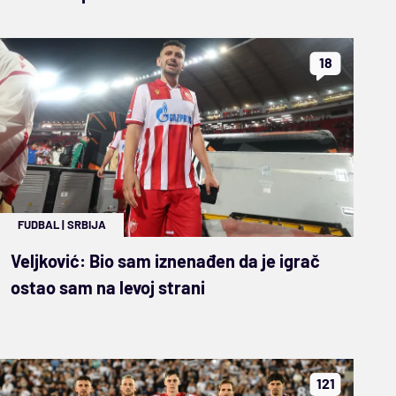
18
FUDBAL
|
SRBIJA
Veljković: Bio sam iznenađen da je igrač
ostao sam na levoj strani
121