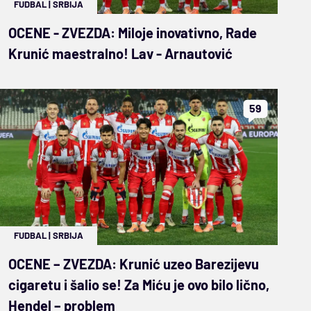
FUDBAL
|
SRBIJA
OCENE - ZVEZDA: Miloje inovativno, Rade
Krunić maestralno! Lav - Arnautović
59
FUDBAL
|
SRBIJA
OCENE – ZVEZDA: Krunić uzeo Barezijevu
cigaretu i šalio se! Za Miću je ovo bilo lično,
Hendel – problem