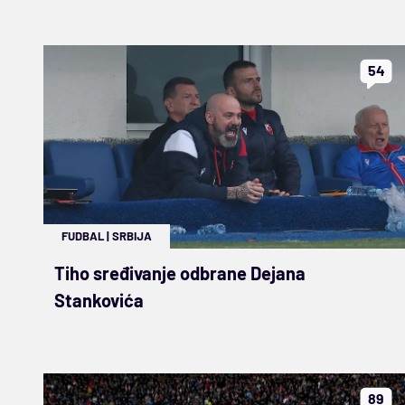
54
FUDBAL
|
SRBIJA
Tiho sređivanje odbrane Dejana
Stankovića
89