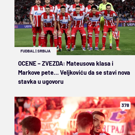
FUDBAL
|
SRBIJA
OCENE – ZVEZDA: Mateusova klasa i
Markove pete… Veljkoviću da se stavi nova
stavka u ugovoru
378