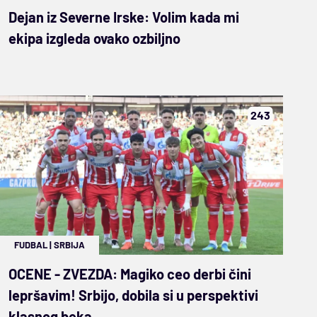
Dejan iz Severne Irske: Volim kada mi
ekipa izgleda ovako ozbiljno
243
FUDBAL
|
SRBIJA
OCENE - ZVEZDA: Magiko ceo derbi čini
lepršavim! Srbijo, dobila si u perspektivi
klasnog beka