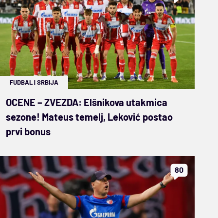
FUDBAL
|
SRBIJA
OCENE – ZVEZDA: Elšnikova utakmica
sezone! Mateus temelj, Leković postao
prvi bonus
80