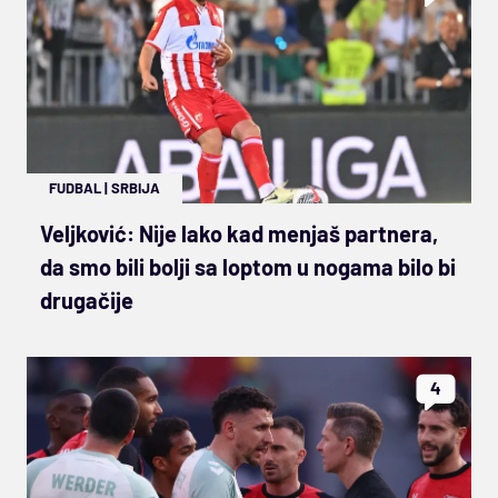
FUDBAL
|
SRBIJA
Veljković: Nije lako kad menjaš partnera,
da smo bili bolji sa loptom u nogama bilo bi
drugačije
4