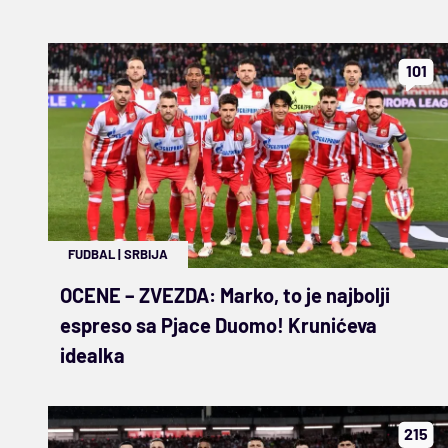
101
FUDBAL
|
SRBIJA
OCENE – ZVEZDA: Marko, to je najbolji
espreso sa Pjace Duomo! Krunićeva
idealka
215