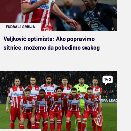
FUDBAL
|
SRBIJA
Veljković optimista: Ako popravimo
sitnice, možemo da pobedimo svakog
142