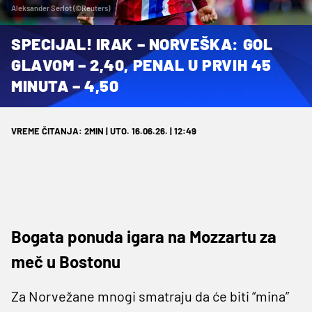
Aleksander Serlot (©Reuters)
SPECIJAL! IRAK – NORVEŠKA: GOL
GLAVOM – 2,40, PENAL U PRVIH 45
MINUTA – 4,50
VREME ČITANJA: 2MIN | UTO. 16.06.26. | 12:49
Bogata ponuda igara na Mozzartu za
meč u Bostonu
Za Norvežane mnogi smatraju da će biti “mina”