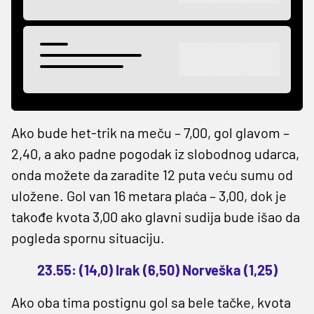
Ako bude het-trik na meču – 7,00, gol glavom –
2,40, a ako padne pogodak iz slobodnog udarca,
onda možete da zaradite 12 puta veću sumu od
uložene. Gol van 16 metara plaća – 3,00, dok je
takođe kvota 3,00 ako glavni sudija bude išao da
pogleda spornu situaciju.
23.55: (14,0) Irak (6,50) Norveška (1,25)
Ako oba tima postignu gol sa bele tačke, kvota