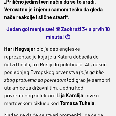
„Prilično jedinstven način da se to uradi.
Verovatno je i njemu samom teško da gleda
naše reakcije i slične stvari“.
Jedan gol menja sve! ⚽ Zaokruži 3+ u prvih 10
minuta! ⏱️
Hari Megvajer
bio je deo engleske
reprezentacije koja je u Kataru dobacila do
četvrtfinala, a u Rusiji do polufinala. Ali, nakon
poslednjeg Evropskog prvenstva
(nije ga bilo
zbog problema sa povredom)
odigrao je samo tri
utakmice za državni tim. Jednu kod
privremenog selektora
Lija Karslija
i dve u
martovskom ciklusu kod
Tomasa Tuhela
.
Nadao se da će se stvari promeniti i da će ga