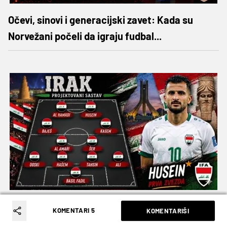
Očevi, sinovi i generacijski zavet: Kada su
Norvežani počeli da igraju fudbal...
Srbin iz Sidneja sprema Iračane: Idemo da
KOMENTARI 5
KOMENTARIŠI
šokiramo svet!