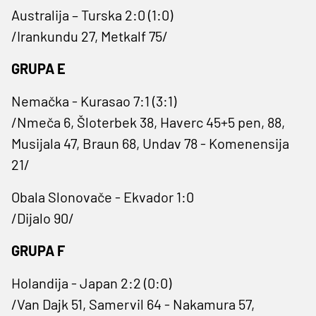
Australija – Turska 2:0 (1:0)
/Irankundu 27, Metkalf 75/
GRUPA E
Nemačka - Kurasao 7:1 (3:1)
/Nmeča 6, Šloterbek 38, Haverc 45+5 pen, 88,
Musijala 47, Braun 68, Undav 78 - Komenensija
21/
Obala Slonovače - Ekvador 1:0
/Dijalo 90/
GRUPA F
Holandija - Japan 2:2 (0:0)
/Van Dajk 51, Samervil 64 - Nakamura 57,