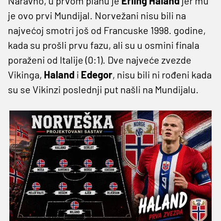
Naravno, u prvom planu je
Erling Haland
jer mu
je ovo prvi Mundijal. Norvežani nisu bili na
najvećoj smotri još od Francuske 1998. godine,
kada su prošli prvu fazu, ali su u osmini finala
poraženi od Italije (0:1). Dve najveće zvezde
Vikinga,
Haland
i
Edegor
, nisu bili ni rođeni kada
su se Vikinzi poslednji put našli na Mundijalu.