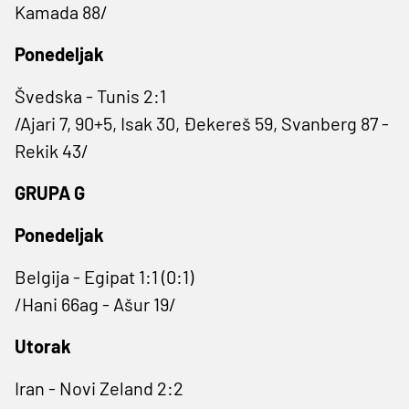
Kamada 88/
Ponedeljak
Švedska - Tunis 2:1
/Ajari 7, 90+5, Isak 30, Đekereš 59, Svanberg 87 -
Rekik 43/
GRUPA G
Ponedeljak
Belgija - Egipat 1:1 (0:1)
/Hani 66ag - Ašur 19/
Utorak
Iran - Novi Zeland 2:2