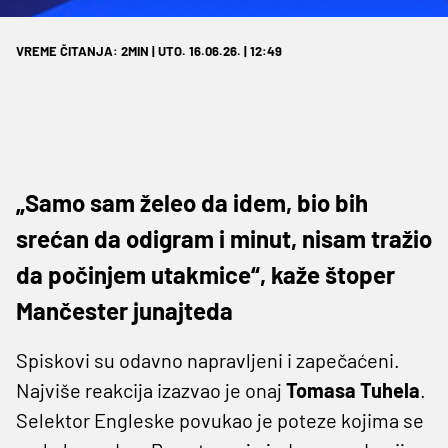
VREME ČITANJA: 2MIN | UTO. 16.06.26. | 12:49
„Samo sam želeo da idem, bio bih
srećan da odigram i minut, nisam tražio
da počinjem utakmice“, kaže štoper
Mančester junajteda
Spiskovi su odavno napravljeni i zapečaćeni.
Najviše reakcija izazvao je onaj
Tomasa Tuhela
.
Selektor Engleske povukao je poteze kojima se