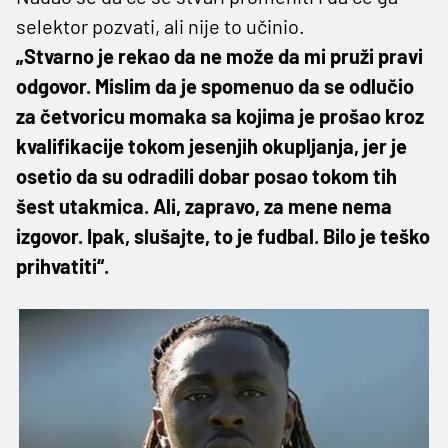
selektor pozvati, ali nije to učinio.
„Stvarno je rekao da ne može da mi pruži pravi
odgovor. Mislim da je spomenuo da se odlučio
za četvoricu momaka sa kojima je prošao kroz
kvalifikacije tokom jesenjih okupljanja, jer je
osetio da su odradili dobar posao tokom tih
šest utakmica. Ali, zapravo, za mene nema
izgovor. Ipak, slušajte, to je fudbal. Bilo je teško
prihvatiti“.