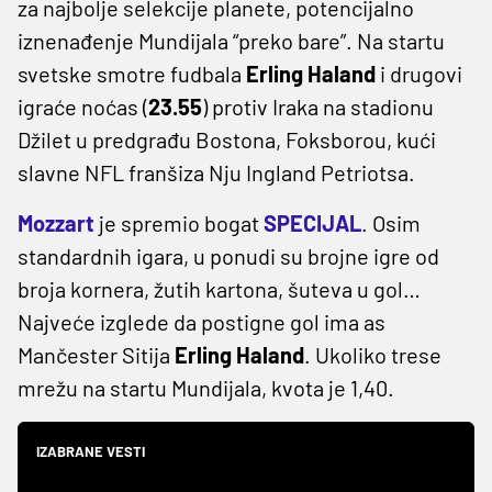
za najbolje selekcije planete, potencijalno
iznenađenje Mundijala “preko bare”. Na startu
svetske smotre fudbala
Erling Haland
i drugovi
igraće noćas (
23.55
) protiv Iraka na stadionu
Džilet u predgrađu Bostona, Foksborou, kući
slavne NFL franšiza Nju Ingland Petriotsa.
Mozzart
je spremio bogat
SPECIJAL
. Osim
standardnih igara, u ponudi su brojne igre od
broja kornera, žutih kartona, šuteva u gol…
Najveće izglede da postigne gol ima as
Mančester Sitija
Erling Haland
. Ukoliko trese
mrežu na startu Mundijala, kvota je 1,40.
IZABRANE VESTI