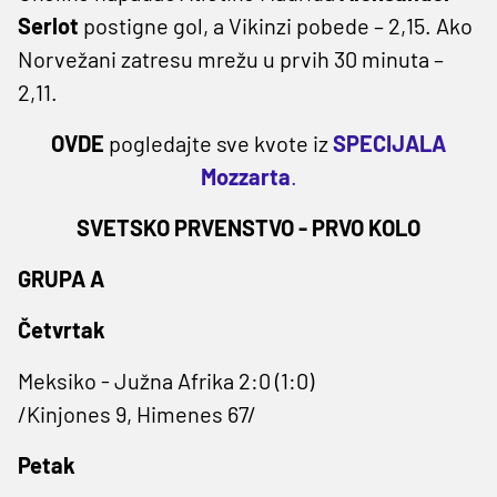
Serlot
postigne gol, a Vikinzi pobede – 2,15. Ako
Norvežani zatresu mrežu u prvih 30 minuta –
2,11.
OVDE
pogledajte sve kvote iz
SPECIJALA
Mozzarta
.
SVETSKO PRVENSTVO - PRVO KOLO
GRUPA A
Četvrtak
Meksiko - Južna Afrika 2:0 (1:0)
/Kinjones 9, Himenes 67/
Petak