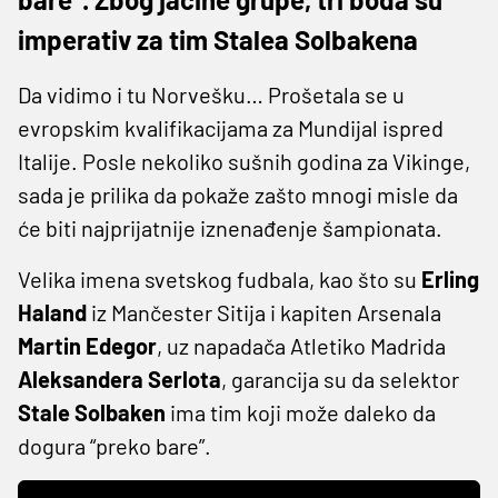
imperativ za tim Stalea Solbakena
Da vidimo i tu Norvešku… Prošetala se u
evropskim kvalifikacijama za Mundijal ispred
Italije. Posle nekoliko sušnih godina za Vikinge,
sada je prilika da pokaže zašto mnogi misle da
će biti najprijatnije iznenađenje šampionata.
Velika imena svetskog fudbala, kao što su
Erling
Haland
iz Mančester Sitija i kapiten Arsenala
Martin Edegor
, uz napadača Atletiko Madrida
Aleksandera Serlota
, garancija su da selektor
Stale Solbaken
ima tim koji može daleko da
dogura “preko bare”.