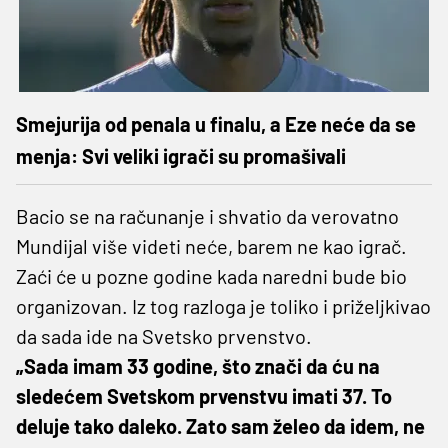
Smejurija od penala u finalu, a Eze neće da se
menja: Svi veliki igrači su promašivali
Bacio se na računanje i shvatio da verovatno
Mundijal više videti neće, barem ne kao igrač.
Zaći će u pozne godine kada naredni bude bio
organizovan. Iz tog razloga je toliko i priželjkivao
da sada ide na Svetsko prvenstvo.
„Sada imam 33 godine, što znači da ću na
sledećem Svetskom prvenstvu imati 37. To
deluje tako daleko. Zato sam želeo da idem, ne