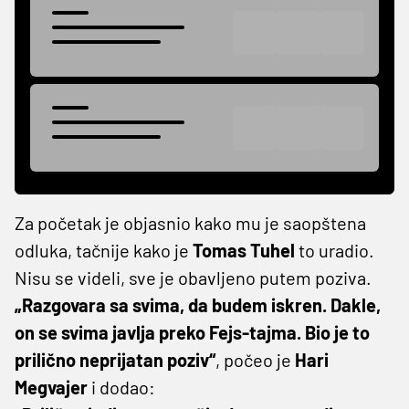
Za početak je objasnio kako mu je saopštena
odluka, tačnije kako je
Tomas Tuhel
to uradio.
Nisu se videli, sve je obavljeno putem poziva.
„Razgovara sa svima, da budem iskren. Dakle,
on se svima javlja preko Fejs-tajma. Bio je to
prilično neprijatan poziv“
, počeo je
Hari
Megvajer
i dodao: