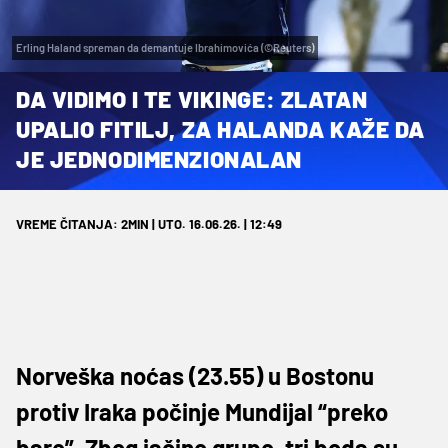
Erling Haland spreman da demantuje Ibrahimovića (©Reuters)
DA VIDIMO I TE VIKINGE: ZLATAN
UPALIO FITILJ, ZA HALANDA KAŽE DA
JE JEDNODIMENZIONALAN
VREME ČITANJA: 2MIN | UTO. 16.06.26. | 12:49
Norveška noćas (23.55) u Bostonu
protiv Iraka počinje Mundijal “preko
bare”. Zbog jačine grupe, tri boda su