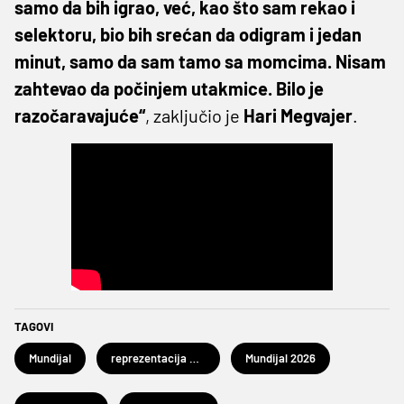
samo da bih igrao, već, kao što sam rekao i
selektoru, bio bih srećan da odigram i jedan
minut, samo da sam tamo sa momcima. Nisam
zahtevao da počinjem utakmice. Bilo je
razočaravajuće“
, zaključio je
Hari Megvajer
.
TAGOVI
Mundijal
reprezentacija Engleske
Mundijal 2026