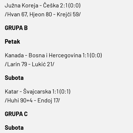
Južna Koreja - Češka 2:1 (0:0)
/Hvan 67, Hjeon 80 - Krejči 59/
GRUPA B
Petak
Kanada - Bosna i Hercegovina 1:1 (0:0)
/Larin 79 - Lukić 21/
Subota
Katar - Švajcarska 1:1 (0:1)
/Huhi 90+4 - Endoj 17/
GRUPA C
Subota