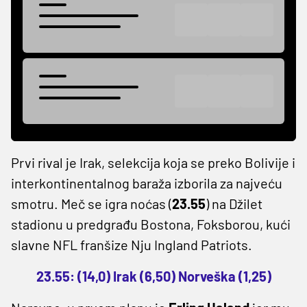
Prvi rival je Irak, selekcija koja se preko Bolivije i
interkontinentalnog baraža izborila za najveću
smotru. Meč se igra noćas (
23.55
) na Džilet
stadionu u predgrađu Bostona, Foksborou, kući
slavne NFL franšize Nju Ingland Patriots.
23.55: (14,0) Irak (6,50) Norveška (1,25)