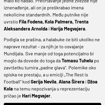
malo ko nadao. Precrtavanje jedne zvezde nije
iznenađenje, ali on je preškrabao imena
nekolicine standardnih. Među putnike nije
uvrstio
Fila Fodena, Kola Palmera, Trenta
Aleksandera Arnolda
i
Harija Megvajera
.
Podigla se prašina, a halabuke će biti ukoliko ne
naprave rezultat – za njih je to osvajanje
Mundijala. Sve manje od toga potencijalno bi
moglo da dovede do toga da
Tomasu Tuhelu
po
završetku turnira „padne glava“. Polemike oko
spiska ne prestaju, a u emiciji „The Rest is
Football“ kod
Gerija Nevila
,
Alana Širera
i
Džoa
Kola
na temu nepozivanja u reprezentaciju
pričao je
Hari Megvajer
.