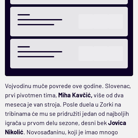
Vojvodinu muče povrede ove godine. Slovenac,
prvi pivotmen tima,
Miha Kavčić,
više od dva
meseca je van stroja. Posle duela u Zorki na
tribinama će mu se pridružiti jedan od najboljih
igrača u prvom delu sezone, desni bek
Jovica
Nikolić
. Novosađaninu, koji je imao mnogo