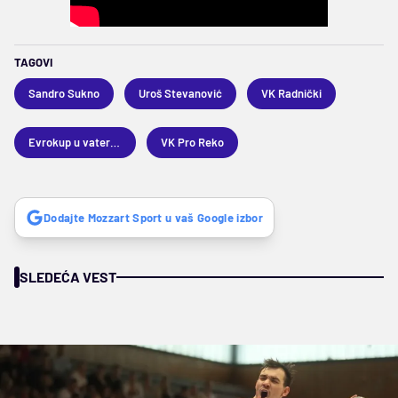
TAGOVI
Sandro Sukno
Uroš Stevanović
VK Radnički
Evrokup u vaterpolu
VK Pro Reko
Dodajte Mozzart Sport u vaš Google izbor
SLEDEĆA VEST