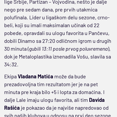
lige Srbije, Partizan – Vojvodina, nešto je dalje
nego pre sedam dana, pre prvih utakmica
polufinala. Lider u ligaškom delu sezone, crno-
beli, koji su imali maksimalan učinak od 22
pobede, opravdali su ulogu favorita u Pančevu,
dobili Dinamo sa 27:20 odličnom igrom u drugih
30 minuta (
gubili 13:11 posle prvog poluvremena
),
dok je Metaloplastika iznenadila Vošu, slavila sa
34:32.
Ekipa
Vladana Matića
može da bude
prezadovoljna tim rezultatom jer je na pet
minuta pre kraja bilo +5 i lopta za domaćina. I
dalje Lale imaju ulogu favorita, ali tim
Davida
Rašića
je pokazao da je najviše napredovao od
svih naših klubova u odnosu na prvi deo sezone.