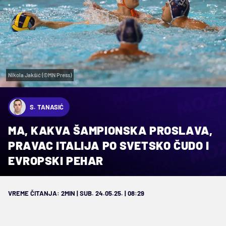
Nikola Jakšić (©MN Press)
S. TANASIĆ
MA, KAKVA ŠAMPIONSKA PROSLAVA,
PRAVAC ITALIJA PO SVETSKO ČUDO I
EVROPSKI PEHAR
VREME ČITANJA: 2MIN | SUB. 24.05.25. | 08:29