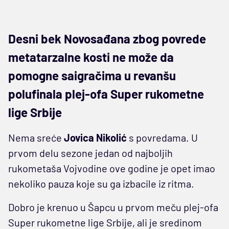
Desni bek Novosađana zbog povrede
metatarzalne kosti ne može da
pomogne saigračima u revanšu
polufinala plej-ofa Super rukometne
lige Srbije
Nema sreće
Jovica Nikolić
s povredama. U
prvom delu sezone jedan od najboljih
rukometaša Vojvodine ove godine je opet imao
nekoliko pauza koje su ga izbacile iz ritma.
Dobro je krenuo u Šapcu u prvom meču plej-ofa
Super rukometne lige Srbije, ali je sredinom