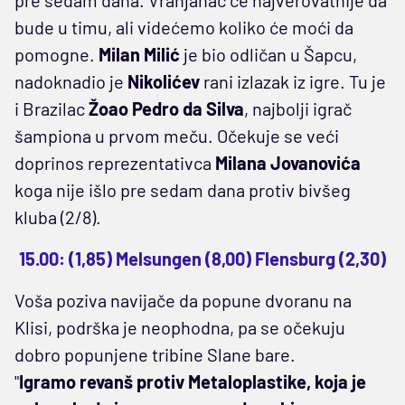
bude u timu, ali videćemo koliko će moći da
pomogne.
Milan Milić
je bio odličan u Šapcu,
nadoknadio je
Nikolićev
rani izlazak iz igre. Tu je
i Brazilac
Žoao Pedro da Silva
, najbolji igrač
šampiona u prvom meču. Očekuje se veći
doprinos reprezentativca
Milana Jovanovića
koga nije išlo pre sedam dana protiv bivšeg
kluba (2/8).
15.00: (1,85) Melsungen (8,00) Flensburg (2,30)
Voša poziva navijače da popune dvoranu na
Klisi, podrška je neophodna, pa se očekuju
dobro popunjene tribine Slane bare.
"
Igramo revanš protiv Metaloplastike, koja je