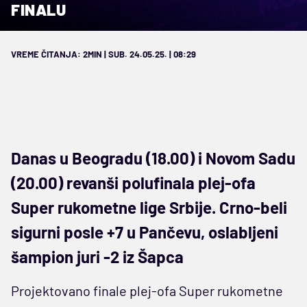
FINALU
VREME ČITANJA: 2MIN | SUB. 24.05.25. | 08:29
Danas u Beogradu (18.00) i Novom Sadu
(20.00) revanši polufinala plej-ofa
Super rukometne lige Srbije. Crno-beli
sigurni posle +7 u Pančevu, oslabljeni
šampion juri -2 iz Šapca
Projektovano finale plej-ofa Super rukometne