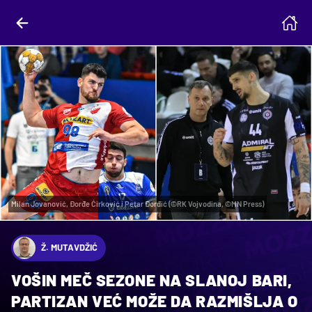
Milan Jovanović, Đorđe Ćirković i Petar Đorđić (©RK Vojvodina, ©MN Press)
Ž. MUTAVDŽIĆ
VOŠIN MEČ SEZONE NA SLANOJ BARI,
PARTIZAN VEĆ MOŽE DA RAZMIŠLJA O