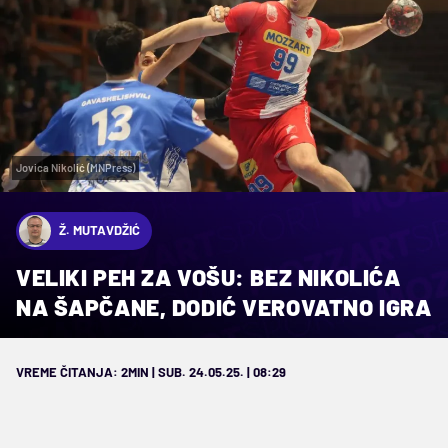
Jovica Nikolić (MNPress)
Ž. MUTAVDŽIĆ
VELIKI PEH ZA VOŠU: BEZ NIKOLIĆA
NA ŠAPČANE, DODIĆ VEROVATNO IGRA
VREME ČITANJA: 2MIN | SUB. 24.05.25. | 08:29