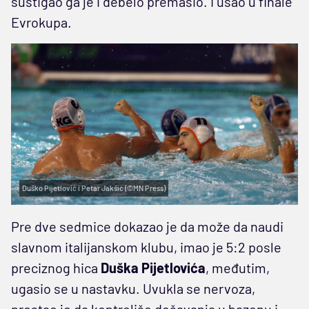
sustigao ga je i debelo premašio. I ušao u finale
Evrokupa.
Duško Pijetlović i Petar Jakšić (©MN Press)
Pre dve sedmice dokazao je da može da naudi
slavnom italijanskom klubu, imao je 5:2 posle
preciznog hica
Duška Pijetlovića
, međutim,
ugasio se u nastavku. Uvukla se nervoza,