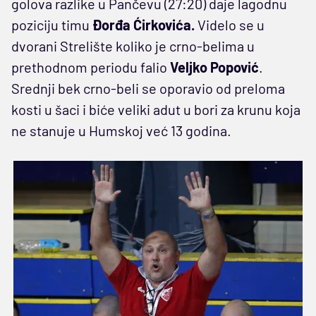
golova razlike u Pančevu (27:20) daje lagodnu
poziciju timu
Đorđa Ćirkovića.
Videlo se u
dvorani Strelište koliko je crno-belima u
prethodnom periodu falio
Veljko Popović
.
Srednji bek crno-beli se oporavio od preloma
kosti u šaci i biće veliki adut u bori za krunu koja
ne stanuje u Humskoj već 13 godina.