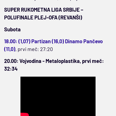
SUPER RUKOMETNA LIGA SRBIJE –
POLUFINALE PLEJ-OFA (REVANŠI)
Subota
18.00: (1,07) Partizan (16,0) Dinamo Pančevo
(11,0)
, prvi meč: 27:20
20.00: Vojvodina - Metaloplastika, prvi meč:
32:34