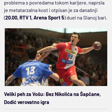
problema s povredama tokom karijere, naprsla
je metatarzalna kost i otpisan je za današnji
(
20.00, RTV 1, Arena Sport 5
) duel na Slanoj bari.
Veliki peh za Vošu: Bez Nikolića na Šapčane,
Dodić verovatno igra