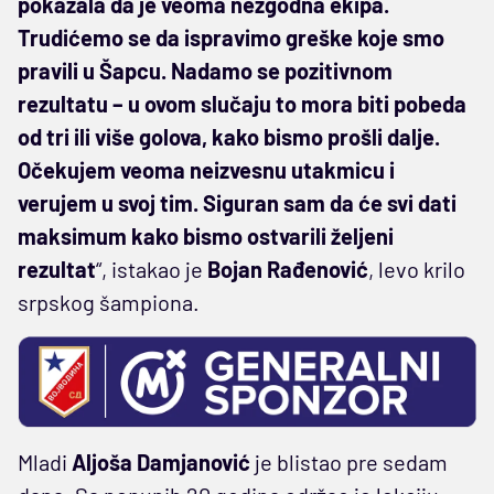
pokazala da je veoma nezgodna ekipa.
Trudićemo se da ispravimo greške koje smo
pravili u Šapcu. Nadamo se pozitivnom
rezultatu – u ovom slučaju to mora biti pobeda
od tri ili više golova, kako bismo prošli dalje.
Očekujem veoma neizvesnu utakmicu i
verujem u svoj tim. Siguran sam da će svi dati
maksimum kako bismo ostvarili željeni
rezultat
“, istakao je
Bojan Rađenović
, levo krilo
srpskog šampiona.
Mladi
Aljoša Damjanović
je blistao pre sedam