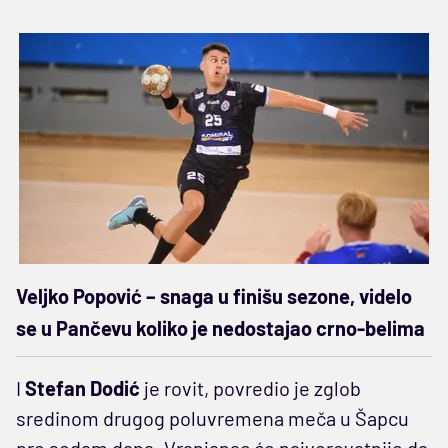
Veljko Popović – snaga u finišu sezone, videlo
se u Pančevu koliko je nedostajao crno-belima
I
Stefan Dodić
je rovit, povredio je zglob
sredinom drugog poluvremena meča u Šapcu
pre sedam dana. Vranjanac će najverovatnije da