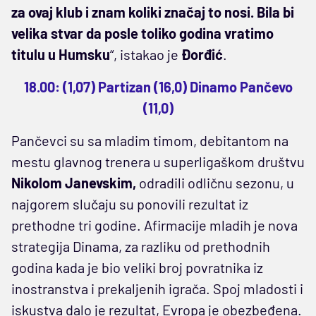
za ovaj klub i znam koliki značaj to nosi. Bila bi
velika stvar da posle toliko godina vratimo
titulu u Humsku
“, istakao je
Đorđić
.
18.00: (1,07) Partizan (16,0) Dinamo Pančevo
(11,0)
Pančevci su sa mladim timom, debitantom na
mestu glavnog trenera u superligaškom društvu
Nikolom Janevskim,
odradili odličnu sezonu, u
najgorem slučaju su ponovili rezultat iz
prethodne tri godine. Afirmacije mladih je nova
strategija Dinama, za razliku od prethodnih
godina kada je bio veliki broj povratnika iz
inostranstva i prekaljenih igrača. Spoj mladosti i
iskustva dalo je rezultat, Evropa je obezbeđena.