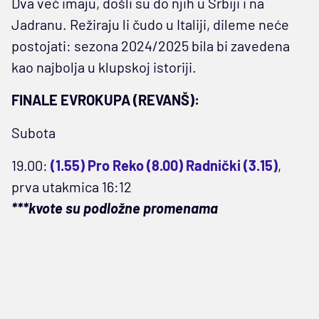
Dva već imaju, došli su do njih u Srbiji i na
Jadranu. Režiraju li čudo u Italiji, dileme neće
postojati: sezona 2024/2025 bila bi zavedena
kao najbolja u klupskoj istoriji.
FINALE EVROKUPA (REVANŠ):
Subota
19.00:
(1.55) Pro Reko (8.00) Radnički (3.15)
,
prva utakmica 16:12
***kvote su podložne promenama