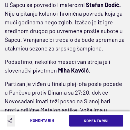
U Šapcu se povredio i malerozni
Stefan Dodić.
Nije u pitanju koleno i hronična povreda koja ga
muči godinama nego zglob. Izašao je iz igre
sredinom drugog poluvremena prošle subote u
Šapcu. Vranjanac bi trebalo da bude spreman za
utakmicu sezone za srpskog šampiona.
Podsetimo, nekoliko meseci van stroja je i
slovenački pivotmen
Miha Kavčić
.
Partizan je viđen u finalu plej-ofa posle pobede
u Pančevu protiv Dinama sa 27:20, dok će
Novosađani imati teži posao na Slanoj bari
protiv odlične Metaloplastike. Voša ima u
vitrinama već tri domaća trofeja, Kup, Superkup
KOMENTARI 6
KOMENTARIŠI
i Svesrpski kup, ali u narednih nekoliko nedelja