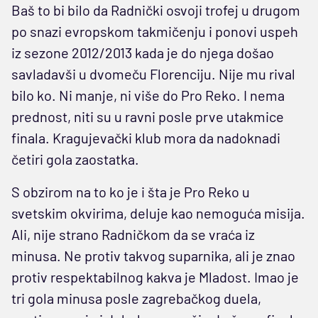
Baš to bi bilo da Radnički osvoji trofej u drugom
po snazi evropskom takmičenju i ponovi uspeh
iz sezone 2012/2013 kada je do njega došao
savladavši u dvomeču Florenciju. Nije mu rival
bilo ko. Ni manje, ni više do Pro Reko. I nema
prednost, niti su u ravni posle prve utakmice
finala. Kragujevački klub mora da nadoknadi
četiri gola zaostatka.
S obzirom na to ko je i šta je Pro Reko u
svetskim okvirima, deluje kao nemoguća misija.
Ali, nije strano Radničkom da se vraća iz
minusa. Ne protiv takvog suparnika, ali je znao
protiv respektabilnog kakva je Mladost. Imao je
tri gola minusa posle zagrebačkog duela,