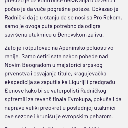
prestao je da kontroliše dešavanja u bazenu i
počeo je da vuče pogrešne poteze. Dokazao je
Radnički da je u stanju da se nosi sa Pro Rekom,
samo je ovoga puta potrebno da odigra
savršenu utakmicu u Đenovskom zalivu.
Zato je i otputovao na Apeninsko poluostrvo
ranije. Samo četiri sata nakon pobede nad
Novim Beogradom u majstorici srpskog
prvenstva i osvajanja titule, kragujevačka
ekspedicija se zaputila ka Liguriji i predgrađu
Đenove kako bi se vaterpolisti Radničkog
spfremili za revanš finala Evrokupa, pokušali da
naprave veliki preokret u poslednjoj utakmici
ove sezone i krunišu je evropskim peharom.