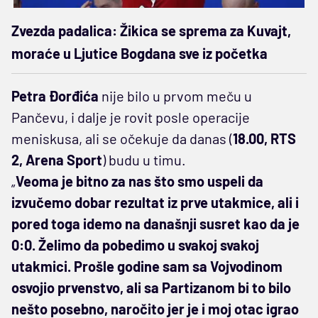
Zvezda padalica: Žikica se sprema za Kuvajt,
moraće u Ljutice Bogdana sve iz početka
Petra Đorđića
nije bilo u prvom meču u
Pančevu, i dalje je rovit posle operacije
meniskusa, ali se očekuje da danas (
18.00, RTS
2, Arena Sport
) budu u timu.
„
Veoma je bitno za nas što smo uspeli da
izvučemo dobar rezultat iz prve utakmice, ali i
pored toga idemo na današnji susret kao da je
0:0. Želimo da pobedimo u svakoj svakoj
utakmici. Prošle godine sam sa Vojvodinom
osvojio prvenstvo, ali sa Partizanom bi to bilo
nešto posebno, naročito jer je i moj otac igrao