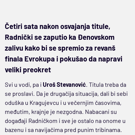
Četiri sata nakon osvajanja titule,
Radnički se zaputio ka Đenovskom
zalivu kako bi se spremio za revanš
finala Evrokupa i pokušao da napravi
veliki preokret
Svi u vodi, pa i
Uroš Stevanović
. Titula treba da
se proslavi. Da je drugačija situacija, dali bi sebi
oduška u Kragujevcu i u večernjim časovima,
međutim, krajnje je nezgodna. Nabacani su
događaji Radničkom i sve je ostalo na onome u
bazenu i sa navijačima pred punim tribinama.