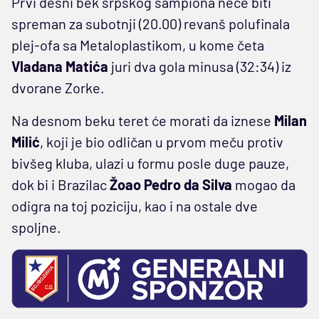
Prvi desni bek srpskog šampiona neće biti
spreman za subotnji (20.00) revanš polufinala
plej-ofa sa Metaloplastikom, u kome četa
Vladana Matića
juri dva gola minusa (32:34) iz
dvorane Zorke.
Na desnom beku teret će morati da iznese
Milan
Milić
, koji je bio odličan u prvom meču protiv
bivšeg kluba, ulazi u formu posle duge pauze,
dok bi i Brazilac
Žoao Pedro da Silva
mogao da
odigra na toj poziciju, kao i na ostale dve
spoljne.