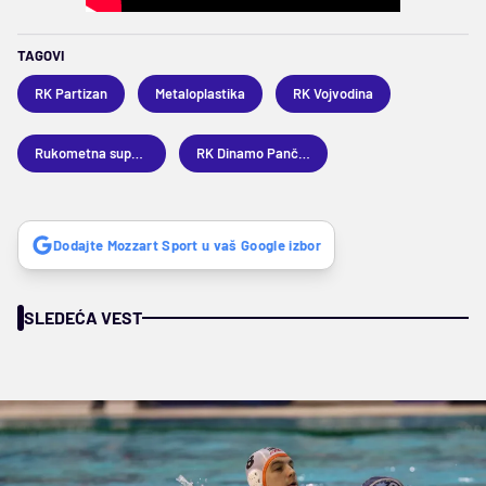
TAGOVI
RK Partizan
Metaloplastika
RK Vojvodina
Rukometna superliga
RK Dinamo Pančevo
Dodajte Mozzart Sport u vaš Google izbor
SLEDEĆA VEST