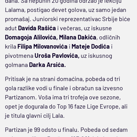
dana. Sa nepunih 20 godina održao je lekciju
Lalama, postigao devet golova, uz samo jedan
promašaj. Juniorski reprezentativac Srbije biće
adut
Davida Rašića
i večeras, uz iskusne
Domagoja Alilovića,
Milana Dakića
, odličnih
krila
Filipa Milovanovića
i
Mateje Dodića
i
pivotmena
Uroša Pavlovića,
uz iskusnog
golmana
Darka
Arsića.
Pritisak je na strani domaćina, pobeda od tri
gola razlike vodi u finale i obračun sa izvesno
Partizanom. Voša ima tri trofeja ove sezone,
opet je dogurala do Top 16 faze Lige Evrope, ali
je titula glavni cilj Lala.
Partizan je 99 odsto u finalu. Pobeda od sedam