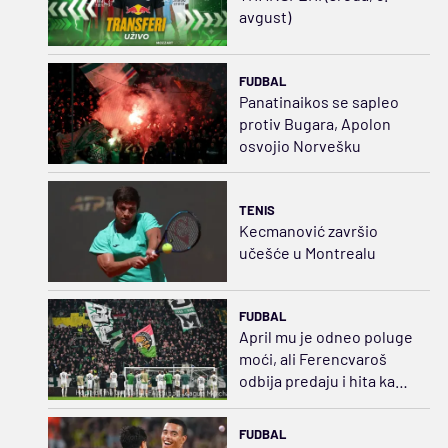
avgust)
FUDBAL
Panatinaikos se sapleo
protiv Bugara, Apolon
osvojio Norvešku
TENIS
Kecmanović završio
učešće u Montrealu
FUDBAL
April mu je odneo poluge
moći, ali Ferencvaroš
odbija predaju i hita ka
sudaru sa Salahom
FUDBAL