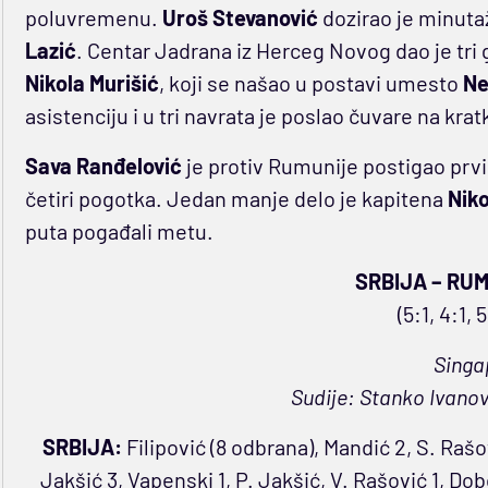
poluvremenu.
Uroš Stevanović
dozirao je minutaž
Lazić
. Centar Jadrana iz Herceg Novog dao je tri 
Nikola Murišić
, koji se našao u postavi umesto
Ne
asistenciju i u tri navrata je poslao čuvare na kra
Sava Ranđelović
je protiv Rumunije postigao prvi
četiri pogotka. Jedan manje delo je kapitena
Niko
puta pogađali metu.
SRBIJA – RUM
(5:1, 4:1, 
Singa
Sudije: Stanko Ivanov
SRBIJA:
Filipović (8 odbrana), Mandić 2, S. Rašov
Jakšić 3, Vapenski 1, P. Jakšić, V. Rašović 1, Do