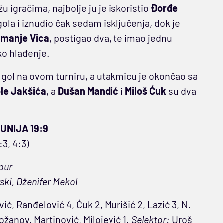
u igračima, najbolje ju je iskoristio
Đorđe
gola i iznudio čak sedam isključenja, dok je
manje Vica
, postigao dva, te imao jednu
tko hlađenje.
 gol na ovom turniru, a utakmicu je okončao sa
le Jakšića
, a
Dušan Mandić
i
Miloš Ćuk
su dva
UNIJA 19:9
5:3, 4:3)
pur
ski, Dženifer Mekol
ić, Ranđelović 4, Ćuk 2, Murišić 2, Lazić 3, N.
božanov, Martinović, Milojević 1.
Selektor:
Uroš