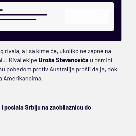
rivala, a i sa kime će, ukoliko ne zapne na
lu. Rival ekipe
Uroša Stevanovića
u osmini
su pobedom protiv Australije prošli dalje, dok
 sa Amerikancima.
la i poslala Srbiju na zaobilaznicu do