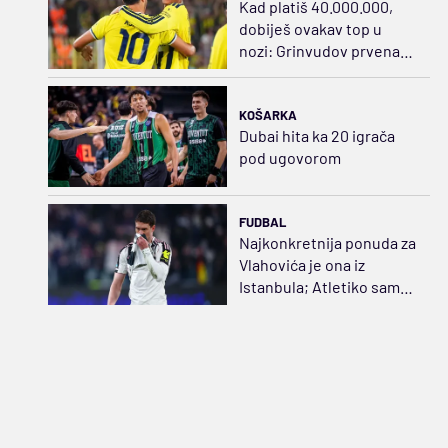
Kad platiš 40.000.000,
dobiješ ovakav top u
nozi: Grinvudov prvenac,
zategao praćku za sve
pare
KOŠARKA
Dubai hita ka 20 igrača
pod ugovorom
FUDBAL
Najkonkretnija ponuda za
Vlahovića je ona iz
Istanbula; Atletiko samo
gleda...