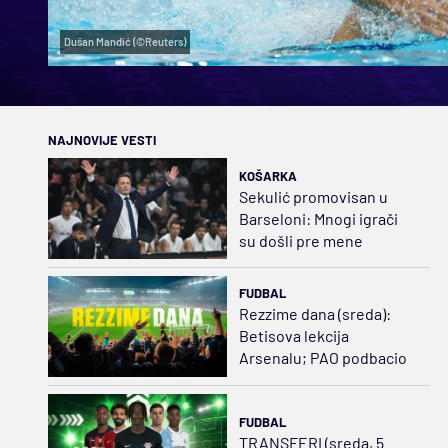
Dušan Mandić (©Reuters)
NAJNOVIJE VESTI
KOŠARKA
Sekulić promovisan u
Barseloni: Mnogi igrači
su došli pre mene
FUDBAL
Rezzime dana (sreda):
Betisova lekcija
Arsenalu; PAO podbacio
FUDBAL
TRANSFERI (sreda, 5.