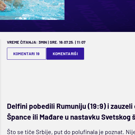
VREME ČITANJA: 3MIN | SRE. 16.07.25. | 11:07
KOMENTARI 19
KOMENTARIŠI
Delfini pobedili Rumuniju (19:9) i zauzel
Špance ili Mađare u nastavku Svetskog
Što se tiče Srbije, put do polufinala je poznat. Nij