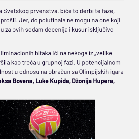
la Svetskog prvenstva, biće to derbi te faze,
rošli. Jer, do polufinala ne mogu na one koji
u za ovih sedam decenija i kusur isključivo
iminacionih bitaka ići na nekoga iz „velike
šila kao treća u grupnoj fazi. U potencijalnom
lnost u odnosu na obračun sa Olimpijskih igara
eksa Bovena, Luke Kupida, Džonija Hupera,