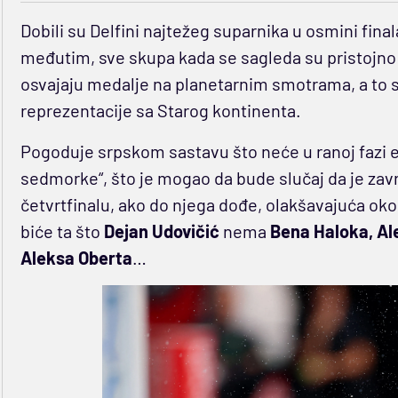
Dobili su Delfini najtežeg suparnika u osmini fina
međutim, sve skupa kada se sagleda su pristojno p
osvajaju medalje na planetarnim smotrama, a to s
reprezentacije sa Starog kontinenta.
Pogoduje srpskom sastavu što neće u ranoj fazi el
sedmorke“, što je mogao da bude slučaj da je zavr
četvrtfinalu, ako do njega dođe, olakšavajuća oko
biće ta što
Dejan Udovičić
nema
Bena Haloka, Al
Aleksa Oberta
…