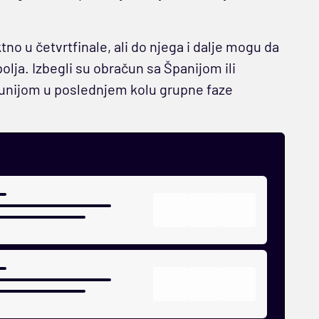
ktno u četvrtfinale, ali do njega i dalje mogu da
lja. Izbegli su obračun sa Španijom ili
nijom u poslednjem kolu grupne faze