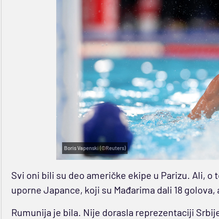
Boris Vapenski (©Reuters)
Svi oni bili su deo američke ekipe u Parizu. Ali, o
uporne Japance, koji su Mađarima dali 18 golova,
Rumunija je bila. Nije dorasla reprezentaciji Srb