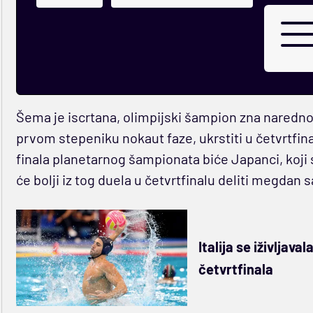
Šema je iscrtana, olimpijski šampion zna narednog 
prvom stepeniku nokaut faze, ukrstiti u četvrtfina
finala planetarnog šampionata biće Japanci, koji 
će bolji iz tog duela u četvrtfinalu deliti megdan
Italija se iživljava
četvrtfinala