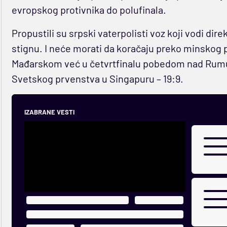
evropskog protivnika do polufinala.
Propustili su srpski vaterpolisti voz koji vodi dire
stignu. I neće morati da koračaju preko minskog po
Mađarskom već u četvrtfinalu pobedom nad Rumu
Svetskog prvenstva u Singapuru – 19:9.
IZABRANE VESTI