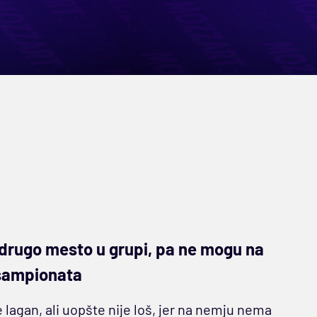
i drugo mesto u grupi, pa ne mogu na
 šampionata
e lagan, ali uopšte nije loš, jer na nemju nema