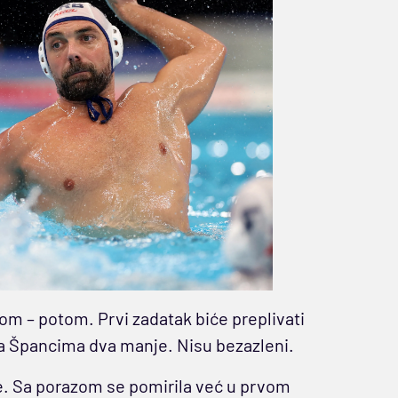
 tom – potom. Prvi zadatak biće preplivati
 a Špancima dva manje. Nisu bezazleni.
ije. Sa porazom se pomirila već u prvom