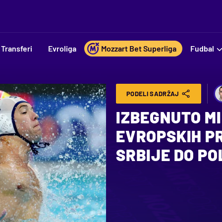
Transferi
Evroliga
Mozzart Bet Superliga
Fudbal
PODELI SADRŽAJ
IZBEGNUTO M
EVROPSKIH P
SRBIJE DO P