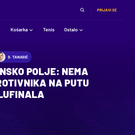
PRIJAVI SE
Košarka
Tenis
Ostalo
S. TANASIĆ
INSKO POLJE: NEMA
ROTIVNIKA NA PUTU
OLUFINALA