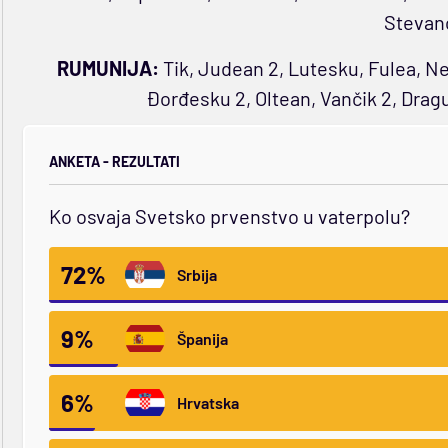
Stevan
RUMUNIJA:
Tik, Judean 2, Lutesku, Fulea, Nem
Đorđesku 2, Oltean, Vančik 2, Drag
ANKETA - REZULTATI
Ko osvaja Svetsko prvenstvo u vaterpolu?
72%
Srbija
9%
Španija
6%
Hrvatska