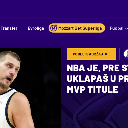
Transferi
Evroliga
Mozzart Bet Superliga
Fudbal
PODELI SADRŽAJ
NBA JE, PRE S
UKLAPAŠ U PR
MVP TITULE