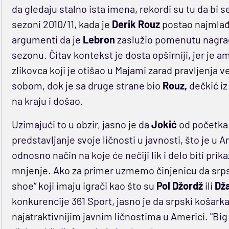
da gledaju stalno ista imena, rekordi su tu da bi s
sezoni 2010/11, kada je
Derik Rouz
postao najmlađi 
argumenti da je
Lebron
zaslužio pomenutu nagradu
sezonu. Čitav kontekst je dosta opširniji, jer je 
zlikovca koji je otišao u Majami zarad pravljenja v
sobom, dok je sa druge strane bio
Rouz,
dečkić iz 
na kraju i došao.
Uzimajući to u obzir, jasno je da
Jokić
od početka 
predstavljanje svoje ličnosti u javnosti, što je u
odnosno način na koje će nečiji lik i delo biti pr
mnjenje. Ako za primer uzmemo činjenicu da srpsk
shoe“ koji imaju igrači kao što su
Pol Džordž
ili
Dž
konkurencije 361 Sport, jasno je da srpski košarka
najatraktivnijim javnim ličnostima u Americi. "Big