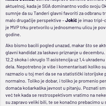
aktuelnoj, kada je SGA dominantno vodio svoju 
sumnje da su Tanderi glavni favoriti za odbranu tr
malo drugačije perspektive –
Jokić
je imao tripl-
je MVP trku pretvorilo u jednosmernu ulicu je po
godine.
Ako bismo bacili pogled unazad, makar što se akt
glavni kandidat za laskavo priznanje u decembru
12,2 skoka i okruglo 11 asistencija uz 1,4 ukrade
dela. Nepotrebno je više i komentarisati koliko su
razmazio u toj meri da se na statistički istorijske
normalno. Toliko je dobar, i toliko je promenio pe
domaća košarkaška javnost u pitanju. Poznati smo
već tek kada se restrospektivom vratimo na neke 
su zapravo veliki bili, te se konačno prebacimo u 