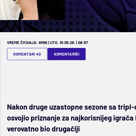
VREME ČITANJA: 6MIN | UTO. 19.05.26. | 08:57
KOMENTARI 40
KOMENTARIŠI
Nakon druge uzastopne sezone sa tripl-d
osvojio priznanje za najkorisnijeg igrača
verovatno bio drugačiji