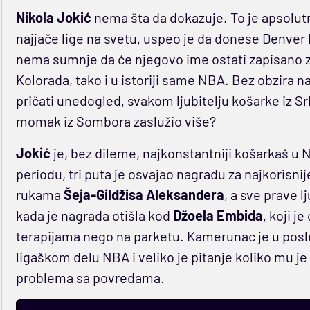
Nikola Jokić
nema šta da dokazuje. To je apsolutn
najjače lige na svetu, uspeo je da donese Denver N
nema sumnje da će njegovo ime ostati zapisano zla
Kolorada, tako i u istoriji same NBA. Bez obzira 
pričati unedogled, svakom ljubitelju košarke iz Sr
momak iz Sombora zaslužio više?
Jokić
je, bez dileme, najkonstantniji košarkaš u 
periodu, tri puta je osvajao nagradu za najkorisni
rukama
Šeja-Gildžisa Aleksandera
, a sve prave l
kada je nagrada otišla kod
Džoela Embida
, koji j
terapijama nego na parketu. Kamerunac je u posl
ligaškom delu NBA i veliko je pitanje koliko mu je
problema sa povredama.