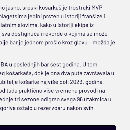
o jasno, srpski košarkaš je trostruki MVP
agetsima jedini prsten u istoriji franšize i
tnim slovima, kako u istoriji ekipe iz
na sva dostignuća i rekorde o kojima se može
bije bar je jednom prošlo kroz glavu – možda je
NBA u poslednjih bar šest godina. U tom
jeg košarkaša, dok je ona dva puta završavala u
jubitelje košarke najviše boli 2023. godina,
e od tada praktično više vremena provodi na
ednje tri sezone odigrao svega 96 utakmica u
 goriva ostalo u rezervoaru nakon svih