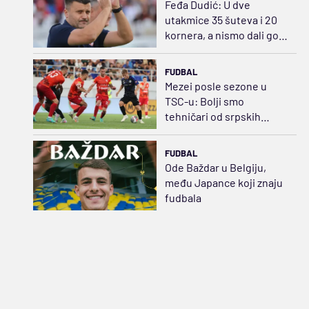
Feđa Dudić: U dve
utakmice 35 šuteva i 20
kornera, a nismo dali gol!
Očekujem da ga damo iz
prekida
FUDBAL
Mezei posle sezone u
TSC-u: Bolji smo
tehničari od srpskih
igrača
FUDBAL
Ode Baždar u Belgiju,
među Japance koji znaju
fudbala