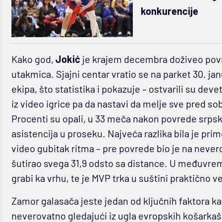
konkurencije
Kako god,
Jokić
je krajem decembra doživeo povr
utakmica. Sjajni centar vratio se na parket 30. j
ekipa, što statistika i pokazuje – ostvarili su dev
iz video igrice pa da nastavi da melje sve pred sob
Procenti su opali, u 33 meča nakon povrede srpski
asistencija u proseku. Najveća razlika bila je prim
video gubitak ritma – pre povrede bio je na never
šutirao svega 31,9 odsto sa distance. U međuvr
grabi ka vrhu, te je MVP trka u suštini praktično v
Zamor galasača jeste jedan od ključnih faktora ka
neverovatno gledajući iz ugla evropskih košarkašk