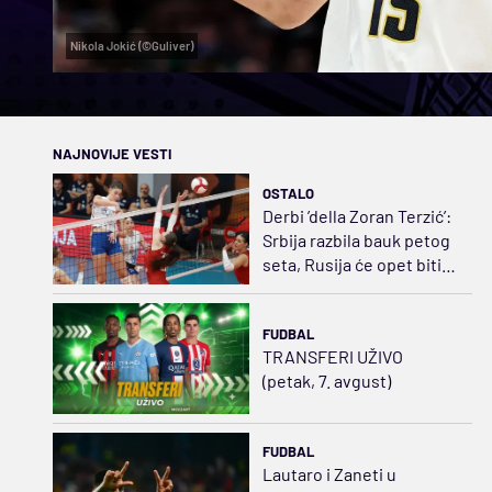
Nikola Jokić (©Guliver)
NAJNOVIJE VESTI
OSTALO
Derbi ’della Zoran Terzić’:
Srbija razbila bauk petog
seta, Rusija će opet biti
strah i trepet
FUDBAL
TRANSFERI UŽIVO
(petak, 7. avgust)
FUDBAL
Lautaro i Zaneti u