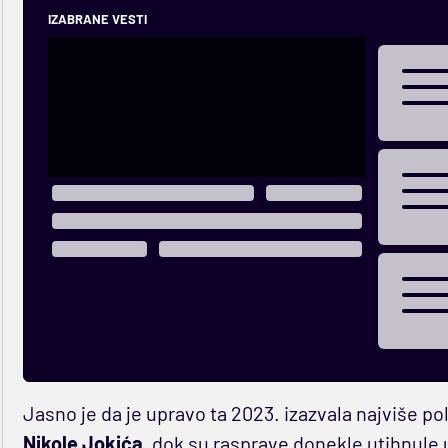
IZABRANE VESTI
Jasno je da je upravo ta 2023. izazvala najviše pol
Nikole Jokića
, dok su rasprave donekle utihnule