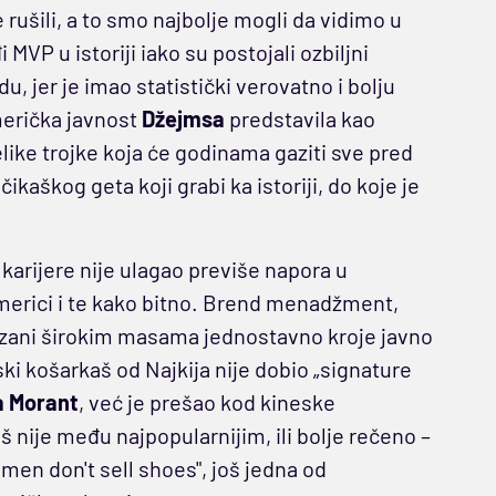
e rušili, a to smo najbolje mogli da vidimo u
MVP u istoriji iako su postojali ozbiljni
, jer je imao statistički verovatno i bolju
američka javnost
Džejmsa
predstavila kao
elike trojke koja će godinama gaziti sve pred
čikaškog geta koji grabi ka istoriji, do koje je
karijere nije ulagao previše napora u
 Americi i te kako bitno. Brend menadžment,
ikazani širokim masama jednostavno kroje javno
i košarkaš od Najkija nije dobio „signature
a Morant
, već je prešao kod kineske
š nije među najpopularnijim, ili bolje rečeno –
 men don't sell shoes", još jedna od