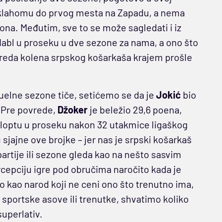
Oklahomu do prvog mesta na Zapadu, a nema
ona. Međutim, sve to se može sagledati i iz
dabl u proseku u dve sezone za nama, a ono što
vreda kolena srpskog košarkaša krajem prošle
uelne sezone tiče, setićemo se da je
Jokić
bio
. Pre povrede,
Džoker
je beležio 29,6 poena,
nu loptu u proseku nakon 32 utakmice ligaškog
 sjajne ove brojke – jer nas je srpski košarkaš
 partije ili sezone gleda kao na nešto sasvim
rcepciju igre pod obručima naročito kada je
 kao narod koji ne ceni ono što trenutno ima,
sportske asove ili trenutke, shvatimo koliko
superlativ.