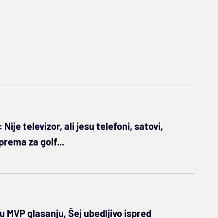
Nije televizor, ali jesu telefoni, satovi,
prema za golf...
u MVP glasanju, Šej ubedljivo ispred