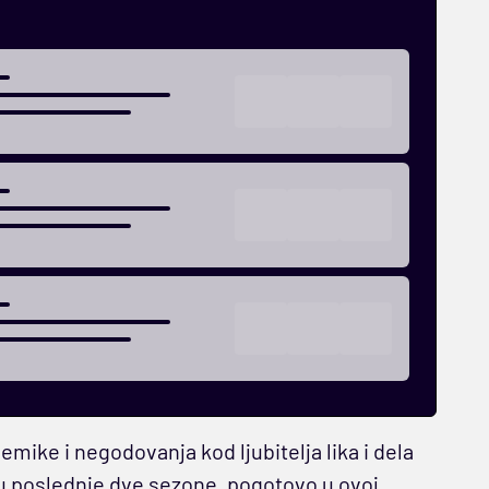
emike i negodovanja kod ljubitelja lika i dela
 u poslednje dve sezone, pogotovo u ovoj