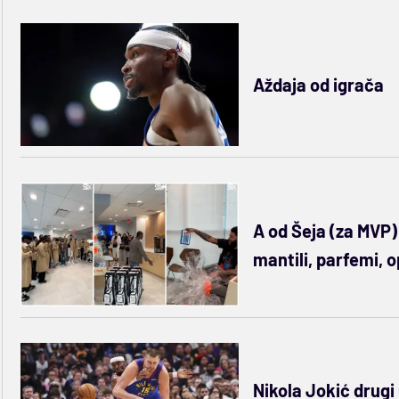
Aždaja od igrača
A od Šeja (za MVP): 
mantili, parfemi, o
Nikola Jokić drugi 