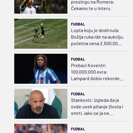
presingu na Romera:
Čekamo te u Interu
FUDBAL
Lopta koju je dodirnula
Božija ruka ide na aukciju,
početna cena 2.500.000
dolara
FUDBAL
Prebaci Koventri
100.000.000 evra:
Lampard dobio rekordera
iz Danske
FUDBAL
Stanković: Izgleda da je
ovde uvek pitanje života i
smrti, iako se ja ne
slažem sa tim
FUDBAL