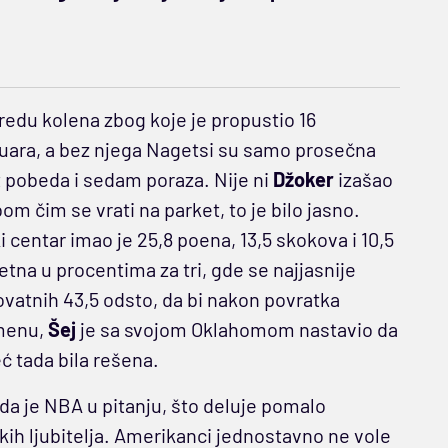
edu kolena zbog koje je propustio 16
anuara, a bez njega Nagetsi su samo prosečna
et pobeda i sedam poraza. Nije ni
Džoker
izašao
om čim se vrati na parket, to je bilo jasno.
 centar imao je 25,8 poena, 13,5 skokova i 10,5
etna u procentima za tri, gde se najjasnije
ovatnih 43,5 odsto, da bi nakon povratka
emenu,
Šej
je sa svojom Oklahomom nastavio da
eć tada bila rešena.
da je NBA u pitanju, što deluje pomalo
ih ljubitelja. Amerikanci jednostavno ne vole