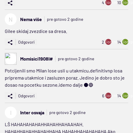
ion:minus
ion:p
4
10
N
Nema više
pre gotovo 2 godine
Gilee skidaj zvezdice sa dresa.
ion:minus
ion:p
Odgovori
2
14
Momisici1908I#
pre gotovo 2 godine
Potcijenili smo Milan lose usli u utakmicu,definitivnp losa
priprema utakmice i zasluzen poraz. Jedino je dobro sto je
dosao na pocetku sezone,idemo dalje ⚫️🔵
ion:minus
ion:p
Odgovori
6
14
I
Inter osvaja
pre gotovo 2 godine
LŠ HAHAHAHAHAHHAHAHHAHAAHAH.
HAHAHHAHAHHAHAHHAHA HAHAHHAHAHAHAHA Ako