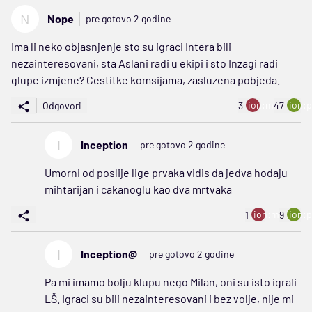
N
Nope
pre gotovo 2 godine
Ima li neko objasnjenje sto su igraci Intera bili
nezainteresovani, sta Aslani radi u ekipi i sto Inzagi radi
glupe izmjene? Cestitke komsijama, zasluzena pobjeda.
ion:minus
ion:p
Odgovori
3
47
I
Inception
pre gotovo 2 godine
Umorni od poslije lige prvaka vidis da jedva hodaju
mihtarijan i cakanoglu kao dva mrtvaka
ion:minus
ion:p
1
9
I
Inception@
pre gotovo 2 godine
Pa mi imamo bolju klupu nego Milan, oni su isto igrali
LŠ. Igraci su bili nezainteresovani i bez volje, nije mi