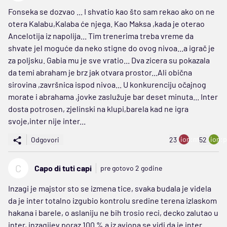
Fonseka se dozvao ... I shvatio kao što sam rekao ako on ne
otera Kalabu,Kalaba će njega. Kao Maksa ,kada je oterao
Ancelotija iz napolija... Tim trenerima treba vreme da
shvate jel moguće da neko stigne do ovog nivoa...a igrač je
za poljsku. Gabia mu je sve vratio... Dva zicera su pokazala
da temi abraham je brz jak otvara prostor...Ali obična
sirovina ,završnica ispod nivoa... U konkurenciju očajnog
morate i abrahama ,jovke zaslužuje bar deset minuta... Inter
dosta potrosen, zjelinski na klupi,barela kad ne igra
svoje,inter nije inter...
ion:minus
ion:p
Odgovori
23
52
C
Capo di tuti capi
pre gotovo 2 godine
Inzagi je majstor sto se izmena tice, svaka budala je videla
da je inter totalno izgubio kontrolu sredine terena izlaskom
hakana i barele, o aslaniju ne bih trosio reci, decko zalutao u
inter, inzagijev poraz 100 % a iz aviona se vidi da je inter