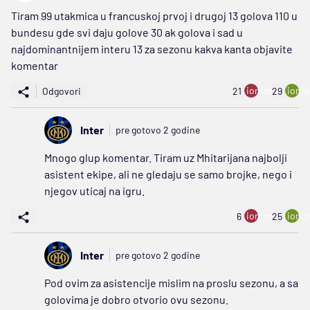
Tiram 99 utakmica u francuskoj prvoj i drugoj 13 golova 110 u
bundesu gde svi daju golove 30 ak golova i sad u
najdominantnijem interu 13 za sezonu kakva kanta objavite
komentar
ion:minus
ion:p
Odgovori
21
29
Inter
pre gotovo 2 godine
Mnogo glup komentar. Tiram uz Mhitarijana najbolji
asistent ekipe, ali ne gledaju se samo brojke, nego i
njegov uticaj na igru.
ion:minus
ion:p
6
25
Inter
pre gotovo 2 godine
Pod ovim za asistencije mislim na proslu sezonu, a sa
golovima je dobro otvorio ovu sezonu.