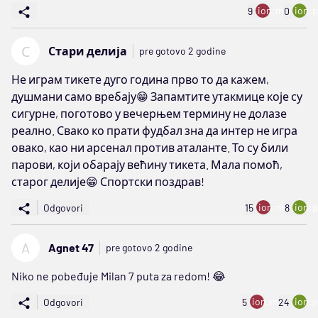
ion:minus
ion:p
9
0
С
Стари делија
pre gotovo 2 godine
Не играм тикете дуго година прво то да кажем,
душмани само вребају😁 Запамтите утакмице које су
сигурне, поготово у вечерњем термину не долазе
реално. Свако ко прати фудбал зна да интер не игра
овако, као ни арсенал против аталанте. То су били
парови, који обарају већину тикета. Мала помоћ,
старог делије😁 Спортски поздрав!
ion:minus
ion:p
Odgovori
15
8
A
Agnet 47
pre gotovo 2 godine
Niko ne pobeđuje Milan 7 puta za redom! 😂
ion:minus
ion:p
Odgovori
5
24