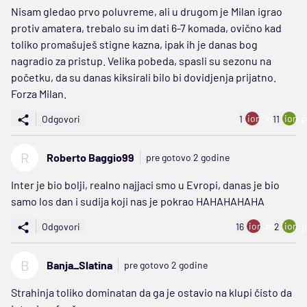
Nisam gledao prvo poluvreme, ali u drugom je Milan igrao
protiv amatera, trebalo su im dati 6-7 komada, ovično kad
toliko promašuješ stigne kazna, ipak ih je danas bog
nagradio za pristup. Velika pobeda, spasli su sezonu na
početku, da su danas kiksirali bilo bi dovidjenja prijatno.
Forza Milan.
ion:minus
ion:p
Odgovori
1
11
R
Roberto Baggio99
pre gotovo 2 godine
Inter je bio bolji, realno najjaci smo u Evropi, danas je bio
samo los dan i sudija koji nas je pokrao HAHAHAHAHA
ion:minus
ion:p
Odgovori
16
2
B
Banja_Slatina
pre gotovo 2 godine
Strahinja toliko dominatan da ga je ostavio na klupi čisto da