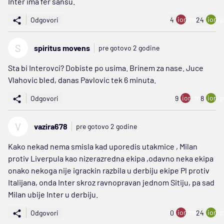
Inter ima fer šansu.
ion:minus
ion:p
Odgovori
4
24
S
spiritus movens
pre gotovo 2 godine
Sta bi Interovci? Dobiste po usima. Brinem za nase. Juce
Vlahovic bled, danas Pavlovic tek 6 minuta.
ion:minus
ion:p
Odgovori
9
8
V
vazira678
pre gotovo 2 godine
Kako nekad nema smisla kad uporedis utakmice , Milan
protiv Liverpula kao nizerazredna ekipa ,odavno neka ekipa
onako nekoga nije igrackin razbila u derbiju ekipe Pl protiv
Italijana, onda Inter skroz ravnopravan jednom Sitiju, pa sad
Milan ubije Inter u derbiju.
ion:minus
ion:p
Odgovori
0
24