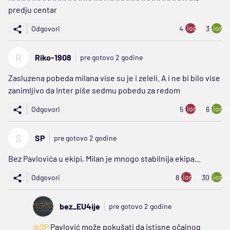
predju centar
ion:minus
ion:p
Odgovori
4
3
R
Riko-1908
pre gotovo 2 godine
Zasluzena pobeda milana vise su je i zeleli. A i ne bi bilo vise
zanimljivo da Inter piše sedmu pobedu za redom
ion:minus
ion:p
Odgovori
5
6
S
SP
pre gotovo 2 godine
Bez Pavlovića u ekipi, Milan je mnogo stabilnija ekipa...
ion:minus
ion:p
Odgovori
8
30
bez_EU4ije
pre gotovo 2 godine
@SP
Pavlović može pokušati da istisne očajnog