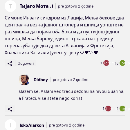
Т
Тијаго Мота :)
pre gotovo 2 godine
Симоне Инзаги синдром из Лација. Мења бекове два
централна везна једног штопера и шпица уопште не
размишља да појача оба бока и да пусти још једног
шпица. Мења барелу јединог тркача на средину
терена, убацује два дрвета Асланија и Фрстезија.
Хвала чика Заги али Јувентус је ту 🤍🖤🤍🖤
ion:minus
ion:p
Odgovori
7
18
Oldboy
pre gotovo 2 godine
slazem se, Aslani vec treću sezonu na nivou Guarina,
a Fratezi, vise štete nego koristi
ion:minus
ion:p
1
1
I
IskoAlarkon
pre gotovo 2 godine