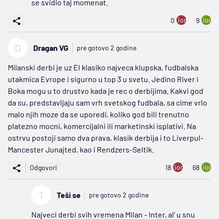
se svidio taj momenat.
ion:minus
ion:p
0
9
D
Dragan VG
pre gotovo 2 godine
Milanski derbi je uz El klasiko najveca klupska, fudbalska
utakmica Evrope i sigurno u top 3 u svetu. Jedino River i
Boka mogu u to drustvo kada je rec o derbijima. Kakvi god
da su, predstavljaju sam vrh svetskog fudbala, sa cime vrlo
malo njih moze da se uporedi, koliko god bili trenutno
platezno mocni, komercijalni ili marketinski isplativi. Na
ostrvu postoji samo dva prava, klasik derbija i to Liverpul-
Mancester Junajted, kao i Rendzers-Seltik.
ion:minus
ion:p
Odgovori
18
68
T
Teši se
pre gotovo 2 godine
Najveci derbi svih vremena Milan - Inter, al' u snu