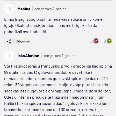
M
Mesina
pre gotovo 2 godine
E moj Inzagi,zbog tvojih izmena vas nadigra tim u kome
igraju Okafor,Leao,Ejbraham...baš me briga ko će da
pobedi,ali ovo bode oči.
ion:minus
ion:p
Odgovori
6
8
I
IskoAlarkon
pre gotovo 2 godine
Sta ti je zivot igras u francuskoj prvoj i drugoj ligi kao spic na
99 utakmica das 13 golova,imas dobre savetnike i
menadzere odes u bundes gde svaki spic melje das na 110
tekmi 30ak golova skromno ali bolje, ovoga puta ti kazu da
sacekas istek ugovora a oni napumpaju medije da si doktor.
Odes u inter na pricu da te trazi milan,najdominatniji tim
italije i tu kao spic za sezonu das 13 golova ko zna kako jer si
iz sansi koje si imao trebao dati 30 srecom rezerva ti je
arnautovic pa su svi u fazonu da si dobar. A ti, ti si kanta