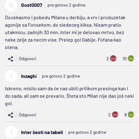
G
Gost0007
pre gotovo 2 godine
Docekasmo i pobedu Milana u derbiju, a vrv i produzetak
agonije sa Fonsekom, do sledeceg kiksa. Nisam pratio
utakmicu, zadnjih 30 min, Inter mi je delovao mrtvo, bez
neke zelje za necim vise. Prelep gol Gabije, Fofana kao
stena.
ion:minus
ion:p
Odgovori
2
10
I
Inzaghi
pre gotovo 2 godine
Iskreno, mislio sam da će nas ubiti prilikom presinga kao i
do sada, ali sam se prevario. Šteta sto Milan nije dao još neki
gol.
ion:minus
ion:p
Odgovori
2
8
I
Inter šesti na tabeli
pre gotovo 2 godine