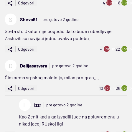
ion:minus
ion:p
Odgovori
4
8
S
Sheva91
pre gotovo 2 godine
Steta sto Okafor nije pogodio da to bude i ubedljivije.
Zasluzili su navijaci jednu ovakvu podebu.
ion:minus
ion:p
Odgovori
4
22
D
Delijasasvera
pre gotovo 2 godine
Čim nema srpskog maldinija, milan proigrao....
ion:minus
ion:p
Odgovori
10
36
L
lzzr
pre gotovo 2 godine
Kao Zenit kad u ga izvadili juce na poluvremenu u
nikad jacoj RUskoj ligi