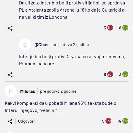
Da ali zato Inter bio bolji protiv sitija koji se sprda sa
PL a Atalanta zabila Arsenal u 16 ko da je Cukaricki a
ne veliki tim iz Londona
ion:minus
ion:p
3
8
@
@Cika
pre gotovo 2 godine
Inter je bio bolji protiv Citya samo u tvojim snovima.
Promeni naocare.
ion:minus
ion:p
6
3
M
Miloras
pre gotovo 2 godine
Kakvi kompleksi da u pobedi Milana 95% teksta bude o
Interu i njegovoj "veličini"...
ion:minus
ion:p
Odgovori
5
14