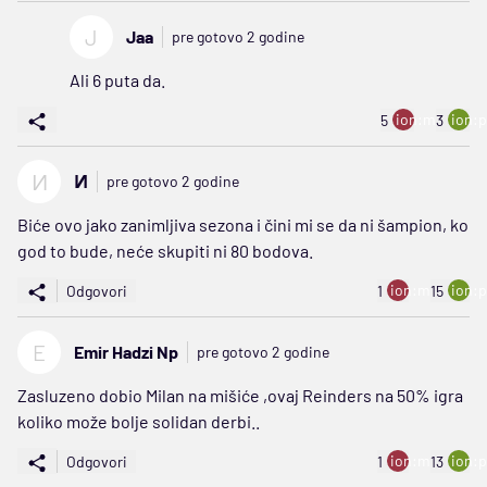
J
Jaa
pre gotovo 2 godine
Ali 6 puta da.
ion:minus
ion:p
5
3
И
И
pre gotovo 2 godine
Biće ovo jako zanimljiva sezona i čini mi se da ni šampion, ko
god to bude, neće skupiti ni 80 bodova.
ion:minus
ion:p
Odgovori
1
15
E
Emir Hadzi Np
pre gotovo 2 godine
Zasluzeno dobio Milan na mišiće ,ovaj Reinders na 50% igra
koliko može bolje solidan derbi..
ion:minus
ion:p
Odgovori
1
13