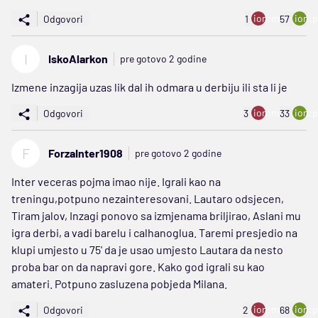
ion:minus
ion:p
Odgovori
1
57
I
IskoAlarkon
pre gotovo 2 godine
Izmene inzagija uzas lik dal ih odmara u derbiju ili sta li je
ion:minus
ion:p
Odgovori
3
33
F
ForzaInter1908
pre gotovo 2 godine
Inter veceras pojma imao nije. Igrali kao na
treningu,potpuno nezainteresovani. Lautaro odsjecen,
Tiram jalov, Inzagi ponovo sa izmjenama briljirao, Aslani mu
igra derbi, a vadi barelu i calhanoglua. Taremi presjedio na
klupi umjesto u 75' da je usao umjesto Lautara da nesto
proba bar on da napravi gore. Kako god igrali su kao
amateri. Potpuno zasluzena pobjeda Milana.
ion:minus
ion:p
Odgovori
2
68