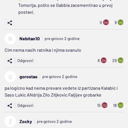
Tomorija, pošto se Gabbia zacementirao u prvoj
postavi.
ion:minus
ion:p
0
9
N
Nebitan10
pre gotovo 2 godine
Cim nema nasih ratnika i njima svanulo
ion:minus
ion:p
Odgovori
6
29
G
gorostas
pre gotovo 2 godine
pa logicno kad nema prevare vedete iz partizana Kalabic i
Saso Lukic ANdrija ZIlo ZIljkovic Faljijev grobarke
ion:minus
ion:p
Odgovori
15
18
Z
Zocky
pre gotovo 2 godine