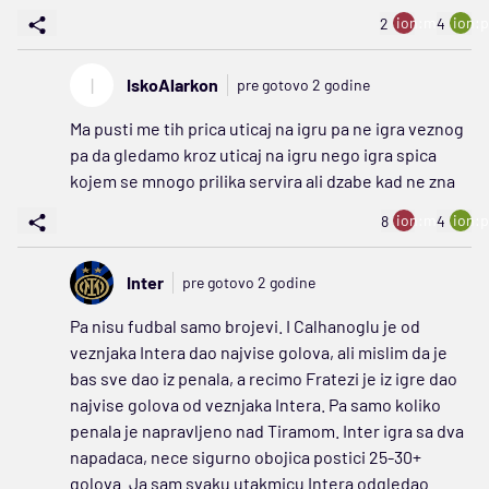
ion:minus
ion:p
2
4
I
IskoAlarkon
pre gotovo 2 godine
Ma pusti me tih prica uticaj na igru pa ne igra veznog
pa da gledamo kroz uticaj na igru nego igra spica
kojem se mnogo prilika servira ali dzabe kad ne zna
ion:minus
ion:p
8
4
Inter
pre gotovo 2 godine
Pa nisu fudbal samo brojevi. I Calhanoglu je od
veznjaka Intera dao najvise golova, ali mislim da je
bas sve dao iz penala, a recimo Fratezi je iz igre dao
najvise golova od veznjaka Intera. Pa samo koliko
penala je napravljeno nad Tiramom. Inter igra sa dva
napadaca, nece sigurno obojica postici 25-30+
golova. Ja sam svaku utakmicu Intera odgledao