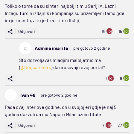
Toliko o tome da su sinteri najbolji tim u Seriji A. Lazni
Inzagi, Turcin izdajnik i kompanija su prizemljeni tamo gde
im je i mesto, a to je treci tim u Italiji.
ion:minus
ion:p
Odgovori
16
15
A
Admine ima li te
pre gotovo 2 godine
Sto dozvoljavas mladjim maloljetnicima
(
@Dogcatchers
) da urusavaju ovaj portal?
ion:minus
ion:p
1
6
I
Ivan 48
pre gotovo 2 godine
Pada ovaj Inter ove godine, on u svojoj eri gdje je naj 5
godina dozvoli da mu Napoli i Milan uzmu titule
ion:minus
ion:p
Odgovori
7
27