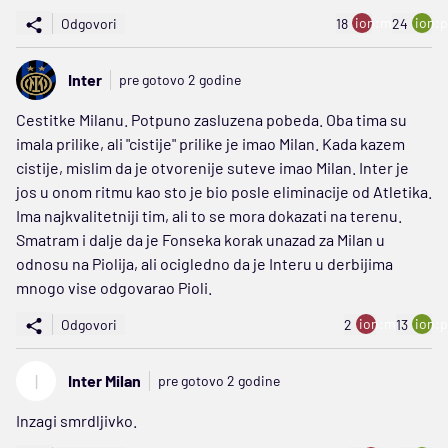
ion:minus
ion:p
Odgovori
18
24
Inter
pre gotovo 2 godine
Cestitke Milanu. Potpuno zasluzena pobeda. Oba tima su
imala prilike, ali "cistije" prilike je imao Milan. Kada kazem
cistije, mislim da je otvorenije suteve imao Milan. Inter je
jos u onom ritmu kao sto je bio posle eliminacije od Atletika.
Ima najkvalitetniji tim, ali to se mora dokazati na terenu.
Smatram i dalje da je Fonseka korak unazad za Milan u
odnosu na Piolija, ali ocigledno da je Interu u derbijima
mnogo vise odgovarao Pioli.
ion:minus
ion:p
Odgovori
2
13
I
Inter Milan
pre gotovo 2 godine
Inzagi smrdljivko.