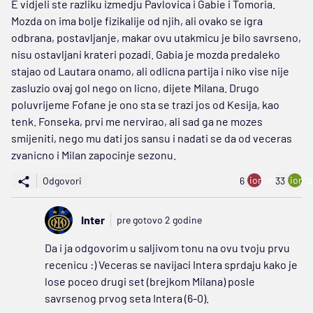
E vidjeli ste razliku izmedju Pavlovica i Gabie i Tomoria.
Mozda on ima bolje fizikalije od njih, ali ovako se igra
odbrana, postavljanje, makar ovu utakmicu je bilo savrseno,
nisu ostavljani krateri pozadi. Gabia je mozda predaleko
stajao od Lautara onamo, ali odlicna partija i niko vise nije
zasluzio ovaj gol nego on licno, dijete Milana. Drugo
poluvrijeme Fofane je ono sta se trazi jos od Kesija, kao
tenk. Fonseka, prvi me nervirao, ali sad ga ne mozes
smijeniti, nego mu dati jos sansu i nadati se da od veceras
zvanicno i Milan zapocinje sezonu.
ion:minus
ion:p
Odgovori
6
33
Inter
pre gotovo 2 godine
Da i ja odgovorim u saljivom tonu na ovu tvoju prvu
recenicu :) Veceras se navijaci Intera sprdaju kako je
lose poceo drugi set (brejkom Milana) posle
savrsenog prvog seta Intera (6-0).