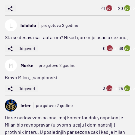
ion:minus
ion:p
41
20
L
lolololo
pre gotovo 2 godine
Sta se desava sa Lautarom? Nikad gore nije usao u sezonu.
ion:minus
ion:p
Odgovori
0
36
M
Murke
pre gotovo 2 godine
Bravo Milan…sampionski
ion:minus
ion:p
Odgovori
3
25
Inter
pre gotovo 2 godine
Da se nadovezem na onaj moj komentar dole, napokon je
Milan bio ravnopravan (u ovom slucaju i dominantniji)
protivnik Interu. U poslednjih par sezona cak i kad je Milan