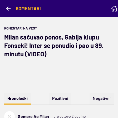
KOMENTARI
KOMENTARI NA VEST
Milan sačuvao ponos, Gabija klupu
Fonseki! Inter se ponudio i pao u 89.
minutu (VIDEO)
Hronološki
Pozitivni
Negativni
S
Sempre Ac Milan
pre gotovo 2 godine