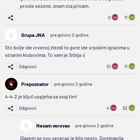
prosle sezone, znam sta pricam.
ion:minus
ion:p
0
11
G
Grupa JNA
pre gotovo 2 godine
Sto bolje ide crvenoj zlezdi to gore ide srpskim igracima u
stranim klubovima. To vam je Srbija :(
ion:minus
ion:p
Odgovori
51
11
Prepoznator
pre gotovo 2 godine
4-4-2 je ključ uspjeha sa ovaj tim!
ion:minus
ion:p
Odgovori
4
52
N
Nesam verovao
pre gotovo 2 godine
Slazem se ovo veceras je bilo nesto. Dominacija