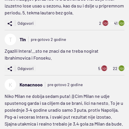
izuzetno lose usao u sezonu, kao da su i dslje u pripremnom
periodu, 5. tekma lautaro bez gola.
ion:minus
ion:p
Odgovori
2
41
T
Tln
pre gotovo 2 godine
Zgazili Intera!...sto ne znaci da ne treba nogirat
Ibrahimovica i Fonseku.
ion:minus
ion:p
Odgovori
5
22
K
Konacnooo
pre gotovo 2 godine
Niko Milan ne dobija sedam puta!:)) Cim Milan ne udje
spustenog garda i sa ciljem da se brani, lici na nesto. To je u
poslednje 3-4 godine uradio samo 3 puta, protiv Napolija,
Psg-a i veceras Intera, i svaki put rezultat nije izostao.
Sjajna utakmica i realno trebalo je 3,4 gola za Milan da bude.