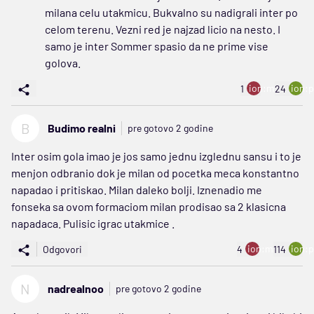
milana celu utakmicu. Bukvalno su nadigrali inter po
celom terenu. Vezni red je najzad licio na nesto. I
samo je inter Sommer spasio da ne prime vise
golova.
ion:minus
ion:p
1
24
B
Budimo realni
pre gotovo 2 godine
Inter osim gola imao je jos samo jednu izglednu sansu i to je
menjon odbranio dok je milan od pocetka meca konstantno
napadao i pritiskao. Milan daleko bolji. Iznenadio me
fonseka sa ovom formaciom milan prodisao sa 2 klasicna
napadaca. Pulisic igrac utakmice .
ion:minus
ion:p
Odgovori
4
114
N
nadrealnoo
pre gotovo 2 godine