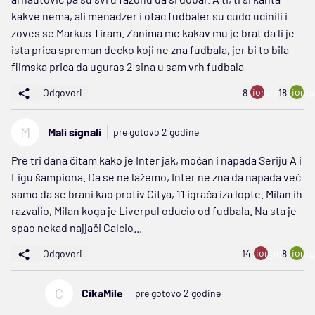
kakve nema, ali menadzer i otac fudbaler su cudo ucinili i
zoves se Markus Tiram. Zanima me kakav mu je brat da li je
ista prica spreman decko koji ne zna fudbala, jer bi to bila
filmska prica da uguras 2 sina u sam vrh fudbala
ion:minus
ion:p
Odgovori
8
18
M
Mali signali
pre gotovo 2 godine
Pre tri dana čitam kako je Inter jak, moćan i napada Seriju A i
Ligu šampiona. Da se ne lažemo, Inter ne zna da napada već
samo da se brani kao protiv Citya, 11 igrača iza lopte. Milan ih
razvalio, Milan koga je Liverpul oducio od fudbala. Na sta je
spao nekad najjači Calcio...
ion:minus
ion:p
Odgovori
14
8
C
CikaMile
pre gotovo 2 godine