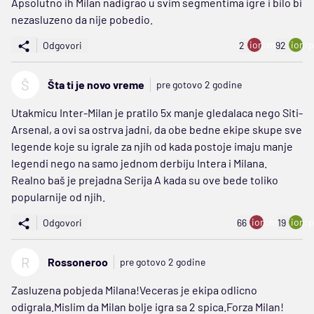
Apsolutno ih Milan nadigrao u svim segmentima igre i bilo bi
nezasluzeno da nije pobedio.
ion:minus
ion:p
Odgovori
2
92
Š
Šta ti je novo vreme
pre gotovo 2 godine
Utakmicu Inter-Milan je pratilo 5x manje gledalaca nego Siti-
Arsenal, a ovi sa ostrva jadni, da obe bedne ekipe skupe sve
legende koje su igrale za njih od kada postoje imaju manje
legendi nego na samo jednom derbiju Intera i Milana.
Realno baš je prejadna Serija A kada su ove bede toliko
popularnije od njih.
ion:minus
ion:p
Odgovori
66
19
R
Rossoneroo
pre gotovo 2 godine
Zasluzena pobjeda Milana!Veceras je ekipa odlicno
odigrala.Mislim da Milan bolje igra sa 2 spica.Forza Milan!