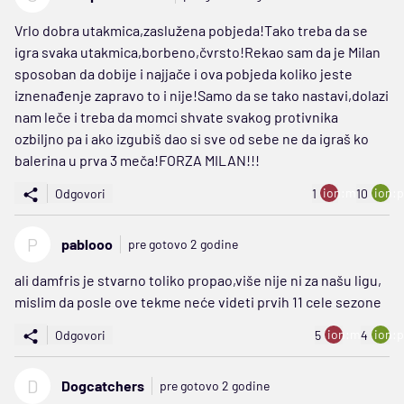
Vrlo dobra utakmica,zaslužena pobjeda!Tako treba da se
igra svaka utakmica,borbeno,čvrsto!Rekao sam da je Milan
sposoban da dobije i najjače i ova pobjeda koliko jeste
iznenađenje zapravo to i nije!Samo da se tako nastavi,dolazi
nam leče i treba da momci shvate svakog protivnika
ozbiljno pa i ako izgubiš dao si sve od sebe ne da igraš ko
balerina u prva 3 meča!FORZA MILAN!!!
ion:minus
ion:p
Odgovori
1
10
P
pablooo
pre gotovo 2 godine
ali damfris je stvarno toliko propao,više nije ni za našu ligu,
mislim da posle ove tekme neće videti prvih 11 cele sezone
ion:minus
ion:p
Odgovori
5
4
D
Dogcatchers
pre gotovo 2 godine