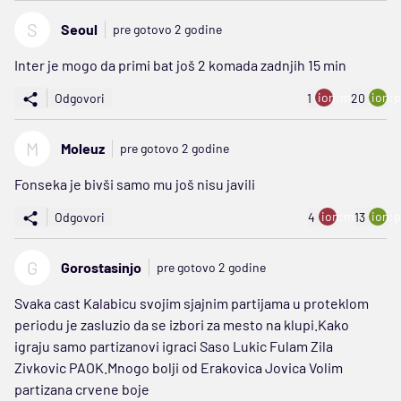
S
Seoul
pre gotovo 2 godine
Inter je mogo da primi bat još 2 komada zadnjih 15 min
ion:minus
ion:p
Odgovori
1
20
M
Moleuz
pre gotovo 2 godine
Fonseka je bivši samo mu još nisu javili
ion:minus
ion:p
Odgovori
4
13
G
Gorostasinjo
pre gotovo 2 godine
Svaka cast Kalabicu svojim sjajnim partijama u proteklom
periodu je zasluzio da se izbori za mesto na klupi.Kako
igraju samo partizanovi igraci Saso Lukic Fulam Zila
Zivkovic PAOK.Mnogo bolji od Erakovica Jovica Volim
partizana crvene boje