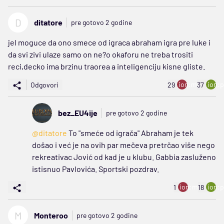
D
ditatore
pre gotovo 2 godine
jel moguce da ono smece od igraca abraham igra pre luke i
da svi zivi ulaze samo on ne?o okaforu ne treba trositi
reci,decko ima brzinu traorea a inteligenciju kisne gliste.
ion:minus
ion:p
Odgovori
29
37
bez_EU4ije
pre gotovo 2 godine
@ditatore
To "smeće od igrača" Abraham je tek
došao i već je na ovih par mečeva pretrčao više nego
rekreativac Jović od kad je u klubu. Gabbia zasluženo
istisnuo Pavlovića. Sportski pozdrav.
ion:minus
ion:p
1
18
M
Monteroo
pre gotovo 2 godine