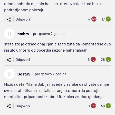
odneo pobedu nije bio bolji na terenu, cak je i tad bio u
podredjenom polozaju.
ion:minus
ion:p
Odgovori
4
17
H
hmhm
pre gotovo 2 godine
steta sto je otisao onaj Pjanic sa tri zuta da komentarise ovo
rasulo u Interu od pocetka sezone hahahahaah
ion:minus
ion:p
Odgovori
6
28
G
Gost39
pre gotovo 2 godine
Možda dete Milana Gabija navede vlasnike da shvate da nije
sve u statistikama i ostalim sranjima, mora da postoji
mentalitet pripadnosti klubu. Utakmica vredna gledanja.
ion:minus
ion:p
Odgovori
1
59