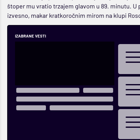
štoper mu vratio trzajem glavom u 89. minutu. U
izvesno, makar kratkoročnim mirom na klupi Ros
IZABRANE VESTI