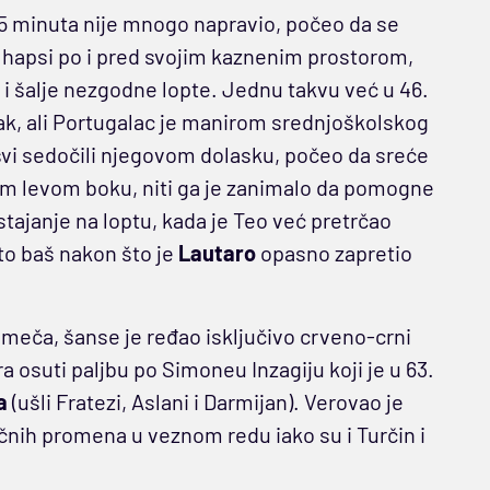
45 minuta nije mnogo napravio, počeo da se
 hapsi po i pred svojim kaznenim prostorom,
i i šalje nezgodne lopte. Jednu takvu već u 46.
k, ali Portugalac je manirom srednjoškolskog
 svi sedočili njegovom dolasku, počeo da sreće
om levom boku, niti ga je zanimalo da pomogne
stajanje na loptu, kada je Teo već pretrčao
 to baš nakon što je
Lautaro
opasno zapretio
 meča, šanse je ređao isključivo crveno-crni
tra osuti paljbu po Simoneu Inzagiju koji je u 63.
a
(ušli Fratezi, Aslani i Darmijan). Verovao je
ičnih promena u veznom redu iako su i Turčin i