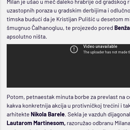
Milan je ušao u meč daleko hrabrije od gradskog 
uzastopnih poraza u gradskim derbijima i odlučnos
timska budući da je Kristijan Pulišić u desetom m
šmugnuo Čalhanogluu, te projezedo pored
Benža
apsolutno ništa.
Potom, petnaestak minuta borbe za prevlast na cen
kakva konkretnija akcija u protivničkoj trećini i t
arhitekte
Nikola Barele
. Sekla je vazduh dijagona
Lautarom Martinesom,
razoružao odbranu Milana.