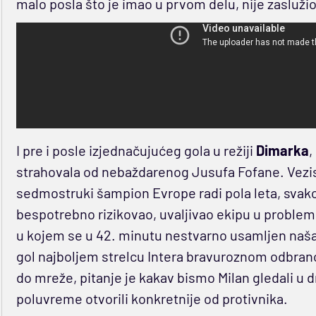
malo posla što je imao u prvom delu, nije zasluži
I pre i posle izjednačujućeg gola u režiji
Dimarka
,
strahovala od nebaždarenog Jusufa Fofane. Vezist
sedmostruki šampion Evrope radi pola leta, svako
bespotrebno rizikovao, uvaljivao ekipu u proble
u kojem se u 42. minutu nestvarno usamljen naša
gol najboljem strelcu Intera bravuroznom odbran
do mreže, pitanje je kakav bismo Milan gledali u 
poluvreme otvorili konkretnije od protivnika.