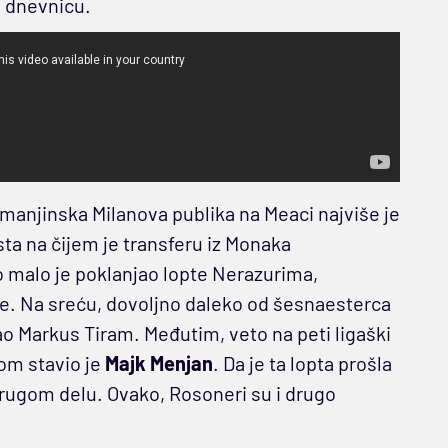
o dnevnicu.
 manjinska Milanova publika na Meaci najviše je
a na čijem je transferu iz Monaka
 malo je poklanjao lopte Nerazurima,
me. Na sreću, dovoljno daleko od šesnaesterca
o Markus Tiram. Međutim, veto na peti ligaški
om stavio je
Majk Menjan
. Da je ta lopta prošla
drugom delu. Ovako, Rosoneri su i drugo