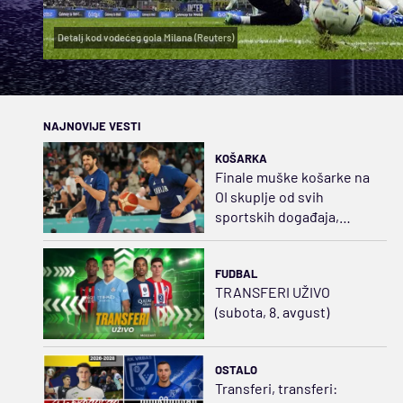
Detalj kod vodećeg gola Milana (Reuters)
NAJNOVIJE VESTI
KOŠARKA
Finale muške košarke na
OI skuplje od svih
sportskih događaja,
ulaznice idu i do 3.350
dolara
FUDBAL
TRANSFERI UŽIVO
(subota, 8. avgust)
OSTALO
Transferi, transferi: