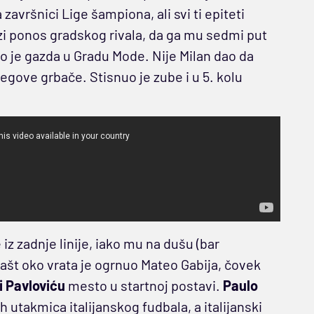
vršnici Lige šampiona, ali svi ti epiteti
gazi ponos gradskog rivala, da ga mu sedmi put
o je gazda u Gradu Mode. Nije Milan dao da
jegove grbače. Stisnuo je zube i u 5. kolu
iz zadnje linije, iako mu na dušu (bar
plašt oko vrata je ogrnuo Mateo Gabija, čovek
i Pavloviću
mesto u startnoj postavi.
Paulo
 utakmica italijanskog fudbala, a italijanski