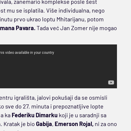
rivala, zanemario komplekse posle šest
t mu se isplatila. Više individualna, nego
inutu prvo ukrao loptu Mhitarijanu, potom
mana Pavara.
Tada već Jan Zomer nije mogao
tru igrališta, jalovi pokušaji da se osmisli
ako sve do 27. minuta i prepoznatljive lopte
la ka
Federiku Dimarku
koji je u saradnji sa
 Kratak je bio
Gabija
,
Emerson Rojal,
ni za ono