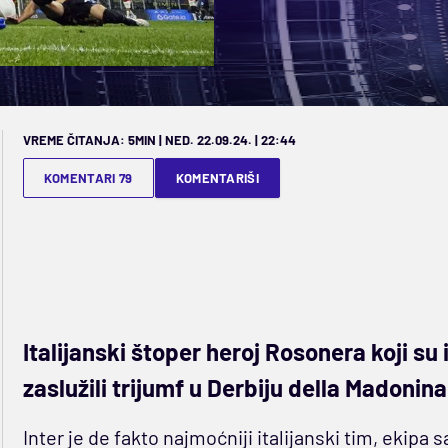
VREME ČITANJA: 5MIN | NED. 22.09.24. | 22:44
KOMENTARI 79
KOMENTARIŠI
Italijanski štoper heroj Rosonera koji s
zaslužili trijumf u Derbiju della Madonina
Inter je de fakto najmoćniji italijanski tim, ekip