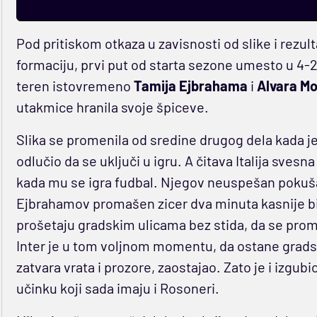
Pod pritiskom otkaza u zavisnosti od slike i rezul
formaciju, prvi put od starta sezone umesto u 4-
teren istovremeno
Tamija Ejbrahama
i
Alvara M
utakmice hranila svoje špiceve.
Slika se promenila od sredine drugog dela kada j
odlučio da se uključi u igru. A čitava Italija sves
kada mu se igra fudbal. Njegov neuspešan pokušaj
Ejbrahamov promašen zicer dva minuta kasnije bili
prošetaju gradskim ulicama bez stida, da se pro
Inter je u tom voljnom momentu, da ostane gradski
zatvara vrata i prozore, zaostajao. Zato je i izgu
učinku koji sada imaju i Rosoneri.