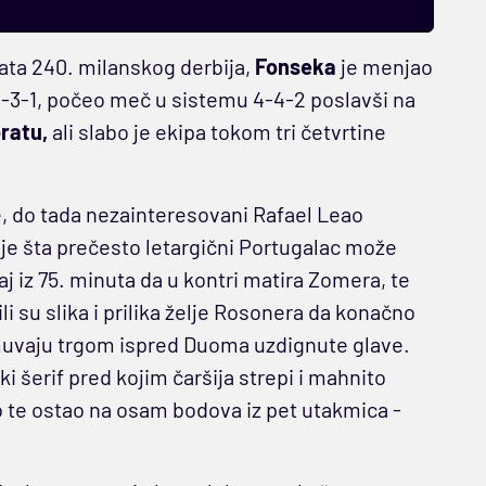
tata 240. milanskog derbija,
Fonseka
je menjao
2-3-1, počeo meč u sistemu 4-4-2 poslavši na
oratu,
ali slabo je ekipa tokom tri četvrtine
e, do tada nezainteresovani Rafael Leao
na je šta prečesto letargični Portugalac može
 iz 75. minuta da u kontri matira Zomera, te
 su slika i prilika želje Rosonera da konačno
muvaju trgom ispred Duoma uzdignute glave.
 šerif pred kojim čaršija strepi i mahnito
bio te ostao na osam bodova iz pet utakmica -