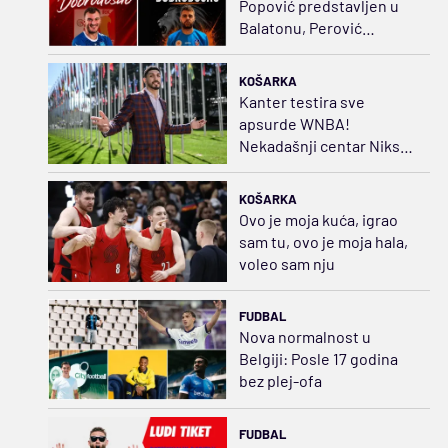
Popović predstavljen u
Balatonu, Perović
napustio Dinamo, Lavovi
sve jači
KOŠARKA
Kanter testira sve
apsurde WNBA!
Nekadašnji centar Niksa
želi da bude košarkašica
KOŠARKA
Ovo je moja kuća, igrao
sam tu, ovo je moja hala,
voleo sam nju
FUDBAL
Nova normalnost u
Belgiji: Posle 17 godina
bez plej-ofa
FUDBAL