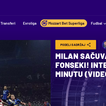
Transferi
Evroliga
Mozzart Bet Superliga
Fudbal
PODELI SADRŽAJ
MILAN SAČUV
FONSEKI! INTE
MINUTU (VIDE