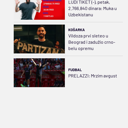
LUDI TIKET (-), petak,
2.766.840 dinara: Muka u
Uzbekistanu
KOŠARKA
Vildoza prvi sleteo u
Beograd i zadužio crno-
belu opremu
FUDBAL
PRELAZZI: Mrzim avgust