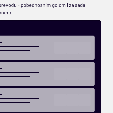
 prevodu - pobednosnim golom i za sada
onera.