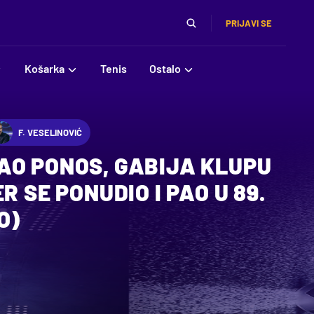
PRIJAVI SE
Košarka
Tenis
Ostalo
F. VESELINOVIĆ
AO PONOS, GABIJA KLUPU
R SE PONUDIO I PAO U 89.
O)