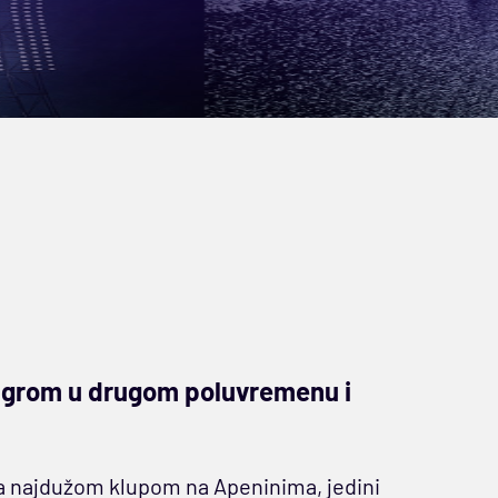
u igrom u drugom poluvremenu i
a sa najdužom klupom na Apeninima, jedini