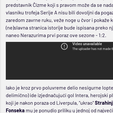
predstavnik Čizme koji s pravom može da se nada za
vlasniku trofeja Serije A nisu bili dovoljni da po
zaredom zavrne ruku, veže noge u čvor i pokaže k
(ne)slavna stranica istorije bude ispisana preko n
naneo Nerazurima prvi poraz ove sezone - 1:2.
Iako je kroz prvo poluvreme delio nesigurne lopte 
delimično) ide izjednačujući gol Intera, herojski 
koji je nakon poraza od Liverpula, "ukrao"
Strahinj
Fonseka
mu je ponudio priliku u jednoj od najvećih