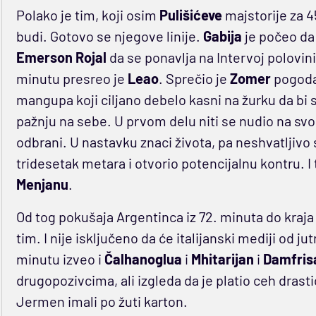
Polako je tim, koji osim
Pulišićeve
majstorije za 
budi. Gotovo se njegove linije.
Gabija
je počeo da
Emerson Rojal
da se ponavlja na Intervoj polovin
minutu presreo je
Leao
. Sprečio je
Zomer
pogoda
mangupa koji ciljano debelo kasni na žurku da bi
pažnju na sebe. U prvom delu niti se nudio na sv
odbrani. U nastavku znaci života, pa neshvatljivo 
tridesetak metara i otvorio potencijalnu kontru. I
Menjanu
.
Od tog pokušaja Argentinca iz 72. minuta do kraja
tim. I nije isključeno da će italijanski mediji od ju
minutu izveo i
Čalhanoglua
i
Mhitarijan
i
Damfris
drugopozivcima, ali izgleda da je platio ceh drast
Jermen imali po žuti karton.