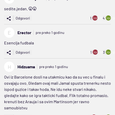
sedite,jedan. 🤫🤫
ion:minus
ion:p
Odgovori
1
4
E
Erector
pre preko 1 godinu
Esencija fudbala
ion:minus
ion:p
Odgovori
1
3
H
Hidzuama
pre preko 1 godinu
Ovi iz Barcelone dosli na utakmicu kao da su vec u finalu i
osvajaju ovo. Gledam ovaj mali Jamal spusta trenerku nesto
ispod guzice i takav hoda. Ne idu neke stvari nikako,
gledajte kako se igra takticki fudbal. Flik totalno promasio,
krenuti bez Arauja i sa ovim Martinsom jer ravno
samoubistvu