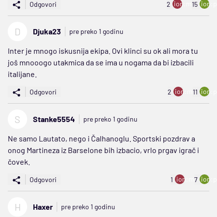
ion:minus
ion:p
Odgovori
2
15
D
Djuka23
pre preko 1 godinu
Inter je mnogo iskusnija ekipa. Ovi klinci su ok ali mora tu
još mnooogo utakmica da se ima u nogama da bi izbacili
italijane.
ion:minus
ion:p
Odgovori
2
11
S
Stanke5554
pre preko 1 godinu
Ne samo Lautato, nego i Čalhanoglu. Sportski pozdrav a
onog Martineza iz Barselone bih izbacio, vrlo prgav igrač i
čovek.
ion:minus
ion:p
Odgovori
1
7
H
Haxer
pre preko 1 godinu