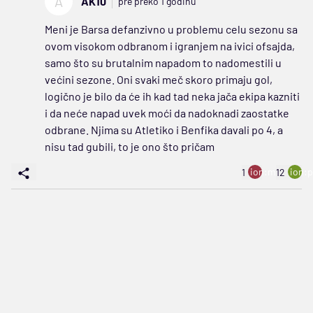
A
AK10
pre preko 1 godinu
Meni je Barsa defanzivno u problemu celu sezonu sa
ovom visokom odbranom i igranjem na ivici ofsajda,
samo što su brutalnim napadom to nadomestili u
većini sezone. Oni svaki meč skoro primaju gol,
logično je bilo da će ih kad tad neka jača ekipa kazniti
i da neće napad uvek moći da nadoknadi zaostatke
odbrane. Njima su Atletiko i Benfika davali po 4, a
nisu tad gubili, to je ono što pričam
ion:minus
ion:p
1
12