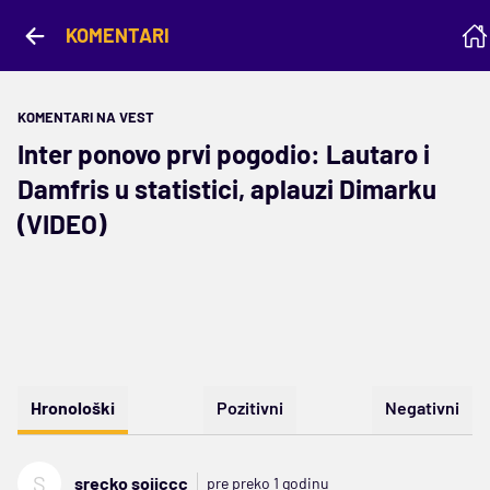
KOMENTARI
KOMENTARI NA VEST
Inter ponovo prvi pogodio: Lautaro i
Damfris u statistici, aplauzi Dimarku
(VIDEO)
Hronološki
Pozitivni
Negativni
S
srecko sojiccc
pre preko 1 godinu