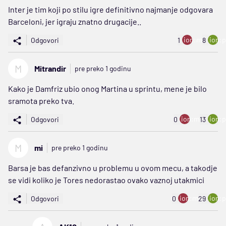
Inter je tim koji po stilu igre definitivno najmanje odgovara
Barceloni, jer igraju znatno drugacije..
ion:minus
ion:p
Odgovori
1
8
M
Mitrandir
pre preko 1 godinu
Kako je Damfriz ubio onog Martina u sprintu, mene je bilo
sramota preko tva.
ion:minus
ion:p
Odgovori
0
13
M
mi
pre preko 1 godinu
Barsa je bas defanzivno u problemu u ovom mecu, a takodje
se vidi koliko je Tores nedorastao ovako vaznoj utakmici
ion:minus
ion:p
Odgovori
0
29