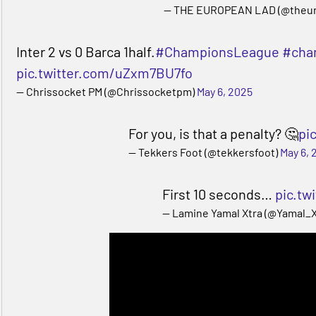
— THE EUROPEAN LAD (@theur
Inter 2 vs 0 Barca 1half.
#ChampionsLeague
#cha
pic.twitter.com/uZxm7BU7fo
— Chrissocket PM (@Chrissocketpm)
May 6, 2025
For you, is that a penalty? 🤔
pi
— Tekkers Foot (@tekkersfoot)
May 6, 
First 10 seconds…
pic.tw
— Lamine Yamal Xtra (@Yamal_X