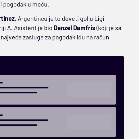
prvi pogodak u meču.
tinez
. Argentincu je to deveti gol u Ligi
ji A. Asistent je bio
Denzel Damfris
(koji je sa
i najveće zasluge za pogodak idu na račun