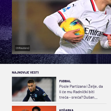
(©Reuters)
NAJNOVIJE VESTI
FUDBAL
Posle Partizana i Želje, da
li će mu Radnički biti
treća - sreća? Dušan
Jovanović stiže u Niš
KOŠARKA