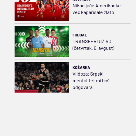
Nikad jače Amerikanke
već kaparisale zlato
FUDBAL
TRANSFERI UŽIVO
(četvrtak, 6. avgust)
KOŠARKA
Vildoza: Srpski
mentalitet mi baš
odgovara