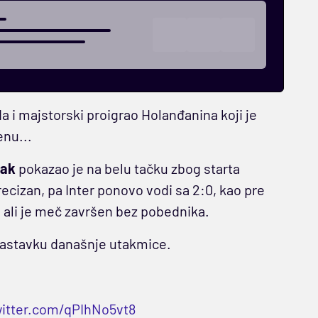
nda i majstorski proigrao Holanđanina koji je
enu...
jak
pokazao je na belu tačku zbog starta
recizan, pa Inter ponovo vodi sa 2:0, kao pre
2, ali je meč završen bez pobednika.
astavku današnje utakmice.
witter.com/qPIhNo5vt8