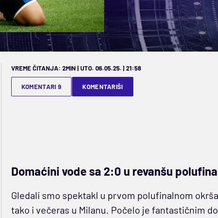
VREME ČITANJA: 2MIN | UTO. 06.05.25. | 21:58
KOMENTARI 9
KOMENTARIŠI
Domaćini vode sa 2:0 u revanšu polufin
Gledali smo spektakl u prvom polufinalnom okršaju 
tako i večeras u Milanu. Počelo je fantastičnim