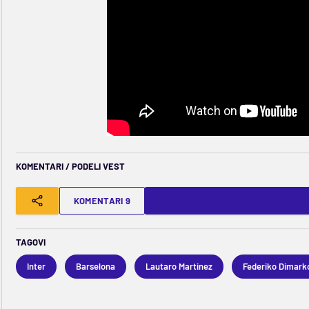
KOMENTARI / PODELI VEST
KOMENTARI 9
TAGOVI
Inter
Barselona
Lautaro Martinez
Federiko Dimark