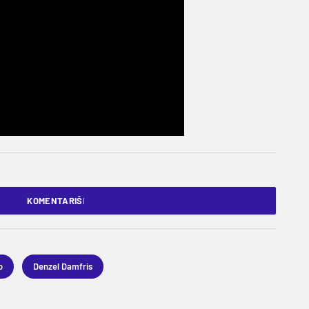
KOMENTARIŠI
o
Denzel Damfris