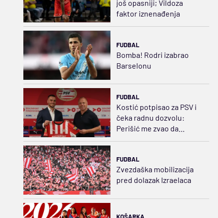
još opasniji; Vildoza
faktor iznenađenja
FUDBAL
Bomba! Rodri izabrao
Barselonu
FUDBAL
Kostić potpisao za PSV i
čeka radnu dozvolu:
Perišić me zvao da
zagorčavamo život
rivalima
FUDBAL
Zvezdaška mobilizacija
pred dolazak Izraelaca
KOŠARKA