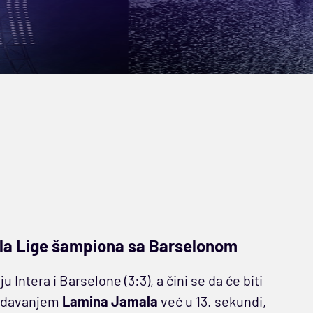
ala Lige šampiona sa Barselonom
Intera i Barselone (3:3), a čini se da će biti
 dodavanjem
Lamina Jamala
već u 13. sekundi,