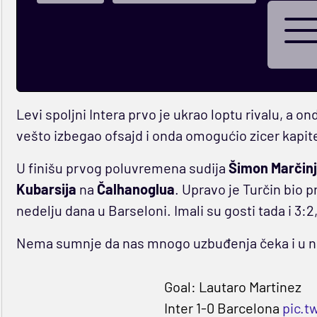
Levi spoljni Intera prvo je ukrao loptu rivalu, a o
vešto izbegao ofsajd i onda omogućio zicer kapit
U finišu prvog poluvremena sudija
Šimon Marčin
Kubarsija
na
Čalhanoglua
. Upravo je Turčin bio p
nedelju dana u Barseloni. Imali su gosti tada i 3:
Nema sumnje da nas mnogo uzbuđenja čeka i u n
Goal: Lautaro Martinez
Inter 1-0 Barcelona
pic.t