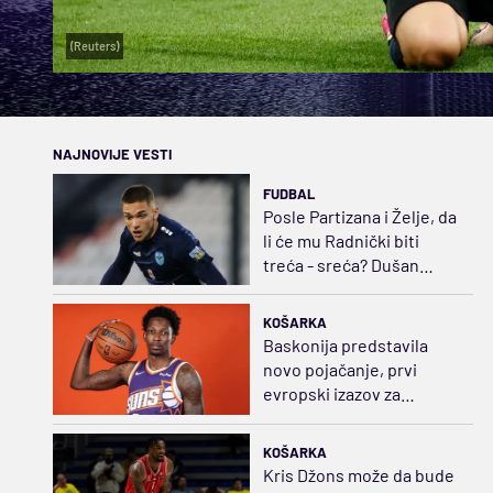
(Reuters)
NAJNOVIJE VESTI
FUDBAL
Posle Partizana i Želje, da
li će mu Radnički biti
treća - sreća? Dušan
Jovanović stiže u Niš
KOŠARKA
Baskonija predstavila
novo pojačanje, prvi
evropski izazov za
američkog beka
KOŠARKA
Kris Džons može da bude