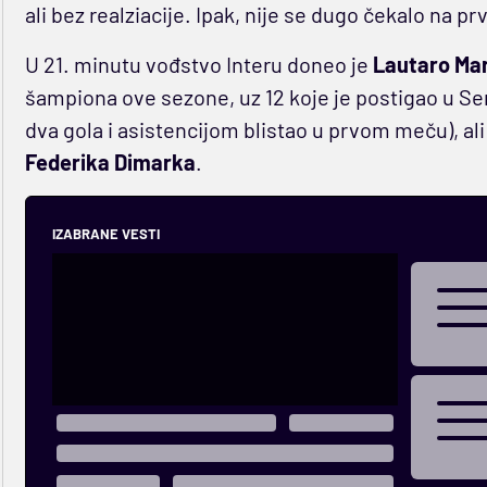
ali bez realziacije. Ipak, nije se dugo čekalo na 
U 21. minutu vođstvo Interu doneo je
Lautaro Mar
šampiona ove sezone, uz 12 koje je postigao u Seri
dva gola i asistencijom blistao u prvom meču), al
Federika Dimarka
.
IZABRANE VESTI