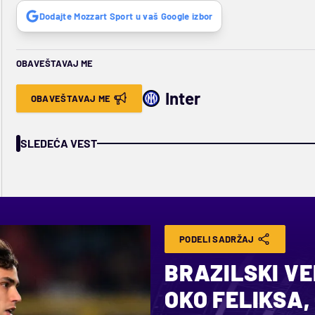
Dodajte Mozzart Sport u vaš Google izbor
OBAVEŠTAVAJ ME
Inter
OBAVEŠTAVAJ ME
SLEDEĆA VEST
PODELI SADRŽAJ
BRAZILSKI VE
OKO FELIKSA,