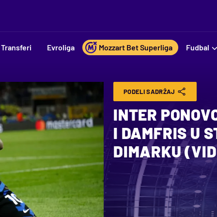
Transferi
Evroliga
Mozzart Bet Superliga
Fudbal
PODELI SADRŽAJ
INTER PONOVO
I DAMFRIS U S
DIMARKU (VID