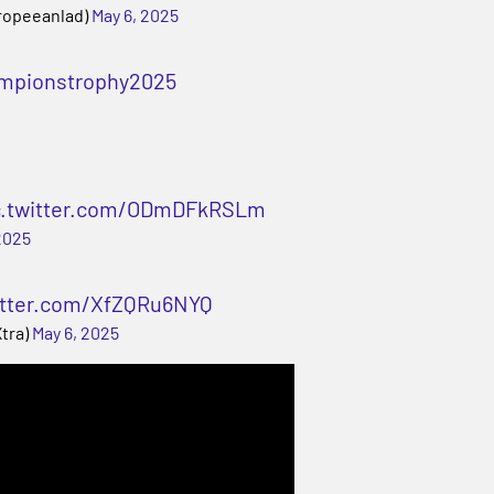
opeeanlad)
May 6, 2025
mpionstrophy2025
c.twitter.com/ODmDFkRSLm
2025
itter.com/XfZQRu6NYQ
tra)
May 6, 2025