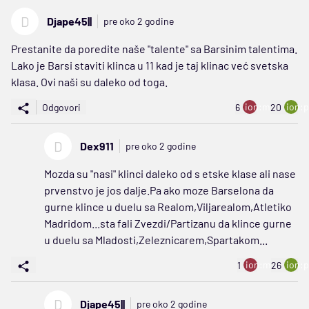
D
Djape45||
pre oko 2 godine
Prestanite da poredite naše "talente" sa Barsinim talentima.
Lako je Barsi staviti klinca u 11 kad je taj klinac već svetska
klasa. Ovi naši su daleko od toga.
ion:minus
ion:p
Odgovori
6
20
D
Dex911
pre oko 2 godine
Mozda su "nasi" klinci daleko od s etske klase ali nase
prvenstvo je jos dalje.Pa ako moze Barselona da
gurne klince u duelu sa Realom,Viljarealom,Atletiko
Madridom...sta fali Zvezdi/Partizanu da klince gurne
u duelu sa Mladosti,Zeleznicarem,Spartakom...
ion:minus
ion:p
1
26
D
Djape45||
pre oko 2 godine