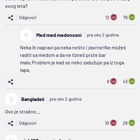
ovog leta?
ion:minus
ion:p
Odgovori
12
79
M
Med med medonosni
pre oko 2 godine
Neka ih napravi pa neka nešto i zavrne!Ne možeš
raditi sa medom a da ne lizneš prste bar
malo.Problem je kad se neko zadužuje pa iz toga
lapa.
ion:minus
ion:p
9
43
B
Bangladeš
pre oko 2 godine
Ovo je strašno...
ion:minus
ion:p
Odgovori
10
28