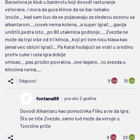
Barselona je klub u bankrotu koji dovodi rasturanje
veterane, i mora da gura klince da se bar nekako
izvuče....kad sam čuo da se pojacavaju za sledecu sezonu sa
alkantarom....covek nema kolena...a super igrač....gavija
uništili,pedra isto...po 80 utakmica godisnje.... Zvezda ne
može da trpi više od tri klinca...koji pri tom nisu klasa kao
jamal vec obicni igrači... Pa Katai hodajući se vrati u sredinu
protiv cuke i cela igra dobije
smisao....pas,prodor,povratna...sve lagano...to zvezda u
klincima nema....
ion:minus
ion:p
Odgovori
9
19
F
fontana98
pre oko 2 godine
Dovodi Alkantaru kao pomoćnika Fliku a ne da igra.
Što se tiče Zvezde, samo lud može da veruje u
Tvorzine priče
ion:minus
ion:p
8
29