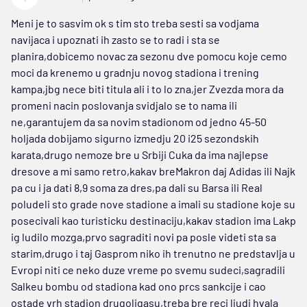
Meni je to sasvim ok s tim sto treba sesti sa vodjama
navijaca i upoznati ih zasto se to radi i sta se
planira,dobicemo novac za sezonu dve pomocu koje cemo
moci da krenemo u gradnju novog stadiona i trening
kampa,jbg nece biti titula ali i to lo zna,jer Zvezda mora da
promeni nacin poslovanja svidjalo se to nama ili
ne,garantujem da sa novim stadionom od jedno 45-50
holjada dobijamo sigurno izmedju 20 i25 sezondskih
karata,drugo nemoze bre u Srbiji Cuka da ima najlepse
dresove a mi samo retro,kakav breMakron daj Adidas ili Najk
pa cu i ja dati 8,9 soma za dres,pa dali su Barsa ili Real
poludeli sto grade nove stadione a imali su stadione koje su
posecivali kao turisticku destinaciju,kakav stadion ima Lakp
ig ludilo mozga,prvo sagraditi novi pa posle videti sta sa
starim,drugo i taj Gasprom niko ih trenutno ne predstavlja u
Evropi niti ce neko duze vreme po svemu sudeci,sagradili
Salkeu bombu od stadiona kad ono prcs sankcije i cao
ostade vrh stadion drugoligasu,treba bre reci ljudi hvala