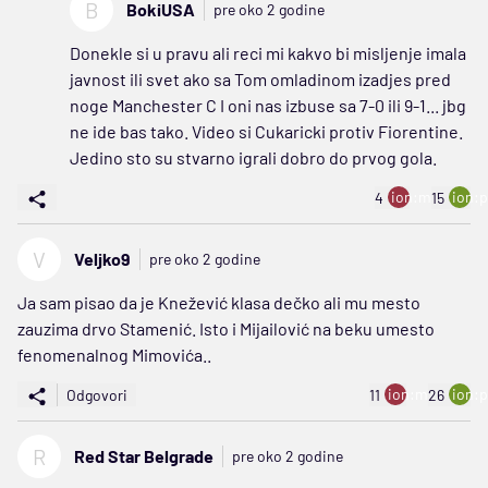
B
BokiUSA
pre oko 2 godine
Donekle si u pravu ali reci mi kakvo bi misljenje imala
javnost ili svet ako sa Tom omladinom izadjes pred
noge Manchester C I oni nas izbuse sa 7-0 ili 9-1... jbg
ne ide bas tako. Video si Cukaricki protiv Fiorentine.
Jedino sto su stvarno igrali dobro do prvog gola.
ion:minus
ion:p
4
15
V
Veljko9
pre oko 2 godine
Ja sam pisao da je Knežević klasa dečko ali mu mesto
zauzima drvo Stamenić. Isto i Mijailović na beku umesto
fenomenalnog Mimovića..
ion:minus
ion:p
Odgovori
11
26
R
Red Star Belgrade
pre oko 2 godine