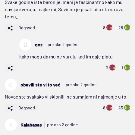
Svake godine iste baronije, meni je fascinantno kako mu
navijaci veruju, majke mi. Suvisno je pisati bilo sta na ovu
temu...
ion:minus
ion:p
Odgovori
8
28
G
goz
pre oko 2 godine
kako mogu da mu ne vuruju kad im daje platu
ion:minus
ion:p
0
1
O
obavili ste vi to već
pre oko 2 godine
Novac ste svakako vi sklonili, ne sumnjam ni najmanje u to.
ion:minus
ion:p
Odgovori
8
45
K
Kalabasas
pre oko 2 godine