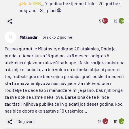
@RadeSRB
... 7 godina bez ijedne titule i 20 god bez
odigrand LS... placi😭
ion:minus
ion:p
5
12
M
Mitrandir
pre oko 2 godine
Pa evo gurnut je Mijatović, odigrao 20 utakmica. Onda je
prodat u Ameriku sa 18 godina, za 6 meseci odigrao 5
utakmica uglavnom ulazeći sa klupe. Dakle karijera uništena
a da nije ni počela. Ja bih voleo da mi neko objasni poentu
tog fudbala gde se beskrajno prodaju igrači posle 6 meseci i
šta tu ima zanimljivo za nas navijače. Za rukovodioce i
roditelje te dece kao i menadžere mi je jasno, baš njih briga
za sve dok se uzme neka lova. Barselona će te klince
zadržati i njihova publika će ih gledati još deset godina, kod
nas biće dobro ako sastave 10 utakmica...
ion:minus
ion:p
Odgovori
13
61