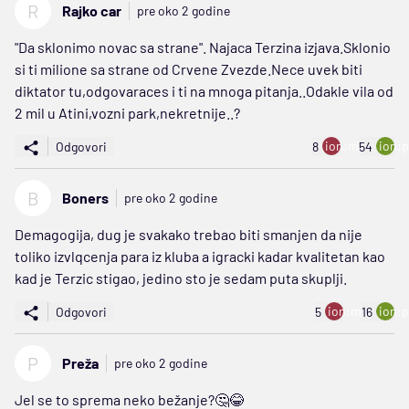
R
Rajko car
pre oko 2 godine
"Da sklonimo novac sa strane". Najaca Terzina izjava.Sklonio
si ti milione sa strane od Crvene Zvezde.Nece uvek biti
diktator tu,odgovaraces i ti na mnoga pitanja..Odakle vila od
2 mil u Atini,vozni park,nekretnije..?
ion:minus
ion:p
Odgovori
8
54
B
Boners
pre oko 2 godine
Demagogija, dug je svakako trebao biti smanjen da nije
toliko izvlqcenja para iz kluba a igracki kadar kvalitetan kao
kad je Terzic stigao, jedino sto je sedam puta skuplji.
ion:minus
ion:p
Odgovori
5
16
P
Preža
pre oko 2 godine
Jel se to sprema neko bežanje?🤔😂