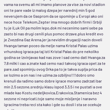
vama na svemu ali mi imamo planove za vise za novi stadion
oni te pare vade iz malog dzepa jer narednij min 5 god
neverujem da ce Gasprom da se spominje u Evropi ako oni
nece hoce Telekom,Zepter ima mnogo dobrih firmi i Srbiji
tu je iLuk Oil pa molim lepo,dok mi necenimo sami sebe pa
zasto bi nas drugi cenili plus pomoc drzave,plus kredit evo
je Zvezdina Gaz Arena,jer ja nevidim drugaciji nacin doveli
Hvanga taman poceo da melje nama Kristal Palas uzima
vrhunskog igraca pa taj isti Kristal Palas do pre nekoliko
godina se izvinjavao kad nas zove i sad cemo dati Hvanga za
7,8 milki i cao a znate kad cemo naci takvog igraca opet za te
pare,sad spominju ovog Grka pa to je takva suplja prica da
se lozimo a on nas i ne uzima za ozbiljno!!!!dobro smo
krenuli da radimo samo dobre igrace moramo zadrzati bar
min 2,5 sezone,srednju klasu ispod 3,3,5 i ne pustati a ove
mlade kao Kostu nedeljkovica,Erakovica,Stamenica bez 4
sezone ni nepricati,toje samo moje misljenje i naravno
igracima treba reci sta kako i gde su dosli i sta se ocekuje