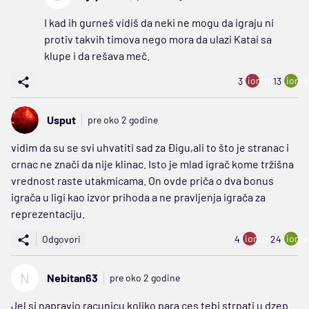
I kad ih gurneš vidiš da neki ne mogu da igraju ni
protiv takvih timova nego mora da ulazi Katai sa
klupe i da rešava meč.
ion:minus
ion:p
3
13
Usput
pre oko 2 godine
vidim da su se svi uhvatiti sad za Đigu,ali to što je stranac i
crnac ne znači da nije klinac. Isto je mlad igrač kome tržišna
vrednost raste utakmicama. On ovde priča o dva bonus
igrača u ligi kao izvor prihoda a ne pravljenja igrača za
reprezentaciju.
ion:minus
ion:p
Odgovori
4
24
N
Nebitan63
pre oko 2 godine
Jel si napravio racunicu koliko para ces tebi strpati u dzep