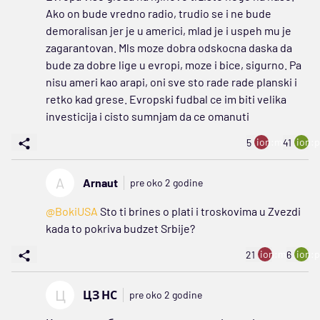
Ako on bude vredno radio, trudio se i ne bude
demoralisan jer je u americi, mlad je i uspeh mu je
zagarantovan. Mls moze dobra odskocna daska da
bude za dobre lige u evropi, moze i bice, sigurno. Pa
nisu ameri kao arapi, oni sve sto rade rade planski i
retko kad grese. Evropski fudbal ce im biti velika
investicija i cisto sumnjam da ce omanuti
ion:minus
ion:p
5
41
A
Arnaut
pre oko 2 godine
@BokiUSA
Sto ti brines o plati i troskovima u Zvezdi
kada to pokriva budzet Srbije?
ion:minus
ion:p
21
6
Ц
ЦЗ НС
pre oko 2 godine