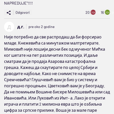
NAPREDUJE"!!!!
ion:minus
ion:p
Odgovori
20
16
Д
д.г.
pre oko 2 godine
Није потребно да све распродаш да би форсирао
младе. Кнежевића са минутажом малтретирате.
Мимовић није лошији десни бек од мученог Мићка
ког шетате на пет различитих позиција. И даље
сматрам да је продаја Азарова катастрофална
грешка. Кажеш да скаутирате по целој Србији и
доводите најбоље. Како не снимисте на врема
Сремчевића? Глушчевић вам је био у систему и
погрешно процењен. Цветковић вам је у Београду.
Да не помињем Вошине бисере Милошевића или сад
Ивановића. Или Луковић из Имт- а. Лако је открити
играча и платити 2 милиона евра што је озбиљна
цифра за српске прилике. Воша је за мале паре