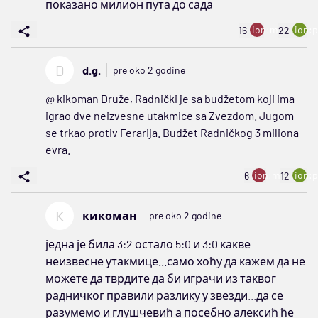
показано милион пута до сада
ion:minus
ion:p
16
22
D
d.g.
pre oko 2 godine
@ kikoman Druže, Radnički je sa budžetom koji ima
igrao dve neizvesne utakmice sa Zvezdom. Jugom
se trkao protiv Ferarija. Budžet Radničkog 3 miliona
evra.
ion:minus
ion:p
6
12
К
кикоман
pre oko 2 godine
једна је била 3:2 остало 5:0 и 3:0 какве
неизвесне утакмице...само хоћу да кажем да не
можете да тврдите да би играчи из таквог
радничког правили разлику у звезди...да се
разумемо и глушчевић а посебно алексић ће