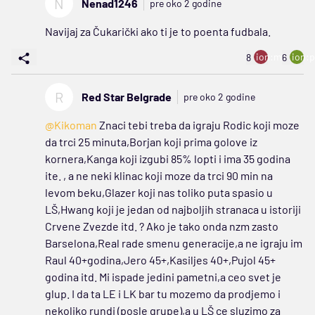
N
Nenad1246
pre oko 2 godine
Navijaj za Čukarički ako ti je to poenta fudbala.
ion:minus
ion:p
8
6
R
Red Star Belgrade
pre oko 2 godine
@Kikoman
Znaci tebi treba da igraju Rodic koji moze
da trci 25 minuta,Borjan koji prima golove iz
kornera,Kanga koji izgubi 85% lopti i ima 35 godina
ite. , a ne neki klinac koji moze da trci 90 min na
levom beku,Glazer koji nas toliko puta spasio u
LŠ,Hwang koji je jedan od najboljih stranaca u istoriji
Crvene Zvezde itd. ? Ako je tako onda nzm zasto
Barselona,Real rade smenu generacije,a ne igraju im
Raul 40+godina,Jero 45+,Kasiljes 40+,Pujol 45+
godina itd. Mi ispade jedini pametni,a ceo svet je
glup. I da ta LE i LK bar tu mozemo da prodjemo i
nekoliko rundi (posle grupe),a u LŠ ce sluzimo za