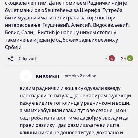
скоцкала леп тим. Да не помињем Раднички чији је
буџет мањи од обештећења за Шерифа. Ту треба
бити мудар и имати пет играча за које постоји
интересовање. Глушчевић, Алексић, Видосављевић,
Бевис, Сали... Ристић је нађен у нижем степену
такмичења и један је од бољих задњих везних у
Србији.
ion:minus
ion:p
Odgovori
6
29
К
кикоман
pre oko 2 godine
видим раднички и воша су одували звезду,
наосвајали се титула....ја не капирам људе који
кажу е видите тог клинца у радничком и воши,
а ми их избушили сваки пут ове сезоне...и он
сад треба из таквог тима да дође у звезду и да
прави разлику...дал размишљате ви ишта...
клинци никад не доносе титуле, доказано и