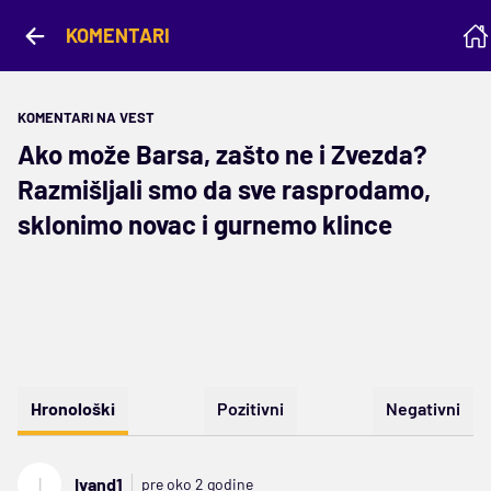
KOMENTARI
KOMENTARI NA VEST
Ako može Barsa, zašto ne i Zvezda?
Razmišljali smo da sve rasprodamo,
sklonimo novac i gurnemo klince
Hronološki
Pozitivni
Negativni
I
Ivand1
pre oko 2 godine