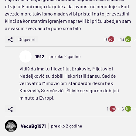
ofk je ofk oni mogu da gube a da javnost ne negoduje a kod
zvezde mora takvi smo mada svi bi pristali na to jer zvezdini
klinci sa konstantim igranjem napravili bi priču ubedjen sam
a svakom zvezdašu bi puno srce bilo
ion:minus
ion:p
Odgovori
0
13
1
1912
pre oko 2 godine
Vidiš da ima tu filozofiju. Eraković, Mijatović i
Nedeljković su dobili i iskoristili šansu. Sad će
verovatno Mimović biti standardni desni bek.
Knežević, Sremčević i Šljivić će sigurno dobijati
minute u Evropi.
ion:minus
ion:p
1
6
VecaBg1971
pre oko 2 godine