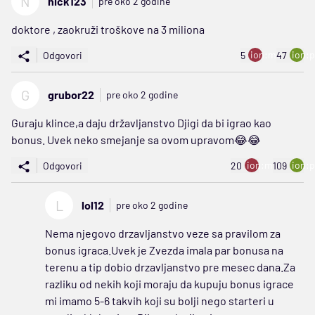
N
nick123
pre oko 2 godine
doktore , zaokruži troškove na 3 miliona
ion:minus
ion:p
Odgovori
5
47
G
grubor22
pre oko 2 godine
Guraju klince,a daju državljanstvo Djigi da bi igrao kao
bonus. Uvek neko smejanje sa ovom upravom😂😂
ion:minus
ion:p
Odgovori
20
109
L
lol12
pre oko 2 godine
Nema njegovo drzavljanstvo veze sa pravilom za
bonus igraca.Uvek je Zvezda imala par bonusa na
terenu a tip dobio drzavljanstvo pre mesec dana.Za
razliku od nekih koji moraju da kupuju bonus igrace
mi imamo 5-6 takvih koji su bolji nego starteri u