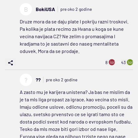
B
BokiUSA
pre oko 2 godine
Druze mora da se daju plate I pokriju razni troskovi.
Pa kolika je plata recimo za Hvana u koga se kune
vecina navijaca CZ? Ne zelim o promasajima I
kradjama to je sastavni deo naseg mentaliteta
oduvek. Mora da se prodaje.
ion:minus
ion:p
8
43
?
??
pre oko 2 godine
A zasto mu je karijera unistena? Ja bas ne mislim da
je ta mls liga propast za igrace, kao vecina sto misli.
Imaju odlicne uslove, odlicnu promociju, poceli su da
ulazu, svetsko prvenstvo ce se igrati tamo sto ce
dosta podici svest kod naroda o evropskom fudbalu.
Tesko da mls moze biti gori izbor od nase lige.
Evropa vise gleda na njihovo trziste nego na nase.