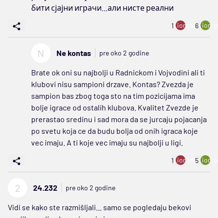
бити сјајни играчи...али нисте реални
ion:minus
ion:p
1
6
N
Ne kontas
pre oko 2 godine
Brate ok oni su najbolji u Radnickom i Vojvodini ali ti
klubovi nisu sampioni drzave. Kontas? Zvezda je
sampion bas zbog toga sto na tim pozicijama ima
bolje igrace od ostalih klubova. Kvalitet Zvezde je
prerastao sredinu i sad mora da se jurcaju pojacanja
po svetu koja ce da budu bolja od onih igraca koje
vec imaju. A ti koje vec imaju su najbolji u ligi.
ion:minus
ion:p
1
5
2
24.232
pre oko 2 godine
Vidi se kako ste razmišljali... samo se pogledaju bekovi