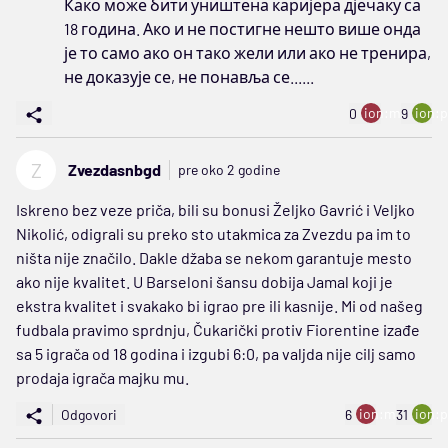
Како може бити уништена каријера дјечаку са
18 година. Ако и не постигне нешто више онда
је то само ако он тако жели или ако не тренира,
не доказује се, не понавља се......
ion:minus
ion:p
0
9
Z
Zvezdasnbgd
pre oko 2 godine
Iskreno bez veze priča, bili su bonusi Željko Gavrić i Veljko
Nikolić, odigrali su preko sto utakmica za Zvezdu pa im to
ništa nije značilo. Dakle džaba se nekom garantuje mesto
ako nije kvalitet. U Barseloni šansu dobija Jamal koji je
ekstra kvalitet i svakako bi igrao pre ili kasnije. Mi od našeg
fudbala pravimo sprdnju, Čukarički protiv Fiorentine izađe
sa 5 igrača od 18 godina i izgubi 6:0, pa valjda nije cilj samo
prodaja igrača majku mu.
ion:minus
ion:p
Odgovori
6
31