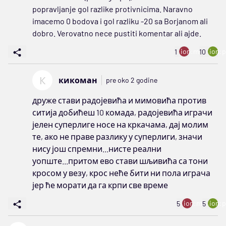
popravljanje gol razlike protivnicima. Naravno
imacemo 0 bodova i gol razliku -20 sa Borjanom ali
dobro. Verovatno nece pustiti komentar ali ajde.
ion:minus
ion:p
1
10
К
кикоман
pre oko 2 godine
друже стави радојевића и мимовића против
ситија добићеш 10 комада, радојевића играчи
јелен суперлиге носе на кркачама, дај молим
те, ако не праве разлику у суперлиги, значи
нису још спремни...нисте реални
уопште...притом ево стави шљивића са тони
кросом у везу, крос неће бити ни пола играча
јер ће морати да га крпи све време
ion:minus
ion:p
5
5