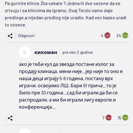
Pa gurnite klince.Šta cekate ? Jedna ili dve sezone da se
zrtvuju i sa klincima da igramo. Ovaj Terzic samo daje
predloge,a nijedan predlog nije uradio. Kad vec kazes uradi
to covece.
ion:minus
ion:p
Odgovori
4
24
К
кикоман
pre oko 2 godine
ако је теби кул да звезда постане излог за
продају клинаца, мени није...јер није то оно е
наша деца играју 5-6 година, постану врх
играчи, освојимо ЛШ, Бари 91 прича...то је
било пре 30 година...сад би играли да би се
распродали, а ми би играли лигу европе и
конференција...
ion:minus
ion:p
7
15