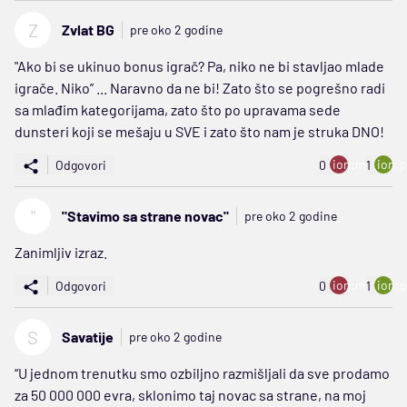
Z
Zvlat BG
pre oko 2 godine
"Ako bi se ukinuo bonus igrač? Pa, niko ne bi stavljao mlade
igrače. Niko” ... Naravno da ne bi! Zato što se pogrešno radi
sa mlađim kategorijama, zato što po upravama sede
dunsteri koji se mešaju u SVE i zato što nam je struka DNO!
ion:minus
ion:p
Odgovori
0
1
"
"Stavimo sa strane novac"
pre oko 2 godine
Zanimljiv izraz.
ion:minus
ion:p
Odgovori
0
1
S
Savatije
pre oko 2 godine
“U jednom trenutku smo ozbiljno razmišljali da sve prodamo
za 50 000 000 evra, sklonimo taj novac sa strane, na moj