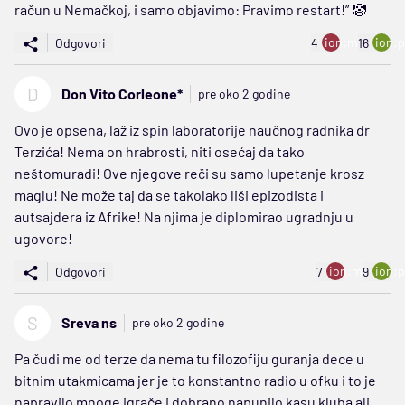
račun u Nemačkoj, i samo objavimo: Pravimo restart!” 🤡
ion:minus
ion:p
Odgovori
4
16
D
Don Vito Corleone*
pre oko 2 godine
Ovo je opsena, laž iz spin laboratorije naučnog radnika dr
Terzića! Nema on hrabrosti, niti osećaj da tako
neštomuradi! Ove njegove reči su samo lupetanje krosz
maglu! Ne može taj da se takolako liši epizodista i
autsajdera iz Afrike! Na njima je diplomirao ugradnju u
ugovore!
ion:minus
ion:p
Odgovori
7
9
S
Sreva ns
pre oko 2 godine
Pa čudi me od terze da nema tu filozofiju guranja dece u
bitnim utakmicama jer je to konstantno radio u ofku i to je
napravilo mnoge igrače i dobrano napunilo kasu kluba ali