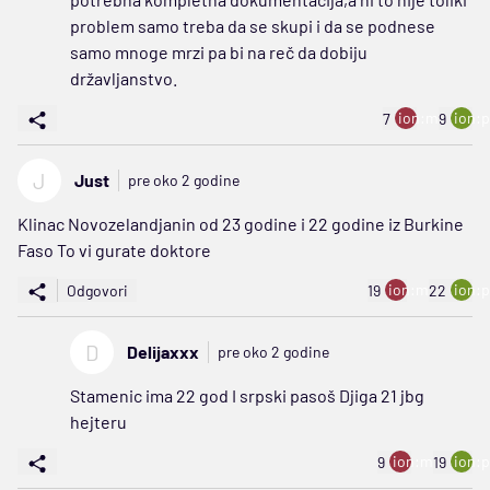
problem samo treba da se skupi i da se podnese
samo mnoge mrzi pa bi na reč da dobiju
državljanstvo.
ion:minus
ion:p
7
9
J
Just
pre oko 2 godine
Klinac Novozelandjanin od 23 godine i 22 godine iz Burkine
Faso To vi gurate doktore
ion:minus
ion:p
Odgovori
19
22
D
Delijaxxx
pre oko 2 godine
Stamenic ima 22 god I srpski pasoš Djiga 21 jbg
hejteru
ion:minus
ion:p
9
19