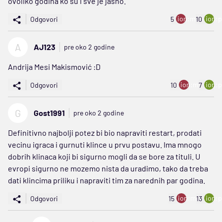
ovoliko godina ko su i sve je jasno.
ion:minus
ion:p
Odgovori
5
10
A
AJ123
pre oko 2 godine
Andrija Mesi Makismović :D
ion:minus
ion:p
Odgovori
10
7
G
Gost1991
pre oko 2 godine
Definitivno najbolji potez bi bio napraviti restart, prodati
vecinu igraca i gurnuti klince u prvu postavu. Ima mnogo
dobrih klinaca koji bi sigurno mogli da se bore za tituli. U
evropi sigurno ne mozemo nista da uradimo, tako da treba
dati klincima priliku i napraviti tim za narednih par godina.
ion:minus
ion:p
Odgovori
15
13