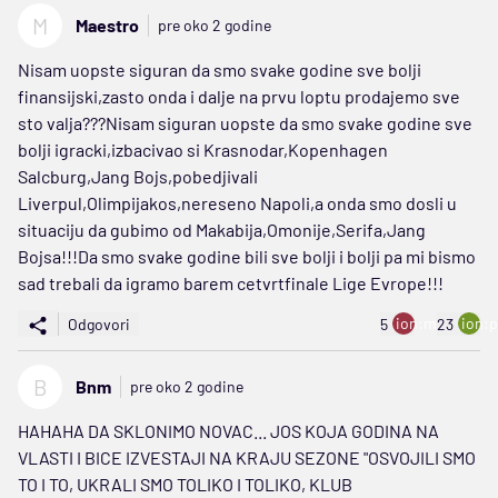
M
Maestro
pre oko 2 godine
Nisam uopste siguran da smo svake godine sve bolji
finansijski,zasto onda i dalje na prvu loptu prodajemo sve
sto valja???Nisam siguran uopste da smo svake godine sve
bolji igracki,izbacivao si Krasnodar,Kopenhagen
Salcburg,Jang Bojs,pobedjivali
Liverpul,Olimpijakos,nereseno Napoli,a onda smo dosli u
situaciju da gubimo od Makabija,Omonije,Serifa,Jang
Bojsa!!!Da smo svake godine bili sve bolji i bolji pa mi bismo
sad trebali da igramo barem cetvrtfinale Lige Evrope!!!
ion:minus
ion:p
Odgovori
5
23
B
Bnm
pre oko 2 godine
HAHAHA DA SKLONIMO NOVAC... JOS KOJA GODINA NA
VLASTI I BICE IZVESTAJI NA KRAJU SEZONE "OSVOJILI SMO
TO I TO, UKRALI SMO TOLIKO I TOLIKO, KLUB