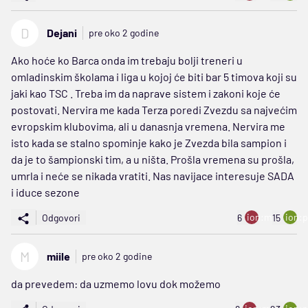
D
Dejani
pre oko 2 godine
Ako hoće ko Barca onda im trebaju bolji treneri u
omladinskim školama i liga u kojoj će biti bar 5 timova koji su
jaki kao TSC . Treba im da naprave sistem i zakoni koje će
postovati. Nervira me kada Terza poredi Zvezdu sa najvećim
evropskim klubovima, ali u danasnja vremena. Nervira me
isto kada se stalno spominje kako je Zvezda bila sampion i
da je to šampionski tim, a u ništa. Prošla vremena su prošla,
umrla i neće se nikada vratiti. Nas navijace interesuje SADA
i iduce sezone
ion:minus
ion:p
Odgovori
6
15
M
miile
pre oko 2 godine
da prevedem: da uzmemo lovu dok možemo