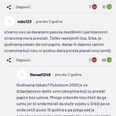
ion:minus
ion:p
Odgovori
7
10
M
milo123
pre oko 2 godine
stvarno ovo sa davanjem pasosa zvezdinim i partizanovim
strancima mora prestati. Toliko raseljenih lica, Srba, je
godinama cekalo da resi papire, danas ih dajemo raznim
strancima koji nisu ni godinu dana poreza placali ovoj zemlji.
ion:minus
ion:p
Odgovori
3
69
N
Nenad1246
pre oko 2 godine
Godinama čekalo? Početkom 2000 je se
državljanstvo delilo svim izbeglima koji su predali
papire bez uslova. Mnoge srbende nisu hteli da ga
uzmu jer bi onda morali da služe vojsku u Srbiji pa se
onda setili posle 15 godina e pa jebga sad je
potrebna kompletna dokumentacija,a ni to nije toliki