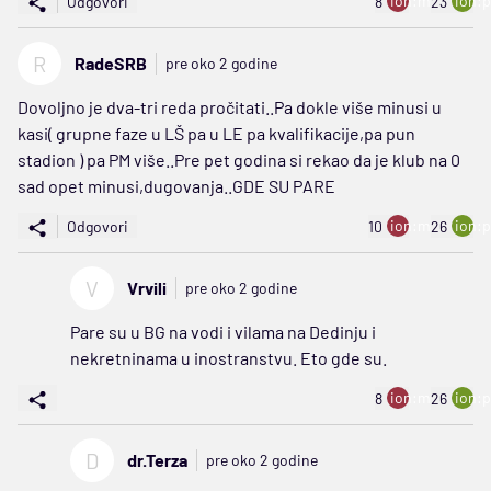
ion:minus
ion:p
Odgovori
8
23
R
RadeSRB
pre oko 2 godine
Dovoljno je dva-tri reda pročitati..Pa dokle više minusi u
kasi( grupne faze u LŠ pa u LE pa kvalifikacije,pa pun
stadion ) pa PM više..Pre pet godina si rekao da je klub na 0
sad opet minusi,dugovanja..GDE SU PARE
ion:minus
ion:p
Odgovori
10
26
V
Vrvili
pre oko 2 godine
Pare su u BG na vodi i vilama na Dedinju i
nekretninama u inostranstvu. Eto gde su.
ion:minus
ion:p
8
26
D
dr.Terza
pre oko 2 godine