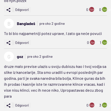
od njih,pozzx
ion:minus
ion:p
Odgovori
0
0
B
Bangladeš
pre oko 2 godine
To bi bio najpametniji potez uprave. I zato ga neće povući
ion:minus
ion:p
Odgovori
0
1
G
goz
pre oko 2 godine
druze malo previse ulazis u svoju dubiozu kao i tvoj vodja sa
slike iz kancelarije. Sta smo uradili u evropi poslednjih par
godina, pa ti je svaka naredna bila bolja. Klince guras da bih
ih prodao i kasnije iste te razmrcvarene klince vracas, kad i
vise nisu klinci, vec ih nece niko. Upropastavas decu zbog
para
ion:minus
ion:p
Odgovori
0
3