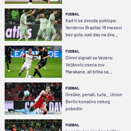
FUDBAL
Kad ti se zvezde poklope:
Verderov Brazilac 16 meseci
bez gola, sad dao na dva
meča zaredom
FUDBAL
Dimni signali sa Vezera:
Veljković oseća zov
Marakane, ali bitka sa
Majncom bitnija od svega
FUDBAL
Greške, penali, tuča... Union
Berlin konačno nekog
pobedio
FUDBAL