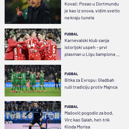
Kovač: Posao u Dortmundu
je kao iz snova, vidim svetlo
na kraju tunela
FUDBAL
Karnevalski klub sanja
istorijski uspeh – prvi
plasman u Ligu šampiona u
120 godina postojanja!
FUDBAL
Bitka za Evropu: Gladbah
ruši tradiciju protiv Majnca
FUDBAL
Mašović pogodio za bod,
Virc kao Salah, het-trik
Kloda Morisa