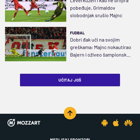
Leverkuzen i kad ne briljira
pobeđuje, Grimaldov
slobodnjak srušio Majnc
FUDBAL
Dobri đak uči na svojim
greškama: Majnc nokautirao
Bajern i oživeo šampionsku
trku
UČITAJ JOŠ
MEDIJSKI SPONZORI