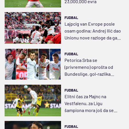
23.000.000 evra
FUDBAL
Lajpcig van Evrope posle
osam godina; Andrej Ilić dao
Unionu nove razloge da ga
otkupi
FUDBAL
Petorica Srba se
(privremeno) oprošta od
Bundeslige, gol-razlika
odlučuje ko će u LŠ
FUDBAL
Elitni čas za Majnc na
Vestfalenu, za Ligu
šampiona mora još da se
raste
FUDBAL