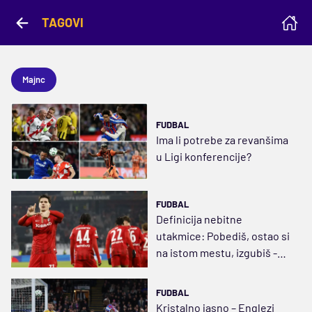
TAGOVI
Majnc
FUDBAL
Ima li potrebe za revanšima
u Ligi konferencije?
FUDBAL
Definicija nebitne
utakmice: Pobediš, ostao si
na istom mestu, izgubiš -
ostao si na istom mestu
FUDBAL
Kristalno jasno – Englezi