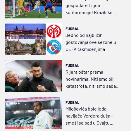
gospodare Ligom
konferencije! Brazilske
perle podigle Šahtjor
FUDBAL
Jedno od najbližih
gostovanja ove sezone u
UEFA takmičenjima
FUDBAL
Rijera oštar prema
novinarima: Niti smo bili
katastrofa, niti smo sada
Maradone
FUDBAL
Miloševića bole leđa,
navijače Verdera duša -
smeši se pad u Cvajtu
(VIDEO)