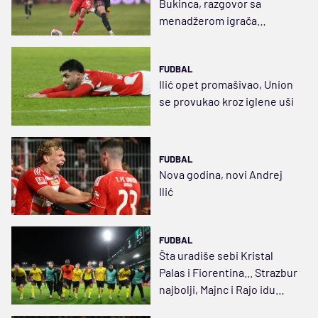
Bukinca, razgovor sa
menadžerom igrača
Vojvodine već obavljen
FUDBAL
Ilić opet promašivao, Union
se provukao kroz iglene uši
FUDBAL
Nova godina, novi Andrej
Ilić
FUDBAL
Šta uradiše sebi Kristal
Palas i Fiorentina... Strazbur
najbolji, Majnc i Rajo idu
direktno