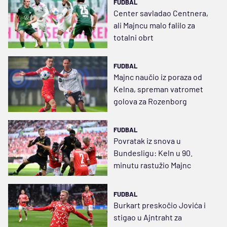
FUDBAL
Center savladao Centnera,
ali Majncu malo falilo za
totalni obrt
FUDBAL
Majnc naučio iz poraza od
Kelna, spreman vatromet
golova za Rozenborg
FUDBAL
Povratak iz snova u
Bundesligu: Keln u 90.
minutu rastužio Majnc
FUDBAL
Burkart preskočio Jovića i
stigao u Ajntraht za