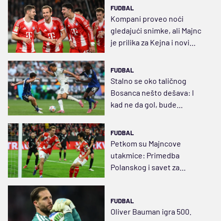
FUDBAL
Kompani proveo noći
gledajući snimke, ali Majnc
je prilika za Kejna i novi
festival golova
FUDBAL
Stalno se oko taličnog
Bosanca nešto dešava: I
kad ne da gol, bude
najzaslužniji za pobedu
FUDBAL
Petkom su Majncove
utakmice: Primedba
Polanskog i savet za
Hofmana
FUDBAL
Oliver Bauman igra 500.