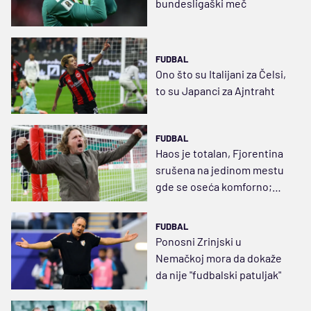
bundesligaški meč
FUDBAL
Ono što su Italijani za Čelsi,
to su Japanci za Ajntraht
FUDBAL
Haos je totalan, Fjorentina
srušena na jedinom mestu
gde se oseća komforno;
Finci su iznenađenje jeseni
FUDBAL
Ponosni Zrinjski u
Nemačkoj mora da dokaže
da nije "fudbalski patuljak"