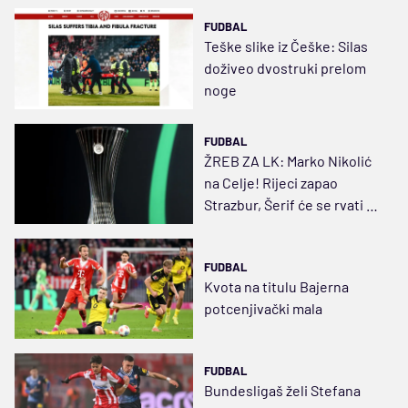
FUDBAL
Teške slike iz Češke: Silas
doživeo dvostruki prelom
noge
FUDBAL
ŽREB ZA LK: Marko Nikolić
na Celje! Rijeci zapao
Strazbur, Šerif će se rvati u
Španiji
FUDBAL
Kvota na titulu Bajerna
potcenjivački mala
FUDBAL
Bundesligaš želi Stefana