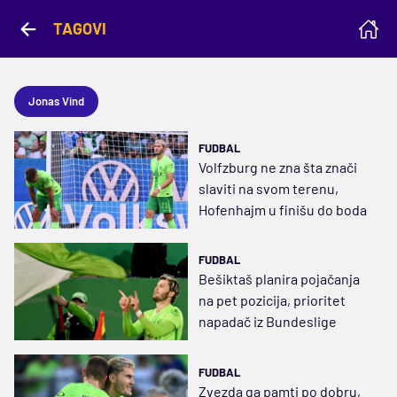
TAGOVI
Jonas Vind
FUDBAL
Volfzburg ne zna šta znači
slaviti na svom terenu,
Hofenhajm u finišu do boda
FUDBAL
Bešiktaš planira pojačanja
na pet pozicija, prioritet
napadač iz Bundeslige
FUDBAL
Zvezda ga pamti po dobru,