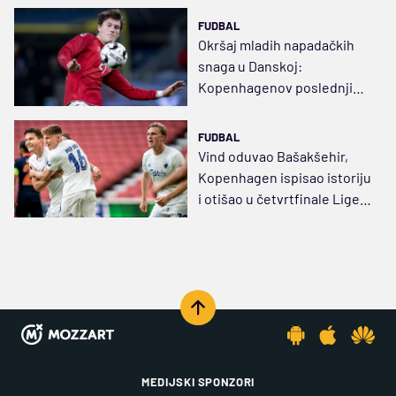
FUDBAL
Okršaj mladih napadačkih
snaga u Danskoj:
Kopenhagenov poslednji
trk za Mitjilandom i
Brendbijem
FUDBAL
Vind oduvao Bašakšehir,
Kopenhagen ispisao istoriju
i otišao u četvrtfinale Lige
Evrope (VIDEO)
MEDIJSKI SPONZORI