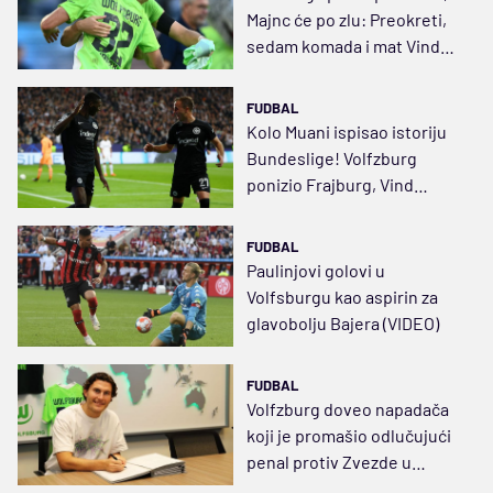
Majnc će po zlu: Preokreti,
sedam komada i mat Vinda u
94!
FUDBAL
Kolo Muani ispisao istoriju
Bundeslige! Volfzburg
ponizio Frajburg, Vind
spakovao više nego za celu
sezonu (VIDEO)
FUDBAL
Paulinjovi golovi u
Volfsburgu kao aspirin za
glavobolju Bajera (VIDEO)
FUDBAL
Volfzburg doveo napadača
koji je promašio odlučujući
penal protiv Zvezde u
Kopenhagenu