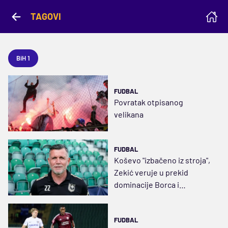
TAGOVI
BiH 1
FUDBAL
Povratak otpisanog
velikana
FUDBAL
Koševo "izbačeno iz stroja",
Zekić veruje u prekid
dominacije Borca i
Zrinjskog
FUDBAL