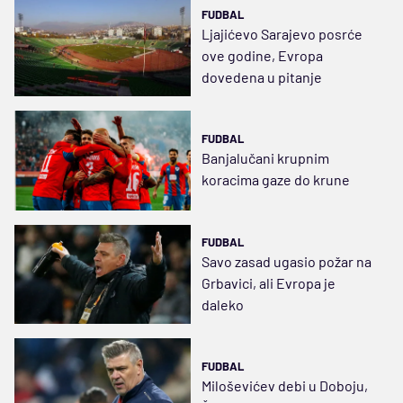
FUDBAL
Ljajićevo Sarajevo posrće
ove godine, Evropa
dovedena u pitanje
FUDBAL
Banjalučani krupnim
koracima gaze do krune
FUDBAL
Savo zasad ugasio požar na
Grbavici, ali Evropa je
daleko
FUDBAL
Miloševićev debi u Doboju,