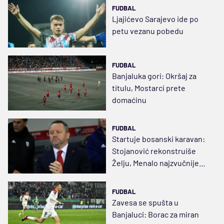
FUDBAL
Ljajićevo Sarajevo ide po
petu vezanu pobedu
FUDBAL
Banjaluka gori: Okršaj za
titulu, Mostarci prete
domaćinu
FUDBAL
Startuje bosanski karavan:
Stojanović rekonstruiše
Želju, Menalo najzvučnije
ime
FUDBAL
Zavesa se spušta u
Banjaluci: Borac za miran