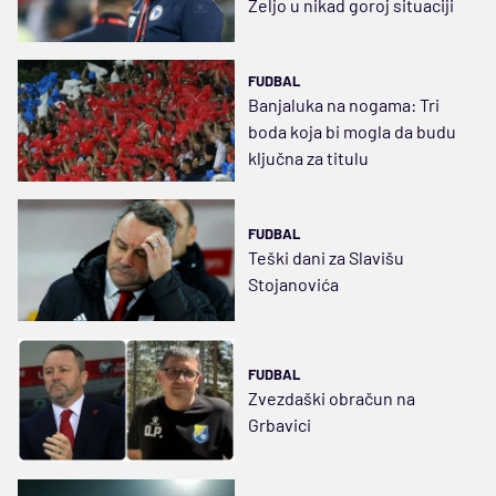
Željo u nikad goroj situaciji
FUDBAL
Banjaluka na nogama: Tri
boda koja bi mogla da budu
ključna za titulu
FUDBAL
Teški dani za Slavišu
Stojanovića
FUDBAL
Zvezdaški obračun na
Grbavici