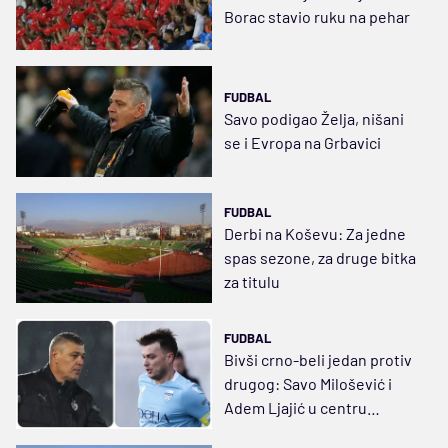
Borac stavio ruku na pehar
FUDBAL
Savo podigao Želja, nišani
se i Evropa na Grbavici
FUDBAL
Derbi na Koševu: Za jedne
spas sezone, za druge bitka
za titulu
FUDBAL
Bivši crno-beli jedan protiv
drugog: Savo Milošević i
Adem Ljajić u centru
sarajevskog derbija