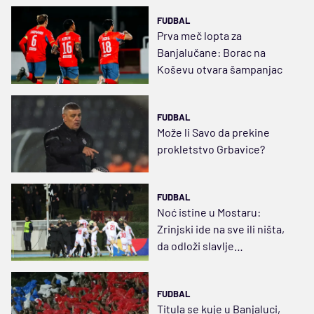
FUDBAL
Prva meč lopta za
Banjalučane: Borac na
Koševu otvara šampanjac
FUDBAL
Može li Savo da prekine
prokletstvo Grbavice?
FUDBAL
Noć istine u Mostaru:
Zrinjski ide na sve ili ništa,
da odloži slavlje
Banjalučana
FUDBAL
Titula se kuje u Banjaluci,