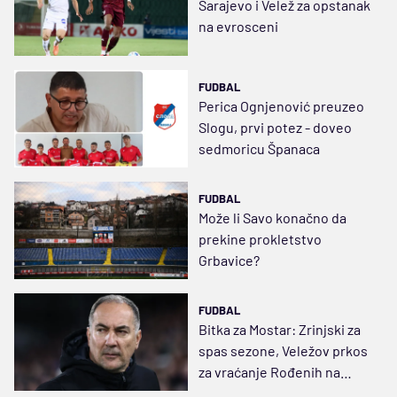
Sarajevo i Velež za opstanak
na evrosceni
FUDBAL
Perica Ognjenović preuzeo
Slogu, prvi potez - doveo
sedmoricu Španaca
FUDBAL
Može li Savo konačno da
prekine prokletstvo
Grbavice?
FUDBAL
Bitka za Mostar: Zrinjski za
spas sezone, Veležov prkos
za vraćanje Rođenih na
staze stare slave