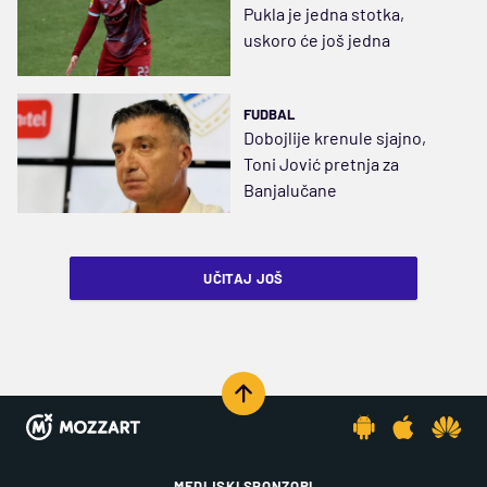
Pukla je jedna stotka,
uskoro će još jedna
FUDBAL
Dobojlije krenule sjajno,
Toni Jović pretnja za
Banjalučane
UČITAJ JOŠ
MEDIJSKI SPONZORI