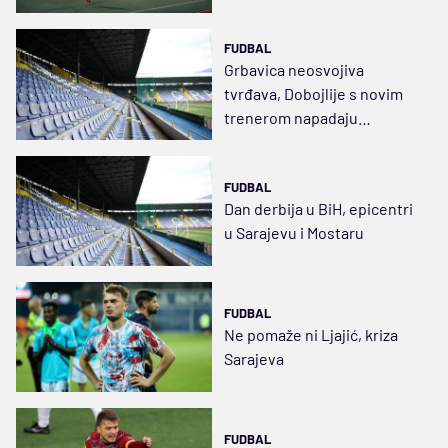
FUDBAL
Grbavica neosvojiva
tvrđava, Dobojlije s novim
trenerom napadaju
šampiona
FUDBAL
Dan derbija u BiH, epicentri
u Sarajevu i Mostaru
FUDBAL
Ne pomaže ni Ljajić, kriza
Sarajeva
FUDBAL