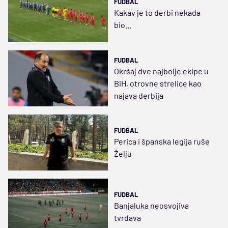
FUDBAL
Kakav je to derbi nekada
bio...
FUDBAL
Okršaj dve najbolje ekipe u
BiH, otrovne strelice kao
najava derbija
FUDBAL
Perica i španska legija ruše
Želju
FUDBAL
Banjaluka neosvojiva
tvrđava