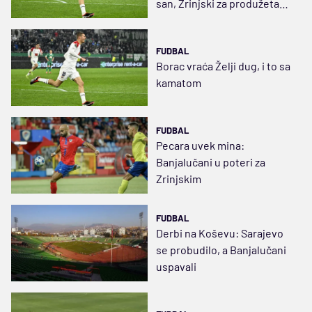
san, Zrinjski za produžetak
nade
FUDBAL
Borac vraća Želji dug, i to sa
kamatom
FUDBAL
Pecara uvek mina:
Banjalučani u poteri za
Zrinjskim
FUDBAL
Derbi na Koševu: Sarajevo
se probudilo, a Banjalučani
uspavali