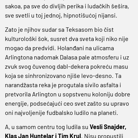
sakoa, pa sve do divljih perika i ludačkih šešira,
sve svetli u toj jednoj, hipnotišućoj nijansi.
Zato je njihov sudar sa Teksasom bio čist
kulturološki šok, susret dva sveta koji niko nije
mogao da predvidi. Holanđani na ulicama
Arlingtona nadomak Dalasa pale atmosferu i uz
zvuk svog čuvenog dabl-dekera pokreću masu
koja se sinhronizovano njiše levo-desno. Ta
narandžasta reka je progutala sivilo asfalta i
pretvorila Arlington u sopstvenu koloniju dobre
energije, podsećajući ceo svet zašto su upravo
oni najvoljenije fudbalsko ludilo na planeti.
A, u samom centru tog ludila su
Vesli Snajder,
Klas Jan Huntelar i Tim Krul
. Nisu propustili