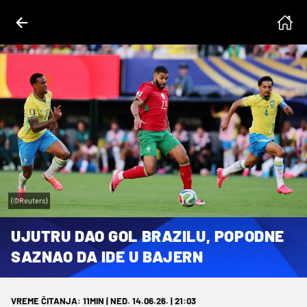
(©Reuters)
UJUTRU DAO GOL BRAZILU, POPODNE
SAZNAO DA IDE U BAJERN
VREME ČITANJA: 11MIN | NED. 14.06.26. | 21:03