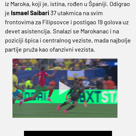
iz Maroka, koji je, istina, rođen u Španiji. Odigrao
je
Ismael Saibari
37 utakmica na svim
frontovima za Filipsovce i postigao 19 golova uz
devet asistencija. Snalazi se Marokanac i na
poziciji špica i centralnog veziste, mada najbolje
partije pruža kao ofanzivni vezista.