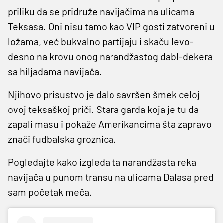
priliku da se pridruže navijačima na ulicama
Teksasa. Oni nisu tamo kao VIP gosti zatvoreni u
ložama, već bukvalno partijaju i skaču levo-
desno na krovu onog narandžastog dabl-dekera
sa hiljadama navijača.
Njihovo prisustvo je dalo savršen šmek celoj
ovoj teksaškoj priči. Stara garda koja je tu da
zapali masu i pokaže Amerikancima šta zapravo
znači fudbalska groznica.
Pogledajte kako izgleda ta narandžasta reka
navijača u punom transu na ulicama Dalasa pred
sam početak meča.