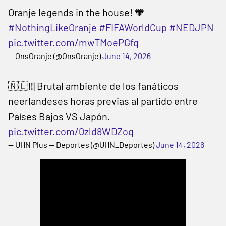
Oranje legends in the house! 🧡
#NothingLikeOranje
#FIFAWorldCup
#NEDJPN
pic.twitter.com/mwTMoePGfq
— OnsOranje (@OnsOranje)
June 14, 2026
🇳🇱‼️| Brutal ambiente de los fanáticos
neerlandeses horas previas al partido entre
Países Bajos VS Japón.
pic.twitter.com/0zld8WDZoq
— UHN Plus — Deportes (@UHN_Deportes)
June 14, 2026