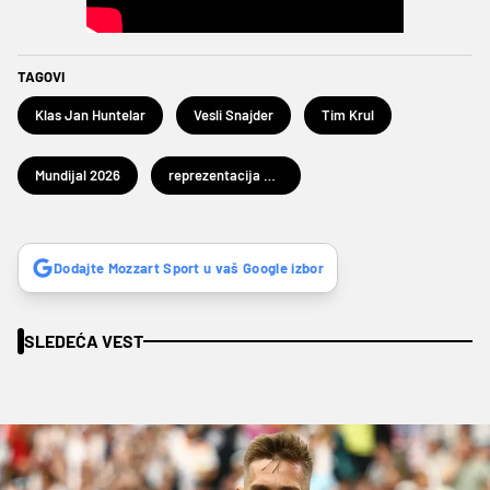
TAGOVI
Klas Jan Huntelar
Vesli Snajder
Tim Krul
Mundijal 2026
reprezentacija Holandije
Dodajte Mozzart Sport u vaš Google izbor
SLEDEĆA VEST