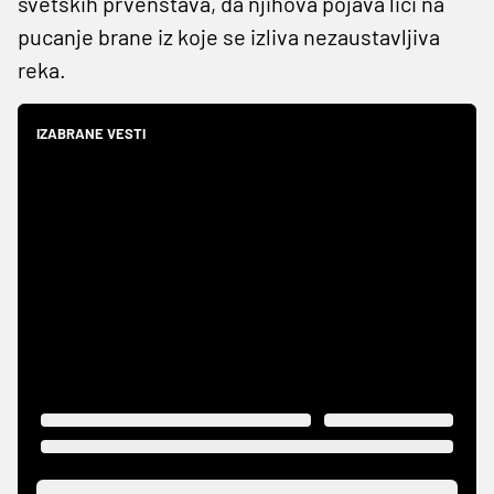
svetskih prvenstava, da njihova pojava liči na
pucanje brane iz koje se izliva nezaustavljiva
reka.
IZABRANE VESTI