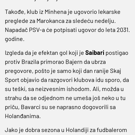
Takođe, klub iz Minhena je ugovorio lekarske
preglede za Marokanca za sledeću nedelju.
Napadač PSV-a će potpisati ugovor do leta 2031.
godine.
Izgleda da je efektan gol koji je
Saibari
postigao
protiv Brazila primorao Bajern da ubrza
pregovore, pošto je samo koji dan ranije Skaj
Sport objavio da razgovori klubova idu sporo, da
su teški, sa neizvesnim ishodom. Ali, možda u
strahu da se odjednom ne umeša još neko u tu
priču, Bavarci su se naprasno dogovorili sa
Holanđanima.
Jako je dobra sezona u Holandiji za fudbalerom