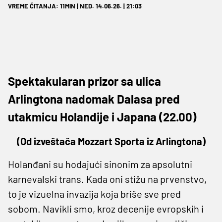
VREME ČITANJA: 11MIN | NED. 14.06.26. | 21:03
Spektakularan prizor sa ulica
Arlingtona nadomak Dalasa pred
utakmicu Holandije i Japana (22.00)
(Od izveštača Mozzart Sporta iz Arlingtona)
Holanđani su hodajući sinonim za apsolutni
karnevalski trans. Kada oni stižu na prvenstvo,
to je vizuelna invazija koja briše sve pred
sobom. Navikli smo, kroz decenije evropskih i