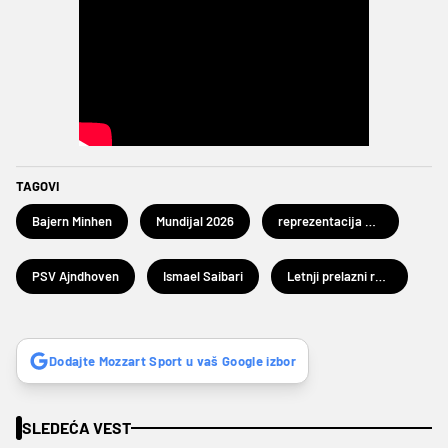
TAGOVI
Bajern Minhen
Mundijal 2026
reprezentacija Maroka
PSV Ajndhoven
Ismael Saibari
Letnji prelazni rok 2026
Dodajte Mozzart Sport u vaš Google izbor
SLEDEĆA VEST