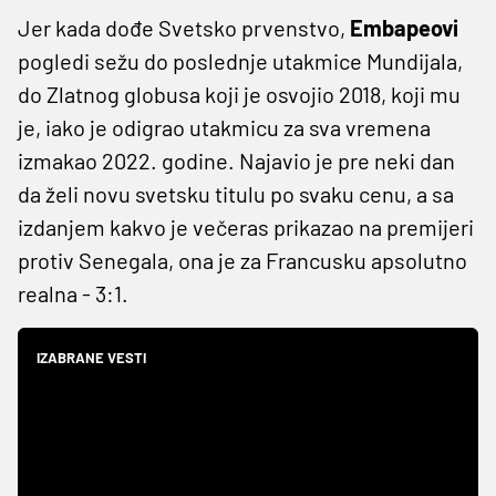
Jer kada dođe Svetsko prvenstvo,
Embapeovi
pogledi sežu do poslednje utakmice Mundijala,
do Zlatnog globusa koji je osvojio 2018, koji mu
je, iako je odigrao utakmicu za sva vremena
izmakao 2022. godine. Najavio je pre neki dan
da želi novu svetsku titulu po svaku cenu, a sa
izdanjem kakvo je večeras prikazao na premijeri
protiv Senegala, ona je za Francusku apsolutno
realna - 3:1.
IZABRANE VESTI