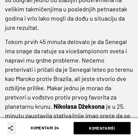
velikim takmičenjima u poslednjih petnaestak
godina i vrlo lako mogli da dođu u situaciju da
jure rezultat.
Tokom prvih 45 minuta delovalo je da Senegal
ima snage da ratuje sa vicešampionom sveta i
napravi mu grdne probleme. Nećemo
preterivati i pričati da je Senegal leteo po terenu
kao Maroko protiv Brazila, ali jeste stvorio dve
ozbiljne prilike. Makar jednu je morao da
pretvori u vođstvo protiv prvog favorita za
planetarnu krunu.
Nikolasa Džeksona
je u 25.
minutu zaustavila stativa (nije imao sreće da se
od
Menjonove
kopačke lopta odbije nazad u
KOMENTARI 24
KOMENTARIŠI
mrežu), a u šestom minutu nadoknade
Ismaila