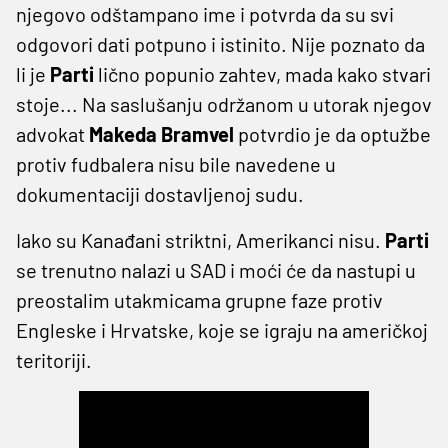
njegovo odštampano ime i potvrda da su svi
odgovori dati potpuno i istinito. Nije poznato da
li je
Parti
lično popunio zahtev, mada kako stvari
stoje... Na saslušanju održanom u utorak njegov
advokat
Makeda Bramvel
potvrdio je da optužbe
protiv fudbalera nisu bile navedene u
dokumentaciji dostavljenoj sudu.
Iako su Kanađani striktni, Amerikanci nisu.
Parti
se trenutno nalazi u SAD i moći će da nastupi u
preostalim utakmicama grupne faze protiv
Engleske i Hrvatske, koje se igraju na američkoj
teritoriji.