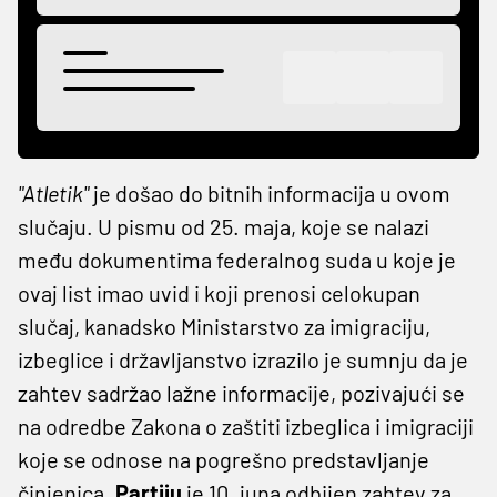
"Atletik"
je došao do bitnih informacija u ovom
slučaju. U pismu od 25. maja, koje se nalazi
među dokumentima federalnog suda u koje je
ovaj list imao uvid i koji prenosi celokupan
slučaj, kanadsko Ministarstvo za imigraciju,
izbeglice i državljanstvo izrazilo je sumnju da je
zahtev sadržao lažne informacije, pozivajući se
na odredbe Zakona o zaštiti izbeglica i imigraciji
koje se odnose na pogrešno predstavljanje
činjenica.
Partiju
je 10. juna odbijen zahtev za