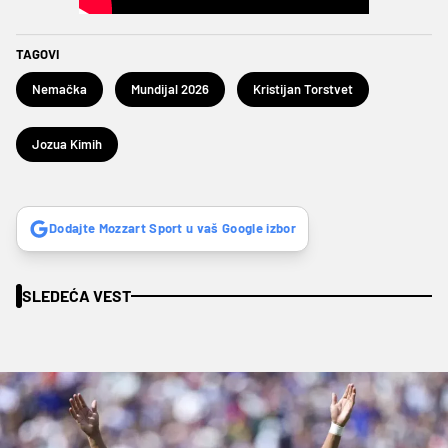
TAGOVI
Nemačka
Mundijal 2026
Kristijan Torstvet
Jozua Kimih
Dodajte Mozzart Sport u vaš Google izbor
SLEDEĆA VEST