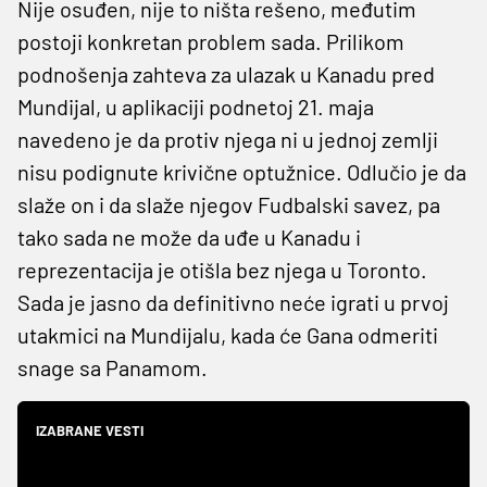
Nije osuđen, nije to ništa rešeno, međutim
postoji konkretan problem sada. Prilikom
podnošenja zahteva za ulazak u Kanadu pred
Mundijal, u aplikaciji podnetoj 21. maja
navedeno je da protiv njega ni u jednoj zemlji
nisu podignute krivične optužnice. Odlučio je da
slaže on i da slaže njegov Fudbalski savez, pa
tako sada ne može da uđe u Kanadu i
reprezentacija je otišla bez njega u Toronto.
Sada je jasno da definitivno neće igrati u prvoj
utakmici na Mundijalu, kada će Gana odmeriti
snage sa Panamom.
IZABRANE VESTI