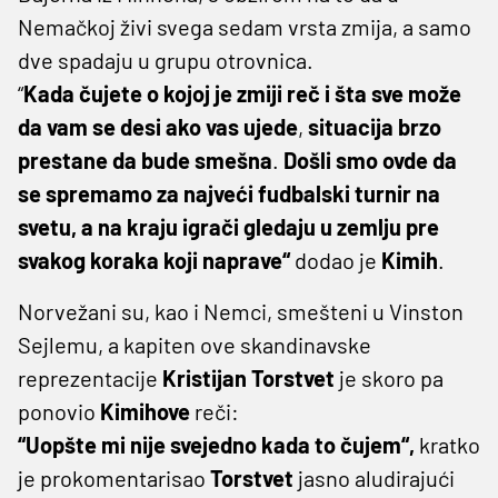
Nemačkoj živi svega sedam vrsta zmija, a samo
dve spadaju u grupu otrovnica.
“
Kada čujete
o kojoj je zmiji reč i šta sve može
da vam se desi ako vas ujede
,
situacija brzo
prestane da bude smešna
.
Došli smo ovde da
se spremamo za najveći fudbalski turnir na
svetu, a na kraju igrači gledaju u zemlju pre
svakog koraka koji naprave“
dodao je
Kimih
.
Norvežani su, kao i Nemci, smešteni u Vinston
Sejlemu, a kapiten ove skandinavske
reprezentacije
Kristijan Torstvet
je skoro pa
ponovio
Kimihove
reči:
“Uopšte mi nije svejedno kada to čujem“,
kratko
je prokomentarisao
Torstvet
jasno aludirajući