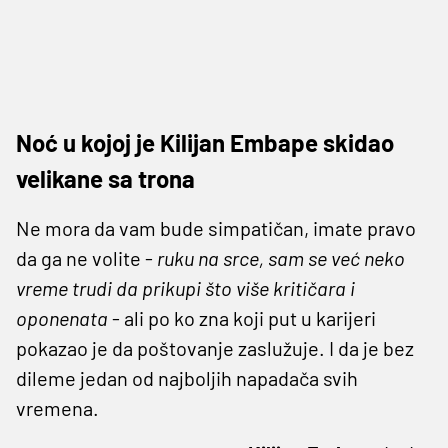
Noć u kojoj je Kilijan Embape skidao
velikane sa trona
Ne mora da vam bude simpatičan, imate pravo
da ga ne volite -
ruku na srce, sam se već neko
vreme trudi da prikupi što više kritičara i
oponenata
- ali po ko zna koji put u karijeri
pokazao je da poštovanje zaslužuje. I da je bez
dileme jedan od najboljih napadača svih
vremena.