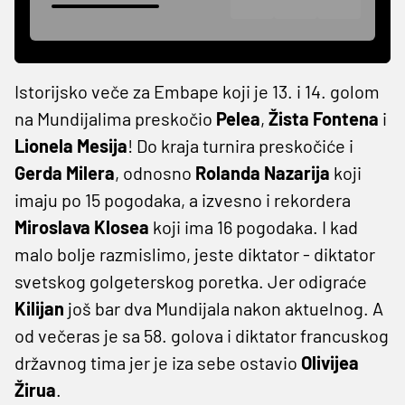
Istorijsko veče za Embape koji je 13. i 14. golom
na Mundijalima preskočio
Pelea
,
Žista Fontena
i
Lionela Mesija
! Do kraja turnira preskočiće i
Gerda Milera
, odnosno
Rolanda Nazarija
koji
imaju po 15 pogodaka, a izvesno i rekordera
Miroslava Klosea
koji ima 16 pogodaka. I kad
malo bolje razmislimo, jeste diktator - diktator
svetskog golgeterskog poretka. Jer odigraće
Kilijan
još bar dva Mundijala nakon aktuelnog. A
od večeras je sa 58. golova i diktator francuskog
državnog tima jer je iza sebe ostavio
Olivijea
Žirua
.