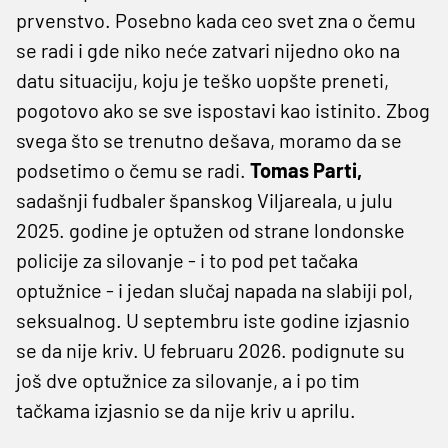
prvenstvo. Posebno kada ceo svet zna o čemu
se radi i gde niko neće zatvari nijedno oko na
datu situaciju, koju je teško uopšte preneti,
pogotovo ako se sve ispostavi kao istinito. Zbog
svega što se trenutno dešava, moramo da se
podsetimo o čemu se radi.
Tomas Parti,
sadašnji fudbaler španskog Viljareala, u julu
2025. godine je optužen od strane londonske
policije za silovanje - i to pod pet tačaka
optužnice - i jedan slučaj napada na slabiji pol,
seksualnog. U septembru iste godine izjasnio
se da nije kriv. U februaru 2026. podignute su
još dve optužnice za silovanje, a i po tim
tačkama izjasnio se da nije kriv u aprilu.