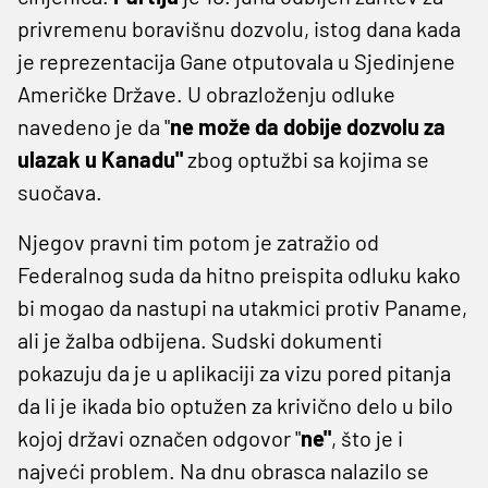
privremenu boravišnu dozvolu, istog dana kada
je reprezentacija Gane otputovala u Sjedinjene
Američke Države. U obrazloženju odluke
navedeno je da "
ne može da dobije dozvolu za
ulazak u Kanadu"
zbog optužbi sa kojima se
suočava.
Njegov pravni tim potom je zatražio od
Federalnog suda da hitno preispita odluku kako
bi mogao da nastupi na utakmici protiv Paname,
ali je žalba odbijena. Sudski dokumenti
pokazuju da je u aplikaciji za vizu pored pitanja
da li je ikada bio optužen za krivično delo u bilo
kojoj državi označen odgovor "
ne"
, što je i
najveći problem. Na dnu obrasca nalazilo se