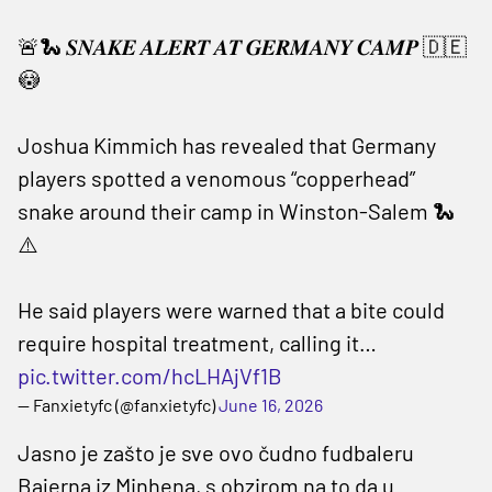
🚨🐍 𝑺𝑵𝑨𝑲𝑬 𝑨𝑳𝑬𝑹𝑻 𝑨𝑻 𝑮𝑬𝑹𝑴𝑨𝑵𝒀 𝑪𝑨𝑴𝑷 🇩🇪
😳
Joshua Kimmich has revealed that Germany
players spotted a venomous “copperhead”
snake around their camp in Winston-Salem 🐍
⚠️
He said players were warned that a bite could
require hospital treatment, calling it…
pic.twitter.com/hcLHAjVf1B
— Fanxietyfc (@fanxietyfc)
June 16, 2026
Jasno je zašto je sve ovo čudno fudbaleru
Bajerna iz Minhena, s obzirom na to da u