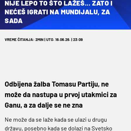
NIJE LEPO TO ŠTO LAŽEŠ... ZATO I
NEĆEŠ IGRATI NA MUNDIJALU, ZA
SADA
VREME ČITANJA: 2MIN | UTO. 16.06.26. | 23:09
Odbijena žalba Tomasu Partiju, ne
može da nastupa u prvoj utakmici za
Ganu, a za dalje se ne zna
Ne može da se laže kada se ulazi u drugu
državu, posebno kada se dolazi na Svetsko