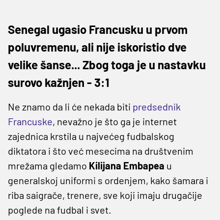
Senegal ugasio Francusku u prvom
poluvremenu, ali nije iskoristio dve
velike šanse... Zbog toga je u nastavku
surovo kažnjen - 3:1
Ne znamo da li će nekada biti
predsednik
Francuske
, nevažno je što ga je internet
zajednica krstila u najvećeg fudbalskog
diktatora i što već mesecima na društvenim
mrežama gledamo
Kilijana Embapea
u
generalskoj uniformi s ordenjem, kako šamara i
riba saigrače, trenere, sve koji imaju drugačije
poglede na fudbal i svet.