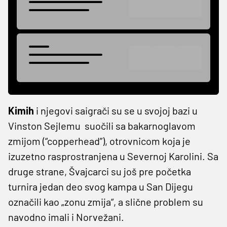
Kimih
i njegovi saigrači su se u svojoj bazi u
Vinston Sejlemu
suočili sa bakarnoglavom
zmijom (“copperhead”), otrovnicom koja je
izuzetno rasprostranjena u Severnoj Karolini. Sa
druge strane, Švajcarci su još pre početka
turnira jedan deo svog kampa u San Dijegu
označili kao „zonu zmija“, a slične problem su
navodno imali i Norvežani.