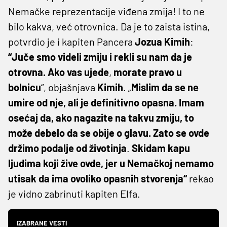
Nemačke reprezentacije viđena zmija! I to ne
bilo kakva, već otrovnica. Da je to zaista istina,
potvrdio je i kapiten Pancera
Jozua Kimih
:
“Juče smo videli zmiju i rekli su
nam da je
otrovna. Ako vas ujede
,
morate pravo u
bolnicu
“, objašnjava
Kimih
. „
Mislim da se ne
umire od nje,
ali je definitivno opasna. Imam
osećaj da, ako nagazite na takvu zmiju, to
može debelo da se obije o glavu. Zato se ovde
držimo podalje od životinja
.
Skidam kapu
ljudima koji žive ovde, jer u Nemačkoj nemamo
utisak da ima ovoliko opasnih stvorenja“
rekao
je vidno zabrinuti kapiten Elfa.
IZABRANE VESTI