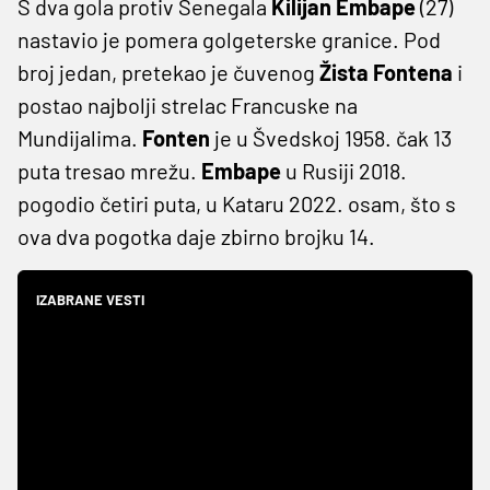
S dva gola protiv Senegala
Kilijan Embape
(27)
nastavio je pomera golgeterske granice. Pod
broj jedan, pretekao je čuvenog
Žista Fontena
i
postao najbolji strelac Francuske na
Mundijalima.
Fonten
je u Švedskoj 1958. čak 13
puta tresao mrežu.
Embape
u Rusiji 2018.
pogodio četiri puta, u Kataru 2022. osam, što s
ova dva pogotka daje zbirno brojku 14.
IZABRANE VESTI