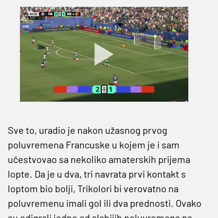
Sve to, uradio je nakon užasnog prvog
poluvremena Francuske u kojem je i sam
učestvovao sa nekoliko amaterskih prijema
lopte. Da je u dva, tri navrata prvi kontakt s
loptom bio bolji, Trikolori bi verovatno na
poluvremenu imali gol ili dva prednosti. Ovako
su odigrali jedno od slabijih poluvremena na