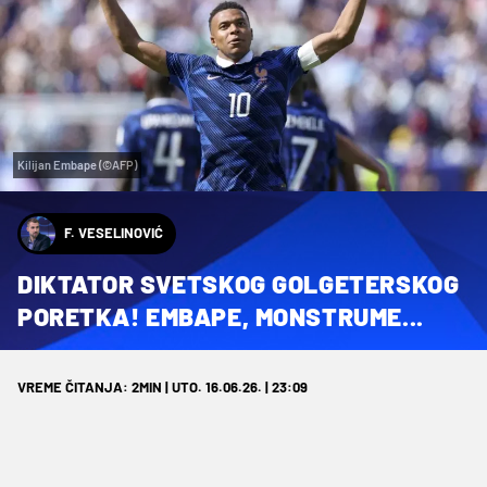
Kilijan Embape (©AFP)
F. VESELINOVIĆ
DIKTATOR SVETSKOG GOLGETERSKOG
PORETKA! EMBAPE, MONSTRUME...
VREME ČITANJA: 2MIN | UTO. 16.06.26. | 23:09