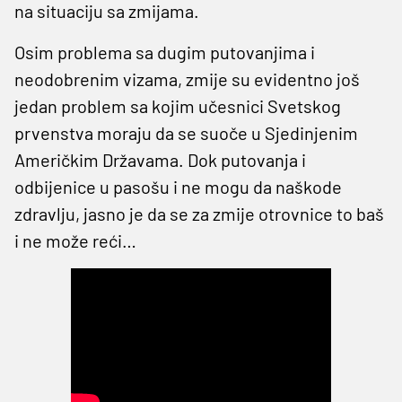
na situaciju sa zmijama.
Osim problema sa dugim putovanjima i
neodobrenim vizama, zmije su evidentno još
jedan problem sa kojim učesnici Svetskog
prvenstva moraju da se suoče u Sjedinjenim
Američkim Državama. Dok putovanja i
odbijenice u pasošu i ne mogu da naškode
zdravlju, jasno je da se za zmije otrovnice to baš
i ne može reći…