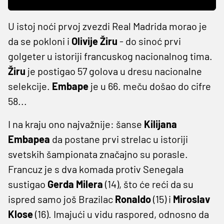
U istoj noći prvoj zvezdi Real Madrida morao je
da se pokloni i
Olivije Žiru
- do sinoć prvi
golgeter u istoriji francuskog nacionalnog tima.
Žiru
je postigao 57 golova u dresu nacionalne
selekcije.
Embape
je u 66. meču došao do cifre
58...
I na kraju ono najvažnije: šanse
Kilijana
Embapea
da postane prvi strelac u istoriji
svetskih šampionata značajno su porasle.
Francuz je s dva komada protiv Senegala
sustigao
Gerda Milera
(14), što će reći da su
ispred samo još Brazilac
Ronaldo
(15) i
Miroslav
Klose
(16). Imajući u vidu raspored, odnosno da