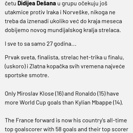
četu
Didijea Dešana
u grupu očekuju još
utakmice protiv Iraka i Norveške, nikoga ne
treba da iznenadi ukoliko već do kraja meseca
dobijemo novog mundijalskog kralja strelaca.
I sve to sa samo 27 godina...
Prvak sveta, finalista, strelac het-trika u finalu,
(uskoro) i Zlatna kopačka svih vremena najveće
sportske smotre.
Only Miroslav Klose (16) and Ronaldo (15) have
more World Cup goals than Kylian Mbappe (14).
The France forward is now his country's all-time
top goalscorer with 58 goals and their top scorer