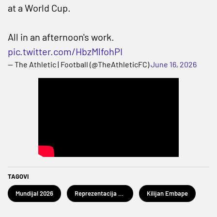
at a World Cup.
All in an afternoon's work.
pic.twitter.com/HbzMlfohPI
— The Athletic | Football (@TheAthleticFC)
June 16, 2026
TAGOVI
Mundijal 2026
Reprezentacija Francuske
Kilijan Embape