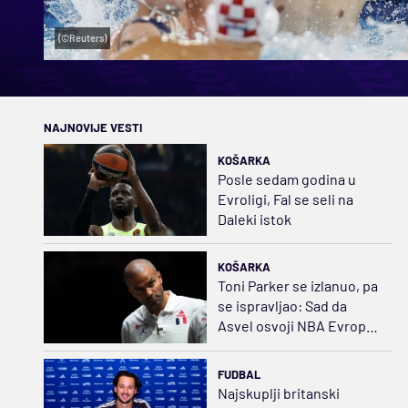
(©Reuters)
NAJNOVIJE VESTI
KOŠARKA
Posle sedam godina u
Evroligi, Fal se seli na
Daleki istok
KOŠARKA
Toni Parker se izlanuo, pa
se ispravljao: Sad da
Asvel osvoji NBA Evropu,
pardon – Evroligu
FUDBAL
Najskuplji britanski