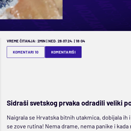
VREME ČITANJA: 2MIN | NED. 28.07.24. | 18:04
KOMENTARI 10
KOMENTARIŠI
Sidraši svetskog prvaka odradili veliki 
Naigrala se Hrvatska bitnih utakmica, dobijala ih i
se zove rutina! Nema drame, nema panike i kada ne