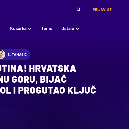
PRIJAVI SE
Košarka
Tenis
Ostalo
S. TANASIĆ
UTINA! HRVATSKA
NU GORU, BIJAČ
OL I PROGUTAO KLJUČ