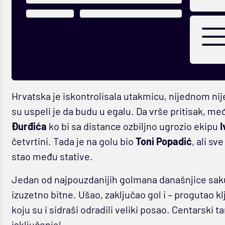
Hrvatska je iskontrolisala utakmicu, nijednom ni
su uspeli je da budu u egalu. Da vrše pritisak, m
Đurđića
ko bi sa distance ozbiljno ugrozio ekipu
I
četvrtini. Tada je na golu bio
Toni Popadić
, ali sv
stao među stative.
Jedan od najpouzdanijih golmana današnjice sakupi
izuzetno bitne. Ušao, zaključao gol i – progutao kl
koju su i sidraši odradili veliki posao. Centarski
isključenja!