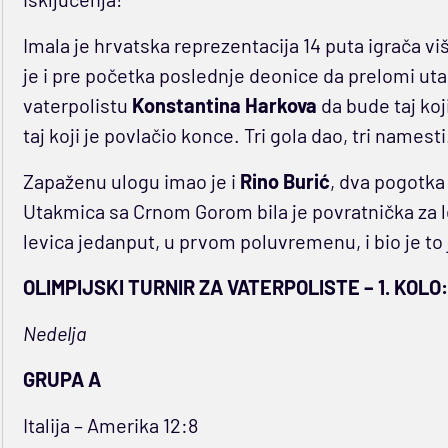
Imala je hrvatska reprezentacija 14 puta igrača vi
je i pre početka poslednje deonice da prelomi ut
vaterpolistu
Konstantina Harkova
da bude taj koji
taj koji je povlačio konce. Tri gola dao, tri namest
Zapaženu ulogu imao je i
Rino Burić
, dva pogotka 
Utakmica sa Crnom Gorom bila je povratnička za 
levica jedanput, u prvom poluvremenu, i bio je t
OLIMPIJSKI TURNIR ZA VATERPOLISTE – 1. KOLO:
Nedelja
GRUPA A
Italija – Amerika 12:8