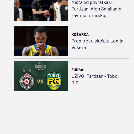
Ništa od povratka u
Partizan, Alen Smailagić
završio u Turskoj
KOŠARKA
Preokret u slučaju Lonija
Vokera
FUDBAL
UŽIVO: Partizan - Tobol
0:0