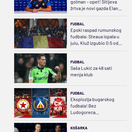
golman – opet! Sitijeva
žrtva je novi gazda Eland
Rouda
FUDBAL
Epski raspad rumunskog
fudbala: Steaua ispala u
julu, Kluž izgubio 0:5 od
Norvežana
FUDBAL
Saša Lukić za 48 sati
menja klub
FUDBAL
Eksplozija bugarskog
fudbala! Bez
Ludogoreca…
KOŠARKA