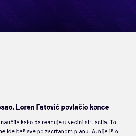
posao, Loren Fatović povlačio konce
 naučila kako da reaguje u većini situacija. To
 ide baš sve po zacrtanom planu. A, nije išlo