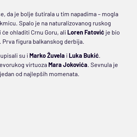
še, da je bolje šutirala u tim napadima – mogla
akmicu. Spalo je na naturalizovanog ruskog
 će ohladiti Crnu Goru, ali
Loren Fatović
je bio
i. Prva figura balkanskog derbija.
upisali su i
Marko Žuvela
i
Luka Bukić
.
levorukog virtuoza
Mara Jokovića
. Sevnula je
o jedan od najlepših momenata.