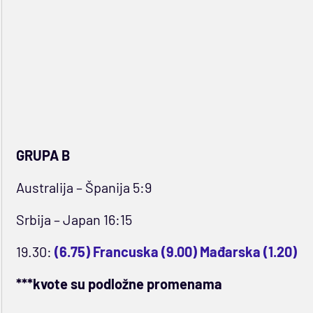
GRUPA B
Australija – Španija 5:9
Srbija – Japan 16:15
19.30:
(6.75) Francuska (9.00) Mađarska (1.20)
***kvote su podložne promenama