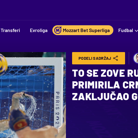
Transferi
Evroliga
Mozzart Bet Superliga
Fudbal
PODELI SADRŽAJ
TO SE ZOVE R
PRIMIRILA CR
ZAKLJUČAO G