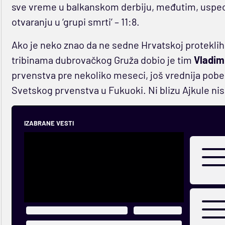
sve vreme u balkanskom derbiju, međutim, uspeo j
otvaranju u ‘grupi smrti’ – 11:8.
Ako je neko znao da ne sedne Hrvatskoj proteklih
tribinama dubrovačkog Gruža dobio je tim
Vladim
prvenstva pre nekoliko meseci, još vrednija pobed
Svetskog prvenstva u Fukuoki. Ni blizu Ajkule nis
IZABRANE VESTI