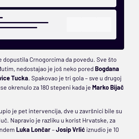
je dopustila Crnogorcima da povedu. Sve što
eđutim, nedostajao je još neko pored
Bogdana
vice Tucka
. Spakovao je tri gola – sve u drugoj
e se okrenulo za 180 stepeni kada je
Marko Bijač
o je pet intervencija, dve u završnici bile su
juč. Napravio je razliku u korist Hrvatske, za
 tandem
Luka Lončar
–
Josip Vrlić
iznudio je 10