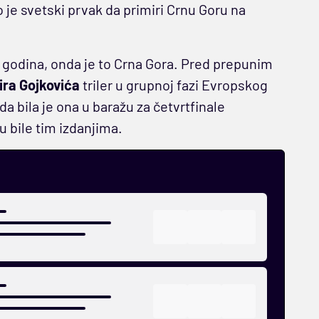
e svetski prvak da primiri Crnu Goru na
 godina, onda je to Crna Gora. Pred prepunim
ira Gojkovića
triler u grupnoj fazi Evropskog
a bila je ona u baražu za četvrtfinale
u bile tim izdanjima.