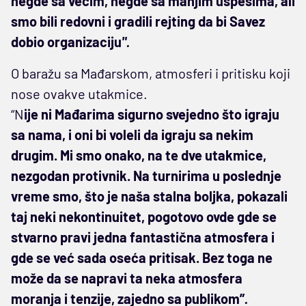
negde sa većim, negde sa manjim uspesima, ali
smo bili redovni i gradili rejting da bi Savez
dobio organizaciju
".
O baražu sa Mađarskom, atmosferi i pritisku koji
nose ovakve utakmice.
“N
ije ni Mađarima sigurno svejedno što igraju
sa nama, i oni bi voleli da igraju sa nekim
drugim. Mi smo onako, na te dve utakmice,
nezgodan protivnik. Na turnirima u poslednje
vreme smo, što je naša stalna boljka, pokazali
taj neki nekontinuitet, pogotovo ovde gde se
stvarno pravi jedna fantastična atmosfera i
gde se već sada oseća pritisak. Bez toga ne
može da se napravi ta neka atmosfera
moranja i tenzije, zajedno sa publikom”
.