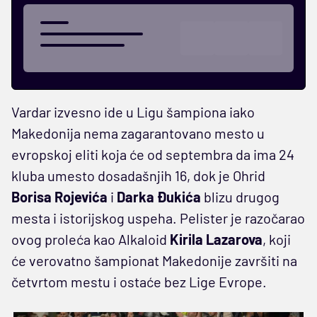
Vardar izvesno ide u Ligu šampiona iako
Makedonija nema zagarantovano mesto u
evropskoj eliti koja će od septembra da ima 24
kluba umesto dosadašnjih 16, dok je Ohrid
Borisa Rojevića
i
Darka Đukića
blizu drugog
mesta i istorijskog uspeha. Pelister je razočarao
ovog proleća kao Alkaloid
Kirila Lazarova
, koji
će verovatno šampionat Makedonije završiti na
četvrtom mestu i ostaće bez Lige Evrope.