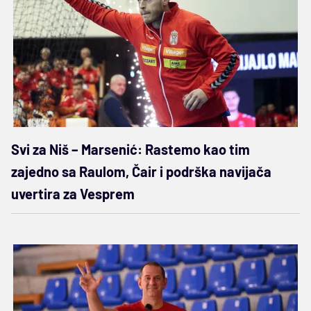
Svi za Niš – Marsenić: Rastemo kao tim
zajedno sa Raulom, Čair i podrška navijača
uvertira za Vesprem