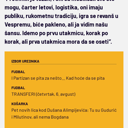
mogu, čarter letovi, logistika, oni imaju
publiku, rukometnu tradiciju, igra se revanš u
Vespremu, biće pakleno, ali ja vidim našu
šansu. Idemo po prvu utakmicu, korak po
korak, ali prva utakmica mora da se oseti
”.
IZBOR UREDNIKA
FUDBAL
I Partizan se pita za nešto... Kad hoće da se pita
FUDBAL
TRANSFERI (četvrtak, 6. avgust)
KOŠARKA
Pet novih lica kod Dušana Alimpijevića: Tu su Gudurić
i Milutinov, ali nema Bogdana