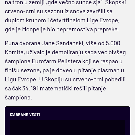
na tron u zemlji „gde večno sunce sja“. Skopski
crveno-crni su sezonu iz snova završili sa
duplom krunom i četvrtfinalom Lige Evrope,
gde je Monpelje bio nepremostiva prepreka.
Puna dvorana Jane Sandanski, više od 5.000
Komita, uživalo je demoliranju sada već bivšeg
šampiona Eurofarm Pelistera koji se raspao u
finišu sezone, pa je doveo u pitanje plasman u
Ligu Evrope. U Skoplju su crveno-crni pobedili
sa čak 34:19 i matematički rešili pitanje
šampiona.
IZABRANE VESTI