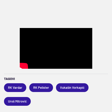
TAGOVI
RK Vardar
RK Pelister
Vukašin Vorkapić
Uroš Mitrović