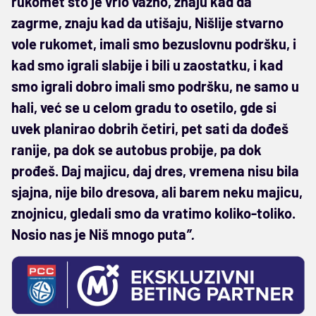
rukomet što je vrlo važno, znaju kad da
zagrme, znaju kad da utišaju, Nišlije stvarno
vole rukomet, imali smo bezuslovnu podršku, i
kad smo igrali slabije i bili u zaostatku, i kad
smo igrali dobro imali smo podršku, ne samo u
hali, već se u celom gradu to osetilo, gde si
uvek planirao dobrih četiri, pet sati da dođeš
ranije, pa dok se autobus probije, pa dok
prođeš. Daj majicu, daj dres, vremena nisu bila
sjajna, nije bilo dresova, ali barem neku majicu,
znojnicu, gledali smo da vratimo koliko-toliko.
Nosio nas je Niš mnogo puta
”.