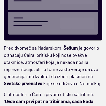
Pred dvomeč sa Mađarskom,
Šešum
je govorio
o značaju Čaira, pritisku koji nose ovakve
utakmice, atmosferi koja je nekada nosila
reprezentaciju, ali i o tome zašto veruje da ova
generacija ima kvalitet da izbori plasman na
Svetsko prvenstvo
koje se održava u Nemačkoj.
O atmosferi u Čairu i prvom utisku sa tribina.
“
Ovde sam prvi put na tribinama, sada kada