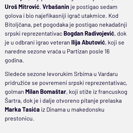
Uroš Mitrović
.
Vrbašanin
je postigao sedam
golova i bio najefikasniji igrač utakmice. Kod
Bitoljčana, pet pogodaka je postigao nekadašnji
srpski reprezentativac
Bogdan Radivojević
, dok
je u odbrani igrao veteran
Ilija Abutović
, koji se
naredne sezone vraća u Partizan posle 16
godina.
Sledeće sezone levorukim Srbima u Vardaru
pridružiće se povremeni srpski reprezentativac,
golman
Milan Bomaštar
, koji stiže iz francuskog
Šartra, dok je i dalje otvoreno pitanje prelaska
Marka Tasića
iz Dinama u makedonsku
prestonicu.