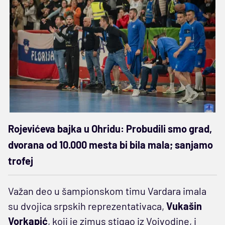
Rojevićeva bajka u Ohridu: Probudili smo grad,
dvorana od 10.000 mesta bi bila mala; sanjamo
trofej
Važan deo u šampionskom timu Vardara imala
su dvojica srpskih reprezentativaca,
Vukašin
Vorkapić
, koji je zimus stigao iz Vojvodine, i