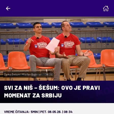
Žarko Šešum i Mladen Bojinović (©RSS)
SVI ZA NIŠ – ŠEŠUM: OVO JE PRAVI
MOMENAT ZA SRBIJU
VREME ČITANJA: 5MIN | PET. 08.05.26. | 08:34