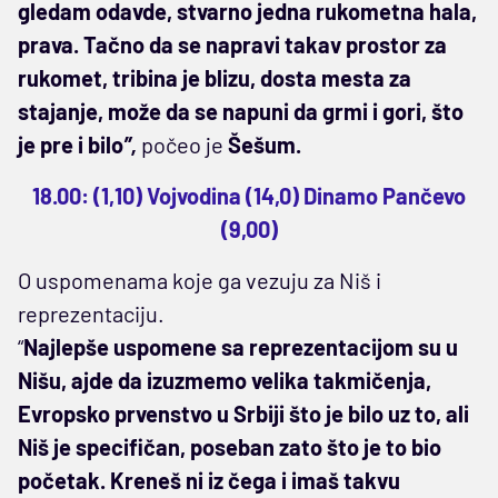
gledam odavde, stvarno jedna rukometna hala,
prava. Tačno da se napravi takav prostor za
rukomet, tribina je blizu, dosta mesta za
stajanje, može da se napuni da grmi i gori, što
je pre i bilo
”,
počeo je
Šešum.
18.00: (1,10) Vojvodina (14,0) Dinamo Pančevo
(9,00)
O uspomenama koje ga vezuju za Niš i
reprezentaciju.
“
Najlepše uspomene sa reprezentacijom su u
Nišu, ajde da izuzmemo velika takmičenja,
Evropsko prvenstvo u Srbiji što je bilo uz to, ali
Niš je specifičan, poseban zato što je to bio
početak. Kreneš ni iz čega i imaš takvu