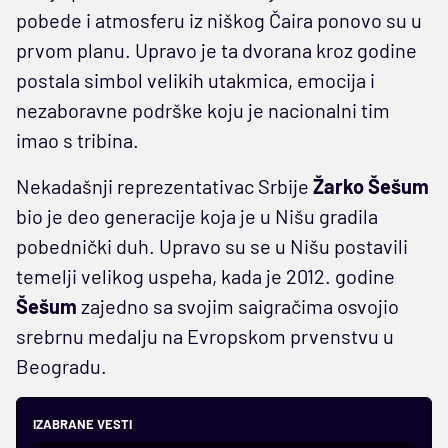
pobede i atmosferu iz niškog Čaira ponovo su u
prvom planu. Upravo je ta dvorana kroz godine
postala simbol velikih utakmica, emocija i
nezaboravne podrške koju je nacionalni tim
imao s tribina.
Nekadašnji reprezentativac Srbije
Žarko Šešum
bio je deo generacije koja je u Nišu gradila
pobednički duh. Upravo su se u Nišu postavili
temelji velikog uspeha, kada je 2012. godine
Šešum
zajedno sa svojim saigračima osvojio
srebrnu medalju na Evropskom prvenstvu u
Beogradu.
IZABRANE VESTI