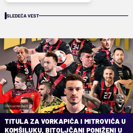
SLEDEĆA VEST
(©rkvardar1961)
TITULA ZA VORKAPIĆA I MITROVIĆA U
KOMŠILUKU, BITOLJČANI PONIŽENI U