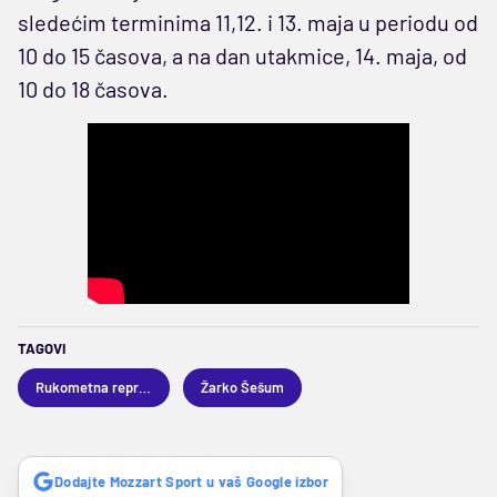
sledećim terminima 11,12. i 13. maja u periodu od
10 do 15 časova, a na dan utakmice, 14. maja, od
10 do 18 časova.
TAGOVI
Rukometna reprezentacija Srbije
Žarko Šešum
Dodajte Mozzart Sport u vaš Google izbor