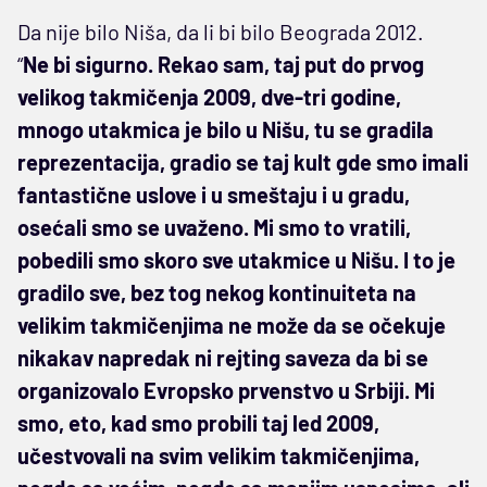
Da nije bilo Niša, da li bi bilo Beograda 2012.
“
Ne bi sigurno. Rekao sam, taj put do prvog
velikog takmičenja 2009, dve-tri godine,
mnogo utakmica je bilo u Nišu, tu se gradila
reprezentacija, gradio se taj kult gde smo imali
fantastične uslove i u smeštaju i u gradu,
osećali smo se uvaženo. Mi smo to vratili,
pobedili smo skoro sve utakmice u Nišu. I to je
gradilo sve, bez tog nekog kontinuiteta na
velikim takmičenjima ne može da se očekuje
nikakav napredak ni rejting saveza da bi se
organizovalo Evropsko prvenstvo u Srbiji. Mi
smo, eto, kad smo probili taj led 2009,
učestvovali na svim velikim takmičenjima,