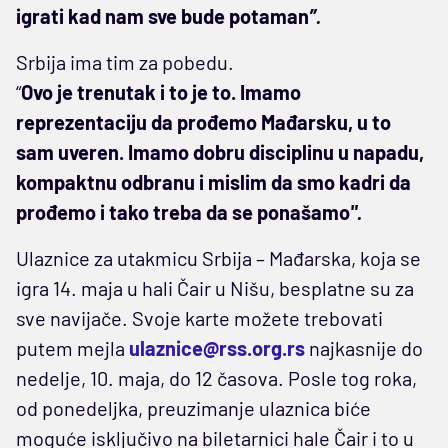
igrati kad nam sve bude potaman
”.
Srbija ima tim za pobedu.
“
Ovo je trenutak i to je to. Imamo
reprezentaciju da prođemo Mađarsku, u to
sam uveren. Imamo dobru disciplinu u napadu,
kompaktnu odbranu i mislim da smo kadri da
prođemo i tako treba da se ponašamo
".
Ulaznice za utakmicu Srbija – Mađarska, koja se
igra 14. maja u hali Čair u Nišu, besplatne su za
sve navijače. Svoje karte možete trebovati
putem mejla
ulaznice@rss.org.rs
najkasnije do
nedelje, 10. maja, do 12 časova. Posle tog roka,
od ponedeljka, preuzimanje ulaznica biće
moguće isključivo na biletarnici hale Čair i to u