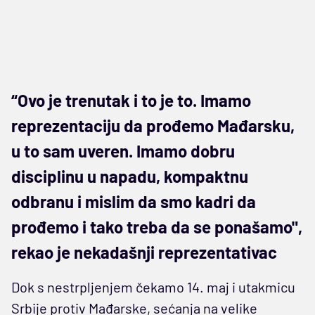
“Ovo je trenutak i to je to. Imamo
reprezentaciju da prođemo Mađarsku,
u to sam uveren. Imamo dobru
disciplinu u napadu, kompaktnu
odbranu i mislim da smo kadri da
prođemo i tako treba da se ponašamo",
rekao je nekadašnji reprezentativac
Dok s nestrpljenjem čekamo 14. maj i utakmicu
Srbije protiv Mađarske, sećanja na velike