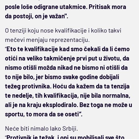
posle loše odigrane utakmice. Pritisak mora
da postoji, on je važan"
.
O tenziji koju nose kvalifikacije i koliko takvi
mečevi menjaju reprezentaciju.
“
Eto te kvalifikacije kad smo čekali da li ćemo
otići na veliko takmičenje prvi put u životu, da
nismo otišli možda nikad ne bismo ni otišli da
to nije bilo, jer bismo svake godine dobijali
težeg protivnika. Hoću da kažem da ta tenzija
te nedelje, tih kvalifikacija, nije bila normalna,
ali je na kraju eksplodiralo. Bez toga ne može u
sportu, to mora da se oseti
”.
Neće biti nimalo lako Srbiji.
“
Protivnik je težak, i oni su mobilisali sve što