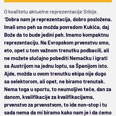
O kvalitetu aktuelne reprezentacije Srbije.
“
Dobra nam je reprezentacija, dobro posložena.
Imali smo peh sa možda povredom Kukića, daj
Bože da to bude jedini peh. Imamo kompaktnu
reprezentaciju. Na Evropskom prvenstvu smo,
eto, opet u tom važnom trenutku podbacili, ali
ne možete slučajno pobediti Nemačku i igrati
sa Austrijom na jednu loptu, sa Španijom isto.
Ajde, možda u ovom trenutku ekipa nije dugo
sa selektorom, ali opet, ne biramo trenutak.
Nema toga u sportu, to neumoljivo teče, dan za
danom, kvalifikacije za kvalifikacijama,
prvenstvo za prvenstvom, to ide non-stop i tu
sada nema da mi biramo kako nam je i da ćemo