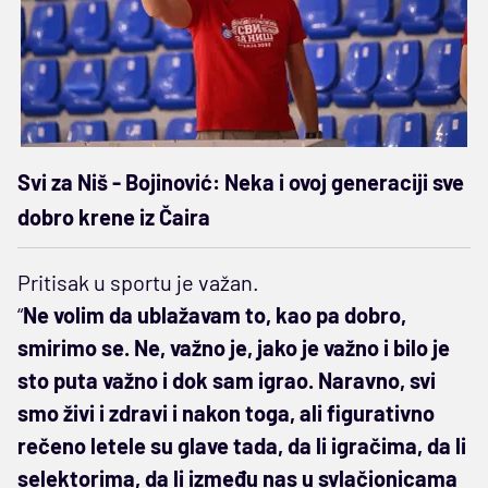
Svi za Niš - Bojinović: Neka i ovoj generaciji sve
dobro krene iz Čaira
Pritisak u sportu je važan.
“
Ne volim da ublažavam to, kao pa dobro,
smirimo se. Ne, važno je, jako je važno i bilo je
sto puta važno i dok sam igrao. Naravno, svi
smo živi i zdravi i nakon toga, ali figurativno
rečeno letele su glave tada, da li igračima, da li
selektorima, da li između nas u svlačionicama