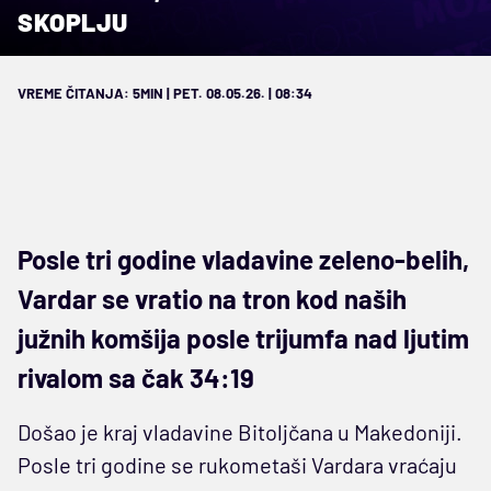
SKOPLJU
VREME ČITANJA: 5MIN | PET. 08.05.26. | 08:34
Posle tri godine vladavine zeleno-belih,
Vardar se vratio na tron kod naših
južnih komšija posle trijumfa nad ljutim
rivalom sa čak 34:19
Došao je kraj vladavine Bitoljčana u Makedoniji.
Posle tri godine se rukometaši Vardara vraćaju