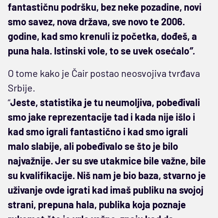
fantastičnu podršku, bez neke pozadine, novi
smo savez, nova država, sve novo te 2006.
godine, kad smo krenuli iz početka, dođeš, a
puna hala. Istinski vole, to se uvek osećalo
”.
O tome kako je Čair postao neosvojiva tvrđava
Srbije.
“
Jeste, statistika je tu neumoljiva, pobeđivali
smo jake reprezentacije tad i kada nije išlo i
kad smo igrali fantastično i kad smo igrali
malo slabije, ali pobeđivalo se što je bilo
najvažnije. Jer su sve utakmice bile važne, bile
su kvalifikacije. Niš nam je bio baza, stvarno je
uživanje ovde igrati kad imaš publiku na svojoj
strani, prepuna hala, publika koja poznaje