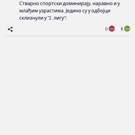
Стварно спортски доминирају, наравно и у
млађим узрастима. Једино су у одбојци
склизнули у "2. лигу"!
ion:minus
ion:p
0
6