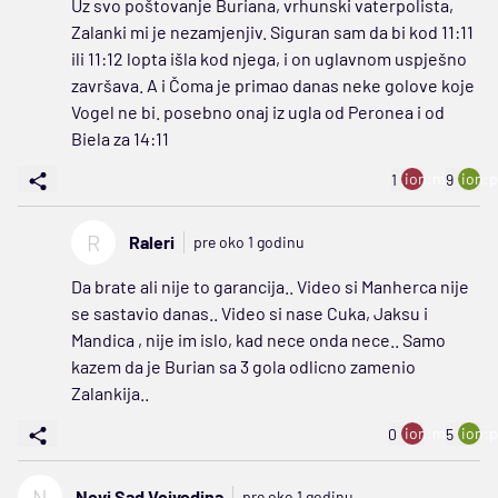
Uz svo poštovanje Buriana, vrhunski vaterpolista,
Zalanki mi je nezamjenjiv. Siguran sam da bi kod 11:11
ili 11:12 lopta išla kod njega, i on uglavnom uspješno
završava. A i Čoma je primao danas neke golove koje
Vogel ne bi. posebno onaj iz ugla od Peronea i od
Biela za 14:11
ion:minus
ion:p
1
9
R
Raleri
pre oko 1 godinu
Da brate ali nije to garancija.. Video si Manherca nije
se sastavio danas.. Video si nase Cuka, Jaksu i
Mandica , nije im islo, kad nece onda nece.. Samo
kazem da je Burian sa 3 gola odlicno zamenio
Zalankija..
ion:minus
ion:p
0
5
N
Novi Sad Vojvodina
pre oko 1 godinu