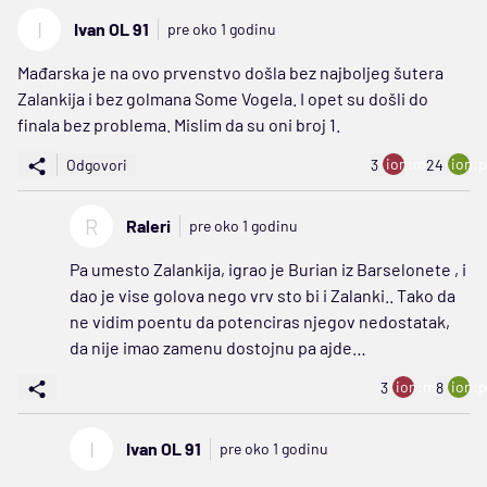
I
Ivan OL 91
pre oko 1 godinu
Mađarska je na ovo prvenstvo došla bez najboljeg šutera
Zalankija i bez golmana Some Vogela. I opet su došli do
finala bez problema. Mislim da su oni broj 1.
ion:minus
ion:p
Odgovori
3
24
R
Raleri
pre oko 1 godinu
Pa umesto Zalankija, igrao je Burian iz Barselonete , i
dao je vise golova nego vrv sto bi i Zalanki.. Tako da
ne vidim poentu da potenciras njegov nedostatak,
da nije imao zamenu dostojnu pa ajde…
ion:minus
ion:p
3
8
I
Ivan OL 91
pre oko 1 godinu