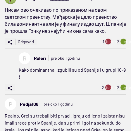
Нисам ово очекивао по приказаном на овом
светском првенству. Мађарска је цело првенство
била доминантна али је у финалу издао шут. Шпанија
је прошла Грчку не знајући ни она сама како.
ion:minus
ion:p
Odgovori
1
2
R
Raleri
pre oko 1 godinu
Kako dominantna, izgubili su od Spanije i u grupi 10-9
!
ion:minus
ion:p
2
2
P
Pedja108
pre oko 1 godinu
Realno, Grci su trebali biti prvaci. Igraju odlicno i zaista nisu
imali srece protiv Spanije, da su primili gol na sekundu do
kraja. Jos mi nije jasno, kad je isticao npad Grka, on je samo