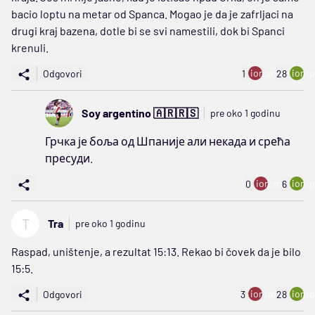
bacio loptu na metar od Spanca. Mogao je da je zafrljaci na
drugi kraj bazena, dotle bi se svi namestili, dok bi Spanci
krenuli.
ion:minus
ion:p
Odgovori
1
28
Soy argentino 🇦🇷🇷🇸
pre oko 1 godinu
Грчка је боља од Шпаније али некада и срећа
пресуди.
ion:minus
ion:p
0
6
T
Tra
pre oko 1 godinu
Raspad, uništenje, a rezultat 15:13. Rekao bi čovek da je bilo
15:5.
ion:minus
ion:p
Odgovori
3
28