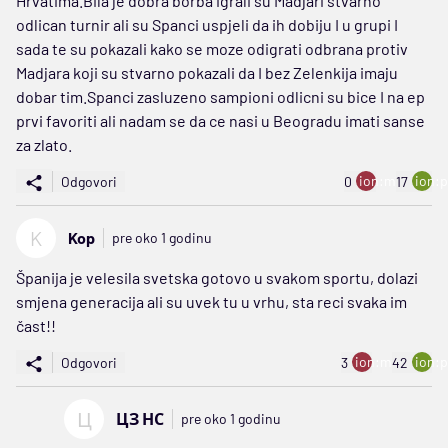
Hrvatima.Bila je dobra borba igrali su Madjari stvarno
odlican turnir ali su Spanci uspjeli da ih dobiju I u grupi I
sada te su pokazali kako se moze odigrati odbrana protiv
Madjara koji su stvarno pokazali da I bez Zelenkija imaju
dobar tim.Spanci zasluzeno sampioni odlicni su bice I na ep
prvi favoriti ali nadam se da ce nasi u Beogradu imati sanse
za zlato.
ion:minus
ion:p
Odgovori
0
17
K
Kop
pre oko 1 godinu
Španija je velesila svetska gotovo u svakom sportu, dolazi
smjena generacija ali su uvek tu u vrhu, sta reci svaka im
čast!!
ion:minus
ion:p
Odgovori
3
42
Ц
ЦЗ НС
pre oko 1 godinu