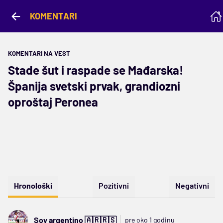
KOMENTARI
KOMENTARI NA VEST
Stade šut i raspade se Mađarska!
Španija svetski prvak, grandiozni
oproštaj Peronea
Hronološki
Pozitivni
Negativni
Soy argentino 🇦🇷🇷🇸
pre oko 1 godinu