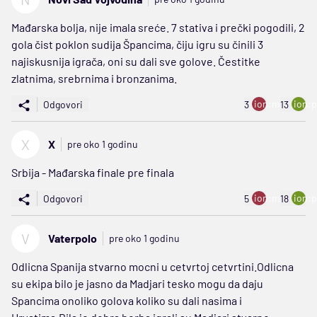
Mađarska bolja, nije imala sreće. 7 stativa i prečki pogodili, 2
gola čist poklon sudija Špancima, čiju igru su činili 3
najiskusnija igrača, oni su dali sve golove. Čestitke
zlatnima, srebrnima i bronzanima.
ion:minus
ion:p
Odgovori
3
13
X
X
pre oko 1 godinu
Srbija - Mađarska finale pre finala
ion:minus
ion:p
Odgovori
5
18
V
Vaterpolo
pre oko 1 godinu
Odlicna Spanija stvarno mocni u cetvrtoj cetvrtini.Odlicna
su ekipa bilo je jasno da Madjari tesko mogu da daju
Spancima onoliko golova koliko su dali nasima i