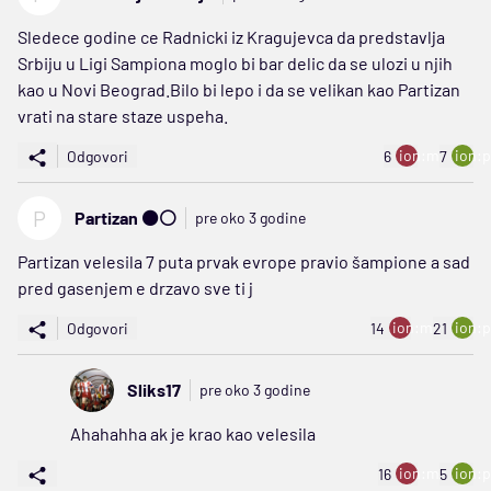
Sledece godine ce Radnicki iz Kragujevca da predstavlja
Srbiju u Ligi Sampiona moglo bi bar delic da se ulozi u njih
kao u Novi Beograd.Bilo bi lepo i da se velikan kao Partizan
vrati na stare staze uspeha.
ion:minus
ion:p
Odgovori
6
7
P
Partizan ⚫⚪
pre oko 3 godine
Partizan velesila 7 puta prvak evrope pravio šampione a sad
pred gasenjem e drzavo sve ti j
ion:minus
ion:p
Odgovori
14
21
Sliks17
pre oko 3 godine
Ahahahha ak je krao kao velesila
ion:minus
ion:p
16
5