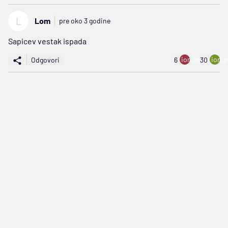
L
Lom
pre oko 3 godine
Sapicev vestak ispada
ion:minus
ion:p
Odgovori
6
30