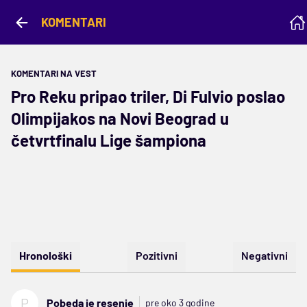
KOMENTARI
KOMENTARI NA VEST
Pro Reku pripao triler, Di Fulvio poslao
Olimpijakos na Novi Beograd u
četvrtfinalu Lige šampiona
Hronološki
Pozitivni
Negativni
P
Pobeda je resenje
pre oko 3 godine