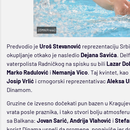
(©MN Press)
Predvodio je
Uroš Stevanović
reprezentaciju Srbij
okupljanje otkako je nasledio
Dejana Savića
. Del
vaterpolista Radničkog na spisku su bili
Lazar Dob
Marko Radulović
i
Nemanja Vico
. Taj kvintet, kao 
Josip Vrlić
i crnogorski reprezentativac
Aleksa U
Dinamom.
Gruzine će izvesno dočekati pun bazen u Kragujev
vrata posle praznika, i tako stvori bolju atmosfer
sa Balkana:
Jovan Sarić, Andrija Vlahović
i
Stefa
korist Dinama uspeli da promene, ponajviše jer d