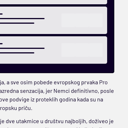
sija, a sve osim pobede evropskog prvaka Pro
orazredna senzacija, jer Nemci definitivno, posle
nove podvige iz proteklih godina kada su na
evropsku priču.
je dve utakmice u društvu najboljih, doživeo je