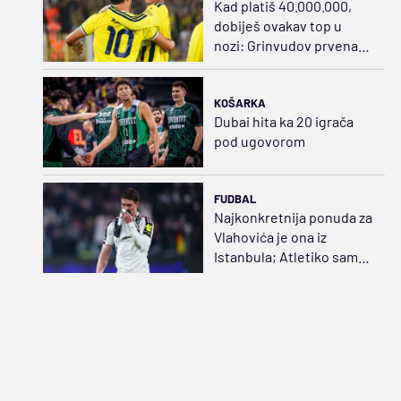
Kad platiš 40.000.000,
dobiješ ovakav top u
nozi: Grinvudov prvenac,
zategao praćku za sve
pare
KOŠARKA
Dubai hita ka 20 igrača
pod ugovorom
FUDBAL
Najkonkretnija ponuda za
Vlahovića je ona iz
Istanbula; Atletiko samo
gleda...