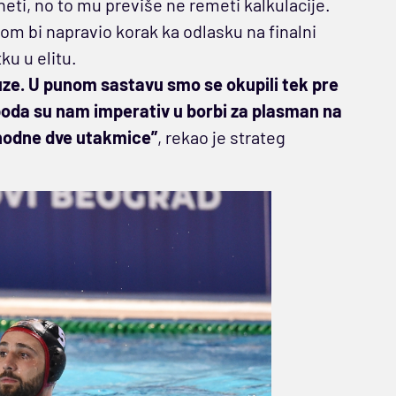
eti, no to mu previše ne remeti kalkulacije.
 bi napravio korak ka odlasku na finalni
ku u elitu.
ze. U punom sastavu smo se okupili tek pre
boda su nam imperativ u borbi za plasman na
ethodne dve utakmice”
, rekao je strateg