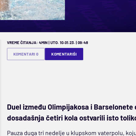
VREME ČITANJA: 4MIN | UTO. 10.01.23. | 09:48
KOMENTARI 0
KOMENTARIŠI
Duel između Olimpijakosa i Barselonete de
dosadašnja četiri kola ostvarili isto tol
Pauza duga tri nedelje u klupskom vaterpolu, koju