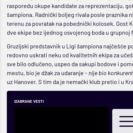
rasporedu okupe kandidate za reprezentaciju, got
šampiona. Radnički boljeg rivala posle praznika 
terenu za povratak na pobednički kolosek. Gost Kr
dve ekipe bez ijednog osvojenog boda u grupnoj 
Gruzijski predstavnik u Ligi šampiona najčešće po
redovno uskrati neku od kvalitetnih ekipa za učešće
sve bilo odlučeno, uspeo da sakupi bodove i pomer
mestu, bio je džak za udaranje
- nije bio konkurent
uz Hanover. S tim da je nemački klub pretio i u 
IZABRANE VESTI