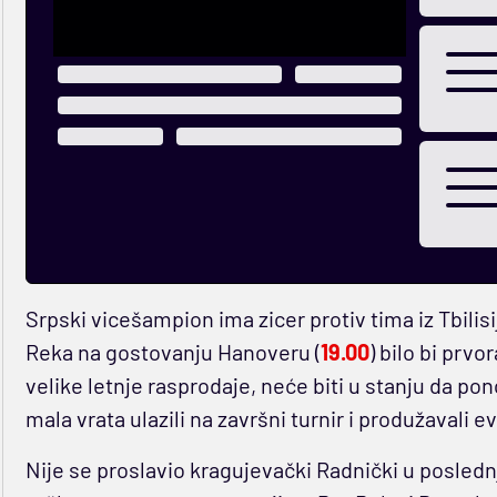
Srpski vicešampion ima zicer protiv tima iz Tbili
Reka na gostovanju Hanoveru (
19.00
) bilo bi prv
velike letnje rasprodaje, neće biti u stanju da po
mala vrata ulazili na završni turnir i produžavali 
Nije se proslavio kragujevački Radnički u posledn