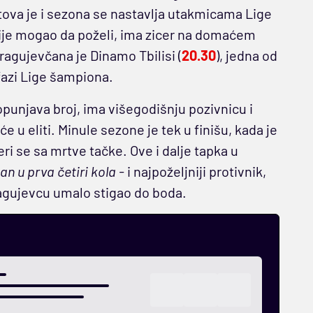
ova je i sezona se nastavlja utakmicama Lige
nije mogao da poželi, ima zicer na domaćem
agujevčana je Dinamo Tbilisi (
20.30
), jedna od
fazi Lige šampiona.
punjava broj, ima višegodišnju pozivnicu i
 u eliti. Minule sezone je tek u finišu, kada je
i se sa mrtve tačke. Ove i dalje tapka u
an u prva četiri kola -
i najpoželjniji protivnik,
Kragujevcu umalo stigao do boda.