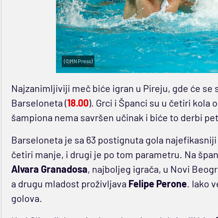
(©MN Press)
Najzanimljiviji meč biće igran u Pireju, gde će se 
Barseloneta (
18.00
). Grci i Španci su u četiri kola 
šampiona nema savršen učinak i biće to derbi pe
Barseloneta je sa 63 postignuta gola najefikasniji
četiri manje, i drugi je po tom parametru. Na špan
Alvara Granadosa
, najboljeg igrača, u Novi Beog
a drugu mladost proživljava
Felipe Perone
. Iako 
golova.