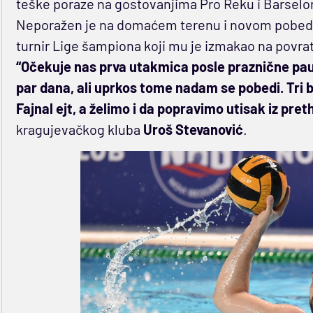
teške poraze na gostovanjima Pro Reku i Barselon
Neporažen je na domaćem terenu i novom pobedom
turnir Lige šampiona koji mu je izmakao na povrat
“Očekuje nas prva utakmica posle praznične pau
par dana, ali uprkos tome nadam se pobedi. Tri 
Fajnal ejt, a želimo i da popravimo utisak iz pr
kragujevačkog kluba
Uroš Stevanović
.