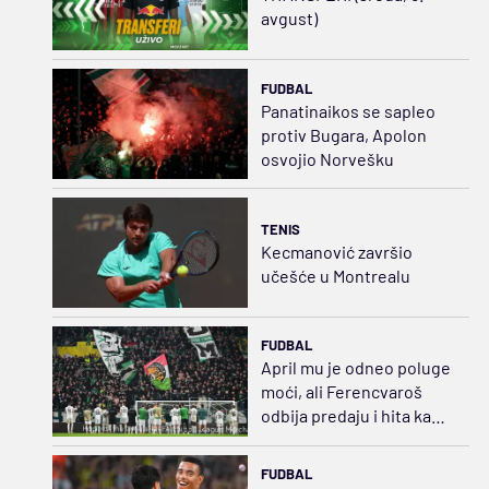
avgust)
FUDBAL
Panatinaikos se sapleo
protiv Bugara, Apolon
osvojio Norvešku
TENIS
Kecmanović završio
učešće u Montrealu
FUDBAL
April mu je odneo poluge
moći, ali Ferencvaroš
odbija predaju i hita ka
sudaru sa Salahom
FUDBAL