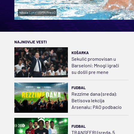
Nikola Lukić (©MN Press)
NAJNOVIJE VESTI
KOŠARKA
Sekulić promovisan u
Barseloni: Mnogi igrači
su došli pre mene
FUDBAL
Rezzime dana (sreda):
Betisova lekcija
Arsenalu; PAO podbacio
FUDBAL
TRANSFERI (sreda, 5.