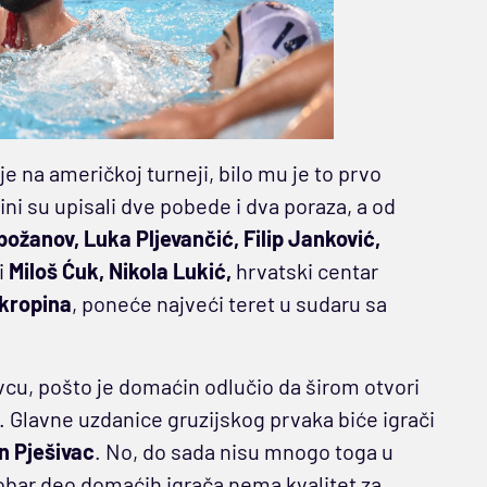
e na američkoj turneji, bilo mu je to prvo
fini su upisali dve pobede i dva poraza, a od
ožanov, Luka Pljevančić, Filip Janković,
i
Miloš Ćuk, Nikola Lukić,
hrvatski centar
kropina
, poneće najveći teret u sudaru sa
cu, pošto je domaćin odlučio da širom otvori
u. Glavne uzdanice gruzijskog prvaka biće igrači
n Pješivac
. No, do sada nisu mnogo toga u
obar deo domaćih igrača nema kvalitet za