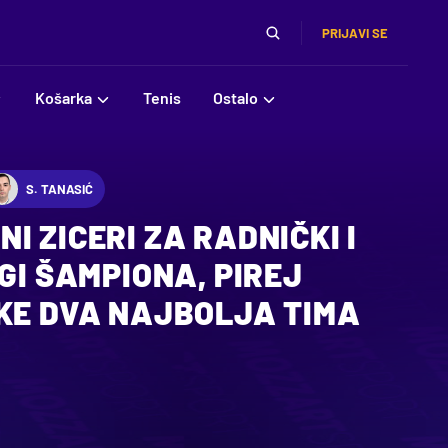
PRIJAVI SE
Košarka
Tenis
Ostalo
S. TANASIĆ
I ZICERI ZA RADNIČKI I
IGI ŠAMPIONA, PIREJ
TKE DVA NAJBOLJA TIMA