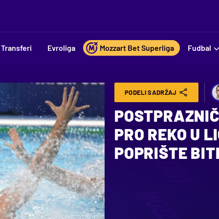
Transferi
Evroliga
Mozzart Bet Superliga
Fudbal
PODELI SADRŽAJ
POSTPRAZNIČN
PRO REKO U L
POPRIŠTE BI