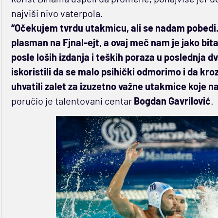
najviši nivo vaterpola.
“Očekujem tvrdu utakmicu, ali se nadam pobedi. 
plasman na Fjnal-ejt, a ovaj meč nam je jako bit
posle loših izdanja i teških poraza u poslednja 
iskoristili da se malo psihički odmorimo i da kr
uhvatili zalet za izuzetno važne utakmice koje n
poručio je talentovani centar
Bogdan Gavrilović
.