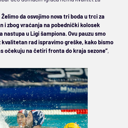
Želimo da osvojimo nova tri boda u trci za
an i zbog vraćanja na pobednički kolosek
dva nastupa u Ligi šampiona. Ovu pauzu smo
oz kvalitetan rad ispravimo greške, kako bismo
as očekuju na četiri fronta do kraja sezone”
,