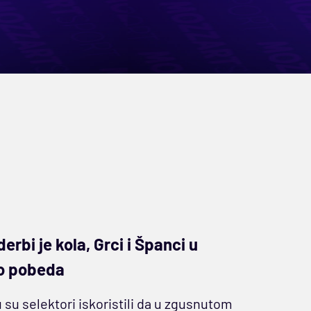
rbi je kola, Grci i Španci u
iko pobeda
 su selektori iskoristili da u zgusnutom