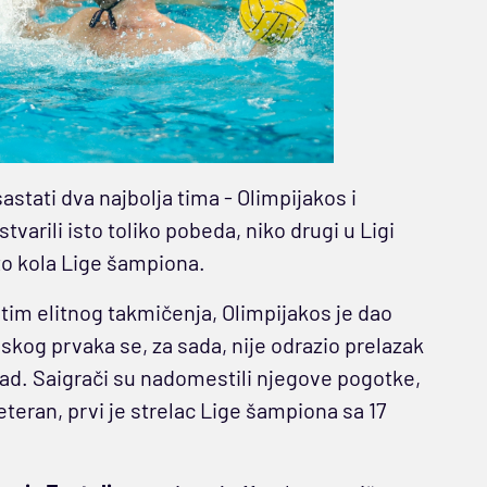
sastati dva najbolja tima - Olimpijakos i
ostvarili isto toliko pobeda, niko drugi u Ligi
to kola Lige šampiona.
 tim elitnog takmičenja, Olimpijakos je dao
skog prvaka se, za sada, nije odrazio prelazak
rad. Saigrači su nadomestili njegove pogotke,
veteran, prvi je strelac Lige šampiona sa 17