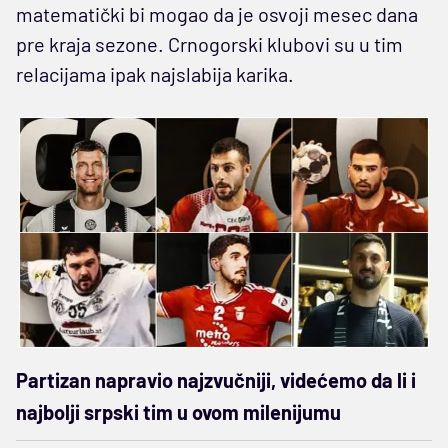
matematički bi mogao da je osvoji mesec dana
pre kraja sezone. Crnogorski klubovi su u tim
relacijama ipak najslabija karika.
Partizan napravio najzvučniji, videćemo da li i
najbolji srpski tim u ovom milenijumu