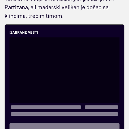
Partizana, ali mađarski velikan je došao sa
klincima, trećim timom.
IZABRANE VESTI