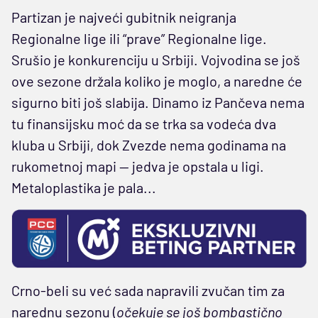
Partizan je najveći gubitnik neigranja
Regionalne lige ili “prave” Regionalne lige.
Srušio je konkurenciju u Srbiji. Vojvodina se još
ove sezone držala koliko je moglo, a naredne će
sigurno biti još slabija. Dinamo iz Pančeva nema
tu finansijsku moć da se trka sa vodeća dva
kluba u Srbiji, dok Zvezde nema godinama na
rukometnoj mapi — jedva je opstala u ligi.
Metaloplastika je pala...
Crno-beli su već sada napravili zvučan tim za
narednu sezonu (
očekuje se još bombastično