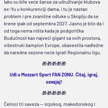
Iako su bile veće šanse za udruživanje klubova
ex-Yu u konkurenciji dama, i tu je nastao
problem i pre zvanične odluke u Skoplju da se
krene ipak od septembra 2027. Jasno je bilo da i
od toga nema ništa kada je podgorička
Budućnost kao najveći gigant sa ovih prostora,
višestruki šampion Evrope, obavestila nadležne
da naredne sezone neće igrati Regionalnu ligu.
🎁🎁🎁🎁🎁
Uđi u Mozzart Sport FAN ZONU. Čitaj, igraj,
osvajaj!
🎁🎁🎁🎁🎁
Čelnici tri saveza — srpskog, makedonskog i