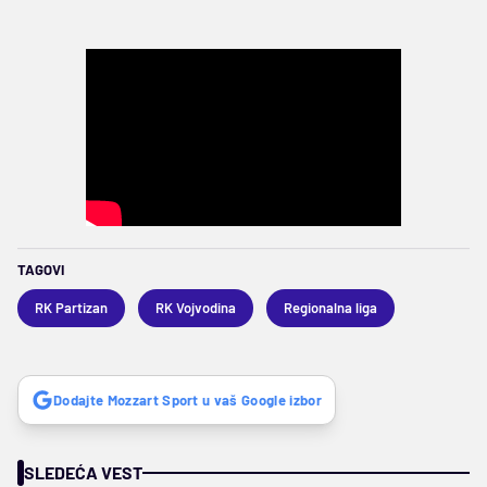
TAGOVI
RK Partizan
RK Vojvodina
Regionalna liga
Dodajte Mozzart Sport u vaš Google izbor
SLEDEĆA VEST