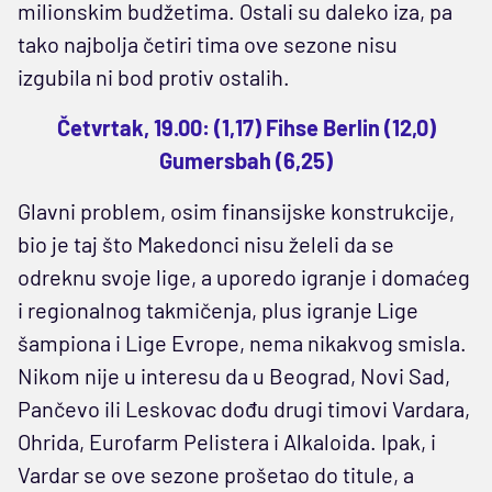
milionskim budžetima. Ostali su daleko iza, pa
tako najbolja četiri tima ove sezone nisu
izgubila ni bod protiv ostalih.
Četvrtak, 19.00: (1,17) Fihse Berlin (12,0)
Gumersbah (6,25)
Glavni problem, osim finansijske konstrukcije,
bio je taj što Makedonci nisu želeli da se
odreknu svoje lige, a uporedo igranje i domaćeg
i regionalnog takmičenja, plus igranje Lige
šampiona i Lige Evrope, nema nikakvog smisla.
Nikom nije u interesu da u Beograd, Novi Sad,
Pančevo ili Leskovac dođu drugi timovi Vardara,
Ohrida, Eurofarm Pelistera i Alkaloida. Ipak, i
Vardar se ove sezone prošetao do titule, a