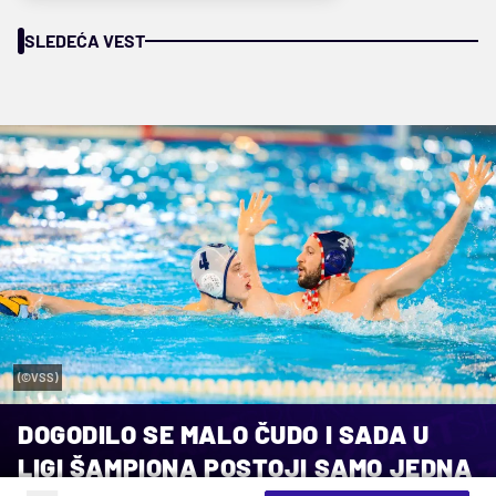
SLEDEĆA VEST
(©VSS)
DOGODILO SE MALO ČUDO I SADA U
LIGI ŠAMPIONA POSTOJI SAMO JEDNA