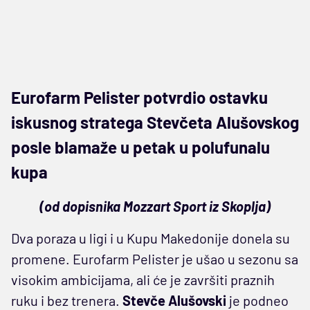
Eurofarm Pelister potvrdio ostavku
iskusnog stratega Stevčeta Alušovskog
posle blamaže u petak u polufunalu
kupa
(od dopisnika Mozzart Sport iz Skoplja)
Dva poraza u ligi i u Kupu Makedonije donela su
promene. Eurofarm Pelister je ušao u sezonu sa
visokim ambicijama, ali će je završiti praznih
ruku i bez trenera.
Stevče Alušovski
je podneo