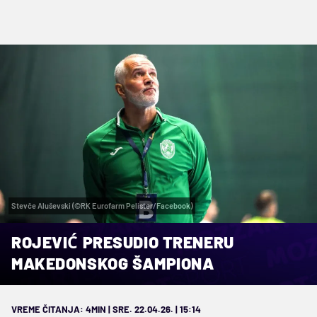
Stevče Aluševski (©RK Eurofarm Pelister/Facebook)
ROJEVIĆ PRESUDIO TRENERU
MAKEDONSKOG ŠAMPIONA
VREME ČITANJA: 4MIN | SRE. 22.04.26. | 15:14