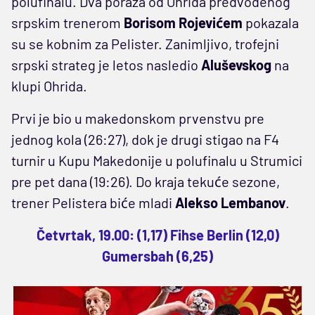
polufinalu. Dva poraza od Ohrida predvođenog
srpskim trenerom
Borisom Rojevićem
pokazala
su se kobnim za Pelister. Zanimljivo, trofejni
srpski strateg je letos nasledio
Aluševskog
na
klupi Ohrida.
Prvi je bio u makedonskom prvenstvu pre
jednog kola (26:27), dok je drugi stigao na F4
turnir u Kupu Makedonije u polufinalu u Strumici
pre pet dana (19:26). Do kraja tekuće sezone,
trener Pelistera biće mladi
Alekso Lembanov
.
Četvrtak, 19.00: (1,17) Fihse Berlin (12,0)
Gumersbah (6,25)