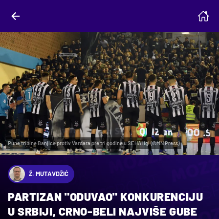
Pune tribine Banjice protiv Vardara pre tri godine u SEHA ligi (©MN Press)
Ž. MUTAVDŽIĆ
PARTIZAN "ODUVAO" KONKURENCIJU
U SRBIJI, CRNO-BELI NAJVIŠE GUBE