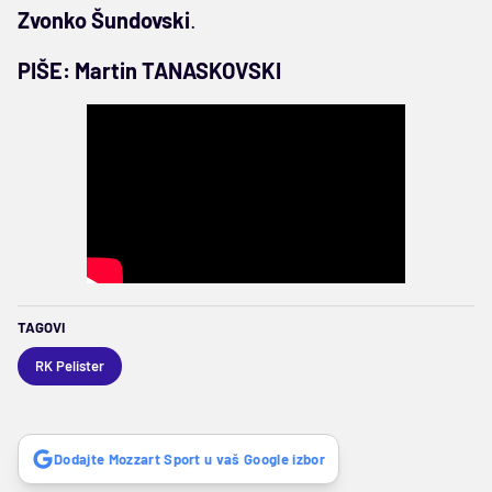
Zvonko Šundovski
.
PIŠE: Martin TANASKOVSKI
TAGOVI
RK Pelister
Dodajte Mozzart Sport u vaš Google izbor