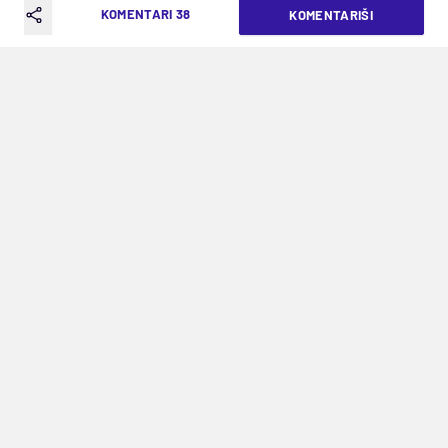
NEPOZNANICA
KOMENTARI 38
KOMENTARIŠI
VREME ČITANJA: 4MIN | SRE. 22.04.26. | 15:14
I u središtu te priče je Novi Beograd
Pune tri sedmice prošle su otkako je odigrano
poslednje kolo Lige šampiona i možda je baš
nešto duža pauza u klupskoj sezoni,
prouzrokovana ubacivanje termina za
reprezentacije i kvalifikacione utakmice
Svetskog kupa, dovela do toga da se dogodi