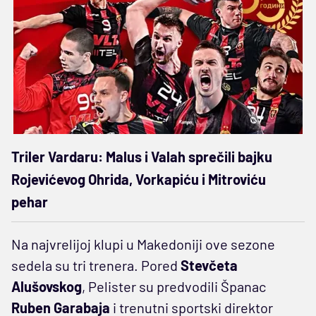
Triler Vardaru: Malus i Valah sprečili bajku
Rojevićevog Ohrida, Vorkapiću i Mitroviću
pehar
Na najvrelijoj klupi u Makedoniji ove sezone
sedela su tri trenera. Pored
Stevčeta
Alušovskog
, Pelister su predvodili Španac
Ruben Garabaja
i trenutni sportski direktor