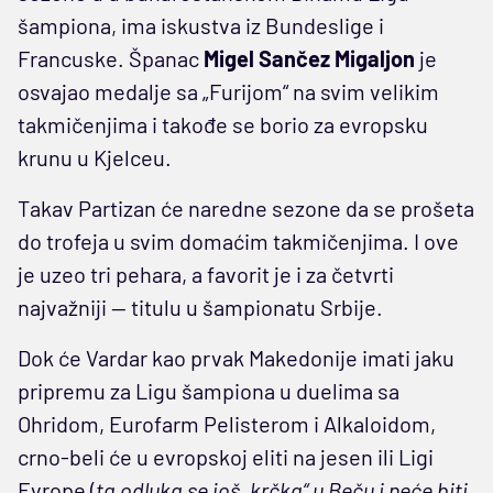
šampiona, ima iskustva iz Bundeslige i
Francuske. Španac
Migel Sančez Migaljon
je
osvajao medalje sa „Furijom“ na svim velikim
takmičenjima i takođe se borio za evropsku
krunu u Kjelceu.
Takav Partizan će naredne sezone da se prošeta
do trofeja u svim domaćim takmičenjima. I ove
je uzeo tri pehara, a favorit je i za četvrti
najvažniji — titulu u šampionatu Srbije.
Dok će Vardar kao prvak Makedonije imati jaku
pripremu za Ligu šampiona u duelima sa
Ohridom, Eurofarm Pelisterom i Alkaloidom,
crno-beli će u evropskoj eliti na jesen ili Ligi
Evrope (
ta odluka se još „krčka“ u Beču i neće biti