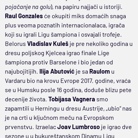
pojačanje na golu
), na papiru najjači u istoriji.
Raul Gonzales
će okupiti miks domaćih snaga
plus veoma poznatih internacionalaca, igrača
koji su igrali Ligu šampiona i osvajali trofeje.
Belorus
Vladislav Kuleš
je pre nekoliko godina u
dresu poljskog Kjelcea igrao finale Lige
šampiona protiv Barselone i bio jedan od
najubojitijih.
Ilija Abutović
je sa
Raulom
u
Vardaru bio na krovu Evrope 2017. godine, vraća
se u Humsku posle 16 godina, doduše blizu pete
decenije života.
Tobijasa Vagnera
smo
zapamtili u Herningu u dresu Austrije, „ubio“ nas
je na crti u ključnom meču na Evropskom
prvenstvu. Izraelac
Joav Lumbroso
je igrao dve
sezone u u bukureštanskom Dinamu Ligu