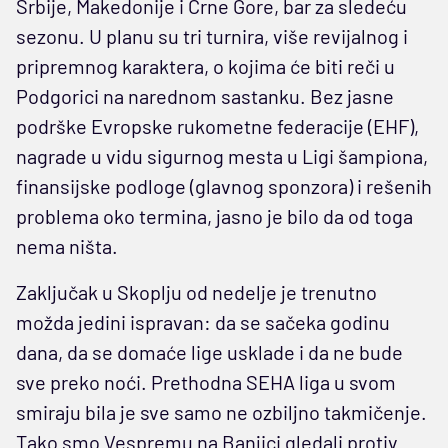
Srbije, Makedonije i Crne Gore, bar za sledeću
sezonu. U planu su tri turnira, više revijalnog i
pripremnog karaktera, o kojima će biti reči u
Podgorici na narednom sastanku. Bez jasne
podrške Evropske rukometne federacije (EHF),
nagrade u vidu sigurnog mesta u Ligi šampiona,
finansijske podloge (glavnog sponzora) i rešenih
problema oko termina, jasno je bilo da od toga
nema ništa.
Zaključak u Skoplju od nedelje je trenutno
možda jedini ispravan: da se sačeka godinu
dana, da se domaće lige usklade i da ne bude
sve preko noći. Prethodna SEHA liga u svom
smiraju bila je sve samo ne ozbiljno takmičenje.
Tako smo Vespremu na Banjici gledali protiv