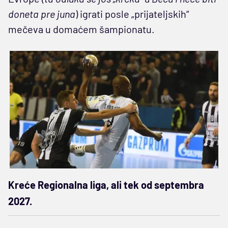
doneta pre juna
) igrati posle „prijateljskih“
mečeva u domaćem šampionatu.
Kreće Regionalna liga, ali tek od septembra
2027.