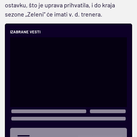
ostavku, što je uprava prihvatila, i do kraja
sezone „Zeleni“ će imati v. d. trenera.
IZABRANE VESTI