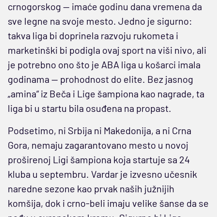
crnogorskog — imaće godinu dana vremena da
sve legne na svoje mesto. Jedno je sigurno:
takva liga bi doprinela razvoju rukometa i
marketinški bi podigla ovaj sport na viši nivo, ali
je potrebno ono što je ABA liga u košarci imala
godinama — prohodnost do elite. Bez jasnog
„amina“ iz Beča i Lige šampiona kao nagrade, ta
liga bi u startu bila osuđena na propast.
Podsetimo, ni Srbija ni Makedonija, a ni Crna
Gora, nemaju zagarantovano mesto u novoj
proširenoj Ligi šampiona koja startuje sa 24
kluba u septembru. Vardar je izvesno učesnik
naredne sezone kao prvak naših južnijih
komšija, dok i crno-beli imaju velike šanse da se