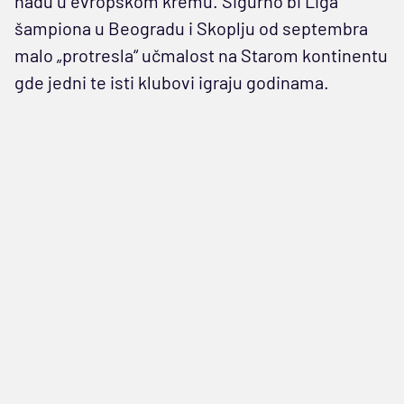
nađu u evropskom kremu. Sigurno bi Liga
šampiona u Beogradu i Skoplju od septembra
malo „protresla“ učmalost na Starom kontinentu
gde jedni te isti klubovi igraju godinama.