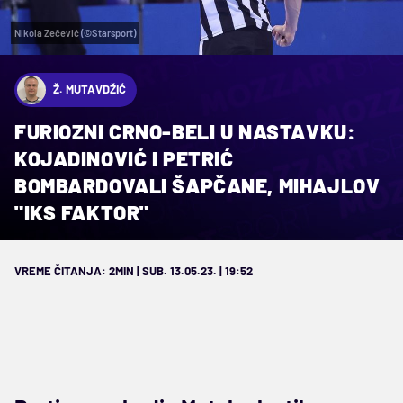
Nikola Zečević (©Starsport)
Ž. MUTAVDŽIĆ
FURIOZNI CRNO-BELI U NASTAVKU:
KOJADINOVIĆ I PETRIĆ
BOMBARDOVALI ŠAPČANE, MIHAJLOV
"IKS FAKTOR"
VREME ČITANJA: 2MIN | SUB. 13.05.23. | 19:52