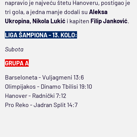
napravio je najveću štetu Hanoveru, postigao je
tri gola, a jedna manje dodali su
Aleksa
Ukropina, Nikola Lukić
i kapiten
Filip Janković
.
LIGA ŠAMPIONA - 13. KOLO:
Subota
GRUPA A
Barseloneta - Vuljagmeni 13:6
Olimpijakos - Dinamo Tbilisi 19:10
Hanover - Radnički 7:12
Pro Reko - Jadran Split 14:7