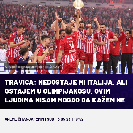
Slavlje odbojkaša Olimpijakosa (©CEV)
TRAVICA: NEDOSTAJE MI ITALIJA, ALI
OSTAJEM U OLIMPIJAKOSU, OVIM
LJUDIMA NISAM MOGAO DA KAŽEM NE
VREME ČITANJA: 2MIN | SUB. 13.05.23. | 19:52