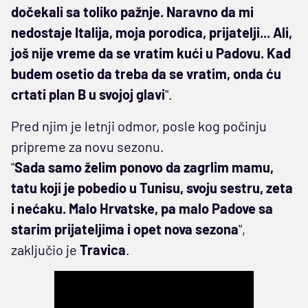
dočekali sa toliko pažnje. Naravno da mi
nedostaje Italija, moja porodica, prijatelji... Ali,
još nije vreme da se vratim kući u Padovu. Kad
budem osetio da treba da se vratim, onda ću
crtati plan B u svojoj glavi
".
Pred njim je letnji odmor, posle kog počinju
pripreme za novu sezonu.
"
Sada samo želim ponovo da zagrlim mamu,
tatu koji je pobedio u Tunisu, svoju sestru, zeta
i nećaku. Malo Hrvatske, pa malo Padove sa
starim prijateljima i opet nova sezona
",
zaključio je
Travica
.