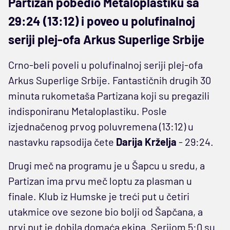
Partizan pobedio Metaloplastiku sa
29:24 (13:12) i poveo u polufinalnoj
seriji plej-ofa Arkus Superlige Srbije
Crno-beli poveli u polufinalnoj seriji plej-ofa
Arkus Superlige Srbije. Fantastičnih drugih 30
minuta rukometaša Partizana koji su pregazili
indisponiranu Metaloplastiku. Posle
izjednačenog prvog poluvremena (13:12) u
nastavku rapsodija čete
Darija Krželja
- 29:24.
Drugi meč na programu je u Šapcu u sredu, a
Partizan ima prvu meč loptu za plasman u
finale. Klub iz Humske je treći put u četiri
utakmice ove sezone bio bolji od Šapčana, a
prvi put je dobila domaća ekipa. Serijom 5:0 su