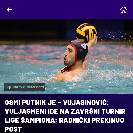
Filip Janković (©Starsport)
OSMI PUTNIK JE – VUJASINOVIĆ:
VULJAGMENI IDE NA ZAVRŠNI TURNIR
LIGE ŠAMPIONA; RADNIČKI PREKINUO
POST