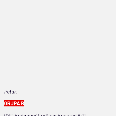
Petak
GRUPA B
OSC Budimpešta - Novi Beograd 9:11