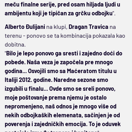
meču finalne serije, pred osam hiljada ljudi u
ambijentu koji je tipičan za grčku odbojku
".
Alberto Đulijani
na klupi,
Dragan Travica
na
terenu - ponovo se ta kombinacija pokazala kao
dobitna.
"
Bilo je lepo ponovo ga sresti i zajedno doći do
pobede. Naša veza je započela pre mnogo
godina... Osvojili smo sa Maćeratom titulu u
Italiji 2012. godine. Naredne sezone smo
izgubili u finalu... Ovde smo se sreli ponovo,
moje poštovanje prema njemu je ostalo
nepromenjeno, naš odnos je mnogo više od
nekih odbojkaških elemenata, sačinjen je od
poverenja i zajedničkih emocija. To je oduvek