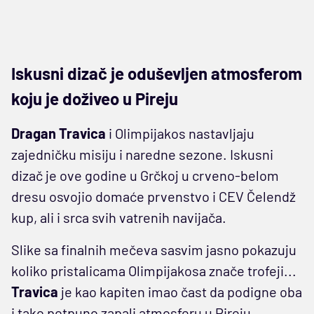
Iskusni dizač je oduševljen atmosferom
koju je doživeo u Pireju
Dragan Travica
i Olimpijakos nastavljaju
zajedničku misiju i naredne sezone. Iskusni
dizač je ove godine u Grčkoj u crveno-belom
dresu osvojio domaće prvenstvo i CEV Čelendž
kup, ali i srca svih vatrenih navijača.
Slike sa finalnih mečeva sasvim jasno pokazuju
koliko pristalicama Olimpijakosa znače trofeji...
Travica
je kao kapiten imao čast da podigne oba
i tako potpuno zapali atmosferu u Pireju.