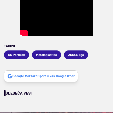
TAGOVI
RK Partizan
Metaloplastika
ARKUS liga
Dodajte Mozzart Sport u vaš Google izbor
SLEDEĆA VEST