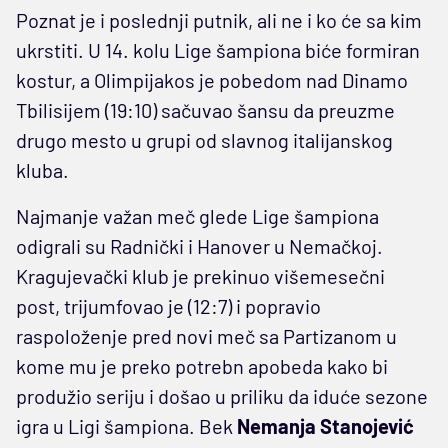
Poznat je i poslednji putnik, ali ne i ko će sa kim
ukrstiti. U 14. kolu Lige šampiona biće formiran
kostur, a Olimpijakos je pobedom nad Dinamo
Tbilisijem (19:10) sačuvao šansu da preuzme
drugo mesto u grupi od slavnog italijanskog
kluba.
Najmanje važan meč glede Lige šampiona
odigrali su Radnički i Hanover u Nemačkoj.
Kragujevački klub je prekinuo višemesečni
post, trijumfovao je (12:7) i popravio
raspoloženje pred novi meč sa Partizanom u
kome mu je preko potrebn apobeda kako bi
produžio seriju i došao u priliku da iduće sezone
igra u Ligi šampiona. Bek
Nemanja Stanojević