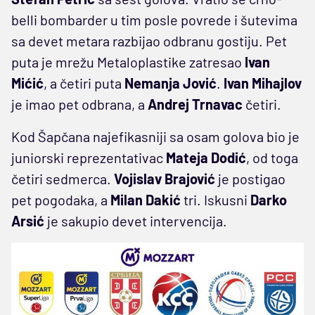
belli bombarder u tim posle povrede i šutevima
sa devet metara razbijao odbranu gostiju. Pet
puta je mrežu Metaloplastike zatresao
Ivan
Mićić
, a četiri puta
Nemanja Jović
.
Ivan Mihajlov
je imao pet odbrana, a
Andrej Trnavac
četiri.
Kod Šapčana najefikasniji sa osam golova bio je
juniorski reprezentativac
Mateja Dodić
, od toga
četiri sedmerca.
Vojislav Brajović
je postigao
pet pogodaka, a
Milan Dakić
tri. Iskusni
Darko
Arsić
je sakupio devet intervencija.