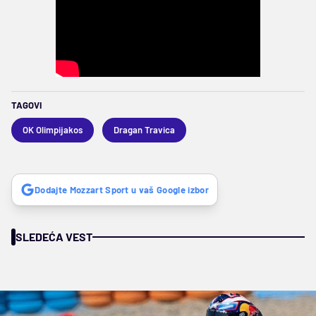
TAGOVI
OK Olimpijakos
Dragan Travica
Dodajte Mozzart Sport u vaš Google izbor
SLEDEĆA VEST