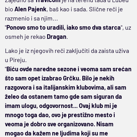
bio
Alen Pajenk
, baš kao i sada. Slične reči je
razmenio i sa njim...
"
Ponovo smo to uradili, iako smo dva starca
", uz
osmeh je rekao
Dragan
.
Lako je iz njegovih reči zaključiti da zaista uživa
u Pireju.
"
Biću ovde naredne sezone i veoma sam srećan
što sam opet izabrao Grčku. Bilo je nekih
razgovora i sa italijanskim klubovima, ali sam
želeo da ostanem tamo gde sam siguran da
imam ulogu, odgovornost... Ovaj klub mi je
mnogo toga dao, ovo je prestižno mesto i
veoma je dobro sve organizovano. Nisam
mogao da kažem ne ljudima koji su me