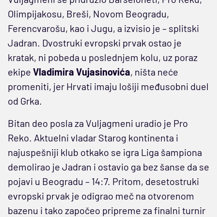
Olimpijakosu, Breši, Novom Beogradu,
Ferencvarošu, kao i Jugu, a izvisio je – splitski
Jadran. Dvostruki evropski prvak ostao je
kratak, ni pobeda u poslednjem kolu, uz poraz
ekipe
Vladimira Vujasinovića
, ništa neće
promeniti, jer Hrvati imaju lošiji međusobni duel
od Grka.
Bitan deo posla za Vuljagmeni uradio je Pro
Reko. Aktuelni vladar Starog kontinenta i
najuspešniji klub otkako se igra Liga šampiona
demolirao je Jadran i ostavio ga bez šanse da se
pojavi u Beogradu – 14:7. Pritom, desetostruki
evropski prvak je odigrao meč na otvorenom
bazenu i tako započeo pripreme za finalni turnir