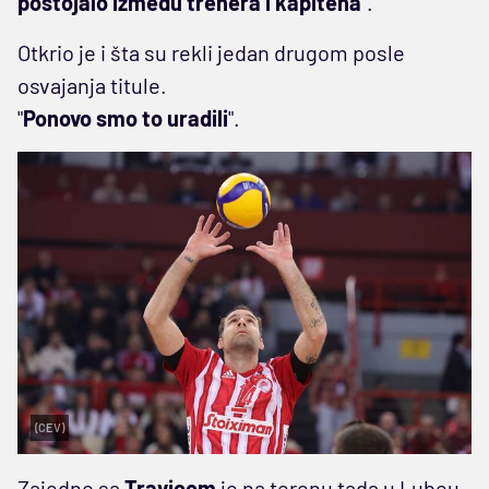
postojalo između trenera i kapitena
".
Otkrio je i šta su rekli jedan drugom posle
osvajanja titule.
"
Ponovo smo to uradili
".
(CEV)
Zajedno sa
Travicom
je na terenu tada u Lubeu