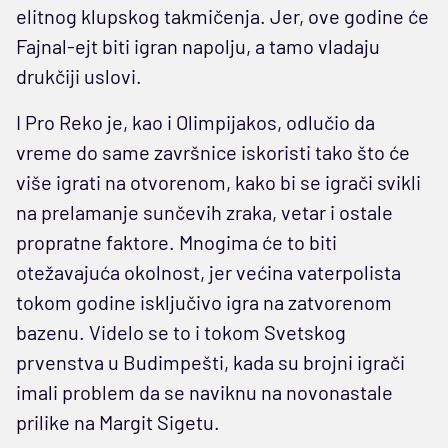
elitnog klupskog takmičenja. Jer, ove godine će
Fajnal-ejt biti igran napolju, a tamo vladaju
drukčiji uslovi.
I Pro Reko je, kao i Olimpijakos, odlučio da
vreme do same završnice iskoristi tako što će
više igrati na otvorenom, kako bi se igrači svikli
na prelamanje sunčevih zraka, vetar i ostale
propratne faktore. Mnogima će to biti
otežavajuća okolnost, jer većina vaterpolista
tokom godine isključivo igra na zatvorenom
bazenu. Videlo se to i tokom Svetskog
prvenstva u Budimpešti, kada su brojni igrači
imali problem da se naviknu na novonastale
prilike na Margit Sigetu.