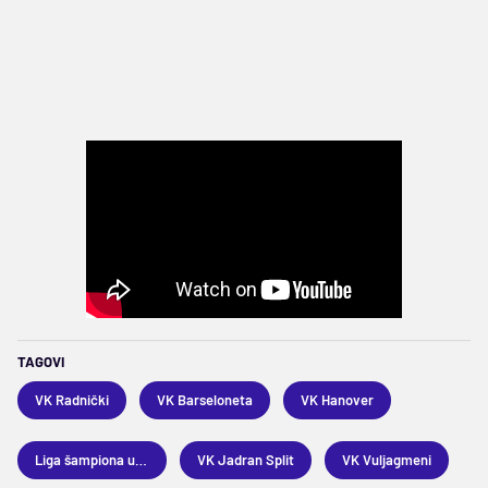
TAGOVI
VK Radnički
VK Barseloneta
VK Hanover
Liga šampiona u vaterpolu
VK Jadran Split
VK Vuljagmeni