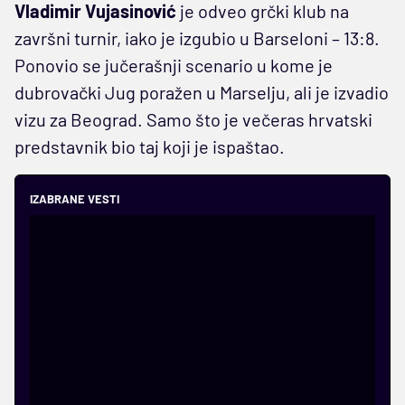
Vladimir Vujasinović
je odveo grčki klub na
završni turnir, iako je izgubio u Barseloni – 13:8.
Ponovio se jučerašnji scenario u kome je
dubrovački Jug poražen u Marselju, ali je izvadio
vizu za Beograd. Samo što je večeras hrvatski
predstavnik bio taj koji je ispaštao.
IZABRANE VESTI