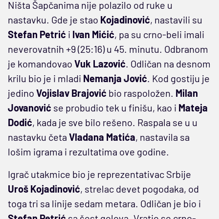
Ništa Šapčanima nije polazilo od ruke u
nastavku. Gde je stao
Kojadinović
, nastavili su
Stefan Petrić
i
Ivan Mićić
, pa su crno-beli imali
neverovatnih +9 (25:16) u 45. minutu. Odbranom
je komandovao
Vuk Lazović
. Odličan na desnom
krilu bio je i mladi
Nemanja Jović
. Kod gostiju je
jedino
Vojislav Brajović
bio raspoložen.
Milan
Jovanović
se probudio tek u finišu, kao i
Mateja
Dodić
, kada je sve bilo rešeno. Raspala se u u
nastavku četa
Vladana Matića
, nastavila sa
lošim igrama i rezultatima ove godine.
Igrač utakmice bio je reprezentativac Srbije
Uroš Kojadinović
, strelac devet pogodaka, od
toga tri sa linije sedam metara. Odličan je bio i
Stefan Petrić
sa šest golova. Vratio se crno-