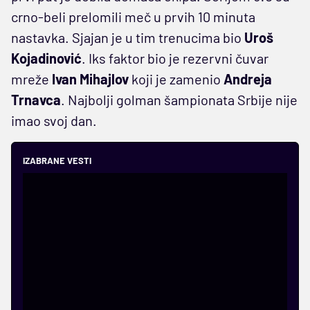
crno-beli prelomili meč u prvih 10 minuta
nastavka. Sjajan je u tim trenucima bio
Uroš
Kojadinović
. Iks faktor bio je rezervni čuvar
mreže
Ivan Mihajlov
koji je zamenio
Andreja
Trnavca
. Najbolji golman šampionata Srbije nije
imao svoj dan.
IZABRANE VESTI