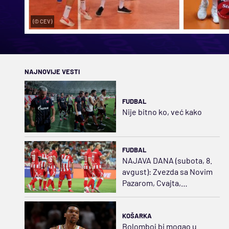
(© CEV)
NAJNOVIJE VESTI
FUDBAL
Nije bitno ko, već kako
FUDBAL
NAJAVA DANA (subota, 8.
avgust): Zvezda sa Novim
Pazarom, Cvajta,
Belgijanci i Holanđani
KOŠARKA
Bolomboj bi mogao u