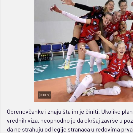
(© CEV)
Obrenovčanke i znaju šta im je činiti. Ukoliko pla
vrednih viza, neophodno je da okršaj završe u po
da ne strahuju od legije stranaca u redovima prva