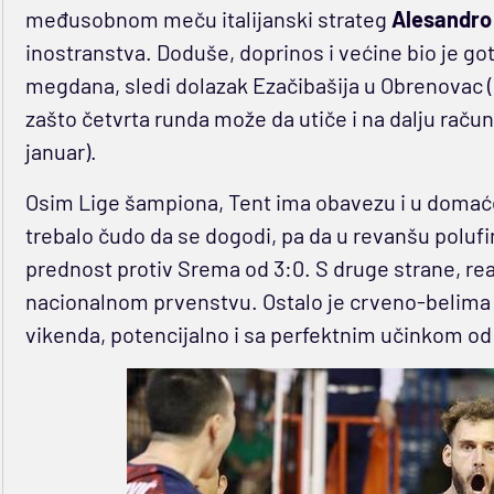
međusobnom meču italijanski strateg
Alesandro
inostranstva. Doduše, doprinos i većine bio je go
megdana, sledi dolazak Ezačibašija u Obrenovac (9
zašto četvrta runda može da utiče i na dalju raču
januar).
Osim Lige šampiona, Tent ima obavezu i u domaće
trebalo čudo da se dogodi, pa da u revanšu poluf
prednost protiv Srema od 3:0. S druge strane, rea
nacionalnom prvenstvu. Ostalo je crveno-belima 
vikenda, potencijalno i sa perfektnim učinkom od