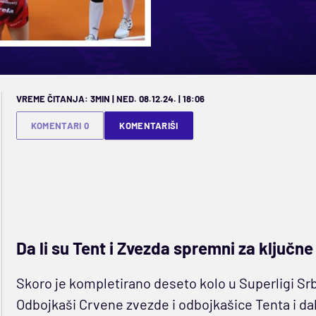
VREME ČITANJA: 3MIN | NED. 08.12.24. | 18:06
KOMENTARI 0
KOMENTARIŠI
Da li su Tent i Zvezda spremni za ključn
Skoro je kompletirano deseto kolo u Superligi Srb
Odbojkaši Crvene zvezde i odbojkašice Tenta i da