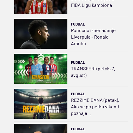
FIBA Ligu šampiona
FUDBAL
Ponoćno iznenađenje
Liverpula - Ronald
Arauho
FUDBAL
TRANSFERI (petak, 7.
avgust)
FUDBAL
REZZIME DANA (petak):
Ako se po petku vikend
poznaje...
FUDBAL