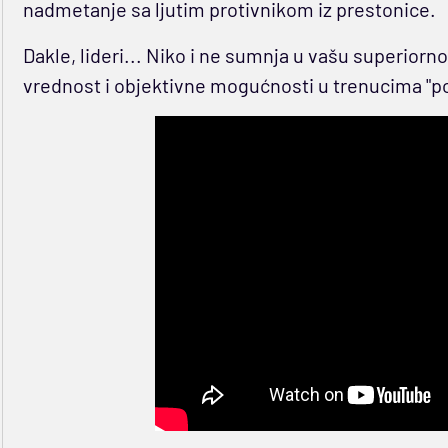
nadmetanje sa ljutim protivnikom iz prestonice.
Dakle, lideri... Niko i ne sumnja u vašu superiorno
vrednost i objektivne mogućnosti u trenucima "po