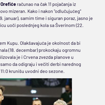
 Orefiće
računao na čak 11 pojačanja iz
tovo mizeran. Kako i nakon "odlučujućeg"
. januar), samim time i siguran poraz, jasno je
nicu uoči poslednjeg kola sa Šverinom (22.
m Kupu. Olakšavajuća je okolnost da bi
inala (18. decembar) prokockaju ogromnu
lizovala je i Crvena zvezda planove u
samo da odigraju i večiti derbi narednog
 11:0 krunišu uvodni deo sezone.