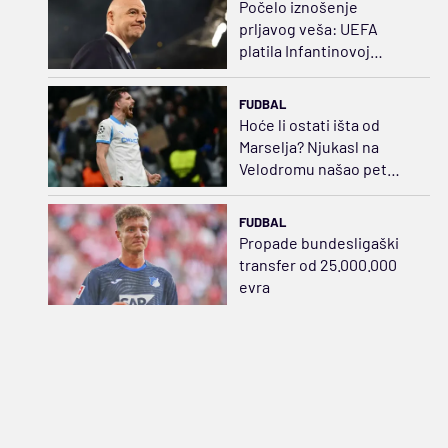
Počelo iznošenje
prljavog veša: UEFA
platila Infantinovoj
ljubavnici za ćutanje
FUDBAL
Hoće li ostati išta od
Marselja? Njukasl na
Velodromu našao pet
puta jeftiniju zamenu za
Bruna
FUDBAL
Propade bundesligaški
transfer od 25.000.000
evra