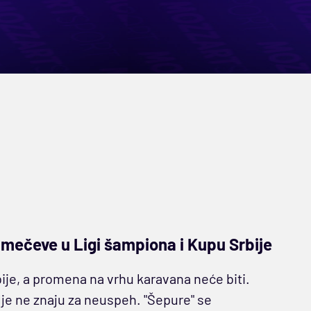
e mečeve u Ligi šampiona i Kupu Srbije
ije, a promena na vrhu karavana neće biti.
lje ne znaju za neuspeh. "Šepure" se