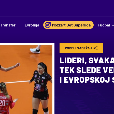
Transferi
Evroliga
Mozzart Bet Superliga
Fudbal
PODELI SADRŽAJ
LIDERI, SVAK
TEK SLEDE VE
I EVROPSKOJ S