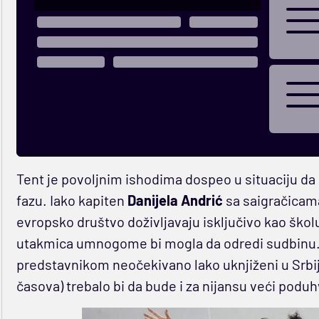
Tent je povoljnim ishodima dospeo u situaciju da 
fazu. Iako kapiten
Danijela Andrić
sa saigračicama
evropsko društvo doživljavaju isključivo kao školu
utakmica umnogome bi mogla da odredi sudbinu.
predstavnikom neočekivano lako uknjiženi u Srbiji
časova) trebalo bi da bude i za nijansu veći poduh