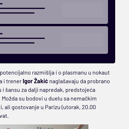
potencijalno razmišlja i o plasmanu u nokaut
 i trener
Igor Žakić
naglašavaju da probrano
 i šansu za dalji napredak, predstojeća
 Možda su bodovi u duelu sa nemačkim
, ali gostovanje u Parizu (utorak, 20.00
vat.