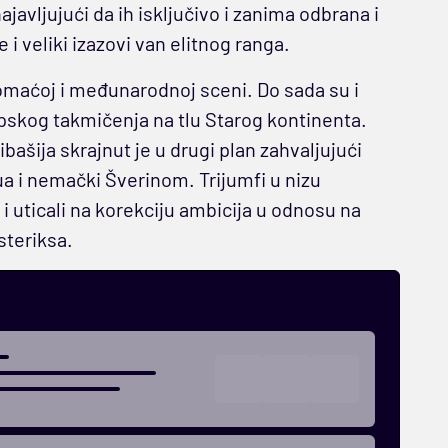
javljujući da ih isključivo i zanima odbrana i
 veliki izazovi van elitnog ranga.
domaćoj i međunarodnoj sceni. Do sada su i
upskog takmičenja na tlu Starog kontinenta.
ašija skrajnut je u drugi plan zahvaljujući
 i nemački Šverinom. Trijumfi u nizu
uticali na korekciju ambicija u odnosu na
steriksa.