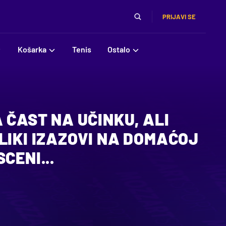
PRIJAVI SE
Košarka
Tenis
Ostalo
A ČAST NA UČINKU, ALI
LIKI IZAZOVI NA DOMAĆOJ
CENI...