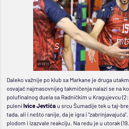
(© CEV)
Daleko važnije po klub sa Markane je druga utak
osvajač najmasovnijeg takmičenja nalazi se na ko
polufinalnog duela sa Radničkim u Kragujevcu (2:3
puleni
Ivice Jevtića
u srcu Šumadije tek u taj-br
tada, ali i nešto ranije, da je igra i "zabrinjavajuća".
plodom i izazvale reakciju. Na redu je u utorak (19