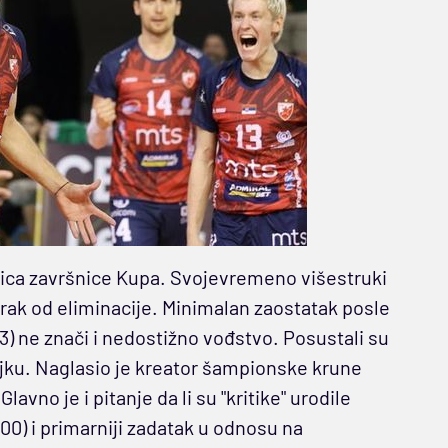
mica završnice Kupa. Svojevremeno višestruki
rak od eliminacije. Minimalan zaostatak posle
) ne znači i nedostižno vođstvo. Posustali su
ejku. Naglasio je kreator šampionske krune
 Glavno je i pitanje da li su "kritike" urodile
.00) i primarniji zadatak u odnosu na