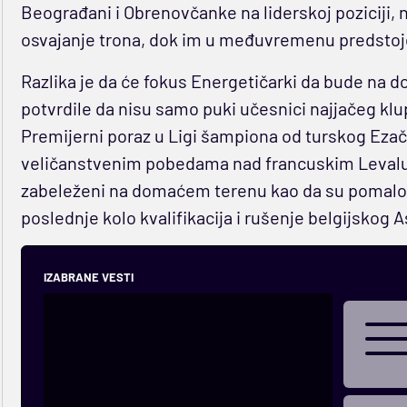
Beograđani i Obrenovčanke na liderskoj poziciji, na
osvajanje trona, dok im u međuvremenu predstoje i
Razlika je da će fokus Energetičarki da bude na 
potvrdile da nisu samo puki učesnici najjačeg kl
Premijerni poraz u Ligi šampiona od turskog Ezačib
veličanstvenim pobedama nad francuskim Levalua
zabeleženi na domaćem terenu kao da su pomalo i 
poslednje kolo kvalifikacija i rušenje belgijskog A
IZABRANE VESTI