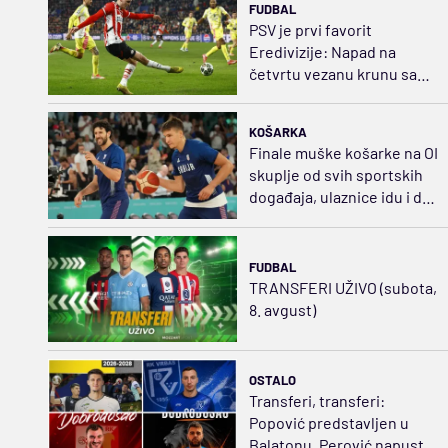
FUDBAL
PSV je prvi favorit
Eredivizije: Napad na
četvrtu vezanu krunu sa
starim snagama
KOŠARKA
Finale muške košarke na OI
skuplje od svih sportskih
događaja, ulaznice idu i do
3.350 dolara
FUDBAL
TRANSFERI UŽIVO (subota,
8. avgust)
OSTALO
Transferi, transferi:
Popović predstavljen u
Balatonu, Perović napustio