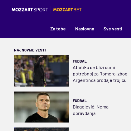
Za tebe
Naslovna
Sve vesti
NAJNOVIJE VESTI
FUDBAL
Atletiko se bliži sumi
potrebnoj za Romera, zbog
Argentinca prodaje trojicu
FUDBAL
Blagojević: Nema
opravdanja