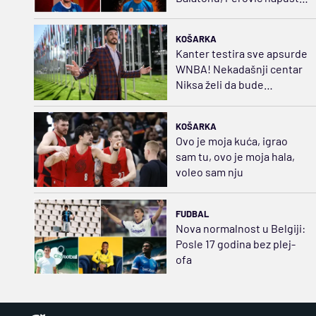
Dinamo, Lavovi sve jači
KOŠARKA
Kanter testira sve apsurde
WNBA! Nekadašnji centar
Niksa želi da bude
košarkašica
KOŠARKA
Ovo je moja kuća, igrao
sam tu, ovo je moja hala,
voleo sam nju
FUDBAL
Nova normalnost u Belgiji:
Posle 17 godina bez plej-
ofa