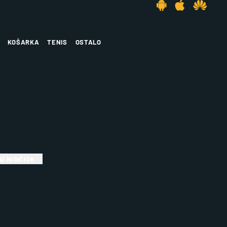
KOŠARKA
TENIS
OSTALO
i kolačiće