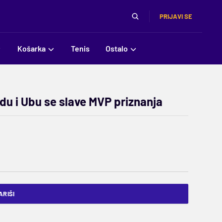
PRIJAVI SE
Košarka
Tenis
Ostalo
adu i Ubu se slave MVP priznanja
RIŠI