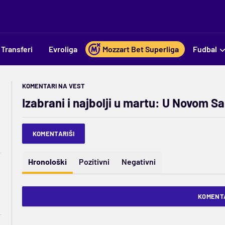
Transferi
Evroliga
Mozzart Bet Superliga
Fudbal
KOMENTARI NA VEST
Izabrani i najbolji u martu: U Novom S
KOMENTARIŠI
Hronološki
Pozitivni
Negativni
KOMENTA