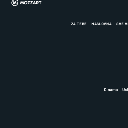
ZA TEBE
NASLOVNA
SVE V
O nama
Us