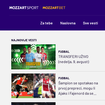
Za tebe
Naslovna
Sve vesti
NAJNOVIJE VESTI
FUDBAL
TRANSFERI UŽIVO
(nedelja, 9. avgust)
FUDBAL
Šampion se spotakao na
prvoj prepreci, mogu li
Ajaks i Fajenord da se
vrate na staze uspeha?