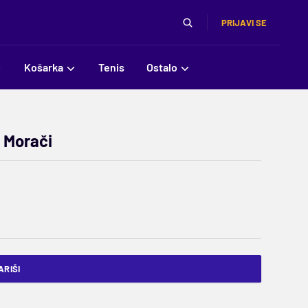
PRIJAVI SE
Košarka
Tenis
Ostalo
u Morači
RIŠI