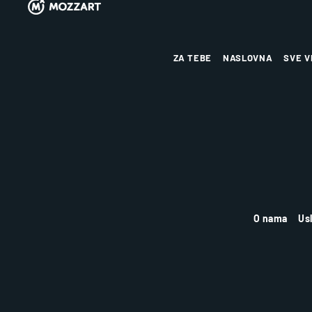
ZA TEBE
NASLOVNA
SVE V
O nama
Us