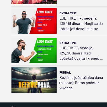
EXTRA TIME
LUDI TIKET (-), nedelja,
139.461 dinara: Mogli su da
izdrže još deset minuta
EXTRA TIME
LUDI TIKET, nedelja,
125.716 dinara: Kad
dočekaš Cvajtu i kreneš da
ređaš
FUDBAL
Rezzime jučerašnjeg dana
(subota): Buran početak
vikenda