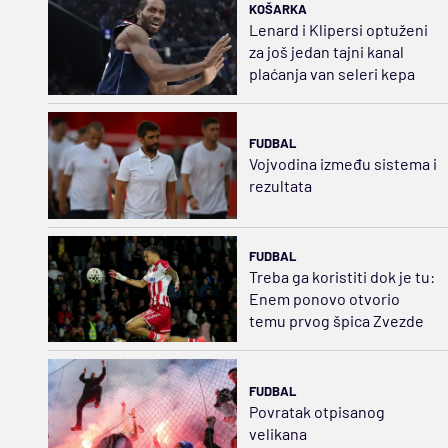
KOŠARKA
Lenard i Klipersi optuženi
za još jedan tajni kanal
plaćanja van seleri kepa
FUDBAL
Vojvodina između sistema i
rezultata
FUDBAL
Treba ga koristiti dok je tu:
Enem ponovo otvorio
temu prvog špica Zvezde
FUDBAL
Povratak otpisanog
velikana