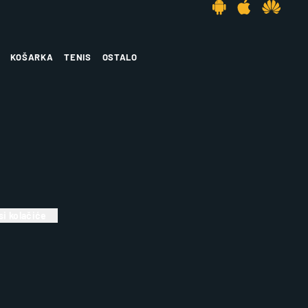
KOŠARKA
TENIS
OSTALO
i kolačiće