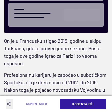
On je u Francusku stigao 2019. godine u ekipu
Turkoana, gde je proveo jednu sezonu. Posle
toga je dve godine igrao za Pariz i to veoma
uspešno.
Profesionalnu karijeru je započeo u subotičkom
Spartaku, čiji je dres nosio od 2012. do 2015.
Nakon toga je pojačao novosadsku Vojvodinu u
kojoj je proveo četiri sezone.
KOMENTARI 0
KOMENTARIŠI
Kujundžića
su predstavili u Poljskoj kao veoma