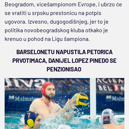
Beogradom, vicešampionom Evrope, i ubrzo će
se vratiti u srpsku prestonicu na potpis
ugovora. Izvesno, dugogodišnjeg, jer to je
politika novobeogradskog kluba otkako je
krenuo u pohod na Ligu šampiona.
BARSELONETU NAPUSTILA PETORICA
PRVOTIMACA, DANIJEL LOPEZ PINEDO SE
PENZIONISAO