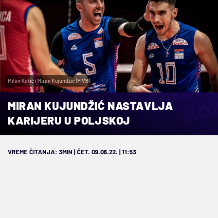
Milan Katić i Miran Kujundžić (FIVB)
MIRAN KUJUNDŽIĆ NASTAVLJA
KARIJERU U POLJSKOJ
VREME ČITANJA: 3MIN | ČET. 09.06.22. | 11:53