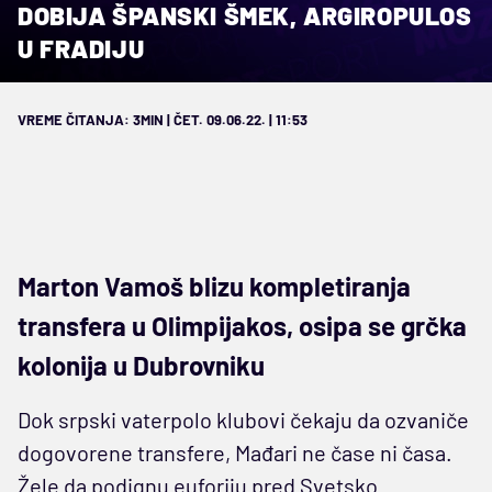
DOBIJA ŠPANSKI ŠMEK, ARGIROPULOS
U FRADIJU
VREME ČITANJA: 3MIN | ČET. 09.06.22. | 11:53
Marton Vamoš blizu kompletiranja
transfera u Olimpijakos, osipa se grčka
kolonija u Dubrovniku
Dok srpski vaterpolo klubovi čekaju da ozvaniče
dogovorene transfere, Mađari ne čase ni časa.
Žele da podignu euforiju pred Svetsko