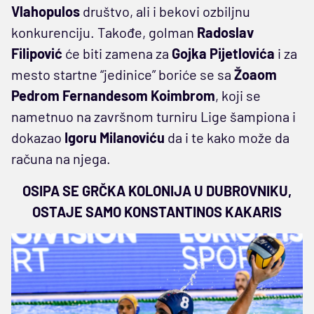
Vlahopulos
društvo, ali i bekovi ozbiljnu
konkurenciju. Takođe, golman
Radoslav
Filipović
će biti zamena za
Gojka Pijetlovića
i za
mesto startne “jedinice” boriće se sa
Žoaom
Pedrom Fernandesom Koimbrom
, koji se
nametnuo na završnom turniru Lige šampiona i
dokazao
Igoru Milanoviću
da i te kako može da
računa na njega.
OSIPA SE GRČKA KOLONIJA U DUBROVNIKU,
OSTAJE SAMO KONSTANTINOS KAKARIS