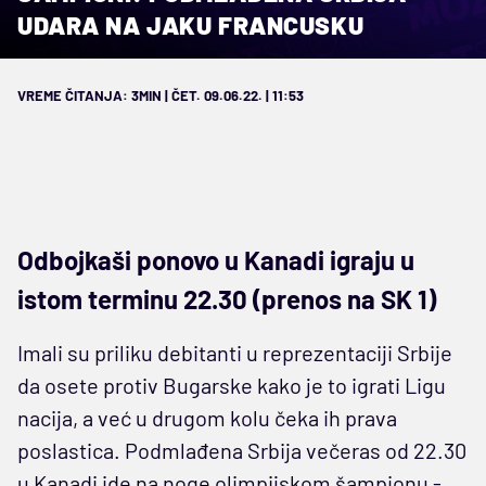
UDARA NA JAKU FRANCUSKU
VREME ČITANJA: 3MIN | ČET. 09.06.22. | 11:53
Odbojkaši ponovo u Kanadi igraju u
istom terminu 22.30 (prenos na SK 1)
Imali su priliku debitanti u reprezentaciji Srbije
da osete protiv Bugarske kako je to igrati Ligu
nacija, a već u drugom kolu čeka ih prava
poslastica. Podmlađena Srbija večeras od 22.30
u Kanadi ide na noge olimpijskom šampionu -