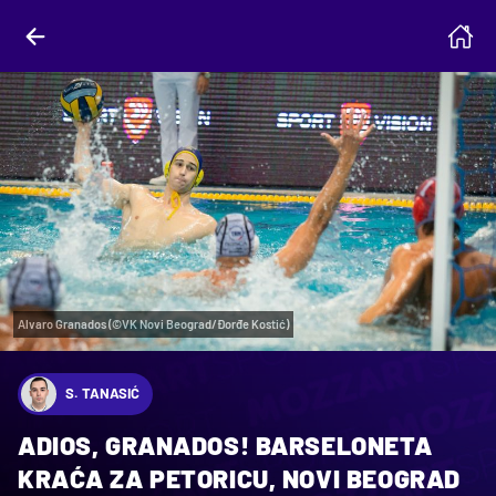
Alvaro Granados (©VK Novi Beograd/Đorđe Kostić)
S. TANASIĆ
ADIOS, GRANADOS! BARSELONETA
KRAĆA ZA PETORICU, NOVI BEOGRAD