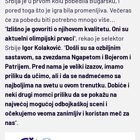
Srbija je u prvom kolu pobedila Bugarsku, i
pored toga što je igra bila promenljiva. Večeras
će za pobedu biti potrebno mnogo više...
"
Izlišno je govoriti o njihovom kvalitetu. Oni su
aktuelni olimpijski prvaci
", rekao je selektor
Srbije
Igor Kolaković
. "
Došli su sa ozbiljnim
sastavom, sa zvezdama Ngapetom i Bojerom i
Patrijem. Pred nama je veliki izazov, imamo
priliku da učimo, ali i da se nadmećemo sa
najboljima na svetu u ovom trenutku. Dobiće i
neki drugi momci priliku da se pokažu na
najvećoj mogućoj odbojkaškoj sceni i
očekujemo veoma zanimljiv i koristan meč za
nas
".