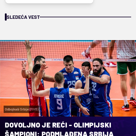
SLEDEĆA VEST
Odbojkaši Srbije (FIVB)
DOVOLJNO JE REĆI - OLIMPIJSKI
ŠAMPIONI: PODMLAĐENA SRBIJA