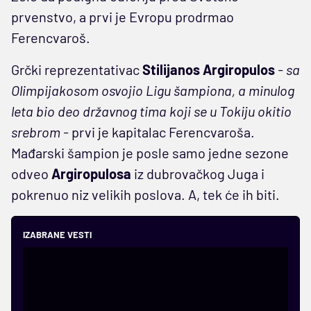
prvenstvo, a prvi je Evropu prodrmao
Ferencvaroš.
Grčki reprezentativac
Stilijanos Argiropulos
- sa
Olimpijakosom osvojio Ligu šampiona, a minulog
leta bio deo državnog tima koji se u Tokiju okitio
srebrom -
prvi je kapitalac Ferencvaroša.
Mađarski šampion je posle samo jedne sezone
odveo
Argiropulosa
iz dubrovačkog Juga i
pokrenuo niz velikih poslova. A, tek će ih biti.
IZABRANE VESTI