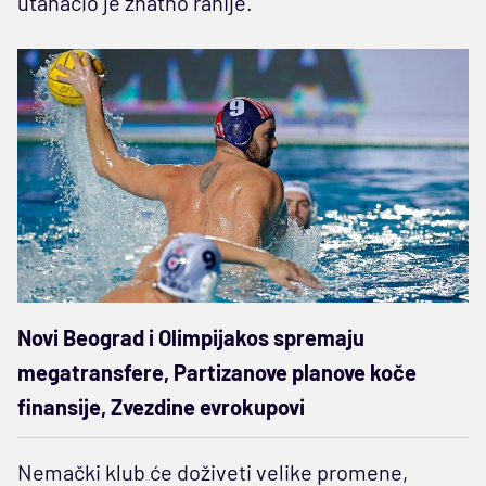
utanačio je znatno ranije.
Novi Beograd i Olimpijakos spremaju
megatransfere, Partizanove planove koče
finansije, Zvezdine evrokupovi
Nemački klub će doživeti velike promene,