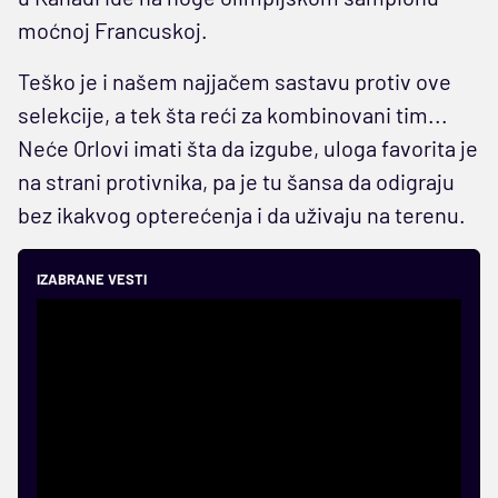
moćnoj Francuskoj.
Teško je i našem najjačem sastavu protiv ove
selekcije, a tek šta reći za kombinovani tim...
Neće Orlovi imati šta da izgube, uloga favorita je
na strani protivnika, pa je tu šansa da odigraju
bez ikakvog opterećenja i da uživaju na terenu.
IZABRANE VESTI