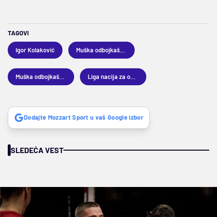
TAGOVI
Igor Kolaković
Muška odbojkaška reprezentacija Srbije
Muška odbojkaška reprezentacija Francuske
Liga nacija za odbojkaše
Dodajte Mozzart Sport u vaš Google izbor
SLEDEĆA VEST