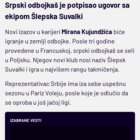
Srpski odbojkaš je potpisao ugovor sa
ekipom Šlepska Suvalki
Novi izazov u karijeri
Mirana Kujundžića
biće
igranje u zemlji odbojke. Posle tri godine
provedene u Francuskoj, srpski odbojkaš se seli
u Poljsku. Njegov novi klub nosi naziv Šlepsk
Suvalki i igra u najvišem rangu takmičenja.
Reprezentativac Srbije ima iza sebe uspešnu
sezonu u Pariz Voleju, posle koje je odlučio da
se oproba u još jačoj ligi.
IZABRANE VESTI