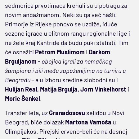
sedmorica prvotimaca krenuli su u potragu za
novim angažmanom. Neki su ga već našli.
Primorje iz Rijeke ponovo se uzdiže, iduće
sezone igraće u elitnom rangu regionalne lige i
ne žele kraj Kantride da budu puki statisti. Tim
će osnažiti
Petrom Muslimom
i
Darkom
Brguljanom
- obojica igrali za nemačkog
šampiona i bili među zapaženijima na turniru u
Beogradu -
a u izboru sredine slobodni su i
Hulijan Real, Matija Brgulja, Jorn Vinkelhorst
i
Moric Šenkel
.
Transfer leta, uz
Granadosovu
selidbu u Novi
Beograd, biće dolazak
Martona Vamoša
u
Olimpijakos. Pirejski crveno-beli će na desnoj