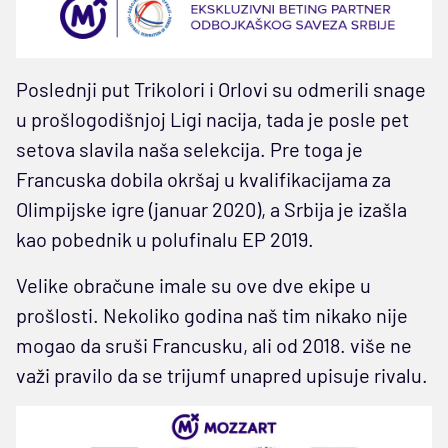
Poslednji put Trikolori i Orlovi su odmerili snage
u prošlogodišnjoj Ligi nacija, tada je posle pet
setova slavila naša selekcija. Pre toga je
Francuska dobila okršaj u kvalifikacijama za
Olimpijske igre (januar 2020), a Srbija je izašla
kao pobednik u polufinalu EP 2019.
Velike obračune imale su ove dve ekipe u
prošlosti. Nekoliko godina naš tim nikako nije
mogao da sruši Francusku, ali od 2018. više ne
važi pravilo da se trijumf unapred upisuje rivalu.