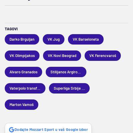
TAGOVI
Darko Brguljan
VK Jug
VK Barseloneta
VK Olimpijakos
VK Novi Beograd
VK Ferencvaroš
Alvaro Granados
Stilijanos Argiropulos
Vaterpolo transferi
Superliga Srbije u vaterpolu
Marton Vamoš
Dodajte Mozzart Sport u vaš Google izbor