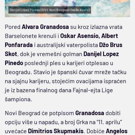
Danijel Lopez Pinedo (©VK Novi Beograd/Đorđe Kostić)
Pored
Alvara Granadosa
su kroz izlazna vrata
Barselonete krenuli i
Oskar Asensio, Albert
Ponfarada
i australijski vaterpolista
Džo Brus
Skot
, dok je vremešni golman
Danijel Lopez
Pinedo
poslednji ples u karijeri otplesao u
Beogradu. Stavio je španski čuvar mreže tačku
na sjajnu karijeru, stojećim ovacijama ispraćen
je iz bazena finalnog dana Fajnal-ejta Lige
šampiona.
Novi Beograd će potpisom
Granadosa
dobiti
opciju više u napadu, a broj Grka na “11. aprilu”
uvećaće
Dimitrios Skupmakis
. Dobiće
Angelos