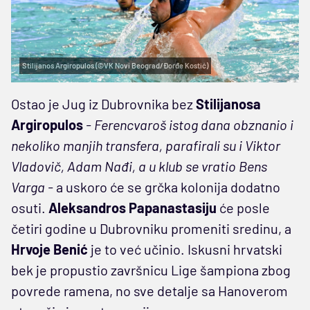
Stilijanos Argiropulos (©VK Novi Beograd/Đorđe Kostić)
Ostao je Jug iz Dubrovnika bez
Stilijanosa
Argiropulos
- Ferencvaroš istog dana obznanio i
nekoliko manjih transfera, parafirali su i Viktor
Vladovič, Adam Nađi, a u klub se vratio Bens
Varga -
a uskoro će se grčka kolonija dodatno
osuti.
Aleksandros Papanastasiju
će posle
četiri godine u Dubrovniku promeniti sredinu, a
Hrvoje Benić
je to već učinio. Iskusni hrvatski
bek je propustio završnicu Lige šampiona zbog
povrede ramena, no sve detalje sa Hanoverom