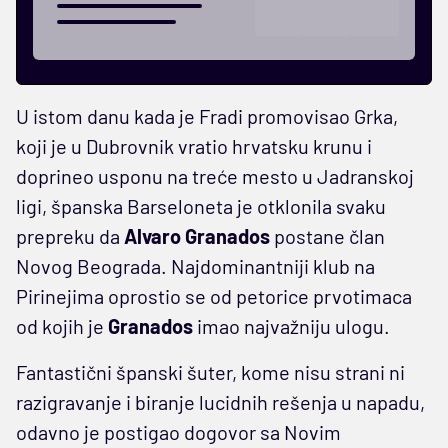
U istom danu kada je Fradi promovisao Grka,
koji je u Dubrovnik vratio hrvatsku krunu i
doprineo usponu na treće mesto u Jadranskoj
ligi, španska Barseloneta je otklonila svaku
prepreku da
Alvaro Granados
postane član
Novog Beograda. Najdominantniji klub na
Pirinejima oprostio se od petorice prvotimaca
od kojih je
Granados
imao najvažniju ulogu.
Fantastični španski šuter, kome nisu strani ni
razigravanje i biranje lucidnih rešenja u napadu,
odavno je postigao dogovor sa Novim