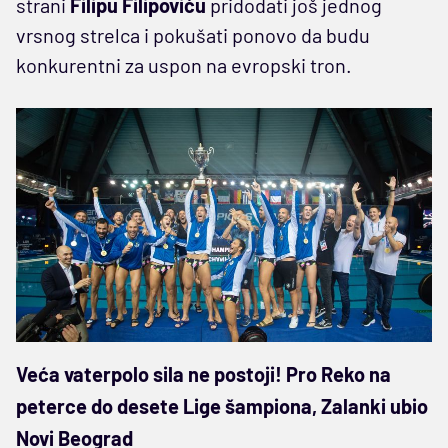
strani
Filipu Filipoviću
pridodati još jednog
vrsnog strelca i pokušati ponovo da budu
konkurentni za uspon na evropski tron.
Veća vaterpolo sila ne postoji! Pro Reko na
peterce do desete Lige šampiona, Zalanki ubio
Novi Beograd