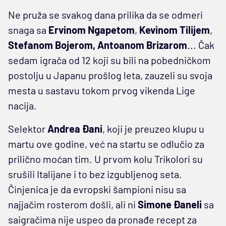
Ne pruža se svakog dana prilika da se odmeri
snaga sa
Ervinom Ngapetom
,
Kevinom Tilijem
,
Stefanom Bojerom, Antoanom Brizarom
... Čak
sedam igrača od 12 koji su bili na pobedničkom
postolju u Japanu prošlog leta, zauzeli su svoja
mesta u sastavu tokom prvog vikenda Lige
nacija.
Selektor
Andrea Đani
, koji je preuzeo klupu u
martu ove godine, već na startu se odlučio za
prilično moćan tim. U prvom kolu Trikolori su
srušili Italijane i to bez izgubljenog seta.
Činjenica je da evropski šampioni nisu sa
najjačim rosterom došli, ali ni
Simone Đaneli
sa
saigračima nije uspeo da pronađe recept za