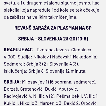
svetu, ali u drugom ešalonu sigurno jesmo, kao
slekcija koja napreduje i od koje se tek očekuje
da zablista na velikim takmičenjima.
REVANŠ BARAŽA ZA PLASMAN NA SP
SRBIJA – SLOVENIJA 23:20 (10:8)
KRAGUJEVAC
– Dvorana Jezero. Gledalaca
4.000. Sudije: Nikolov i Načevski (Makedonija).
Sedmerci: Srbija 3 (2), Slovenija 4 (3).
Isključenja: Srbija 8, Slovenija 12 minuta.
SRBIJA
: Milosavljev 1 (16 odbrana, sedmerac),
Borzaš, Sretenović, Đukić, Abutović,
Radivojević 4, N. Ilić 4 (2), Pešmalbek 1, V. Ilić 1,
Kukić 1, Nikolić 3, Marsenić 3, Đekić 2, Orbović,