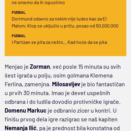
ne smemo da ih ispustimo
FUDBAL
Dortmund odavno za nekim nije ludeo kao za El
Malom; Klop se uključio u priču, posao od 50.000.000
FUDBAL
I Partizan se pita za nešto... Kad hoće da se pita
Menjao je
Zorman
, već posle 15 minuta su svih
šest igrača u polju, osim golmana Klemena
Ferlina, zamenjna.
Milosavljev
je bio fantastičan
u prvih 30 minuta. Imao je devet uspešnih
odbrana i do ludila dovodio protivničke igrače.
Domenu Markuc
je odbranio zicer u kontri. U
finišu prvog dela igre razigrao se naš kapiten
Nemanja Ilić
, pa je prednost bila konstatna od