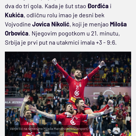
dva do tri gola. Kada je šut stao
Đorđića
i
Kukića
, odličnu rolu imao je desni bek
Vojvodine
Jovica Nikolić
, koji je menjao
Miloša
Orbovića
. Njegovim pogotkom u 21. minutu,
Srbija je prvi put na utakmici imala +3 - 9:6.
Vanja Ilić na ramenima Mijaila Marsenića (©Starsport)