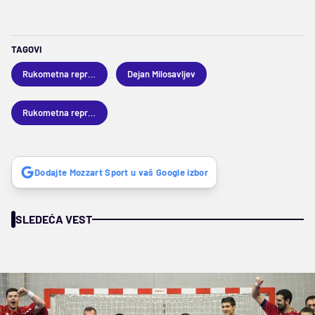
TAGOVI
Rukometna reprezentacija Srbije
Dejan Milosavljev
Rukometna reprezentacija Slovenije
Dodajte Mozzart Sport u vaš Google izbor
SLEDEĆA VEST