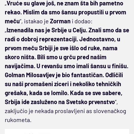
„
Vruće su glave još, ne znam šta bih pametno
rekao. Mislim da smo šansu propustili u prvom
meču
“, istakao je
Zorman
i dodao:
„
Iznenadila nas je Srbije u Celju. Znali smo da se
radi o dobroj reprezentaciji. Jednostavno, u
prvom meču Srbiji je sve išlo od ruke, nama
skoro ništa. Bili smo u grču pred našim
navijačima. U revanšu smo imali šansu u finišu.
Golman Milosavljev je bio fantastičan. Odličili
su naši promašeni ziceri i nekoliko tehničkih
grešaka, kada se lomilo. Kada se sve sabere,
Srbija ide zasluženo na Svetsko prvenstvo
“,
zaključio je nekada proslavljeni as slovenačkog
rukometa.