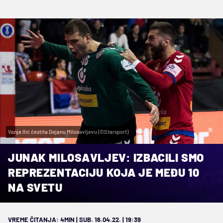
Vanja Ilić čestita Dejanu Milosavljevu (©Starsport)
JUNAK MILOSAVLJEV: IZBACILI SMO
REPREZENTACIJU KOJA JE MEĐU 10
NA SVETU
VREME ČITANJA: 4MIN | SUB. 16.04.22. | 19:39