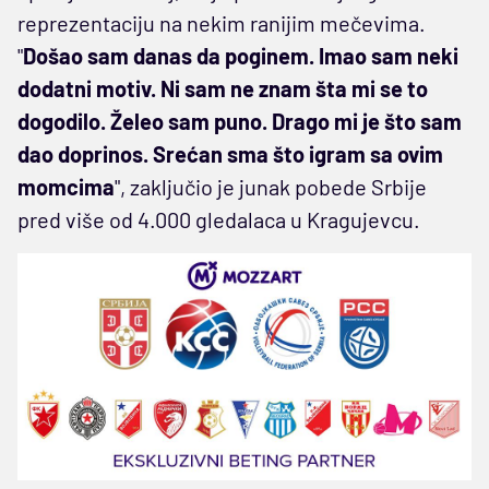
reprezentaciju na nekim ranijim mečevima.
"
Došao sam danas da poginem. Imao sam neki
dodatni motiv. Ni sam ne znam šta mi se to
dogodilo. Želeo sam puno. Drago mi je što sam
dao doprinos. Srećan sma što igram sa ovim
momcima
", zaključio je junak pobede Srbije
pred više od 4.000 gledalaca u Kragujevcu.