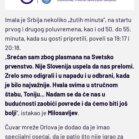
Imala je Srbija nekoliko „žutih minuta“, na startu
prvog i drugog poluvremena, kao i od 50. do 55.
minuta, kada su gosti pripretili, poveli sa 19:17 i
20:18.
„
Srećan sam zbog plasmana na Svetsko
prvenstvo. Nije Slovenija uspela da nas prelomi.
Zrelo smo odigrali i u napadu i u odbrani, kada
je bilo najvažnije. Hvala svima u stručnom
štabu, Toniju... Nadam se da će nas u
budućnosti zaobići povrede i da ćemo biti još
bolji
“, istakao je
Milosavljev
.
Čuvar mreže Orlova je dodao da je imao
specijalni osećaj, da je patio što nije igrao za