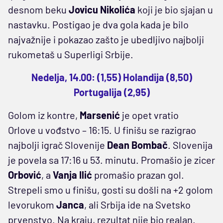
desnom beku
Jovicu Nikolića
koji je bio sjajan u
nastavku. Postigao je dva gola kada je bilo
najvažnije i pokazao zašto je ubedljivo najbolji
rukometaš u Superligi Srbije.
Nedelja, 14.00: (1,55) Holandija (8,50)
Portugalija (2,95)
Golom iz kontre,
Marsenić
je opet vratio
Orlove u vođstvo – 16:15. U finišu se razigrao
najbolji igrač Slovenije
Dean Bombač
. Slovenija
je povela sa 17:16 u 53. minutu. Promašio je zicer
Orbović
, a
Vanja Ilić
promašio prazan gol.
Strepeli smo u finišu, gosti su došli na +2 golom
levorukom
Janca
, ali Srbija ide na Svetsko
prvenstvo. Na kraju, rezultat nije bio realan.