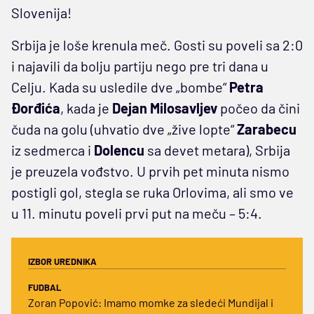
Slovenija!
Srbija je loše krenula meč. Gosti su poveli sa 2:0
i najavili da bolju partiju nego pre tri dana u
Celju. Kada su usledile dve „bombe“
Petra
Đorđića
, kada je
Dejan Milosavljev
počeo da čini
čuda na golu (uhvatio dve „žive lopte“
Zarabecu
iz sedmerca i
Dolencu
sa devet metara), Srbija
je preuzela vođstvo. U prvih pet minuta nismo
postigli gol, stegla se ruka Orlovima, ali smo ve
u 11. minutu poveli prvi put na meču – 5:4.
IZBOR UREDNIKA
FUDBAL
Zoran Popović: Imamo momke za sledeći Mundijal i