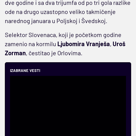
dve godine i sa dva trijumfa od po tri gola razlike
ode na drugo uzastopno veliko takmičenje
narednog januara u Poljskoj i Švedskoj.
Selektor Slovenaca, koji je početkom godine
zamenio na kormilu
Ljubomira Vranješa
,
Uroš
Zorman
, čestitao je Orlovima.
IZABRANE VESTI