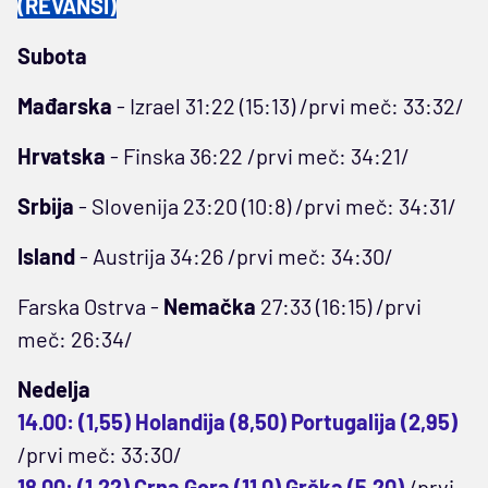
(REVANŠI)
Subota
Mađarska
- Izrael 31:22 (15:13) /prvi meč: 33:32/
Hrvatska
- Finska 36:22 /prvi meč: 34:21/
Srbija
- Slovenija 23:20 (10:8) /prvi meč: 34:31/
Island
- Austrija 34:26 /prvi meč: 34:30/
Farska Ostrva -
Nemačka
27:33 (16:15) /prvi
meč: 26:34/
Nedelja
14.00: (1,55) Holandija (8,50) Portugalija (2,95)
/prvi meč: 33:30/
18.00: (1,22) Crna Gora (11,0) Grčka (5,20)
/prvi