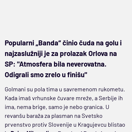
Popularni „Banda“ činio čuda na golu i
najzaslužniji je za prolazak Orlova na
SP: "Atmosfera bila neverovatna.
Odigrali smo zrelo u finišu"
Golmani su pola tima u savremenom rukometu.
Kada imaš vrhunske čuvare mreže, a Serbije ih
ima, nema brige, samo je nebo granica. U
revanšu baraža za plasman na Svetsko
prvenstvo protiv Slovenije u Kragujevcu blistao