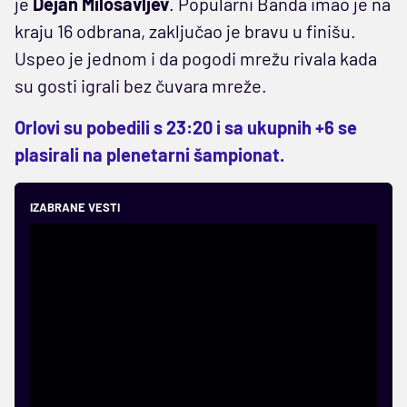
je
Dejan Milosavljev
. Popularni Banda imao je na
kraju 16 odbrana, zaključao je bravu u finišu.
Uspeo je jednom i da pogodi mrežu rivala kada
su gosti igrali bez čuvara mreže.
Orlovi su pobedili s 23:20 i sa ukupnih +6 se
plasirali na plenetarni šampionat.
IZABRANE VESTI