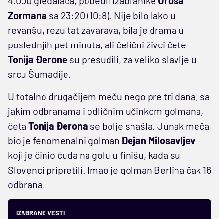
4.000 gledalaca, pobedli izabranike
Uroša
Zormana
sa 23:20 (10:8). Nije bilo lako u
revanšu, rezultat zavarava, bila je drama u
poslednjih pet minuta, ali čelični živci čete
Tonija Đerone
su presudili, za veliko slavlje u
srcu Šumadije.
U totalno drugačijem meču nego pre tri dana, sa
jakim odbranama i odličnim učinkom golmana,
četa
Tonija Đerona
se bolje snašla. Junak meča
bio je fenomenalni golman
Dejan Milosavljev
koji je činio čuda na golu u finišu, kada su
Slovenci pripretili. Imao je golman Berlina čak 16
odbrana.
IZABRANE VESTI