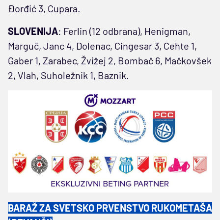
Đorđić 3, Cupara.
SLOVENIJA
: Ferlin (12 odbrana), Henigman,
Marguč, Janc 4, Dolenac, Cingesar 3, Cehte 1,
Gaber 1, Zarabec, Žvižej 2, Bombač 6, Mačkovšek
2, Vlah, Suholežnik 1, Baznik.
BARAŽ ZA SVETSKO PRVENSTVO RUKOMETAŠA