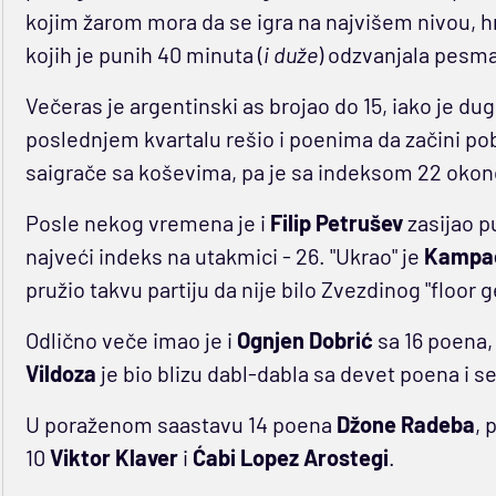
kojim žarom mora da se igra na najvišem nivou, hr
kojih je punih 40 minuta (
i duže
) odzvanjala pesma
Večeras je argentinski as brojao do 15, iako je dug
poslednjem kvartalu rešio i poenima da začini po
saigrače sa koševima, pa je sa indeksom 22 okon
Posle nekog vremena je i
Filip
Petrušev
zasijao 
najveći indeks na utakmici - 26. "Ukrao" je
Kampa
pružio takvu partiju da nije bilo Zvezdinog "floor g
Odlično veče imao je i
Ognjen
Dobrić
sa 16 poena, 
Vildoza
je bio blizu dabl-dabla sa devet poena i 
U poraženom saastavu 14 poena
Džone
Radeba
, 
10
Viktor Klaver
i
Ćabi
Lopez
Arostegi
.