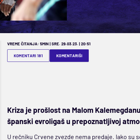
VREME ČITANJA: 5MIN | SRE. 29.03.23. | 20:51
KOMENTARI 181
KOMENTARIŠI
Kriza je prošlost na Malom Kalemegdanu,
španski evroligaš u prepoznatljivoj atm
U rečniku Crvene zvezde nema predaje. Iako su ser