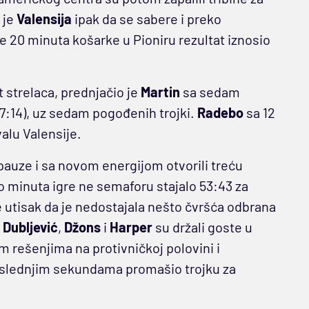
 je
Valensija
ipak da se sabere i preko
le 20 minuta košarke u Pioniru rezultat iznosio
strelaca, prednjačio je
Martin
sa sedam
(17:14), uz sedam pogođenih trojki.
Radebo
sa 12
alu Valensije.
pauze i sa novom energijom otvorili treću
i po minuta igre ne semaforu stajalo 53:43 za
e utisak da je nedostajala nešto čvršća odbrana
,
Dubljević
,
Džons
i
Harper
su držali goste u
im rešenjima na protivničkoj polovini i
oslednjim sekundama promašio trojku za