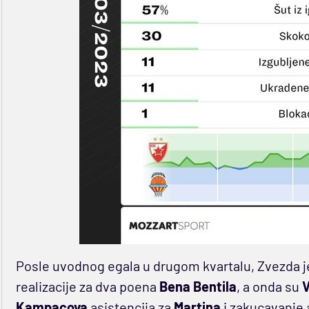
Posle uvodnog egala u drugom kvartalu, Zvezda j
realizacije za dva poena
Bena
Bentila
, a onda su
V
Kampacova
asistencija za
Martina
i zakucavanje 