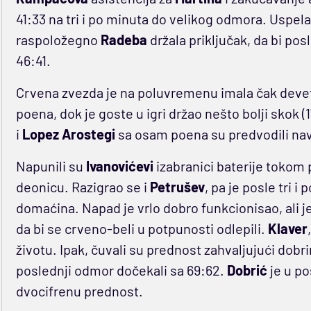
41:33 na tri i po minuta do velikog odmora. Uspela
raspoložegno
Radeba
držala priključak, da bi pos
46:41.
Crvena zvezda je na poluvremenu imala čak devet 
poena, dok je goste u igri držao nešto bolji skok 
i
Lopez
Arostegi
sa osam poena su predvodili nav
Napunili su
Ivanovićevi
izabranici baterije tokom 
deonicu. Razigrao se i
Petrušev
, pa je posle tri 
domaćina. Napad je vrlo dobro funkcionisao, ali j
da bi se crveno-beli u potpunosti odlepili.
Klaver
životu. Ipak, čuvali su prednost zahvaljujući dobr
poslednji odmor dočekali sa 69:62.
Dobrić
je u p
dvocifrenu prednost.