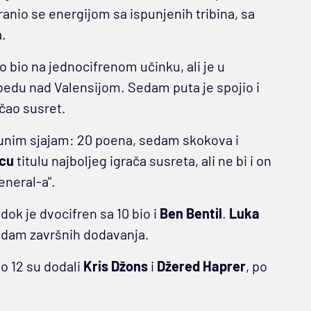
anio se energijom sa ispunjenih tribina, sa
.
o bio na jednocifrenom učinku, ali je u
bedu nad Valensijom. Sedam puta je spojio i
čao susret.
punim sjajam: 20 poena, sedam skokova i
cu
titulu najboljeg igrača susreta, ali ne bi i on
eneral-a".
dok je dvocifren sa 10 bio i
Ben
Bentil
.
Luka
sedam završnih dodavanja.
po 12 su dodali
Kris
Džons
i
Džered
Haprer
, po