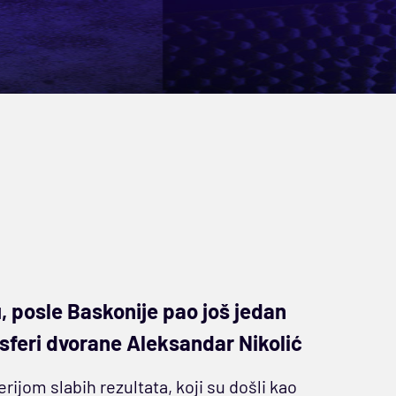
 posle Baskonije pao još jedan
osferi dvorane Aleksandar Nikolić
ijom slabih rezultata, koji su došli kao