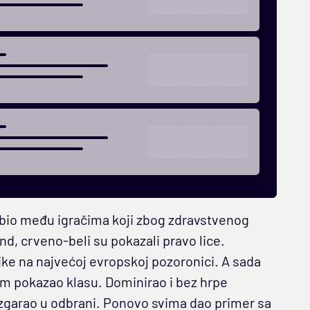
i bio među igračima koji zbog zdravstvenog
nd, crveno-beli su pokazali pravo lice.
ike na najvećoj evropskoj pozoronici. A sada
om pokazao klasu. Dominirao i bez hrpe
izgarao u odbrani. Ponovo svima dao primer sa