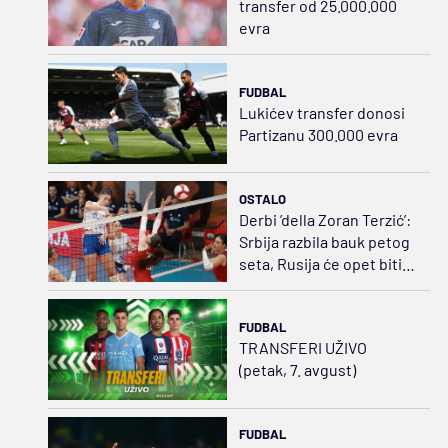
transfer od 25.000.000
evra
FUDBAL
Lukićev transfer donosi
Partizanu 300.000 evra
OSTALO
Derbi ’della Zoran Terzić’:
Srbija razbila bauk petog
seta, Rusija će opet biti
strah i trepet
FUDBAL
TRANSFERI UŽIVO
(petak, 7. avgust)
FUDBAL