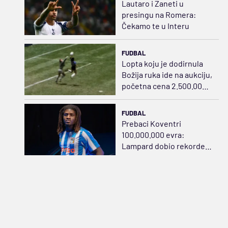
Lautaro i Zaneti u
presingu na Romera:
Čekamo te u Interu
FUDBAL
Lopta koju je dodirnula
Božija ruka ide na aukciju,
početna cena 2.500.000
dolara
FUDBAL
Prebaci Koventri
100.000.000 evra:
Lampard dobio rekordera
iz Danske