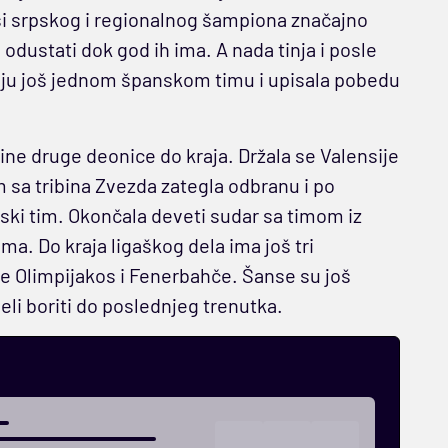
ši srpskog i regionalnog šampiona značajno
 odustati dok god ih ima. A nada tinja i posle
ciju još jednom španskom timu i upisala pobedu
dine druge deonice do kraja. Držala se Valensije
 sa tribina Zvezda zategla odbranu i po
nski tim. Okončala deveti sudar sa timom iz
 Do kraja ligaškog dela ima još tri
e Olimpijakos i Fenerbahče. Šanse su još
eli boriti do poslednjeg trenutka.