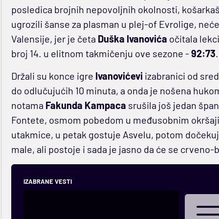
posledica brojnih nepovoljnih okolnosti, košarka
ugrozili šanse za plasman u plej-of Evrolige, neće
Valensije, jer je četa
Duška
Ivanovića
očitala lek
broj 14. u elitnom takmičenju ove sezone -
92:73
.
Držali su konce igre
Ivanovićevi
izabranici od sre
do odlučujućih 10 minuta, a onda je nošena hukom
notama
Fakunda Kampaca
srušila još jedan špa
Fontete, osmom pobedom u međusobnim okršajima.
utakmice, u petak gostuje Asvelu, potom dočekuj
male, ali postoje i sada je jasno da će se crveno-b
IZABRANE VESTI