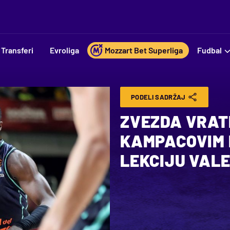
Transferi
Evroliga
Mozzart Bet Superliga
Fudbal
PODELI SADRŽAJ
ZVEZDA VRATI
KAMPACOVIM 
LEKCIJU VALE