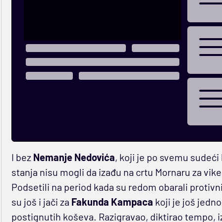
I bez
Nemanje
Nedovića
, koji je po svemu sudeć
stanja nisu mogli da izađu na crtu Mornaru za vike
Podsetili na period kada su redom obarali protivn
su još i jači za
Fakunda
Kampaca
koji je još jedn
postignutih koševa. Razigravao, diktirao tempo, 