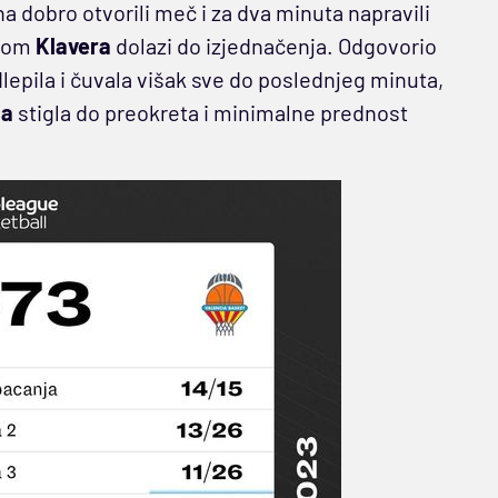
 dobro otvorili meč i za dva minuta napravili
ojkom
Klavera
dolazi do izjednačenja. Odgovorio
pila i čuvala višak sve do poslednjeg minuta,
ja
stigla do preokreta i minimalne prednost