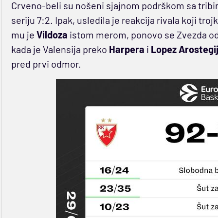
Crveno-beli su nošeni sjajnom podrškom sa tribina
seriju 7:2. Ipak, usledila je reakcija rivala koji tr
mu je
Vildoza
istom merom, ponovo se Zvezda odle
kada je Valensija preko
Harpera
i
Lopez
Arostegi
pred prvi odmor.