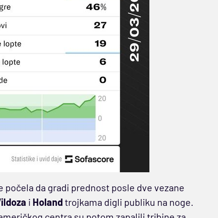
e počela da gradi prednost posle dve vezane
ildoza
i
Holand
trojkama digli publiku na noge.
američkog centra su potom zapalili tribine za